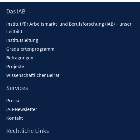
f
f
Footer
Das IAB
f
f
Inhalt
n
n
Institut für Arbeitsmarkt- und Berufsforschung (IAB) – unser
e
e
Leitbild
n
n
Institutsleitung
Graduiertenprogramm
Befragungen
Projekte
Wissenschaftlicher Beirat
Services
Presse
IAB-Newsletter
Kontakt
Rechtliche Links