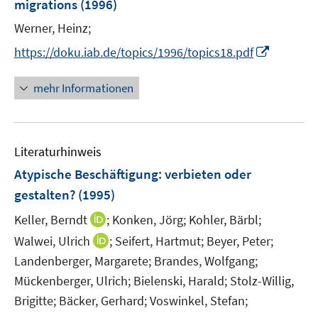
migrations
(1996)
s
t
Werner, Heinz;
e
I
https://doku.iab.de/topics/1996/topics18.pdf
r
n
ö
n
mehr Informationen
f
e
f
u
n
e
e
Literaturhinweis
m
n
F
Atypische Beschäftigung
:
verbieten oder
e
gestalten?
(1995)
n
I
Keller, Berndt
;
Konken, Jörg;
Kohler, Bärbl;
s
n
t
I
Walwei, Ulrich
;
Seifert, Hartmut;
Beyer, Peter;
n
e
n
Landenberger, Margarete;
Brandes, Wolfgang;
e
r
n
Mückenberger, Ulrich;
Bielenski, Harald;
Stolz-Willig,
u
ö
e
Brigitte;
Bäcker, Gerhard;
Voswinkel, Stefan;
e
f
u