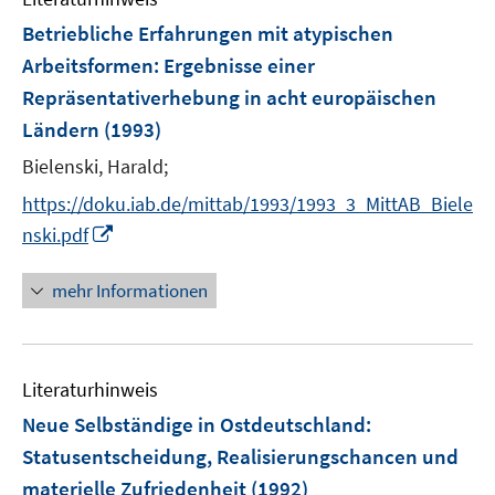
F
Betriebliche Erfahrungen mit atypischen
e
Arbeitsformen
:
Ergebnisse einer
n
Repräsentativerhebung in acht europäischen
s
Ländern
(1993)
t
e
Bielenski, Harald;
r
https://doku.iab.de/mittab/1993/1993_3_MittAB_Biele
ö
I
nski.pdf
f
n
f
n
mehr Informationen
n
e
e
u
n
e
Literaturhinweis
m
F
Neue Selbständige in Ostdeutschland
:
e
Statusentscheidung, Realisierungschancen und
n
materielle Zufriedenheit
(1992)