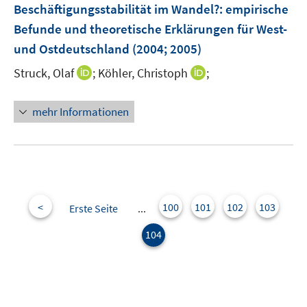
F
Beschäftigungsstabilität im Wandel?
:
empirische
e
Befunde und theoretische Erklärungen für West-
n
und Ostdeutschland
(2004; 2005)
s
t
I
I
Struck, Olaf
;
Köhler, Christoph
;
e
n
n
r
n
n
mehr Informationen
ö
e
e
f
u
u
f
e
e
n
m
m
e
F
F
n
e
e
<
100
101
102
103
Erste Seite
...
n
n
104
s
s
t
t
e
e
r
r
ö
ö