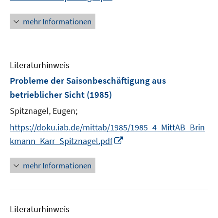
n
n
mehr Informationen
e
u
e
Literaturhinweis
m
F
Probleme der Saisonbeschäftigung aus
e
betrieblicher Sicht
(1985)
n
Spitznagel, Eugen;
s
t
https://doku.iab.de/mittab/1985/1985_4_MittAB_Brin
e
I
kmann_Karr_Spitznagel.pdf
r
n
ö
n
mehr Informationen
f
e
f
u
n
e
e
Literaturhinweis
m
n