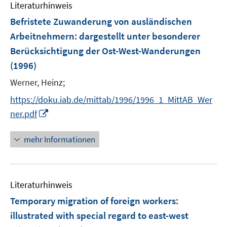
Literaturhinweis
Befristete Zuwanderung von ausländischen
Arbeitnehmern
:
dargestellt unter besonderer
Berücksichtigung der Ost-West-Wanderungen
(1996)
Werner, Heinz;
https://doku.iab.de/mittab/1996/1996_1_MittAB_Wer
I
ner.pdf
n
n
mehr Informationen
e
u
e
Literaturhinweis
m
F
Temporary migration of foreign workers
:
e
illustrated with special regard to east-west
n