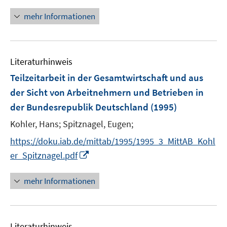
m
f
e
F
n
mehr Informationen
m
e
e
F
n
n
e
s
n
Literaturhinweis
t
s
e
Teilzeitarbeit in der Gesamtwirtschaft und aus
t
r
e
der Sicht von Arbeitnehmern und Betrieben in
ö
r
der Bundesrepublik Deutschland
(1995)
f
ö
Kohler, Hans;
Spitznagel, Eugen;
f
f
n
f
https://doku.iab.de/mittab/1995/1995_3_MittAB_Kohl
e
n
I
er_Spitznagel.pdf
n
e
n
n
n
mehr Informationen
e
u
e
Literaturhinweis
m