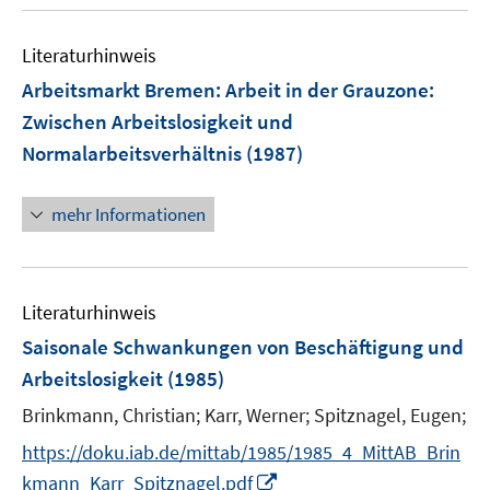
f
n
Literaturhinweis
e
Arbeitsmarkt Bremen
:
Arbeit in der Grauzone:
n
Zwischen Arbeitslosigkeit und
Normalarbeitsverhältnis
(1987)
mehr Informationen
Literaturhinweis
Saisonale Schwankungen von Beschäftigung und
Arbeitslosigkeit
(1985)
Brinkmann, Christian;
Karr, Werner;
Spitznagel, Eugen;
https://doku.iab.de/mittab/1985/1985_4_MittAB_Brin
I
kmann_Karr_Spitznagel.pdf