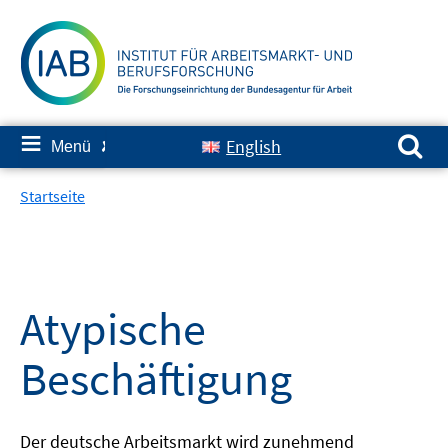
Springe
zum
Inhalt
Suchen nach:
≡
English
Menü
✘
Startseite
Atypische
Beschäftigung
Der deutsche Arbeitsmarkt wird zunehmend