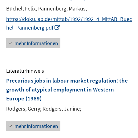
s
t
Büchel, Felix;
Pannenberg, Markus;
e
https://doku.iab.de/mittab/1992/1992_4_MittAB_Buec
r
I
hel_Pannenberg.pdf
ö
n
f
n
mehr Informationen
f
e
n
u
e
e
n
Literaturhinweis
m
F
Precarious jobs in labour market regulation
:
the
e
growth of atypical employment in Western
n
Europe
(1989)
s
t
Rodgers, Gerry;
Rodgers, Janine;
e
r
mehr Informationen
ö
f