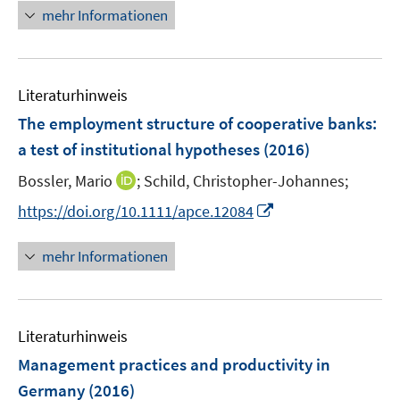
e
e
e
n
mehr Informationen
u
r
r
e
e
ö
ö
u
m
f
f
e
F
f
f
Literaturhinweis
m
e
n
n
F
The employment structure of cooperative banks
:
n
e
e
e
a test of institutional hypotheses
(2016)
s
n
n
n
t
I
Bossler, Mario
;
Schild, Christopher-Johannes;
s
e
n
t
I
https://doi.org/10.1111/apce.12084
r
n
e
n
ö
e
r
n
mehr Informationen
f
u
ö
e
f
e
f
u
n
m
f
e
e
F
n
Literaturhinweis
m
n
e
e
F
Management practices and productivity in
n
n
e
Germany
(2016)
s