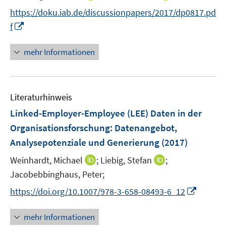
e
e
n
n
t
https://doku.iab.de/discussionpapers/2017/dp0817.pd
r
r
n
n
e
I
f
ö
ö
e
e
r
n
f
f
u
u
ö
n
mehr Informationen
f
f
e
e
f
e
n
n
m
m
f
u
e
e
F
F
n
e
n
n
e
e
e
Literaturhinweis
m
n
n
n
F
Linked-Employer-Employee (LEE) Daten in der
s
s
e
Organisationsforschung
:
Datenangebot,
t
t
n
e
e
Analysepotenziale und Generierung
(2017)
s
r
r
t
I
I
Weinhardt, Michael
;
Liebig, Stefan
;
ö
ö
e
n
n
Jacobebbinghaus, Peter;
f
f
r
n
n
f
f
I
https://doi.org/10.1007/978-3-658-08493-6_12
ö
e
e
n
n
n
f
u
u
e
e
n
mehr Informationen
f
e
e
n
n