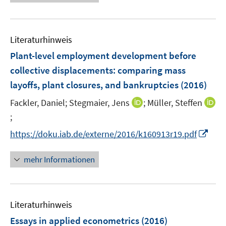
ö
e
e
n
e
f
n
u
e
m
f
e
n
F
n
Literaturhinweis
m
e
e
F
Plant-level employment development before
n
n
e
collective displacements
:
comparing mass
s
n
layoffs, plant closures, and bankruptcies
t
(2016)
s
e
t
I
Fackler, Daniel;
Stegmaier, Jens
;
Müller, Steffen
r
e
n
;
I
ö
r
n
n
I
f
https://doku.iab.de/externe/2016/k160913r19.pdf
ö
e
n
n
f
f
u
e
n
n
mehr Informationen
f
e
u
e
e
n
m
e
u
n
e
F
m
e
n
e
F
Literaturhinweis
m
n
e
F
Essays in applied econometrics
(2016)
s