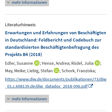
n
f
mehr Informationen
f
u
u
ö
e
n
f
e
e
f
u
e
n
m
m
f
e
n
e
F
F
n
Literaturhinweis
m
n
e
e
e
F
Erwartungen und Erfahrungen von Beschäftigten
n
n
n
e
in Deutschland
:
Feldbericht und Codebuch zur
s
s
n
standardisierten Beschäftigtenbefragung des
t
t
s
e
e
Projekts B4
(2018)
t
r
r
e
I
I
Edler, Susanne
;
Hense, Andrea;
Rüdel, Julia
;
ö
ö
r
n
n
I
May, Meike;
Liebig, Stefan
;
Schork, Franziska;
f
f
ö
n
n
n
f
f
f
https://www.diw.de/documents/publikationen/73/diw
e
e
n
n
n
f
I
_01.c.608139.de/diw_datadoc_2018-096.pdf
u
u
e
e
e
n
n
e
e
u
n
n
e
n
mehr Informationen
m
m
e
n
e
F
F
m
u
e
e