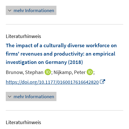
n
n
mehr Informationen
e
u
e
Literaturhinweis
m
F
The impact of a culturally diverse workforce on
e
firms' revenues and productivity
:
an empirical
n
investigation on Germany
(2018)
s
t
I
I
Brunow, Stephan
;
Nijkamp, Peter
;
e
n
n
I
https://doi.org/10.1177/0160017616642820
r
n
n
n
ö
e
e
n
mehr Informationen
f
u
u
e
f
e
e
u
n
m
m
e
e
F
F
Literaturhinweis
m
n
e
e