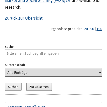
Market and Social Security (PASS)
are available for
Fenster
neuem
research.
öffnen
Fenster
öffnen
Zurück zur Übersicht
Ergebnisse pro Seite:
20
|
50
|
100
Suche
Autorenschaft