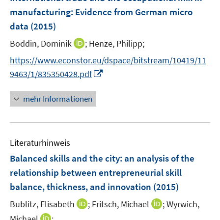
n
n
n
e
manufacturing: Evidence from German micro
s
s
n
data
(2015)
t
t
s
e
e
t
I
Boddin, Dominik
;
Henze, Philipp;
r
r
e
n
https://www.econstor.eu/dspace/bitstream/10419/11
ö
ö
r
n
I
f
f
9463/1/835350428.pdf
ö
e
n
f
f
f
u
n
n
n
mehr Informationen
f
e
e
e
e
n
m
u
n
n
e
F
e
n
e
Literaturhinweis
m
n
F
Balanced skills and the city
:
an analysis of the
s
e
relationship between entrepreneurial skill
t
n
e
balance, thickness, and innovation
(2015)
s
r
t
I
I
Bublitz, Elisabeth
;
Fritsch, Michael
;
Wyrwich,
ö
e
n
n
I
Michael
;
f