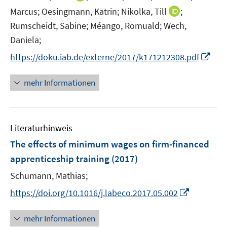
e
e
n
I
Marcus;
Oesingmann, Katrin;
Nikolka, Till
;
r
n
n
n
Rumscheidt, Sabine;
Méango, Romuald;
Wech,
ö
e
n
Daniela;
f
u
e
f
I
e
https://doku.iab.de/externe/2017/k171212308.pdf
u
n
n
m
e
e
n
F
mehr Informationen
m
n
e
e
F
u
n
e
e
s
n
Literaturhinweis
m
t
s
F
e
The effects of minimum wages on firm-financed
t
e
r
e
apprenticeship training
(2017)
n
ö
r
Schumann, Mathias;
s
f
ö
t
f
I
https://doi.org/10.1016/j.labeco.2017.05.002
f
e
n
n
f
r
e
n
n
mehr Informationen
ö
n