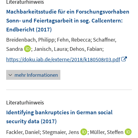
Literaturhinweis
m
n
e
e
F
Machbarkeitsstudie für ein Forschungsvorhaben
n
n
e
Sonn- und Feiertagsarbeit in sog. Callcentern
:
s
s
n
Endbericht
(2017)
t
t
s
e
e
t
Breidenbach, Philipp;
Fehn, Rebecca;
Schaffner,
r
r
e
I
Sandra
;
Janisch, Laura;
Dehos, Fabian;
ö
ö
r
n
I
f
f
https://doku.iab.de/externe/2018/k180508r03.pdf
ö
n
n
f
f
f
e
n
n
n
mehr Informationen
f
u
e
e
e
n
e
u
n
n
e
m
e
n
F
Literaturhinweis
m
e
F
Identifying bankruptcies in German social
n
e
security data
(2017)
s
n
t
I
Fackler, Daniel;
Stegmaier, Jens
;
Müller, Steffen
s
e