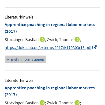
e
e
f
u
n
f
e
n
Literaturhinweis
m
e
F
Apprentice poaching in regional labor markets
n
e
(2017)
n
I
I
Stockinger, Bastian
;
Zwick, Thomas
;
s
n
n
t
I
https://doku.iab.de/externe/2017/k170303r16.pdf
n
n
e
n
e
e
r
n
mehr Informationen
u
u
ö
e
e
e
f
u
m
m
f
e
F
F
n
Literaturhinweis
m
e
e
e
F
Apprentice poaching in regional labor markets
n
n
n
e
(2017)
s
s
n
t
t
I
I
Stockinger, Bastian
;
Zwick, Thomas
;
s