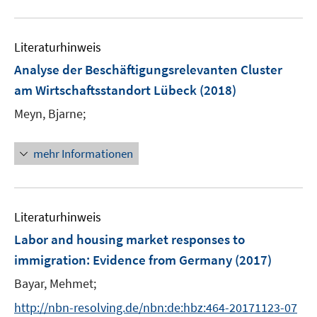
n
e
f
u
e
m
f
e
n
F
n
Literaturhinweis
m
e
e
F
Analyse der Beschäftigungsrelevanten Cluster
n
n
e
am Wirtschaftsstandort Lübeck
(2018)
s
n
t
Meyn, Bjarne;
s
e
t
r
e
mehr Informationen
ö
r
f
ö
f
f
n
Literaturhinweis
f
e
n
Labor and housing market responses to
n
e
immigration
:
Evidence from Germany
(2017)
n
Bayar, Mehmet;
http://nbn-resolving.de/nbn:de:hbz:464-20171123-07