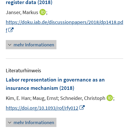
register data
(2018)
t
t
s
e
e
t
I
Janser, Markus
;
r
r
e
n
https://doku.iab.de/discussionpapers/2018/dp1418.pd
ö
ö
r
n
I
f
f
f
ö
e
n
f
f
f
u
n
n
n
mehr Informationen
f
e
e
e
e
n
m
u
n
n
e
F
e
n
e
Literaturhinweis
m
n
F
Labor representation in governance as an
s
e
insurance mechanism
(2018)
t
n
e
I
Kim, E. Han;
Maug, Ernst;
Schneider, Christoph
;
s
r
n
t
I
https://doi.org/10.1093/rof/rfy012
ö
n
e
n
f
e
r
n
mehr Informationen
f
u
ö
e