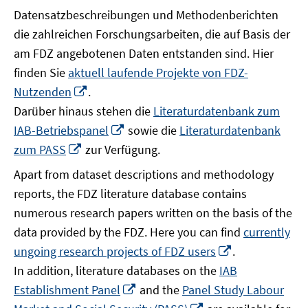
Datensatzbeschreibungen und Methodenberichten
die zahlreichen Forschungsarbeiten, die auf Basis der
am FDZ angebotenen Daten entstanden sind. Hier
finden Sie
aktuell laufende Projekte von FDZ-
In
Nutzenden
.
neuem
Darüber hinaus stehen die
Literaturdatenbank zum
Fenster
In
IAB-Betriebspanel
sowie die
Literaturdatenbank
öffnen
neuem
In
zum PASS
zur Verfügung.
Fenster
neuem
Apart from dataset descriptions and methodology
öffnen
Fenster
reports, the FDZ literature database contains
öffnen
numerous research papers written on the basis of the
data provided by the FDZ. Here you can find
currently
In
ungoing research projects of FDZ users
.
neuem
In addition, literature databases on the
IAB
Fenster
In
Establishment Panel
and the
Panel Study Labour
öffnen
neuem
In