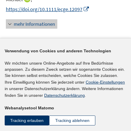
r
n
n
n
f
I
https://doi.org/10.1111/ecge.12097
ö
e
e
n
n
n
f
u
u
e
e
n
mehr Informationen
f
e
e
u
n
e
n
m
m
e
u
e
F
F
m
e
n
e
e
F
Literaturhinweis
m
Verwendung von Cookies und anderen Technologien
n
n
e
F
Regional specialization and labor mobility
:
an
s
s
n
Wir möchten unsere Online-Angebote auf Ihre Bedürfnisse
e
t
t
empirical analysis of German microdata for 2000-
s
anpassen. Zu diesem Zweck setzen wir sogenannte Cookies ein.
n
e
e
2010
(2015)
t
Sie können selbst entscheiden, welche Cookies Sie zulassen.
s
r
r
e
Ihre Einwilligung können Sie jederzeit unter
Cookie-Einstellungen
t
Cordes, Alexander;
ö
ö
in unserer Datenschutzerklärung ändern. Weitere Informationen
r
e
I
f
f
https://ideas.repec.org/p/zbw/efisdi/112015.html
finden Sie in unserer
Datenschutzerklärung
.
ö
r
n
f
f
f
ö
Webanalysetool Matomo
n
n
n
mehr Informationen
f
f
e
e
e
n
f
Tracking erlauben
Tracking ablehnen
u
n
n
e
n
e