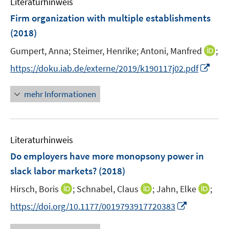
Literaturhinweis
m
s
s
F
Firm organization with multiple establishments
t
t
e
e
e
(2018)
n
r
r
I
Gumpert, Anna;
Steimer, Henrike;
Antoni, Manfred
;
s
ö
ö
n
t
I
f
f
https://doku.iab.de/externe/2019/k190117j02.pdf
n
e
n
f
f
e
r
n
n
n
mehr Informationen
u
ö
e
e
e
e
f
u
n
n
m
f
e
F
n
Literaturhinweis
m
e
e
F
Do employers have more monopsony power in
n
n
e
slack labor markets?
(2018)
s
n
t
I
I
I
Hirsch, Boris
;
Schnabel, Claus
;
Jahn, Elke
;
s
e
n
n
n
t
I
https://doi.org/10.1177/0019793917720383
r
n
n
n
e
n
ö
e
e
e
r