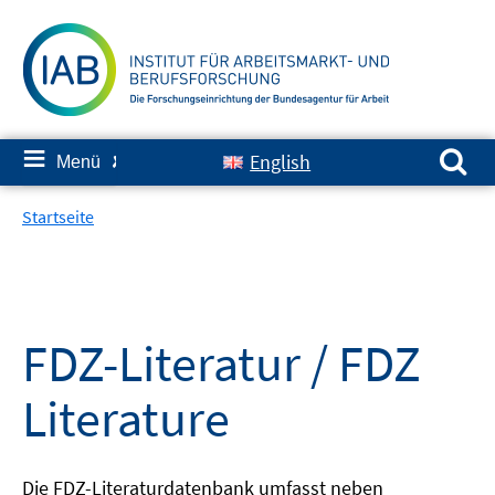
Springe
zum
Inhalt
Suchen nach:
≡
English
Menü
✘
Startseite
FDZ-Literatur / FDZ
Literature
Die FDZ-Literaturdatenbank umfasst neben