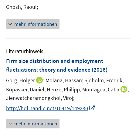
n
e
t
Ghosh, Raoul;
s
n
e
t
s
r
e
t
mehr Informationen
ö
r
e
f
ö
r
f
f
ö
n
f
Literaturhinweis
f
e
n
f
Firm size distribution and employment
n
e
n
fluctuations
:
theory and evidence
(2016)
n
e
I
Görg, Holger
;
Molana, Hassan;
Sjöholm, Fredrik;
n
n
I
Kopasker, Daniel;
Henze, Philipp;
Montagna, Catia
;
n
n
Jienwatcharamongkhol, Viroj;
e
n
I
http://hdl.handle.net/10419/149230
u
e
n
e
u
n
mehr Informationen
m
e
e
F
m