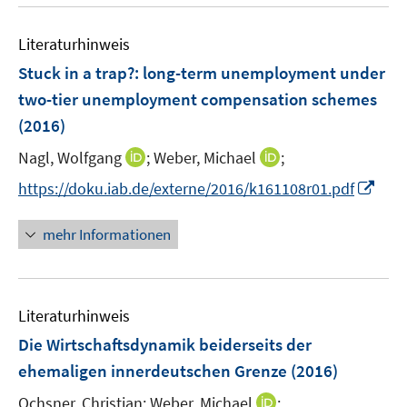
u
e
F
e
n
e
Literaturhinweis
m
s
n
F
Stuck in a trap?
t
:
long-term unemployment under
s
e
e
two-tier unemployment compensation schemes
t
n
r
e
(2016)
s
ö
r
t
I
I
Nagl, Wolfgang
;
Weber, Michael
;
f
ö
e
n
n
f
I
f
https://doku.iab.de/externe/2016/k161108r01.pdf
r
n
n
n
n
f
ö
e
e
e
n
n
mehr Informationen
f
u
u
n
e
e
f
e
e
u
n
n
m
m
e
e
F
F
Literaturhinweis
m
n
e
e
F
Die Wirtschaftsdynamik beiderseits der
n
n
e
ehemaligen innerdeutschen Grenze
(2016)
s
s
n
t
t
I
Ochsner, Christian;
Weber, Michael
;
s