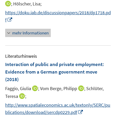
e
n
t
I
;
Hölscher, Lisa;
ö
ö
r
n
e
n
f
f
https://doku.iab.de/discussionpapers/2018/dp1718.pd
ö
e
r
n
f
f
f
I
f
u
ö
e
n
n
f
n
e
f
u
e
e
n
n
mehr Informationen
m
f
e
n
n
e
e
F
n
m
n
u
e
e
F
e
n
n
e
Literaturhinweis
m
s
n
F
Interaction of public and private employment
t
:
s
e
e
Evidence from a German government move
t
n
r
e
(2018)
s
ö
r
t
I
I
Faggio, Giulia
;
Vom Berge, Philipp
;
Schlüter,
f
ö
e
n
n
f
I
Teresa
;
f
r
n
n
n
n
f
http://www.spatialeconomics.ac.uk/textonly/SERC/pu
ö
e
e
e
n
n
I
blications/download/sercdp0229.pdf
f
u
u
n
e
e