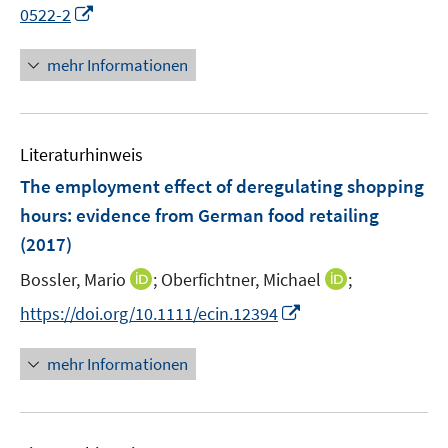
I
0522-2
n
n
mehr Informationen
e
u
e
Literaturhinweis
m
F
The employment effect of deregulating shopping
e
hours
:
evidence from German food retailing
n
(2017)
s
t
I
I
Bossler, Mario
;
Oberfichtner, Michael
;
e
n
n
I
https://doi.org/10.1111/ecin.12394
r
n
n
n
ö
e
e
n
mehr Informationen
f
u
u
e
f
e
e
u
n
m
m
e
e
F
F