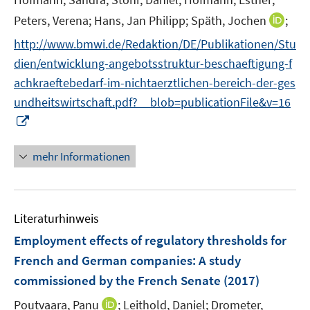
f
n
n
I
Peters, Verena;
Hans, Jan Philipp;
Späth, Jochen
;
e
e
n
http://www.bmwi.de/Redaktion/DE/Publikationen/Stu
u
n
n
e
dien/entwicklung-angebotsstruktur-beschaeftigung-f
e
m
achkraeftebedarf-im-nichtaerztlichen-bereich-der-ges
u
F
undheitswirtschaft.pdf?__blob=publicationFile&v=16
e
e
I
m
n
n
F
s
n
e
mehr Informationen
t
e
n
e
u
s
r
e
t
ö
Literaturhinweis
m
e
f
F
r
Employment effects of regulatory thresholds for
f
e
ö
French and German companies
:
A study
n
n
f
e
commissioned by the French Senate
(2017)
s
f
n
t
n
I
Poutvaara, Panu
;
Leithold, Daniel;
Drometer,