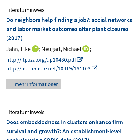
f
n
n
Literaturhinweis
e
Do neighbors help finding a job?
:
social networks
n
and labor market outcomes after plant closures
(2017)
I
I
Jahn, Elke
;
Neugart, Michael
;
n
n
I
http://ftp.iza.org/dp10480.pdf
n
n
n
I
http://hdl.handle.net/10419/161103
e
e
n
n
u
u
e
n
mehr Informationen
e
e
u
e
m
m
e
u
F
F
m
e
e
e
F
Literaturhinweis
m
n
n
e
F
Does embeddedness in clusters enhance firm
s
s
n
e
survival and growth?
:
An establishment-level
t
t
s
n
e
e