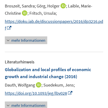
n
t
I
Broszeit, Sandra;
Görg, Holger
;
Laible, Marie-
s
e
n
t
I
Christine
;
Fritsch, Ursula;
r
n
e
n
https://doku.iab.de/discussionpapers/2016/dp3216.pd
ö
e
r
n
I
f
f
u
ö
e
n
f
e
f
u
n
n
mehr Informationen
m
f
e
e
e
F
n
m
u
n
e
e
F
e
n
n
e
Literaturhinweis
m
s
n
F
Globalization and local profiles of economic
t
s
e
e
growth and industrial change
(2016)
t
n
r
e
I
Dauth, Wolfgang
;
Suedekum, Jens;
s
ö
r
n
t
f
I
https://doi.org/10.1093/jeg/lbv028
ö
n
e
f
n
f
e
r
n
n
mehr Informationen
f
u