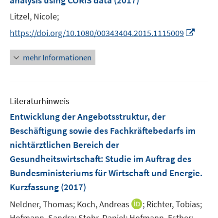
analysis using CORIS data
(2017)
t
s
r
r
e
t
Litzel, Nicole;
ö
ö
r
e
I
https://doi.org/10.1080/00343404.2015.1115009
f
f
ö
r
n
f
f
f
ö
n
n
n
mehr Informationen
f
f
e
e
e
n
f
u
n
n
e
n
e
n
e
Literaturhinweis
m
n
F
Entwicklung der Angebotsstruktur, der
e
Beschäftigung sowie des Fachkräftebedarfs im
n
nichtärztlichen Bereich der
s
Gesundheitswirtschaft
:
Studie im Auftrag des
t
e
Bundesministeriums für Wirtschaft und Energie.
r
Kurzfassung
(2017)
ö
I
Neldner, Thomas;
Koch, Andreas
;
Richter, Tobias;
f
n
Hofmann, Sandra;
Stohr, Daniel;
Hofmann, Esther;