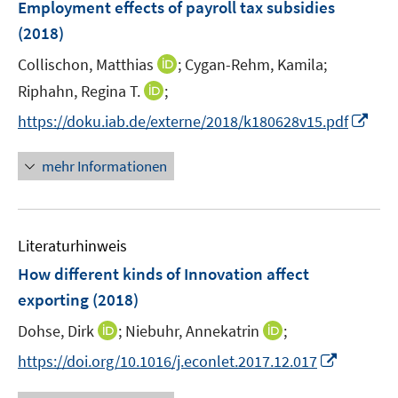
F
Employment effects of payroll tax subsidies
n
n
e
(2018)
s
s
n
t
t
I
Collischon, Matthias
;
Cygan-Rehm, Kamila;
s
e
e
n
t
I
Riphahn, Regina T.
;
r
r
n
e
n
I
https://doku.iab.de/externe/2018/k180628v15.pdf
ö
ö
e
r
n
n
f
f
u
ö
e
n
f
f
mehr Informationen
e
f
u
e
n
n
m
f
e
u
e
e
F
n
m
e
n
n
e
e
F
Literaturhinweis
m
n
n
e
F
How different kinds of Innovation affect
s
n
e
t
exporting
(2018)
s
n
e
t
I
I
Dohse, Dirk
;
Niebuhr, Annekatrin
;
s
r
e
n
n
t
I
https://doi.org/10.1016/j.econlet.2017.12.017
ö
r
n
n
e
n
f
ö
e
e
r