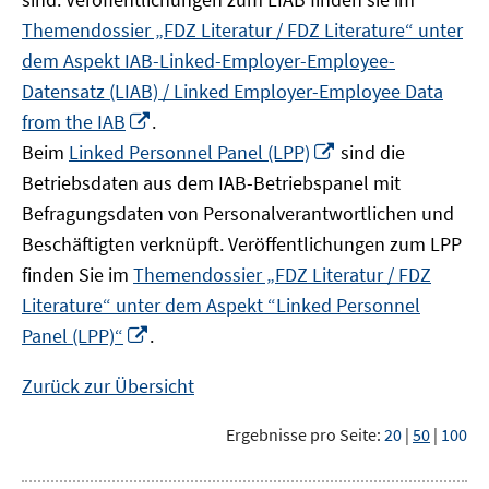
Themendossier „FDZ Literatur / FDZ Literature“ unter
dem Aspekt IAB-Linked-Employer-Employee-
Datensatz (LIAB) / Linked Employer-Employee Data
In
from the IAB
.
neuem
In
Beim
Linked Personnel Panel (LPP)
sind die
Fenster
neuem
Betriebsdaten aus dem IAB-Betriebspanel mit
öffnen
Fenster
Befragungsdaten von Personalverantwortlichen und
öffnen
Beschäftigten verknüpft. Veröffentlichungen zum LPP
finden Sie im
Themendossier „FDZ Literatur / FDZ
Literature“ unter dem Aspekt “Linked Personnel
In
Panel (LPP)“
.
neuem
Fenster
Zurück zur Übersicht
öffnen
Ergebnisse pro Seite:
20
|
50
|
100