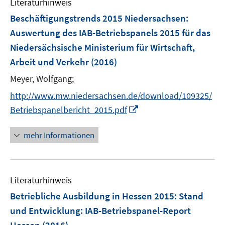
Literaturhinweis
m
n
F
Beschäftigungstrends 2015 Niedersachsen
:
e
Auswertung des IAB-Betriebspanels 2015 für das
n
Niedersächsische Ministerium für Wirtschaft,
s
Arbeit und Verkehr
(2016)
t
e
Meyer, Wolfgang;
r
http://www.mw.niedersachsen.de/download/109325/
ö
I
Betriebspanelbericht_2015.pdf
f
n
f
n
mehr Informationen
n
e
e
u
n
e
Literaturhinweis
m
F
Betriebliche Ausbildung in Hessen 2015: Stand
e
und Entwicklung
:
IAB-Betriebspanel-Report
n