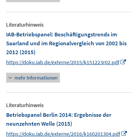
f
f
ö
e
r
f
f
f
u
ö
n
n
f
e
f
e
e
n
Literaturhinweis
m
f
n
n
e
F
IAB-Betriebspanel
:
Beschäftigungstrends im
n
n
e
e
Saarland und im Regionalvergleich von 2002 bis
n
n
2012
(2015)
s
I
t
https://doku.iab.de/externe/2015/k151223r02.pdf
n
e
n
r
mehr Informationen
e
ö
u
f
e
f
Literaturhinweis
m
n
F
e
Betriebspanel Berlin 2014
:
Ergebnisse der
e
n
neunzehnten Welle
(2015)
n
I
https://doku.iab.de/externe/2016/k160201304.pdf
s