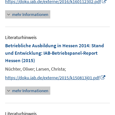
I
https://doku.iab.de/externe/2016/k160112302.pdf
r
n
ö
n
mehr Informationen
f
e
f
u
n
e
e
Literaturhinweis
m
n
F
Betriebliche Ausbildung in Hessen 2014: Stand
e
und Entwicklung
:
IAB-Betriebspanel-Report
n
Hessen
(2015)
s
t
Nüchter, Oliver;
Larsen, Christa;
e
I
https://doku.iab.de/externe/2015/k150813j01.pdf
r
n
ö
n
mehr Informationen
f
e
f
u
n
e
e
Literaturhinweis
m