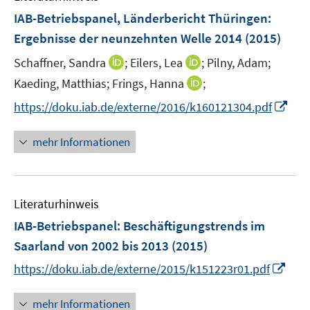
n
F
IAB-Betriebspanel, Länderbericht Thüringen
:
e
Ergebnisse der neunzehnten Welle 2014
(2015)
n
I
I
Schaffner, Sandra
;
Eilers, Lea
;
Pilny, Adam;
s
n
n
t
I
Kaeding, Matthias;
Frings, Hanna
;
n
n
e
n
I
https://doku.iab.de/externe/2016/k160121304.pdf
e
e
r
n
n
u
u
ö
e
n
mehr Informationen
e
e
f
u
e
m
m
f
e
u
F
F
n
m
e
e
e
e
F
Literaturhinweis
m
n
n
n
e
F
IAB-Betriebspanel
:
Beschäftigungstrends im
s
s
n
e
t
t
Saarland von 2002 bis 2013
(2015)
s
n
e
e
t
I
https://doku.iab.de/externe/2015/k151223r01.pdf
s
r
r
e
n
t
ö
ö
r
n
mehr Informationen
e