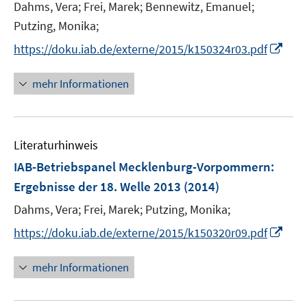
Dahms, Vera;
Frei, Marek;
Bennewitz, Emanuel;
s
t
Putzing, Monika;
e
I
https://doku.iab.de/externe/2015/k150324r03.pdf
r
n
ö
n
mehr Informationen
f
e
f
u
n
e
e
Literaturhinweis
m
n
F
IAB-Betriebspanel Mecklenburg-Vorpommern
:
e
Ergebnisse der 18. Welle 2013
(2014)
n
Dahms, Vera;
Frei, Marek;
Putzing, Monika;
s
t
I
https://doku.iab.de/externe/2015/k150320r09.pdf
e
n
r
n
mehr Informationen
ö
e
f
u