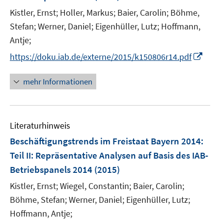
t
Kistler, Ernst;
Holler, Markus;
Baier, Carolin;
Böhme,
e
Stefan;
Werner, Daniel;
Eigenhüller, Lutz;
Hoffmann,
r
Antje;
ö
I
https://doku.iab.de/externe/2015/k150806r14.pdf
f
n
f
n
mehr Informationen
n
e
e
u
n
e
Literaturhinweis
m
F
Beschäftigungstrends im Freistaat Bayern 2014
:
e
Teil II: Repräsentative Analysen auf Basis des IAB-
n
Betriebspanels 2014
(2015)
s
t
Kistler, Ernst;
Wiegel, Constantin;
Baier, Carolin;
e
Böhme, Stefan;
Werner, Daniel;
Eigenhüller, Lutz;
r
Hoffmann, Antje;