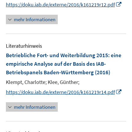
e
I
https://doku.iab.de/externe/2016/k161219r12.pdf
r
n
ö
n
mehr Informationen
f
e
f
u
n
e
e
Literaturhinweis
m
n
F
Betriebliche Fort- und Weiterbildung 2015
:
eine
e
empirische Analyse auf der Basis des IAB-
n
Betriebspanels Baden-Württemberg
(2016)
s
t
Klempt, Charlotte;
Klee, Günther;
e
I
https://doku.iab.de/externe/2016/k161219r14.pdf
r
n
ö
n
mehr Informationen
f
e
f
u
n
e
e