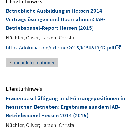
Literaturhinweis
m
n
F
Betriebliche Ausbildung in Hessen 2014:
e
Vertragslösungen und Übernahmen
:
IAB-
n
Betriebspanel-Report Hessen
(2015)
s
t
Nüchter, Oliver;
Larsen, Christa;
e
I
https://doku.iab.de/externe/2015/k150813j02.pdf
r
n
ö
n
mehr Informationen
f
e
f
u
n
e
e
Literaturhinweis
m
n
F
Frauenbeschäftigung und Führungspositionen in
e
hessischen Betrieben
:
Ergebnisse aus dem IAB-
n
Betriebspanel Hessen 2014
(2015)
s
t
Nüchter, Oliver;
Larsen, Christa;
e