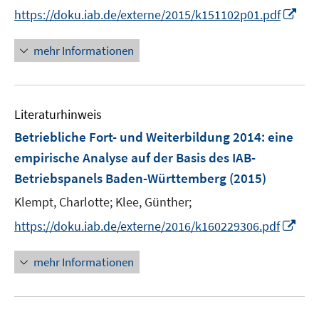
ö
I
https://doku.iab.de/externe/2015/k151102p01.pdf
f
n
f
n
mehr Informationen
n
e
e
u
n
e
Literaturhinweis
m
F
Betriebliche Fort- und Weiterbildung 2014
:
eine
e
empirische Analyse auf der Basis des IAB-
n
Betriebspanels Baden-Württemberg
(2015)
s
t
Klempt, Charlotte;
Klee, Günther;
e
I
https://doku.iab.de/externe/2016/k160229306.pdf
r
n
ö
n
mehr Informationen
f
e
f
u
n
e