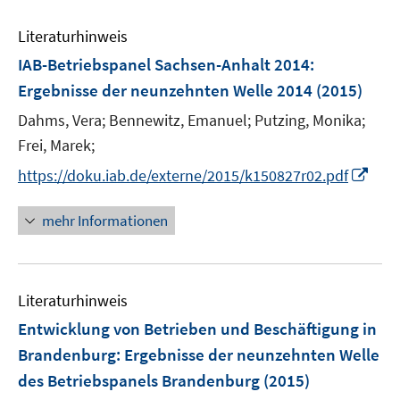
n
e
e
Literaturhinweis
m
n
F
IAB-Betriebspanel Sachsen-Anhalt 2014
:
e
Ergebnisse der neunzehnten Welle 2014
(2015)
n
Dahms, Vera;
Bennewitz, Emanuel;
Putzing, Monika;
s
t
Frei, Marek;
e
I
https://doku.iab.de/externe/2015/k150827r02.pdf
r
n
ö
n
mehr Informationen
f
e
f
u
n
e
e
Literaturhinweis
m
n
F
Entwicklung von Betrieben und Beschäftigung in
e
Brandenburg
:
Ergebnisse der neunzehnten Welle
n
des Betriebspanels Brandenburg
(2015)
s