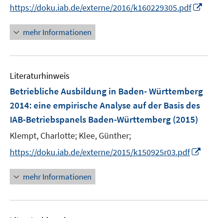
e
I
https://doku.iab.de/externe/2016/k160229305.pdf
r
n
ö
n
mehr Informationen
f
e
f
u
n
e
e
Literaturhinweis
m
n
F
Betriebliche Ausbildung in Baden- Württemberg
e
2014
:
eine empirische Analyse auf der Basis des
n
IAB-Betriebspanels Baden-Württemberg
(2015)
s
t
Klempt, Charlotte;
Klee, Günther;
e
I
https://doku.iab.de/externe/2015/k150925r03.pdf
r
n
ö
n
mehr Informationen
f
e
f
u
n
e
e