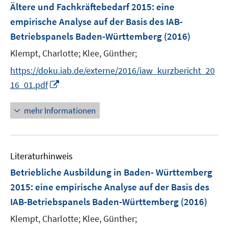
F
Ältere und Fachkräftebedarf 2015
:
eine
e
empirische Analyse auf der Basis des IAB-
n
Betriebspanels Baden-Württemberg
(2016)
s
t
Klempt, Charlotte;
Klee, Günther;
e
https://doku.iab.de/externe/2016/iaw_kurzbericht_20
r
I
16_01.pdf
ö
n
f
n
mehr Informationen
f
e
n
u
e
e
n
Literaturhinweis
m
F
Betriebliche Ausbildung in Baden- Württemberg
e
2015
:
eine empirische Analyse auf der Basis des
n
IAB-Betriebspanels Baden-Württemberg
(2016)
s
t
Klempt, Charlotte;
Klee, Günther;