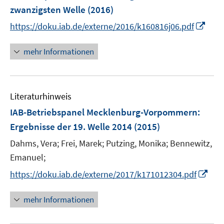
e
e
zwanzigsten Welle
(2016)
n
n
I
https://doku.iab.de/externe/2016/k160816j06.pdf
s
n
t
n
mehr Informationen
e
e
r
u
ö
e
f
Literaturhinweis
m
f
F
IAB-Betriebspanel Mecklenburg-Vorpommern
:
n
e
e
Ergebnisse der 19. Welle 2014
(2015)
n
n
Dahms, Vera;
Frei, Marek;
Putzing, Monika;
Bennewitz,
s
t
Emanuel;
e
I
https://doku.iab.de/externe/2017/k171012304.pdf
r
n
ö
n
mehr Informationen
f
e
f
u