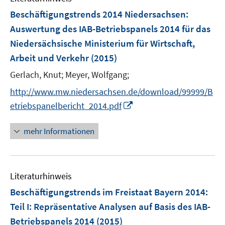
F
Beschäftigungstrends 2014 Niedersachsen
:
e
Auswertung des IAB-Betriebspanels 2014 für das
n
Niedersächsische Ministerium für Wirtschaft,
s
Arbeit und Verkehr
(2015)
t
e
Gerlach, Knut;
Meyer, Wolfgang;
r
http://www.mw.niedersachsen.de/download/99999/B
ö
I
etriebspanelbericht_2014.pdf
f
n
f
n
mehr Informationen
n
e
e
u
n
e
Literaturhinweis
m
F
Beschäftigungstrends im Freistaat Bayern 2014
:
e
Teil I: Repräsentative Analysen auf Basis des IAB-
n
Betriebspanels 2014
(2015)
s