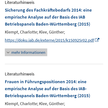
e
Literaturhinweis
m
n
F
Sicherung des Fachkräftebedarfs 2014
:
eine
e
empirische Analyse auf der Basis des IAB
n
Betriebspanels Baden-Württemberg
(2015)
s
t
Klempt, Charlotte;
Klee, Günther;
e
I
https://doku.iab.de/externe/2015/k150925r02.pdf
r
n
ö
n
mehr Informationen
f
e
f
u
n
e
e
Literaturhinweis
m
n
F
Frauen in Führungspositionen 2014
:
eine
e
empirische Analyse auf der Basis des IAB-
n
Betriebspanels Baden-Württemberg
(2015)
s
t
Klempt, Charlotte;
Klee, Günther;