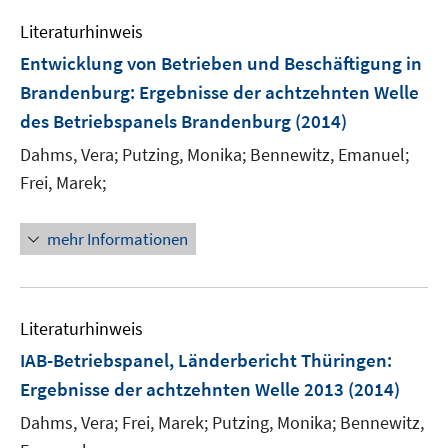
f
e
n
Literaturhinweis
m
e
F
Entwicklung von Betrieben und Beschäftigung in
n
e
Brandenburg
:
Ergebnisse der achtzehnten Welle
n
des Betriebspanels Brandenburg
(2014)
s
t
Dahms, Vera;
Putzing, Monika;
Bennewitz, Emanuel;
e
Frei, Marek;
r
ö
mehr Informationen
f
f
n
e
Literaturhinweis
n
IAB-Betriebspanel, Länderbericht Thüringen
:
Ergebnisse der achtzehnten Welle 2013
(2014)
Dahms, Vera;
Frei, Marek;
Putzing, Monika;
Bennewitz,