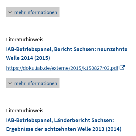
n
t
n
mehr Informationen
e
e
r
u
ö
e
f
Literaturhinweis
m
f
F
IAB-Betriebspanel, Bericht Sachsen
:
neunzehnte
n
e
e
Welle 2014
(2015)
n
n
I
https://doku.iab.de/externe/2015/k150827r03.pdf
s
n
t
n
mehr Informationen
e
e
r
u
ö
e
f
Literaturhinweis
m
f
F
IAB-Betriebspanel, Länderbericht Sachsen
:
n
e
e
Ergebnisse der achtzehnten Welle 2013
(2014)
n
n