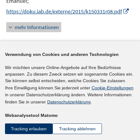
Emanuel;
I
https://doku.iab.de/externe/2015/k150331r08.pdf
n
n
mehr Informationen
e
u
e
Literaturhinweis
m
Verwendung von Cookies und anderen Technologien
F
IAB-Betriebspanel - Ausbildungsaktivitäten und
Wir möchten unsere Online-Angebote auf Ihre Bedürfnisse
e
Stellenbesetzungen der Betriebe in Nordrhein-
anpassen. Zu diesem Zweck setzen wir sogenannte Cookies ein.
n
Sie können selbst entscheiden, welche Cookies Sie zulassen.
Westfalen
:
Ergebnisse der nordrhein-
s
Ihre Einwilligung können Sie jederzeit unter
Cookie-Einstellungen
westfälischen Stichprobe der
t
in unserer Datenschutzerklärung ändern. Weitere Informationen
e
Arbeitgeberbefragung 2013
(2014)
finden Sie in unserer
Datenschutzerklärung
.
r
Frei, Marek;
Prick, Simone;
Dahms, Vera;
ö
Webanalysetool Matomo
I
https://doku.iab.de/externe/2015/k150324r04.pdf
f
n
Tracking erlauben
Tracking ablehnen
f
n
n
mehr Informationen