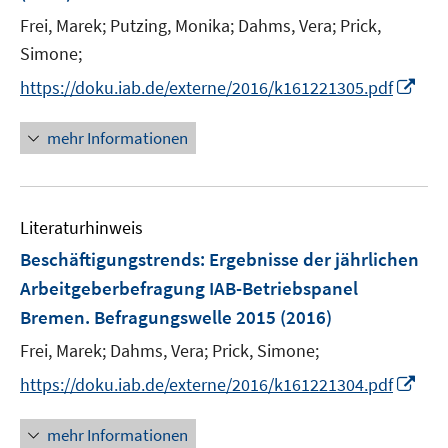
Frei, Marek;
Putzing, Monika;
Dahms, Vera;
Prick,
Simone;
I
https://doku.iab.de/externe/2016/k161221305.pdf
n
n
mehr Informationen
e
u
e
Literaturhinweis
m
F
Beschäftigungstrends
:
Ergebnisse der jährlichen
e
Arbeitgeberbefragung IAB-Betriebspanel
n
Bremen. Befragungswelle 2015
(2016)
s
t
Frei, Marek;
Dahms, Vera;
Prick, Simone;
e
I
https://doku.iab.de/externe/2016/k161221304.pdf
r
n
ö
n
mehr Informationen
f