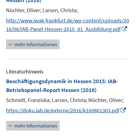
Hessen
(2016)
s
t
Nüchter, Oliver;
Larsen, Christa;
e
http://www.iwak-frankfurt.de/wp-content/uploads/20
r
I
16/06/IAB-Panel-Hessen-2015_01_Ausbildung.pdf
ö
n
f
n
mehr Informationen
f
e
n
u
e
e
n
Literaturhinweis
m
F
Beschäftigungsdynamik in Hessen 2015
:
IAB-
e
Betriebspanel-Report Hessen
(2016)
n
Schmidt, Franziska;
Larsen, Christa;
Nüchter, Oliver;
s
t
I
https://doku.iab.de/externe/2016/k160801303.pdf
e
n
r
n
mehr Informationen
ö
e