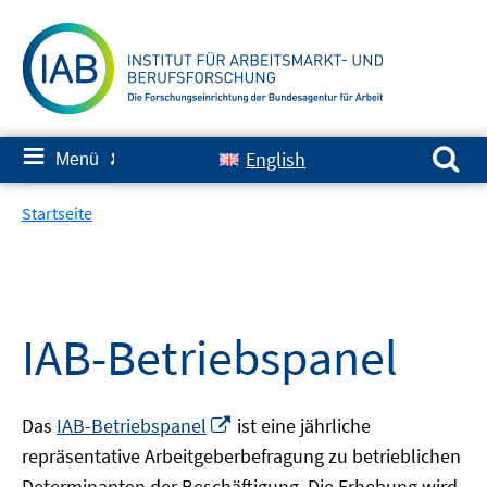
Springe
zum
Inhalt
Suchen nach:
≡
English
Menü
✘
Startseite
IAB-Betriebspanel
In
Das
IAB-Betriebspanel
ist eine jährliche
neuem
repräsentative Arbeitgeberbefragung zu betrieblichen
Fenster
Determinanten der Beschäftigung. Die Erhebung wird