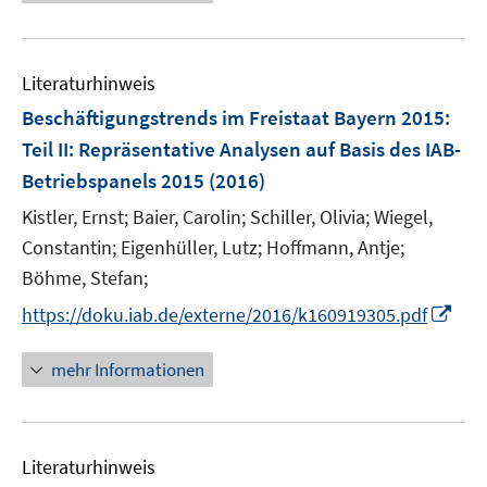
e
f
u
n
e
e
Literaturhinweis
m
n
F
Beschäftigungstrends im Freistaat Bayern 2015
:
e
Teil II: Repräsentative Analysen auf Basis des IAB-
n
Betriebspanels 2015
(2016)
s
t
Kistler, Ernst;
Baier, Carolin;
Schiller, Olivia;
Wiegel,
e
Constantin;
Eigenhüller, Lutz;
Hoffmann, Antje;
r
Böhme, Stefan;
ö
I
https://doku.iab.de/externe/2016/k160919305.pdf
f
n
f
n
mehr Informationen
n
e
e
u
n
e
Literaturhinweis
m