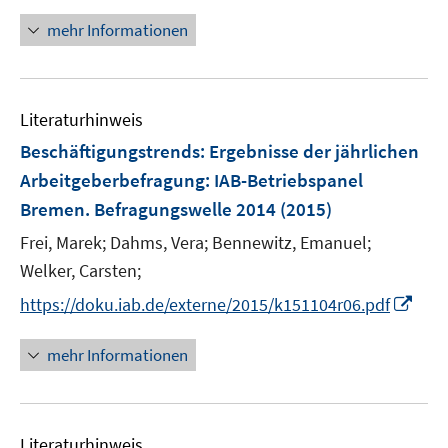
n
f
n
mehr Informationen
f
e
n
u
e
e
n
Literaturhinweis
m
F
Beschäftigungstrends: Ergebnisse der jährlichen
e
Arbeitgeberbefragung
:
IAB-Betriebspanel
n
Bremen. Befragungswelle 2014
(2015)
s
t
Frei, Marek;
Dahms, Vera;
Bennewitz, Emanuel;
e
Welker, Carsten;
r
I
https://doku.iab.de/externe/2015/k151104r06.pdf
ö
n
f
n
mehr Informationen
f
e
n
u
e
e
n
Literaturhinweis
m