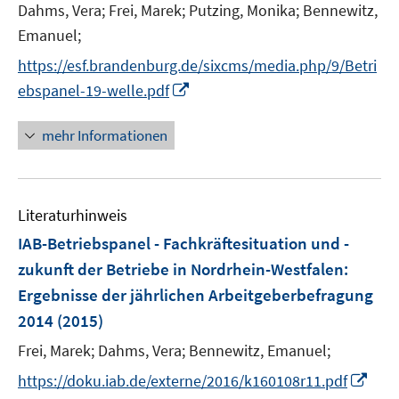
t
Dahms, Vera;
Frei, Marek;
Putzing, Monika;
Bennewitz,
e
Emanuel;
r
https://esf.brandenburg.de/sixcms/media.php/9/Betri
ö
I
ebspanel-19-welle.pdf
f
n
f
n
mehr Informationen
n
e
e
u
n
e
Literaturhinweis
m
F
IAB-Betriebspanel - Fachkräftesituation und -
e
zukunft der Betriebe in Nordrhein-Westfalen
:
n
Ergebnisse der jährlichen Arbeitgeberbefragung
s
2014
(2015)
t
e
Frei, Marek;
Dahms, Vera;
Bennewitz, Emanuel;
r
I
https://doku.iab.de/externe/2016/k160108r11.pdf
ö