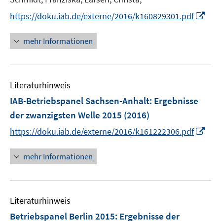
s
t
I
https://doku.iab.de/externe/2016/k160829301.pdf
e
n
r
n
mehr Informationen
ö
e
f
u
f
e
n
Literaturhinweis
m
e
F
IAB-Betriebspanel Sachsen-Anhalt
:
Ergebnisse
n
e
der zwanzigsten Welle 2015
(2016)
n
I
https://doku.iab.de/externe/2016/k161222306.pdf
s
n
t
n
mehr Informationen
e
e
r
u
ö
e
f
Literaturhinweis
m
f
F
Betriebspanel Berlin 2015
:
Ergebnisse der
n