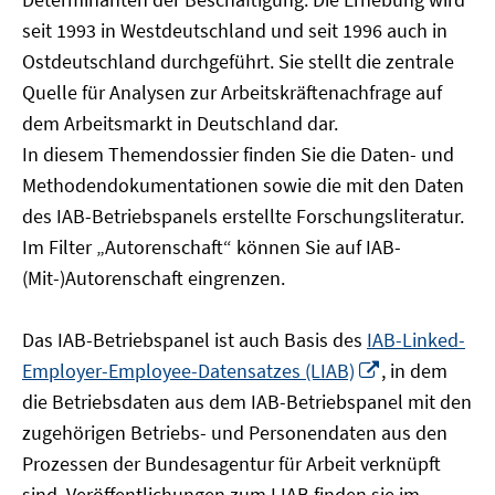
öffnen
seit 1993 in Westdeutschland und seit 1996 auch in
Ostdeutschland durchgeführt. Sie stellt die zentrale
Quelle für Analysen zur Arbeitskräftenachfrage auf
dem Arbeitsmarkt in Deutschland dar.
In diesem Themendossier finden Sie die Daten- und
Methodendokumentationen sowie die mit den Daten
des IAB-Betriebspanels erstellte Forschungsliteratur.
Im Filter „Autorenschaft“ können Sie auf IAB-
(Mit-)Autorenschaft eingrenzen.
Das IAB-Betriebspanel ist auch Basis des
IAB-Linked-
In
Employer-Employee-Datensatzes (LIAB)
, in dem
neuem
die Betriebsdaten aus dem IAB-Betriebspanel mit den
Fenster
zugehörigen Betriebs- und Personendaten aus den
öffnen
Prozessen der Bundesagentur für Arbeit verknüpft
sind. Veröffentlichungen zum LIAB finden sie im