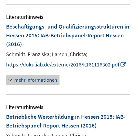
f
u
f
e
n
Literaturhinweis
m
e
F
Beschäftigungs- und Qualifizierungsstrukturen in
n
e
Hessen 2015
:
IAB-Betriebspanel-Report Hessen
n
(2016)
s
t
Schmidt, Franziska;
Larsen, Christa;
e
I
https://doku.iab.de/externe/2016/k161116302.pdf
r
n
ö
n
mehr Informationen
f
e
f
u
n
e
e
Literaturhinweis
m
n
F
Betriebliche Weiterbildung in Hessen 2015
:
IAB-
e
Betriebspanel-Report Hessen
(2016)
n
Schmidt, Franziska;
Larsen, Christa;