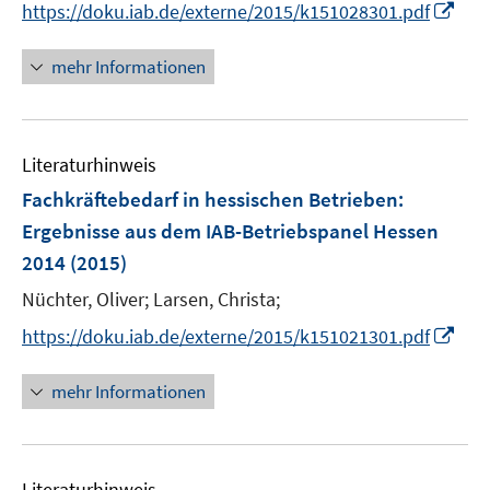
I
https://doku.iab.de/externe/2015/k151028301.pdf
r
n
ö
n
mehr Informationen
f
e
f
u
n
e
e
Literaturhinweis
m
n
F
Fachkräftebedarf in hessischen Betrieben
:
e
Ergebnisse aus dem IAB-Betriebspanel Hessen
n
2014
(2015)
s
t
Nüchter, Oliver;
Larsen, Christa;
e
I
https://doku.iab.de/externe/2015/k151021301.pdf
r
n
ö
n
mehr Informationen
f
e
f
u
n
e
e
Literaturhinweis