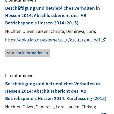
m
n
F
Beschäftigung und betriebliches Verhalten in
e
Hessen 2014
:
Abschlussbericht des IAB
n
Betriebspanels Hessen 2014
(2015)
s
t
Nüchter, Oliver;
Larsen, Christa;
Demireva, Lora;
e
I
https://doku.iab.de/externe/2016/k160112303.pdf
r
n
ö
n
mehr Informationen
f
e
f
u
n
e
e
Literaturhinweis
m
n
F
Beschäftigung und betriebliches Verhalten in
e
Hessen 2014
:
Abschlussbericht des IAB
n
Betriebspanels Hessen 2014. Kurzfassung
(2015)
s
t
Nüchter, Oliver;
Demireva, Lora;
Larsen, Christa;
e