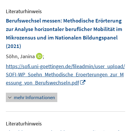
n
m
m
e
e
F
F
Literaturhinweis
m
n
e
e
F
Berufswechsel messen
:
Methodische Erörterung
n
n
e
zur Analyse horizontaler beruflicher Mobilität im
s
s
n
Mikrozensus und im Nationalen Bildungspanel
t
t
s
e
e
(2021)
t
r
r
e
I
Söhn, Janina
;
ö
ö
r
n
f
f
https://sofi.uni-goettingen.de/fileadmin/user_upload/
ö
n
f
f
SOFI-WP_Soehn_Methodische_Eroerterungen_zur_M
f
e
n
n
I
f
essung_von_Berufswechseln.pdf
u
e
e
n
n
e
n
n
n
e
mehr Informationen
m
e
n
F
u
e
e
n
Literaturhinweis
m
s
F