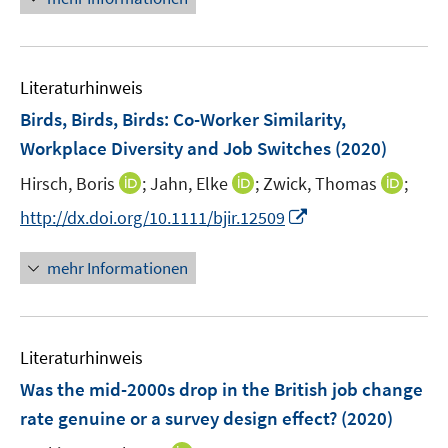
e
n
u
e
Literaturhinweis
m
F
Birds, Birds, Birds: Co-Worker Similarity,
e
Workplace Diversity and Job Switches
(2020)
n
I
I
I
Hirsch, Boris
;
Jahn, Elke
;
Zwick, Thomas
;
s
n
n
n
t
I
http://dx.doi.org/10.1111/bjir.12509
n
n
n
e
n
e
e
e
r
n
mehr Informationen
u
u
u
ö
e
e
e
e
f
u
m
m
m
f
e
F
F
F
n
Literaturhinweis
m
e
e
e
e
F
Was the mid-2000s drop in the British job change
n
n
n
n
e
rate genuine or a survey design effect?
(2020)
s
s
s
n
t
t
t