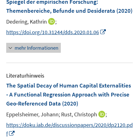
Spiegel der empirischen Forschung
:
s
n
Themenbereiche, Befunde und Desiderata
t
(2020)
s
e
t
I
Dedering, Kathrin
;
r
e
n
I
https://doi.org/10.31244/dds.2020.01.06
ö
r
n
n
f
ö
e
n
f
mehr Informationen
f
u
e
n
f
e
u
e
n
m
e
n
e
F
Literaturhinweis
m
n
e
F
The Spatial Decay of Human Capital Externalities
n
e
- A Functional Regression Approach with Precise
s
n
Geo-Referenced Data
t
(2020)
s
e
t
I
Eppelsheimer, Johann;
Rust, Christoph
;
r
e
n
https://doku.iab.de/discussionpapers/2020/dp2120.pd
ö
r
n
I
f
f
ö
e