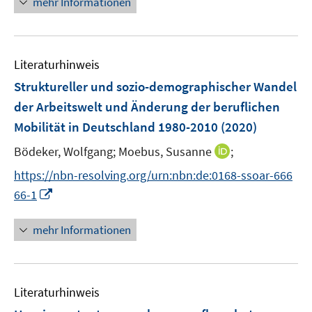
f
mehr Informationen
f
u
e
e
e
n
f
e
n
n
u
e
n
m
e
n
e
F
Literaturhinweis
m
n
e
F
Struktureller und sozio-demographischer Wandel
n
e
der Arbeitswelt und Änderung der beruflichen
s
n
Mobilität in Deutschland 1980-2010
t
(2020)
s
e
t
I
Bödeker, Wolfgang;
Moebus, Susanne
;
r
e
n
https://nbn-resolving.org/urn:nbn:de:0168-ssoar-666
ö
r
n
I
f
66-1
ö
e
n
f
f
u
n
n
mehr Informationen
f
e
e
e
n
m
u
n
e
F
e
n
e
Literaturhinweis
m
n
F