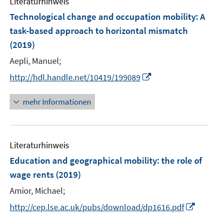
Literaturhinweis
m
n
e
F
Technological change and occupation mobility: A
n
e
task-based approach to horizontal mismatch
n
(2019)
s
t
Aepli, Manuel;
e
I
http://hdl.handle.net/10419/199089
r
n
ö
n
mehr Informationen
f
e
f
u
n
e
e
Literaturhinweis
m
n
F
Education and geographical mobility
:
the role of
e
wage rents
(2019)
n
Amior, Michael;
s
t
I
http://cep.lse.ac.uk/pubs/download/dp1616.pdf
e