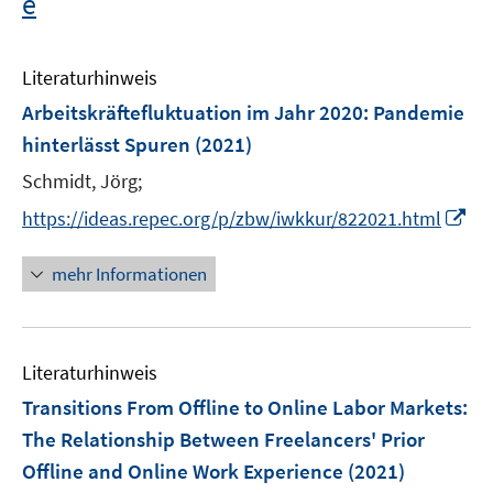
e
Literaturhinweis
Arbeitskräftefluktuation im Jahr 2020: Pandemie
hinterlässt Spuren
(2021)
Schmidt, Jörg;
I
https://ideas.repec.org/p/zbw/iwkkur/822021.html
n
n
mehr Informationen
e
u
e
Literaturhinweis
m
F
Transitions From Offline to Online Labor Markets:
e
The Relationship Between Freelancers' Prior
n
Offline and Online Work Experience
(2021)
s