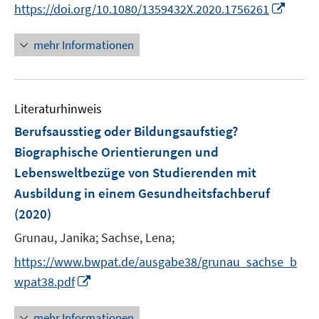
n
n
f
I
https://doi.org/10.1080/1359432X.2020.1756261
ö
r
n
n
f
n
f
ö
e
e
n
n
f
mehr Informationen
f
u
u
e
e
n
f
e
e
n
u
e
n
m
m
e
n
e
F
F
Literaturhinweis
m
n
e
e
F
Berufsausstieg oder Bildungsaufstieg?
n
n
e
Biographische Orientierungen und
s
s
n
Lebensweltbezüge von Studierenden mit
t
t
s
e
e
Ausbildung in einem Gesundheitsfachberuf
t
r
r
e
(2020)
ö
ö
r
Grunau, Janika;
Sachse, Lena;
f
f
ö
f
f
https://www.bwpat.de/ausgabe38/grunau_sachse_b
f
n
n
I
f
wpat38.pdf
e
e
n
n
n
n
n
e
mehr Informationen