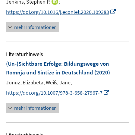
I
Jenkins, Stephen P.
;
s
e
e
e
n
t
I
https://doi.org/10.1016/j.econlet.2020.109383
r
r
r
n
e
n
ö
ö
ö
e
r
n
mehr Informationen
f
f
f
u
ö
e
f
f
f
e
f
u
n
n
n
m
f
e
e
e
e
F
n
Literaturhinweis
m
n
n
n
e
e
F
(Un-)Sichtbare Erfolge
:
Bildungswege von
n
n
e
Romnja und Sintize in Deutschland
(2020)
s
n
t
Jonuz, Elizabeta;
Weiß, Jane;
s
e
t
I
https://doi.org/10.1007/978-3-658-27967-7
r
e
n
ö
r
n
mehr Informationen
f
ö
e
f
f
u
n
f
e
e
n
Literaturhinweis