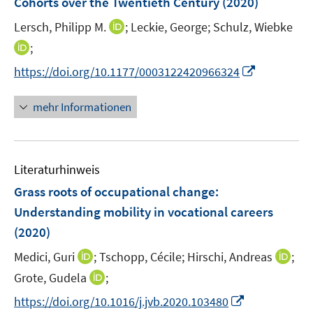
Cohorts over the Twentieth Century
t
(2020)
t
s
e
e
t
I
Lersch, Philipp M.
;
Leckie, George;
Schulz, Wiebke
r
r
e
n
I
;
ö
ö
r
n
n
f
f
I
https://doi.org/10.1177/0003122420966324
ö
e
n
f
f
n
f
u
e
n
n
n
mehr Informationen
f
e
u
e
e
e
n
m
e
n
n
u
e
F
m
e
n
e
F
Literaturhinweis
m
n
e
F
Grass roots of occupational change:
s
n
e
t
Understanding mobility in vocational careers
s
n
e
(2020)
t
s
r
e
t
I
I
Medici, Guri
;
Tschopp, Cécile;
Hirschi, Andreas
;
ö
r
e
n
n
I
Grote, Gudela
;
f
ö
r
n
n
n
f
f
I
https://doi.org/10.1016/j.jvb.2020.103480
ö
e
e
n
n