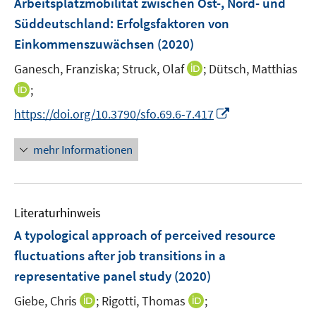
Arbeitsplatzmobilität zwischen Ost-, Nord- und
s
e
­Süddeutschland: Erfolgsfaktoren von
t
n
e
Einkommenszuwächsen
(2020)
s
r
t
I
Ganesch, Franziska;
Struck, Olaf
;
Dütsch, Matthias
ö
e
n
I
;
f
r
n
n
f
I
https://doi.org/10.3790/sfo.69.6-7.417
ö
e
n
n
n
f
u
e
e
n
mehr Informationen
f
e
u
n
e
n
m
e
u
e
F
m
e
n
e
F
Literaturhinweis
m
n
e
F
A typological approach of perceived resource
s
n
e
t
fluctuations after job transitions in a
s
n
e
representative panel study
t
(2020)
s
r
e
t
I
I
Giebe, Chris
;
Rigotti, Thomas
;
ö
r
e