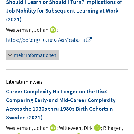
Should I Learn or Should I Turn? Implications of
t
e
e
Job Mobility for Subsequent Learning at Work
n
r
(2021)
s
ö
t
I
Westerman, Johan
;
f
e
n
f
I
https://doi.org/10.1093/esr/jcab018
r
n
n
n
ö
e
e
n
mehr Informationen
f
u
n
e
f
e
u
n
m
e
e
F
Literaturhinweis
m
n
e
F
Career Complexity No Longer on the Rise
:
n
e
Comparing Early-and Mid-Career Complexity
s
n
Across the 1930s thru 1980s Birth Cohortsin
t
s
e
Sweden
(2021)
t
r
e
I
I
Westerman, Johan
;
Witteveen, Dirk
;
Bihagen,
ö
r