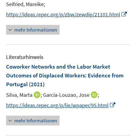
t
Seifried, Mareike;
e
I
https://ideas.repec.org/p/zbw/zewdip/21101.html
r
n
ö
n
mehr Informationen
f
e
f
u
n
e
e
Literaturhinweis
m
n
F
Coworker Networks and the Labor Market
e
Outcomes of Displaced Workers: Evidence from
n
Portugal
(2021)
s
t
I
I
Silva, Marta
;
Garcia-Louzao, Jose
;
e
n
n
I
https://ideas.repec.org/p/lie/wpaper/95.html
r
n
n
n
ö
e
e
n
mehr Informationen
f
u
u
e
f
e
e
u