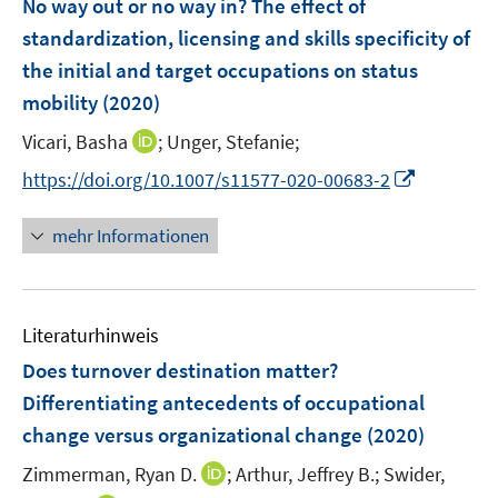
No way out or no way in? The effect of
n
n
e
standardization, licensing and skills specificity of
s
n
the initial and target occupations on status
t
s
e
mobility
(2020)
t
r
e
I
Vicari, Basha
;
Unger, Stefanie;
ö
r
n
f
I
https://doi.org/10.1007/s11577-020-00683-2
ö
n
f
n
f
e
n
n
mehr Informationen
f
u
e
e
n
e
n
u
e
m
e
n
F
Literaturhinweis
m
e
F
Does turnover destination matter?
n
e
Differentiating antecedents of occupational
s
n
change versus organizational change
t
(2020)
s
e
t
I
Zimmerman, Ryan D.
;
Arthur, Jeffrey B.;
Swider,
r
e