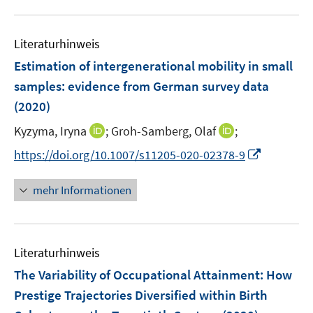
f
e
ö
u
f
m
f
e
n
F
Literaturhinweis
f
m
e
e
n
F
Estimation of intergenerational mobility in small
n
n
e
e
samples
:
evidence from German survey data
s
n
n
(2020)
t
s
e
t
I
I
Kyzyma, Iryna
;
Groh-Samberg, Olaf
;
r
e
n
n
I
https://doi.org/10.1007/s11205-020-02378-9
ö
r
n
n
n
f
ö
e
e
n
f
mehr Informationen
f
u
u
e
n
f
e
e
u
e
n
m
m
e
n
e
F
F
Literaturhinweis
m
n
e
e
F
The Variability of Occupational Attainment: How
n
n
e
Prestige Trajectories Diversified within Birth
s
s
n