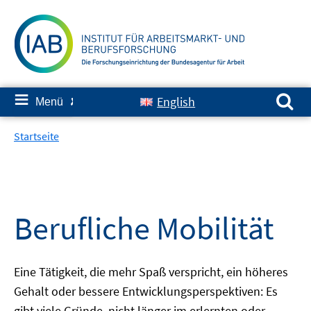
Springe
zum
Inhalt
Suchen nach:
≡
English
Menü
✘
Startseite
Berufliche Mobilität
Eine Tätigkeit, die mehr Spaß verspricht, ein höheres
Gehalt oder bessere Entwicklungsperspektiven: Es
gibt viele Gründe, nicht länger im erlernten oder