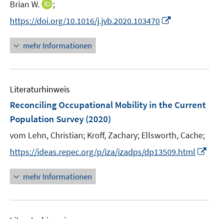
n
I
Brian W.
;
ö
r
n
n
f
I
https://doi.org/10.1016/j.jvb.2020.103470
ö
e
n
f
n
f
u
e
n
n
mehr Informationen
f
e
u
e
e
n
m
e
n
u
e
F
m
e
n
e
F
Literaturhinweis
m
n
e
F
Reconciling Occupational Mobility in the Current
s
n
e
t
Population Survey
(2020)
s
n
e
t
vom Lehn, Christian;
Kroff, Zachary;
Ellsworth, Cache;
s
r
e
t
I
https://ideas.repec.org/p/iza/izadps/dp13509.html
ö
r
e
n
f
ö
r
n
mehr Informationen
f
f
ö
e
n
f
f
u
e
n
f
e
n
e
n