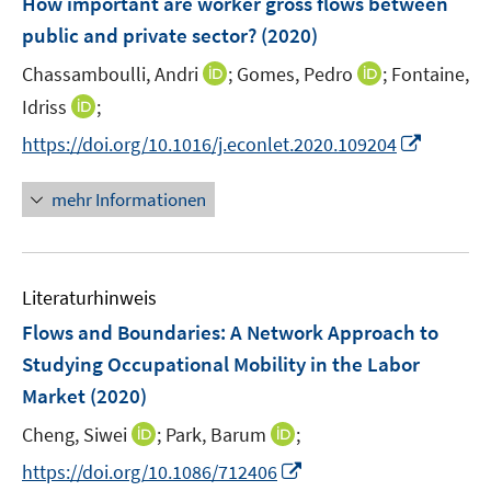
How important are worker gross flows between
s
e
public and private sector?
(2020)
t
n
e
I
I
Chassamboulli, Andri
;
Gomes, Pedro
;
Fontaine,
s
r
n
n
t
I
Idriss
;
ö
n
n
e
n
f
I
https://doi.org/10.1016/j.econlet.2020.109204
e
e
r
n
f
n
u
u
ö
e
n
n
mehr Informationen
e
e
f
u
e
e
m
m
f
e
n
u
F
F
n
m
e
e
e
e
F
Literaturhinweis
m
n
n
n
e
F
Flows and Boundaries: A Network Approach to
s
s
n
e
t
t
Studying Occupational Mobility in the Labor
s
n
e
e
Market
(2020)
t
s
r
r
e
t
I
I
Cheng, Siwei
;
Park, Barum
;
ö
ö
r
e
n
n
f
f
I
https://doi.org/10.1086/712406
ö
r
n
n