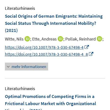
n
m
e
n
n
e
e
F
Literaturhinweis
m
n
n
e
F
Social Origins of German Emigrants: Maintaining
s
n
e
Social Status Through International Mobility?
t
s
n
e
(2021)
t
s
r
e
t
I
I
I
Witte, Nils
;
Ette, Andreas
;
Pollak, Reinhard
;
ö
r
e
n
n
n
I
f
https://doi.org/10.1007/978-3-030-67498-4
ö
r
n
n
n
n
f
I
https://doi.org/10.1007/978-3-030-67498-4_8
f
ö
e
e
e
n
n
n
f
f
u
u
u
e
e
n
n
mehr Informationen
f
e
e
e
u
n
e
e
n
m
m
m
e
u
n
e
F
F
F
m
e
n
e
e
e
F
Literaturhinweis
m
n
n
n
e
F
Optimal Promotions of Competing Firms in a
s
s
s
n
e
Frictional Labour Market with Organizational
t
t
t
s
n
e
e
e