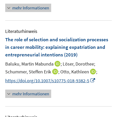
n
r
n
mehr Informationen
ö
e
f
u
f
e
n
Literaturhinweis
m
e
F
The role of selection and socialization processes
n
e
in career mobility
:
explaining expatriation and
n
entrepreneurial intentions
(2019)
s
t
I
Baluku, Martin Mabunda
;
Löser, Dorothee;
e
n
I
I
Schummer, Steffen Erik
;
Otto, Kathleen
;
r
n
n
n
I
https://doi.org/10.1007/s10775-018-9382-5
ö
e
n
n
n
f
u
e
e
n
mehr Informationen
f
e
u
u
e
n
m
e
e
u
e
F
m
m
e
n
e
F
F