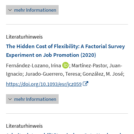
n
f
f
u
n
n
mehr Informationen
f
e
e
e
n
m
u
n
e
F
e
n
e
Literaturhinweis
m
n
F
The Hidden Cost of Flexibility: A Factorial Survey
s
e
Experiment on Job Promotion
(2020)
t
n
e
I
Fernández-Lozano, Irina
;
Martínez-Pastor, Juan-
s
r
n
t
Ignacio;
Jurado-Guerrero, Teresa;
González, M. José;
ö
n
e
I
f
https://doi.org/10.1093/esr/jcz059
e
r
n
f
u
ö
n
n
mehr Informationen
e
f
e
e
m
f
u
n
F
n
e
e
e
Literaturhinweis
m
n
n
F