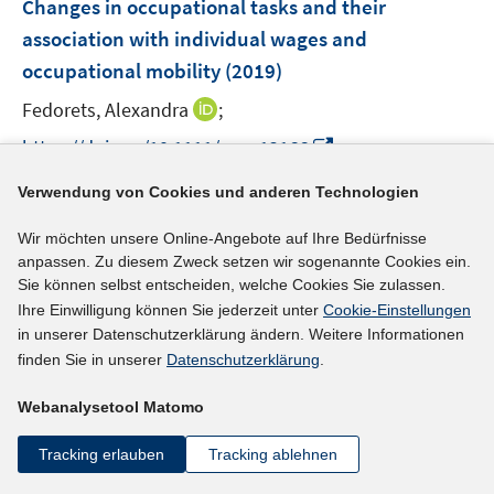
Changes in occupational tasks and their
s
n
e
t
association with individual wages and
s
n
e
occupational mobility
t
(2019)
s
r
e
t
I
Fedorets, Alexandra
;
ö
r
e
n
f
I
https://doi.org/10.1111/geer.12166
ö
r
n
f
n
f
ö
e
n
Verwendung von Cookies und anderen Technologien
n
f
mehr Informationen
f
u
e
e
n
f
e
Wir möchten unsere Online-Angebote auf Ihre Bedürfnisse
n
u
e
n
anpassen. Zu diesem Zweck setzen wir sogenannte Cookies ein.
m
e
n
Sie können selbst entscheiden, welche Cookies Sie zulassen.
e
F
Literaturhinweis
m
Ihre Einwilligung können Sie jederzeit unter
Cookie-Einstellungen
n
e
F
Careers within firms: Occupational mobility over
in unserer Datenschutzerklärung ändern. Weitere Informationen
n
e
finden Sie in unserer
Datenschutzerklärung
.
the lifecycle
(2019)
s
n
t
I
Forsythe, Eliza
;
s
Webanalysetool Matomo
e
n
t
I
https://doi.org/10.1111/labr.12146
r
Tracking erlauben
Tracking ablehnen
n
e
n
ö
e
r