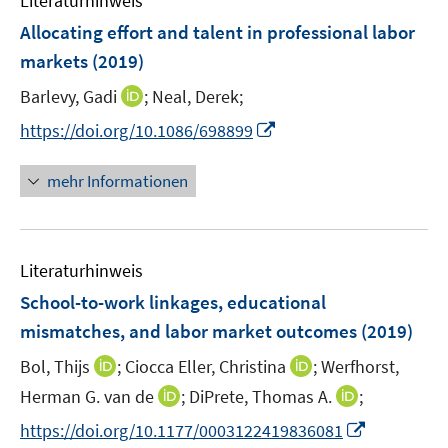
Literaturhinweis
m
n
e
e
F
Allocating effort and talent in professional labor
s
n
n
e
t
markets
(2019)
s
s
n
e
t
t
I
Barlevy, Gadi
;
Neal, Derek;
s
r
e
e
n
t
I
https://doi.org/10.1086/698899
ö
r
r
n
e
n
f
ö
ö
e
r
n
f
mehr Informationen
f
f
u
ö
e
n
f
f
e
f
u
e
n
n
m
f
e
n
e
e
F
n
Literaturhinweis
m
n
n
e
e
F
School-to-work linkages, educational
n
n
e
mismatches, and labor market outcomes
(2019)
s
n
t
I
I
Bol, Thijs
;
Ciocca Eller, Christina
;
Werfhorst,
s
e
n
n
t
I
I
Herman G. van de
;
DiPrete, Thomas A.
;
r
n
n
e
n
n
I
https://doi.org/10.1177/0003122419836081
ö
e
e
r
n
n