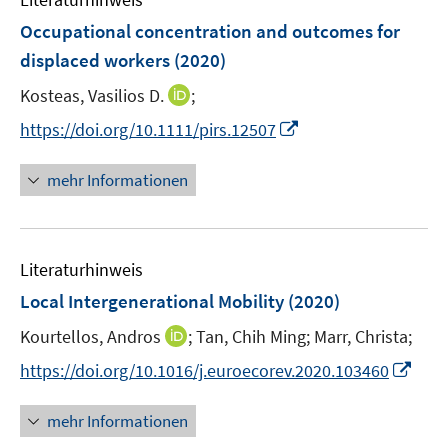
m
n
e
F
Occupational concentration and outcomes for
n
e
displaced workers
(2020)
n
I
Kosteas, Vasilios D.
;
s
n
t
I
https://doi.org/10.1111/pirs.12507
n
e
n
e
r
n
mehr Informationen
u
ö
e
e
f
u
m
f
e
F
n
Literaturhinweis
m
e
e
F
Local Intergenerational Mobility
(2020)
n
n
e
s
I
Kourtellos, Andros
;
Tan, Chih Ming;
Marr, Christa;
n
t
n
s
I
https://doi.org/10.1016/j.euroecorev.2020.103460
e
n
t
n
r
e
e
n
mehr Informationen
ö
u
r
e