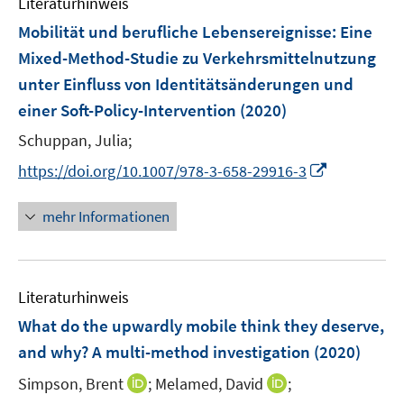
Literaturhinweis
m
e
e
F
Mobilität und berufliche Lebensereignisse
:
Eine
n
n
e
Mixed-Method-Studie zu Verkehrsmittelnutzung
s
s
n
unter Einfluss von Identitätsänderungen und
t
t
s
e
e
einer Soft-Policy-Intervention
(2020)
t
r
r
e
Schuppan, Julia;
ö
ö
r
I
f
f
https://doi.org/10.1007/978-3-658-29916-3
ö
n
f
f
f
n
n
n
mehr Informationen
f
e
e
e
n
u
n
n
e
e
n
Literaturhinweis
m
F
What do the upwardly mobile think they deserve,
e
and why? A multi-method investigation
(2020)
n
I
I
Simpson, Brent
;
Melamed, David
;
s