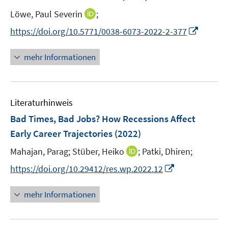
e
t
I
Löwe, Paul Severin
;
r
e
n
I
https://doi.org/10.5771/0038-6073-2022-2-377
ö
r
n
n
f
ö
e
n
f
mehr Informationen
f
u
e
n
f
e
u
e
n
m
e
n
e
F
Literaturhinweis
m
n
e
F
Bad Times, Bad Jobs? How Recessions Affect
n
e
Early Career Trajectories
(2022)
s
n
t
I
Mahajan, Parag;
Stüber, Heiko
;
Patki, Dhiren;
s
e
n
t
I
https://doi.org/10.29412/res.wp.2022.12
r
n
e
n
ö
e
r
n
mehr Informationen
f
u
ö
e
f
e
f
u
n
m
f