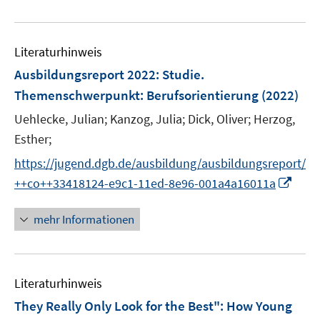
e
e
e
n
f
e
e
n
n
u
e
n
m
m
e
n
e
F
F
Literaturhinweis
m
n
e
e
F
Ausbildungsreport 2022
:
Studie.
n
n
e
Themenschwerpunkt: Berufsorientierung
(2022)
s
s
n
t
t
Uehlecke, Julian;
Kanzog, Julia;
Dick, Oliver;
Herzog,
s
e
e
t
Esther;
r
r
e
https://jugend.dgb.de/ausbildung/ausbildungsreport/
ö
ö
r
I
++co++33418124-e9c1-11ed-8e96-001a4a16011a
f
f
ö
n
f
f
f
n
n
n
mehr Informationen
f
e
e
e
n
u
n
n
e
e
n
Literaturhinweis
m
F
They Really Only Look for the Best": How Young
e