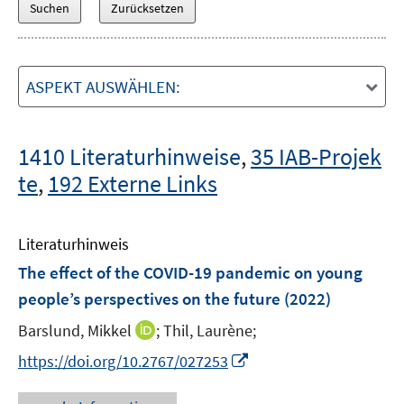
ASPEKT AUSWÄHLEN:
1410 Literaturhinweise
,
35 IAB-Projek
te
,
192 Externe Links
Literaturhinweis
The effect of the COVID-19 pandemic on young
people’s perspectives on the future
(2022)
I
Barslund, Mikkel
;
Thil, Laurène;
n
I
https://doi.org/10.2767/027253
n
n
e
n