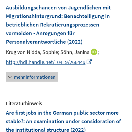
n
F
Ausbildungschancen von Jugendlichen mit
s
e
Migrationshintergrund
:
Benachteiligung in
t
n
e
betrieblichen Rekrutierungsprozessen
s
r
vermeiden - Anregungen für
t
ö
e
Personalverantwortliche
(2022)
f
r
f
I
Krug von Nidda, Sophie;
Söhn, Janina
;
ö
n
n
I
http://hdl.handle.net/10419/266449
f
e
n
n
f
n
e
n
n
mehr Informationen
u
e
e
e
u
n
m
e
F
Literaturhinweis
m
e
F
Are first jobs in the German public sector more
n
e
stable?
:
An examination under consideration of
s
n
the institutional structure
(2022)
t
s