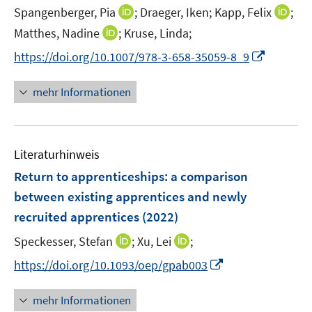
t
I
I
Spangenberger, Pia
;
Draeger, Iken;
Kapp, Felix
;
e
n
n
I
Matthes, Nadine
;
Kruse, Linda;
r
n
n
n
I
https://doi.org/10.1007/978-3-658-35059-8_9
ö
e
e
n
n
f
u
u
e
n
mehr Informationen
f
e
e
u
e
n
m
m
e
u
e
F
F
m
e
n
e
e
F
Literaturhinweis
m
n
n
e
F
Return to apprenticeships: a comparison
s
s
n
e
t
t
between existing apprentices and newly
s
n
e
e
recruited apprentices
t
(2022)
s
r
r
e
t
I
I
Speckesser, Stefan
;
Xu, Lei
;
ö
ö
r
e
n
n
f
f
I
https://doi.org/10.1093/oep/gpab003
ö
r
n
n
f
f
n
f
ö
e
e
n
n
n
f
mehr Informationen
f
u
u