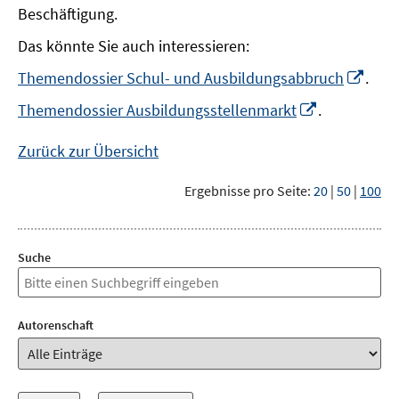
Beschäftigung.
Das könnte Sie auch interessieren:
In
Themendossier Schul- und Ausbildungsabbruch
.
neu
In
Themendossier Ausbildungsstellenmarkt
.
Fens
neuem
öffn
Fenster
Zurück zur Übersicht
öffnen
Ergebnisse pro Seite:
20
|
50
|
100
Suche
Autorenschaft