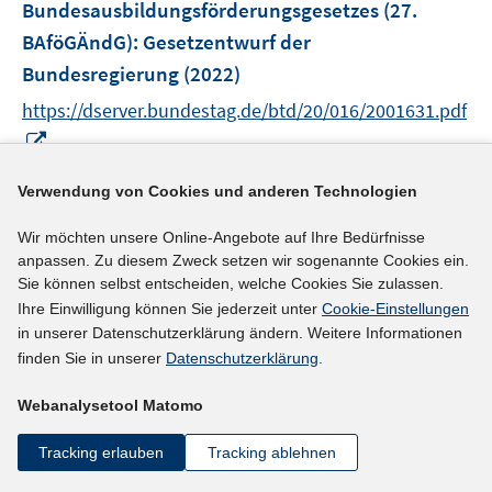
Bundesausbildungsförderungsgesetzes (27.
s
BAföGÄndG)
:
Gesetzentwurf der
t
e
Bundesregierung
(2022)
r
https://dserver.bundestag.de/btd/20/016/2001631.pdf
ö
I
f
n
f
n
Verwendung von Cookies und anderen Technologien
mehr Informationen
n
e
e
Wir möchten unsere Online-Angebote auf Ihre Bedürfnisse
u
n
anpassen. Zu diesem Zweck setzen wir sogenannte Cookies ein.
e
Sie können selbst entscheiden, welche Cookies Sie zulassen.
Literaturhinweis
m
Ihre Einwilligung können Sie jederzeit unter
Cookie-Einstellungen
F
Culture, norms, and the provision of training by
in unserer Datenschutzerklärung ändern. Weitere Informationen
e
employers: Evidence from the Swiss language
finden Sie in unserer
Datenschutzerklärung
.
n
border
(2021)
s
Webanalysetool Matomo
t
I
I
Aepli, Manuel;
Schweri, Jürg
;
Kuhn, Andreas
;
e
Tracking erlauben
Tracking ablehnen
n
n
I
https://doi.org/10.1016/j.labeco.2021.102057
r
n
n