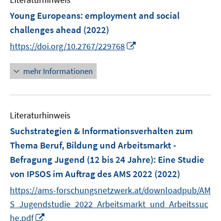
m
F
Young Europeans: employment and social
e
challenges ahead
(2022)
n
I
https://doi.org/10.2767/229768
s
n
t
n
mehr Informationen
e
e
r
u
ö
e
f
Literaturhinweis
m
f
F
Suchstrategien & Informationsverhalten zum
n
e
e
Thema Beruf, Bildung und Arbeitsmarkt -
n
n
Befragung Jugend (12 bis 24 Jahre)
:
Eine Studie
s
von IPSOS im Auftrag des AMS 2022
(2022)
t
e
https://ams-forschungsnetzwerk.at/downloadpub/AM
r
S_Jugendstudie_2022_Arbeitsmarkt_und_Arbeitssuc
ö
I
he.pdf