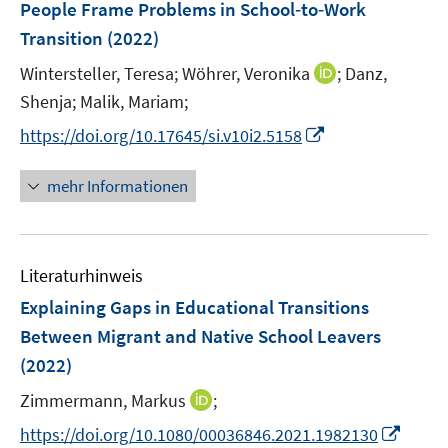
People Frame Problems in School‐to‐Work
n
Transition
(2022)
s
t
I
Wintersteller, Teresa;
Wöhrer, Veronika
;
Danz,
e
n
Shenja;
Malik, Mariam;
r
n
I
https://doi.org/10.17645/si.v10i2.5158
ö
e
n
f
u
n
mehr Informationen
f
e
e
n
m
u
e
F
e
n
e
Literaturhinweis
m
n
F
Explaining Gaps in Educational Transitions
s
e
Between Migrant and Native School Leavers
t
n
e
(2022)
s
r
t
I
Zimmermann, Markus
;
ö
e
n
I
f
https://doi.org/10.1080/00036846.2021.1982130
r
n