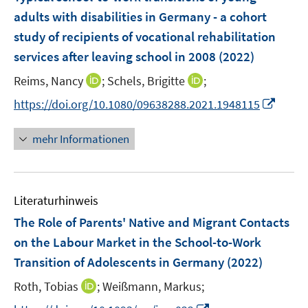
s
e
r
e
adults with disabilities in Germany - a cohort
t
n
ö
r
study of recipients of vocational rehabilitation
e
s
f
ö
r
services after leaving school in 2008
(2022)
t
f
f
ö
e
n
f
I
I
Reims, Nancy
;
Schels, Brigitte
;
f
r
e
n
n
n
f
I
https://doi.org/10.1080/09638288.2021.1948115
ö
n
e
n
n
n
n
f
n
e
e
e
n
mehr Informationen
f
u
u
n
e
n
e
e
u
e
m
m
e
n
F
F
Literaturhinweis
m
e
e
F
The Role of Parents' Native and Migrant Contacts
n
n
e
on the Labour Market in the School-to-Work
s
s
n
Transition of Adolescents in Germany
t
t
(2022)
s
e
e
t
I
Roth, Tobias
;
Weißmann, Markus;
r
r
e
n
I