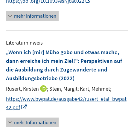
https://doi.org/10.1093/esr/jcac022
ö
ö
r
n
n
f
f
ö
e
n
f
f
mehr Informationen
f
u
e
n
n
f
e
u
e
e
n
m
e
n
n
e
F
Literaturhinweis
m
n
e
F
„Wenn ich [mir] Mühe gebe und etwas mache,
n
e
dann erreiche ich mein Ziel!"
:
Perspektiven auf
s
n
die Ausbildung durch Zugewanderte und
t
s
e
Ausbildungsbetriebe
(2022)
t
r
e
I
Rusert, Kirsten
;
Stein, Margit;
Kart, Mehmet;
ö
r
n
f
https://www.bwpat.de/ausgabe42/rusert_etal_bwpat
ö
n
f
I
42.pdf
f
e
n
n
f
u
e
n
n
mehr Informationen
e
n
e
e
m