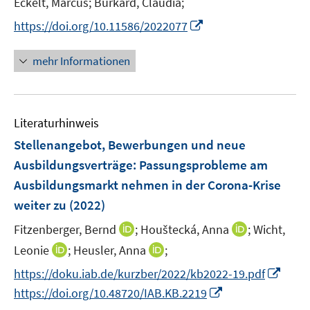
Eckelt, Marcus;
Burkard, Claudia;
f
f
r
f
f
I
https://doi.org/10.11586/2022077
ö
n
n
n
f
e
e
n
mehr Informationen
f
n
n
e
n
u
e
e
n
Literaturhinweis
m
F
Stellenangebot, Bewerbungen und neue
e
Ausbildungsverträge: Passungsprobleme am
n
Ausbildungsmarkt nehmen in der Corona-Krise
s
weiter zu
(2022)
t
e
I
I
Fitzenberger, Bernd
;
Houštecká, Anna
;
Wicht,
r
n
n
I
I
Leonie
;
Heusler, Anna
;
ö
n
n
n
n
I
f
https://doku.iab.de/kurzber/2022/kb2022-19.pdf
e
e
n
n
n
f
I
https://doi.org/10.48720/IAB.KB.2219
u
u
e
e
n
n
n