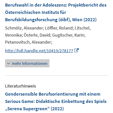
F
Berufswahl in der Adoleszenz
:
Projektbericht des
e
Österreichischen Instituts für
n
Berufsbildungsforschung (öibf), Wien
(2022)
s
t
Schmölz, Alexander;
Löffler, Roland;
Litschel,
e
Veronika;
Österle, David;
Gugitscher, Karin;
r
Petanovitsch, Alexander;
ö
I
http://hdl.handle.net/10419/278177
f
n
f
n
mehr Informationen
n
e
e
u
n
e
Literaturhinweis
m
F
Gendersensible Berufsorientierung mit einem
e
Serious Game: Didaktische Einbettung des Spiels
n
„Serena Supergreen“
(2022)
s