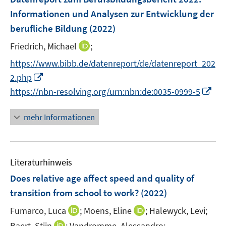
n
n
e
Informationen und Analysen zur Entwicklung der
s
s
n
berufliche Bildung
t
(2022)
t
s
e
e
t
I
Friedrich, Michael
;
r
r
e
n
https://www.bibb.de/datenreport/de/datenreport_202
ö
ö
r
n
I
f
f
2.php
ö
e
n
f
f
I
https://nbn-resolving.org/urn:nbn:de:0035-0999-5
f
u
n
n
n
n
f
e
e
e
e
n
n
mehr Informationen
m
u
n
n
e
e
F
e
u
n
e
m
e
n
F
Literaturhinweis
m
s
e
F
Does relative age affect speed and quality of
t
n
e
e
transition from school to work?
(2022)
s
n
r
t
I
I
Fumarco, Luca
;
Moens, Eline
;
Halewyck, Levi;
s
ö
e
n
n
t
I
Baert, Stijn
;
Vandromme, Alessandro;