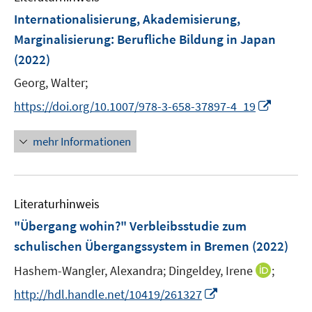
n
e
e
F
Internationalisierung, Akademisierung,
n
n
e
Marginalisierung: Berufliche Bildung in Japan
s
n
(2022)
t
s
e
t
Georg, Walter;
r
e
I
https://doi.org/10.1007/978-3-658-37897-4_19
ö
r
n
f
ö
n
mehr Informationen
f
f
e
n
f
u
e
n
e
n
e
Literaturhinweis
m
n
F
"Übergang wohin?" Verbleibsstudie zum
e
schulischen Übergangssystem in Bremen
(2022)
n
I
Hashem-Wangler, Alexandra;
Dingeldey, Irene
;
s
n
t
I
http://hdl.handle.net/10419/261327
n
e
n