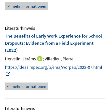
e
r
n
mehr Informationen
u
ö
e
e
f
u
m
f
e
F
n
Literaturhinweis
m
e
e
F
The Benefits of Early Work Experience for School
n
n
e
Dropouts: Evidence from a Field Experiment
s
n
(2022)
t
s
e
t
I
Hervelin, Jérémy
;
Villedieu, Pierre;
r
e
n
https://ideas.repec.org/p/ema/worpap/2022-07.html
ö
r
n
I
f
ö
e
n
f
f
u
n
n
mehr Informationen
f
e
e
e
n
m
u
n
e
F
e
n
e
Literaturhinweis
m