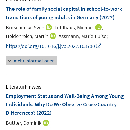
t
s
F
e
The role of family social capital in school-to-work
t
e
r
transitions of young adults in Germany
(2022)
e
n
ö
r
I
I
Broschinski, Sven
;
Feldhaus, Michael
;
s
f
ö
n
n
t
f
I
Heidenreich, Martin
;
Assmann, Marie-Luise;
f
n
n
e
n
n
I
f
https://doi.org/10.1016/j.jvb.2022.103790
e
e
r
e
n
n
n
u
u
ö
n
e
n
e
mehr Informationen
e
e
f
u
e
n
m
m
f
e
u
F
F
n
m
e
e
e
e
F
Literaturhinweis
m
n
n
n
e
F
Employment Status and Well-Being Among Young
s
s
n
e
t
t
Individuals. Why Do We Observe Cross-Country
s
n
e
e
Differences?
(2022)
t
s
r
r
e
t
I
Buttler, Dominik
;
ö
ö
r
e
n