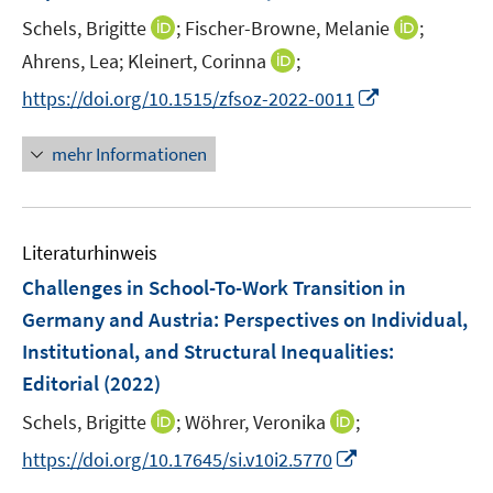
t
I
I
Schels, Brigitte
;
Fischer-Browne, Melanie
;
e
n
n
I
Ahrens, Lea;
Kleinert, Corinna
;
r
n
n
n
I
https://doi.org/10.1515/zfsoz-2022-0011
ö
e
e
n
n
f
u
u
e
n
f
mehr Informationen
e
e
u
e
n
m
m
e
u
e
F
F
m
e
n
e
e
F
Literaturhinweis
m
n
n
e
F
Challenges in School-To-Work Transition in
s
s
n
e
t
t
Germany and Austria: Perspectives on Individual,
s
n
e
e
Institutional, and Structural Inequalities
t
:
s
r
r
e
Editorial
(2022)
t
ö
ö
r
e
I
I
Schels, Brigitte
;
Wöhrer, Veronika
;
f
f
ö
r
n
n
f
f
f
I
https://doi.org/10.17645/si.v10i2.5770
ö
n
n
n
n
f
n
f