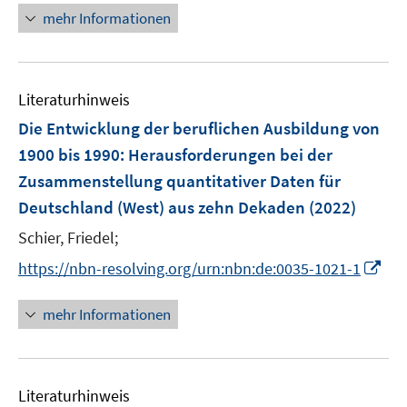
e
e
e
e
n
n
mehr Informationen
f
u
u
n
n
e
e
n
e
e
n
u
e
m
m
e
n
F
F
Literaturhinweis
m
e
e
F
Die Entwicklung der beruflichen Ausbildung von
n
n
e
1900 bis 1990
:
Herausforderungen bei der
s
s
n
Zusammenstellung quantitativer Daten für
t
t
s
e
e
Deutschland (West) aus zehn Dekaden
(2022)
t
r
r
e
Schier, Friedel;
ö
ö
r
I
f
f
https://nbn-resolving.org/urn:nbn:de:0035-1021-1
ö
n
f
f
f
n
n
n
mehr Informationen
f
e
e
e
n
u
n
n
e
e
n
Literaturhinweis
m