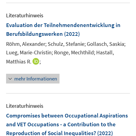
u
n
F
e
e
Literaturhinweis
m
n
F
Evaluation der Teilnehmendenentwicklung in
s
e
Berufsbildungswerken
(2022)
t
n
e
Röhm, Alexander;
Schulz, Stefanie;
Gollasch, Saskia;
s
r
t
Lueg, Marie-Christin;
Ronge, Mechthild;
Hastall,
ö
e
I
Matthias R.
;
f
r
n
f
ö
n
n
mehr Informationen
f
e
e
f
u
n
n
e
e
m
Literaturhinweis
n
F
Compromises between Occupational Aspirations
e
and VET Occupations - a Contribution to the
n
Reproduction of Social Inequalities?
(2022)
s