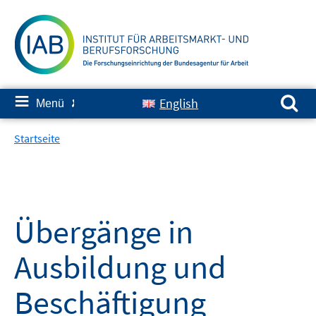
Springe
zum
Inhalt
Suchen nach:
≡
English
Menü
✘
Startseite
Übergänge in
Ausbildung und
Beschäftigung