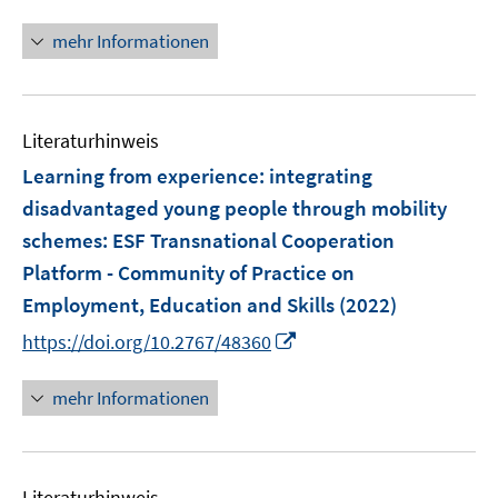
n
f
ö
e
n
n
mehr Informationen
f
u
e
e
f
e
u
n
n
m
e
e
F
Literaturhinweis
m
n
e
F
Learning from experience: integrating
n
e
disadvantaged young people through mobility
s
n
schemes
:
ESF Transnational Cooperation
t
s
e
Platform - Community of Practice on
t
r
e
Employment, Education and Skills
(2022)
ö
r
I
https://doi.org/10.2767/48360
f
ö
n
f
f
n
mehr Informationen
n
f
e
e
n
u
n
e
e
n
Literaturhinweis