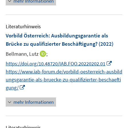
mehr Informationen
u
e
e
u
m
e
F
Literaturhinweis
m
e
F
Vorbild Österreich: Ausbildungsgarantie als
n
e
Brücke zu qualifizierter Beschäftigung?
(2022)
s
n
t
I
Bellmann, Lutz
;
s
e
n
t
I
https://doi.org/10.48720/IAB.FOO.20220202.01
r
n
e
n
https://www.iab-forum.de/vorbild-oesterreich-ausbild
ö
e
r
n
f
ungsgarantie-als-bruecke-zu-qualifizierter-beschaefti
u
ö
e
f
I
gung/
e
f
u
n
n
m
f
e
e
n
F
mehr Informationen
n
m
n
e
e
e
F
u
n
n
e
e
s
n
Literaturhinweis
m