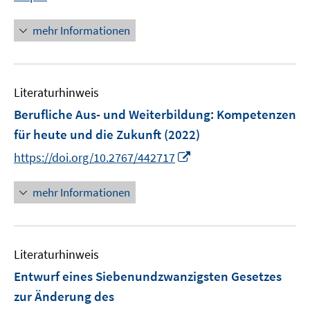
f
n
f
n
mehr Informationen
n
e
e
u
n
e
Literaturhinweis
m
F
Berufliche Aus- und Weiterbildung
:
Kompetenzen
e
für heute und die Zukunft
(2022)
n
I
https://doi.org/10.2767/442717
s
n
t
n
mehr Informationen
e
e
r
u
ö
e
f
Literaturhinweis
m
f
F
Entwurf eines Siebenundzwanzigsten Gesetzes
n
e
e
zur Änderung des
n
n