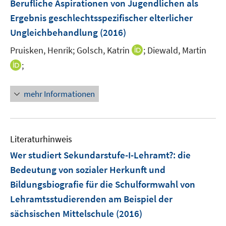
Berufliche Aspirationen von Jugendlichen als
n
Ergebnis geschlechtsspezifischer elterlicher
Ungleichbehandlung
(2016)
I
Pruisken, Henrik;
Golsch, Katrin
;
Diewald, Martin
n
I
;
n
n
e
n
mehr Informationen
u
e
e
u
m
e
F
m
Literaturhinweis
e
F
Wer studiert Sekundarstufe-I-Lehramt?
:
die
n
e
Bedeutung von sozialer Herkunft und
s
n
t
Bildungsbiografie für die Schulformwahl von
s
e
t
Lehramtsstudierenden am Beispiel der
r
e
sächsischen Mittelschule
(2016)
ö
r