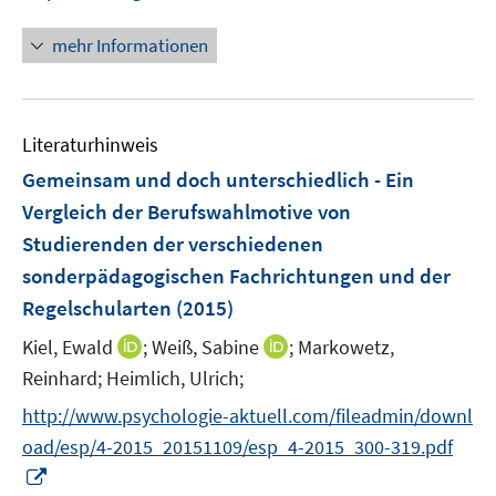
n
n
e
n
mehr Informationen
u
e
e
u
m
e
F
Literaturhinweis
m
e
F
Gemeinsam und doch unterschiedlich - Ein
n
e
Vergleich der Berufswahlmotive von
s
n
Studierenden der verschiedenen
t
s
e
sonderpädagogischen Fachrichtungen und der
t
r
e
Regelschularten
(2015)
ö
r
I
I
Kiel, Ewald
;
Weiß, Sabine
;
Markowetz,
f
ö
n
n
f
Reinhard;
Heimlich, Ulrich;
f
n
n
n
f
http://www.psychologie-aktuell.com/fileadmin/downl
e
e
e
n
oad/esp/4-2015_20151109/esp_4-2015_300-319.pdf
u
u
n
e
I
e
e
n