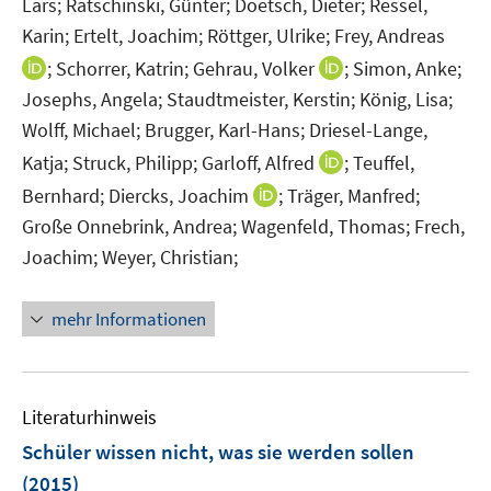
Lars;
Ratschinski, Günter;
Doetsch, Dieter;
Ressel,
ö
n
n
Karin;
Ertelt, Joachim;
Röttger, Ulrike;
Frey, Andreas
f
e
e
I
I
;
Schorrer, Katrin;
Gehrau, Volker
;
Simon, Anke;
f
u
u
n
n
n
Josephs, Angela;
Staudtmeister, Kerstin;
König, Lisa;
e
e
n
n
e
Wolff, Michael;
Brugger, Karl-Hans;
Driesel-Lange,
m
m
e
e
n
F
F
I
Katja;
Struck, Philipp;
Garloff, Alfred
;
Teuffel,
u
u
e
e
n
I
Bernhard;
Diercks, Joachim
;
Träger, Manfred;
e
e
n
n
n
n
m
m
Große Onnebrink, Andrea;
Wagenfeld, Thomas;
Frech,
s
s
e
n
F
F
Joachim;
Weyer, Christian;
t
t
u
e
e
e
e
e
e
u
n
n
r
r
mehr Informationen
m
e
s
s
ö
ö
F
m
t
t
f
f
e
F
e
e
f
f
n
e
r
r
Literaturhinweis
n
n
s
n
ö
ö
e
e
Schüler wissen nicht, was sie werden sollen
t
s
f
f
n
n
e
(2015)
t
f
f