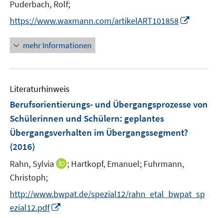
Puderbach, Rolf;
f
ö
f
I
f
https://www.waxmann.com/artikelART101858
n
n
f
e
n
n
mehr Informationen
n
e
e
u
n
e
Literaturhinweis
m
F
Berufsorientierungs- und Übergangsprozesse von
e
Schülerinnen und Schülern
:
geplantes
n
Übergangsverhalten im Übergangssegment?
s
(2016)
t
e
I
Rahn, Sylvia
;
Hartkopf, Emanuel;
Fuhrmann,
r
n
Christoph;
ö
n
http://www.bwpat.de/spezial12/rahn_etal_bwpat_sp
f
e
I
f
ezial12.pdf
u
n
n