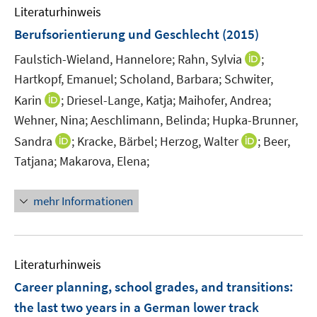
e
Literaturhinweis
m
n
F
Berufsorientierung und Geschlecht
(2015)
e
I
Faulstich-Wieland, Hannelore;
Rahn, Sylvia
;
n
n
Hartkopf, Emanuel;
Scholand, Barbara;
Schwiter,
s
n
t
I
Karin
;
Driesel-Lange, Katja;
Maihofer, Andrea;
e
e
n
Wehner, Nina;
Aeschlimann, Belinda;
Hupka-Brunner,
u
r
n
I
I
Sandra
;
Kracke, Bärbel;
Herzog, Walter
;
Beer,
e
ö
e
n
n
m
Tatjana;
Makarova, Elena;
f
u
n
n
F
f
e
e
e
e
n
mehr Informationen
m
u
u
n
e
F
e
e
s
n
e
m
m
t
n
F
F
e
Literaturhinweis
s
e
e
r
Career planning, school grades, and transitions
t
:
n
n
ö
e
the last two years in a German lower track
s
s
f