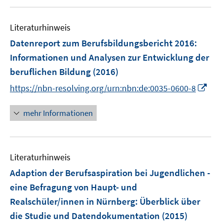
e
n
n
m
e
F
Literaturhinweis
n
e
Datenreport zum Berufsbildungsbericht 2016
:
n
Informationen und Analysen zur Entwicklung der
s
beruflichen Bildung
(2016)
t
e
I
https://nbn-resolving.org/urn:nbn:de:0035-0600-8
r
n
ö
n
mehr Informationen
f
e
f
u
n
e
e
Literaturhinweis
m
n
F
Adaption der Berufsaspiration bei Jugendlichen -
e
eine Befragung von Haupt- und
n
Realschüler/innen in Nürnberg
:
Überblick über
s
die Studie und Datendokumentation
(2015)
t