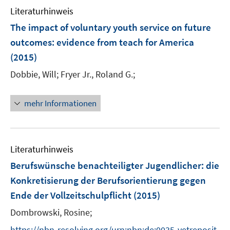
Literaturhinweis
The impact of voluntary youth service on future
outcomes
:
evidence from teach for America
(2015)
Dobbie, Will;
Fryer Jr., Roland G.;
mehr Informationen
Literaturhinweis
Berufswünsche benachteiligter Jugendlicher
:
die
Konkretisierung der Berufsorientierung gegen
Ende der Vollzeitschulpflicht
(2015)
Dombrowski, Rosine;
https://nbn-resolving.org/urn:nbn:de:0035-vetreposit