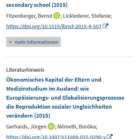
r
secondary school
t
(2015)
t
f
ö
e
e
n
I
Fitzenberger, Bernd
;
Licklederer, Stefanie;
f
r
r
e
n
f
I
https://doi.org/10.1515/jbnst-2015-4-507
ö
ö
n
n
n
n
f
f
e
e
n
f
f
mehr Informationen
u
n
e
n
n
e
u
e
e
m
e
n
n
F
Literaturhinweis
m
e
F
Ökonomisches Kapital der Eltern und
n
e
Medizinstudium im Ausland
:
wie
s
n
Europäisierungs- und Globalisierungsprozesse
t
s
e
die Reproduktion sozialer Ungleichheiten
t
r
e
verändern
(2015)
ö
r
I
Gerhards, Jürgen
;
Németh, Boróka;
f
ö
n
f
I
https://doi.org/10.1007/s11609-015-0290-y
f