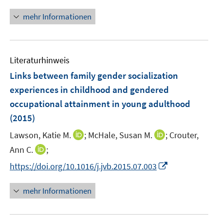
n
m
m
n
F
F
mehr Informationen
e
e
e
u
n
n
e
s
s
Literaturhinweis
m
t
t
F
e
e
Links between family gender socialization
e
r
r
experiences in childhood and gendered
n
ö
ö
occupational attainment in young adulthood
s
f
f
(2015)
t
f
f
e
n
n
I
I
Lawson, Katie M.
;
McHale, Susan M.
;
Crouter,
r
e
e
n
n
I
Ann C.
;
ö
n
n
n
n
n
I
f
https://doi.org/10.1016/j.jvb.2015.07.003
e
e
n
n
f
u
u
e
n
n
mehr Informationen
e
e
u
e
e
m
m
e
u
n
F
F