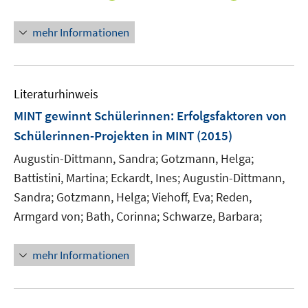
ö
e
e
e
e
n
n
n
f
u
u
n
n
n
e
n
mehr Informationen
f
e
e
e
n
e
n
m
m
u
u
e
F
F
e
e
n
e
e
m
m
Literaturhinweis
n
n
F
F
MINT gewinnt Schülerinnen
:
Erfolgsfaktoren von
s
s
e
e
t
t
Schülerinnen-Projekten in MINT
(2015)
n
n
e
e
s
s
Augustin-Dittmann, Sandra;
Gotzmann, Helga;
r
r
t
t
Battistini, Martina;
Eckardt, Ines;
Augustin-Dittmann,
ö
ö
e
e
Sandra;
Gotzmann, Helga;
Viehoff, Eva;
Reden,
f
f
r
r
Armgard von;
Bath, Corinna;
Schwarze, Barbara;
f
f
ö
ö
n
n
f
f
e
e
mehr Informationen
f
f
n
n
n
n
e
e
n
n