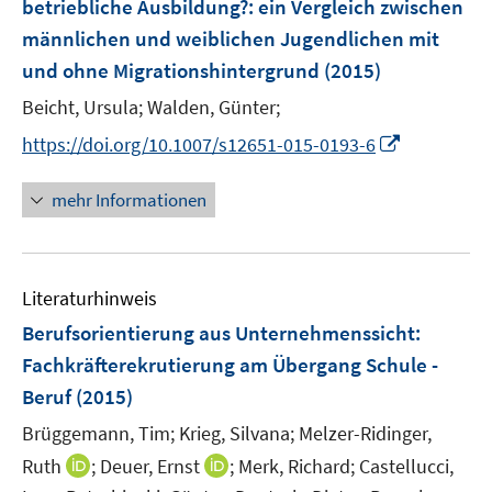
betriebliche Ausbildung?
:
ein Vergleich zwischen
s
männlichen und weiblichen Jugendlichen mit
t
e
und ohne Migrationshintergrund
(2015)
r
Beicht, Ursula;
Walden, Günter;
ö
I
https://doi.org/10.1007/s12651-015-0193-6
f
n
f
n
n
mehr Informationen
e
e
u
n
e
Literaturhinweis
m
F
Berufsorientierung aus Unternehmenssicht
:
e
Fachkräfterekrutierung am Übergang Schule -
n
Beruf
(2015)
s
t
Brüggemann, Tim;
Krieg, Silvana;
Melzer-Ridinger,
e
I
I
Ruth
;
Deuer, Ernst
;
Merk, Richard;
Castellucci,
r
n
n