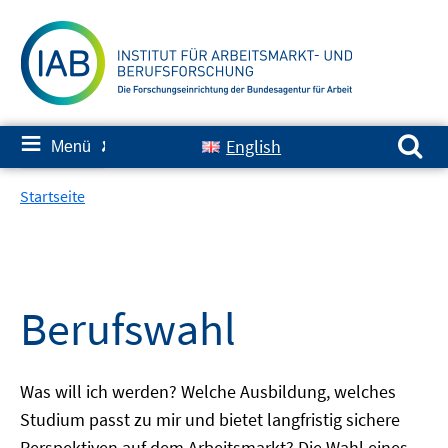
Springe
zum
Inhalt
Suchen nach:
≡
English
Menü
✘
Startseite
Berufswahl
Was will ich werden? Welche Ausbildung, welches
Studium passt zu mir und bietet langfristig sichere
Perspektiven auf dem Arbeitsmarkt? Die Wahl eines