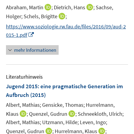
e
I
I
Abraham, Martin
;
Dietrich, Hans
;
Sachse,
r
n
n
I
Holger;
Schels, Brigitte
;
ö
n
n
n
f
https://www.soziologie.rw.fau.de/files/2016/09/aud-2
e
e
n
f
I
015-1.pdf
u
u
e
n
n
e
e
u
e
n
mehr Informationen
m
m
e
n
e
F
F
m
u
e
e
F
e
n
n
e
Literaturhinweis
m
s
s
n
F
Jugend 2015
:
eine pragmatische Generation im
t
t
s
e
e
e
Aufbruch
(2015)
t
n
r
r
e
Albert, Mathias;
Gensicke, Thomas;
Hurrelmann,
s
ö
ö
r
t
I
I
Klaus
;
Quenzel, Gudrun
;
Schneekloth, Ulrich;
f
f
ö
e
n
n
f
f
Albert, Mathias;
Utzmann, Hilde;
Leven, Ingo;
f
r
n
n
n
n
I
f
I
Quenzel, Gudrun
;
Hurrelmann, Klaus
;