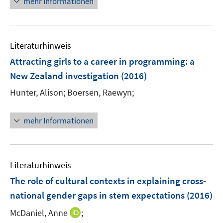
mehr Informationen
e
n
u
e
Literaturhinweis
m
F
Attracting girls to a career in programming
:
a
e
New Zealand investigation
(2016)
n
Hunter, Alison;
Boersen, Raewyn;
s
t
e
mehr Informationen
r
ö
f
Literaturhinweis
f
n
The role of cultural contexts in explaining cross-
e
national gender gaps in stem expectations
(2016)
n
I
McDaniel, Anne
;