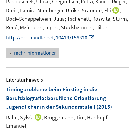
Papouschek, Ulrike;
Gregoritsch, Petra;
Kaucic-Rieger,
f
e
e
n
n
I
Doris;
Famira-Mühlberger, Ulrike;
Scambor, Elli
;
n
n
e
e
n
Bock-Schappelwein, Julia;
Tschenett, Roswita;
Sturm,
u
n
n
René;
Mairhuber, Ingrid;
Stockhammer, Hilde;
e
e
m
I
http://hdl.handle.net/10419/156320
u
F
n
e
e
n
mehr Informationen
m
n
e
F
s
u
e
t
e
n
e
Literaturhinweis
m
s
r
F
Timingprobleme beim Einstieg in die
t
ö
e
e
Berufsbiografie
:
berufliche Orientierung
f
n
r
Jugendlicher in der Sekundarstufe I
(2015)
f
s
ö
n
t
I
Rahn, Sylvia
;
Brüggemann, Tim;
Hartkopf,
f
e
e
n
Emanuel;
f
n
r
n
n