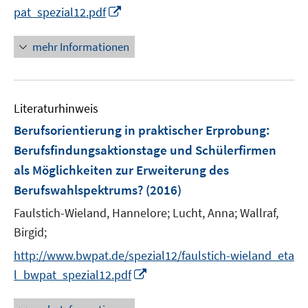
I
pat_spezial12.pdf
n
n
mehr Informationen
e
u
e
Literaturhinweis
m
F
Berufsorientierung in praktischer Erprobung
:
e
Berufsfindungsaktionstage und Schülerfirmen
n
als Möglichkeiten zur Erweiterung des
s
Berufswahlspektrums?
(2016)
t
e
Faulstich-Wieland, Hannelore;
Lucht, Anna;
Wallraf,
r
Birgid;
ö
http://www.bwpat.de/spezial12/faulstich-wieland_eta
f
I
f
l_bwpat_spezial12.pdf
n
n
n
e