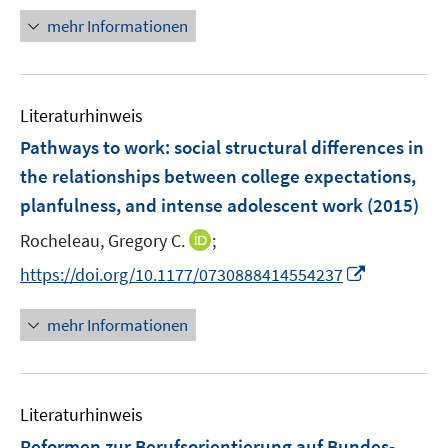
ö
e
e
mehr Informationen
f
u
n
f
e
n
m
e
F
Literaturhinweis
n
e
Pathways to work: social structural differences in
n
the relationships between college expectations,
s
planfulness, and intense adolescent work
t
(2015)
e
I
Rocheleau, Gregory C.
;
r
n
I
https://doi.org/10.1177/0730888414554237
ö
n
n
f
e
n
f
mehr Informationen
u
e
n
e
u
e
m
e
n
F
Literaturhinweis
m
e
F
Reformen zur Berufsorientierung auf Bundes-