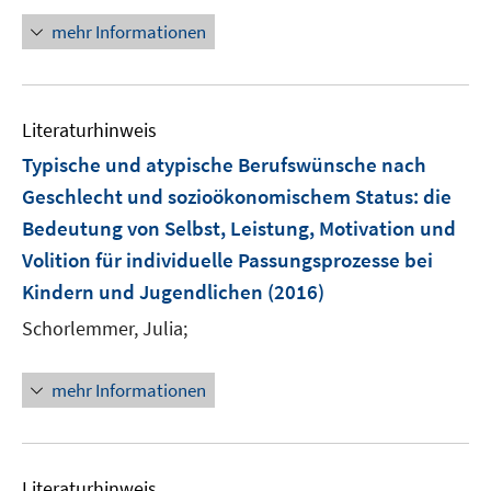
e
n
e
mehr Informationen
m
e
n
F
u
e
e
n
Literaturhinweis
m
s
F
Typische und atypische Berufswünsche nach
t
e
e
Geschlecht und sozioökonomischem Status
:
die
n
r
Bedeutung von Selbst, Leistung, Motivation und
s
ö
Volition für individuelle Passungsprozesse bei
t
f
e
Kindern und Jugendlichen
(2016)
f
r
n
Schorlemmer, Julia;
ö
e
f
n
mehr Informationen
f
n
e
n
Literaturhinweis