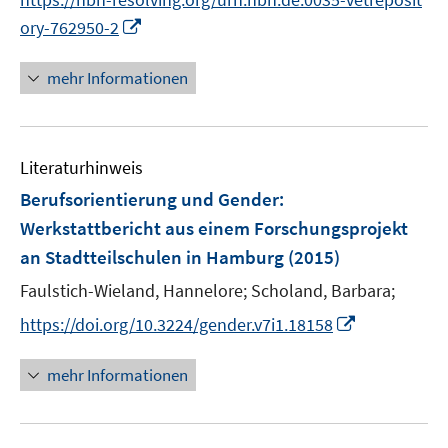
I
ory-762950-2
n
n
mehr Informationen
e
u
e
Literaturhinweis
m
F
Berufsorientierung und Gender
:
e
Werkstattbericht aus einem Forschungsprojekt
n
an Stadtteilschulen in Hamburg
(2015)
s
t
Faulstich-Wieland, Hannelore;
Scholand, Barbara;
e
I
https://doi.org/10.3224/gender.v7i1.18158
r
n
ö
n
mehr Informationen
f
e
f
u
n
e