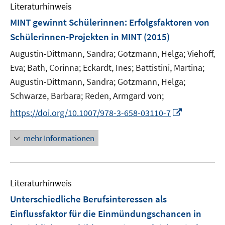
Literaturhinweis
MINT gewinnt Schülerinnen
:
Erfolgsfaktoren von
Schülerinnen-Projekten in MINT
(2015)
Augustin-Dittmann, Sandra;
Gotzmann, Helga;
Viehoff,
Eva;
Bath, Corinna;
Eckardt, Ines;
Battistini, Martina;
Augustin-Dittmann, Sandra;
Gotzmann, Helga;
Schwarze, Barbara;
Reden, Armgard von;
I
https://doi.org/10.1007/978-3-658-03110-7
n
n
mehr Informationen
e
u
e
Literaturhinweis
m
F
Unterschiedliche Berufsinteressen als
e
Einflussfaktor für die Einmündungschancen in
n