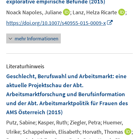
explorative empirische Befunde
t
(2015)
s
r
r
e
t
I
I
Noack Napoles, Juliane
;
Lanz, Helza Ricarte
;
ö
ö
r
e
n
n
f
f
I
https://doi.org/10.1007/s40955-015-0009-x
ö
r
n
n
f
f
n
f
ö
e
e
n
n
n
f
mehr Informationen
f
u
u
e
e
e
n
f
e
e
n
n
u
e
n
m
m
e
n
e
F
F
Literaturhinweis
m
n
e
e
F
Geschlecht, Berufswahl und Arbeitsmarkt
:
eine
n
n
e
aktuelle Projektschau der Abt.
s
s
n
Arbeitsmarktforschung und Berufsinformation
t
t
s
e
e
und der Abt. Arbeitsmarktpolitik für Frauen des
t
r
r
e
AMS Österreich
(2015)
ö
ö
r
Putz, Sabine;
Kasper, Ruth;
Ziegler, Petra;
Huemer,
f
f
ö
f
f
I
Ulrike;
Schappelwein, Elisabeth;
Horvath, Thomas
;
f
n
n
n