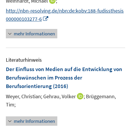
I
Weinhardt, Michael
;
ö
ö
r
n
f
f
http://nbn-resolving.de/nbn:de:kobv:188-fudissthesis
ö
n
f
f
I
000000103277-6
f
e
n
n
n
f
u
e
e
n
n
mehr Informationen
e
n
n
e
e
m
u
n
F
e
e
Literaturhinweis
m
n
F
Der Einfluss von Medien auf die Entwicklung von
s
e
Berufswünschen im Prozess der
t
n
e
Berufsorientierung
(2016)
s
r
t
I
Weyer, Christian;
Gehrau, Volker
;
Brüggemann,
ö
e
n
Tim;
f
r
n
f
ö
e
n
mehr Informationen
f
u
e
f