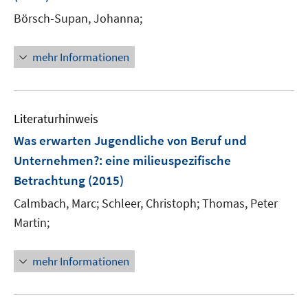
r
e
n
n
Börsch-Supan, Johanna;
ö
r
e
e
f
ö
n
n
mehr Informationen
f
f
n
f
e
n
n
e
Literaturhinweis
n
Was erwarten Jugendliche von Beruf und
Unternehmen?
:
eine milieuspezifische
Betrachtung
(2015)
Calmbach, Marc;
Schleer, Christoph;
Thomas, Peter
Martin;
mehr Informationen