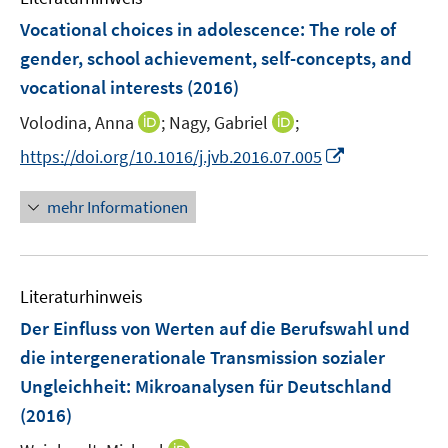
Vocational choices in adolescence: The role of
gender, school achievement, self-concepts, and
vocational interests
(2016)
I
I
Volodina, Anna
;
Nagy, Gabriel
;
n
n
I
https://doi.org/10.1016/j.jvb.2016.07.005
n
n
n
e
e
n
mehr Informationen
u
u
e
e
e
u
m
m
e
F
F
Literaturhinweis
m
e
e
F
Der Einfluss von Werten auf die Berufswahl und
n
n
e
die intergenerationale Transmission sozialer
s
s
n
Ungleichheit
:
Mikroanalysen für Deutschland
t
t
s
e
e
(2016)
t
r
r
e