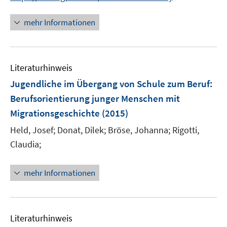
n
n
n
f
e
e
n
n
mehr Informationen
u
n
e
e
e
u
n
m
e
F
Literaturhinweis
m
e
F
Jugendliche im Übergang von Schule zum Beruf
:
n
e
Berufsorientierung junger Menschen mit
s
n
Migrationsgeschichte
t
(2015)
s
e
t
Held, Josef;
Donat, Dilek;
Bröse, Johanna;
Rigotti,
r
e
Claudia;
ö
r
f
ö
mehr Informationen
f
f
n
f
e
n
n
e
Literaturhinweis
n