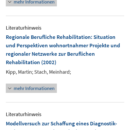
mehr Informationen
f
n
e
n
Literaturhinweis
Regionale Berufliche Rehabilitation
:
Situation
und Perspektiven wohnortnahmer Projekte und
regionaler Netzwerke zur Beruflichen
Rehabilitation
(2002)
Kipp, Martin;
Stach, Meinhard;
mehr Informationen
Literaturhinweis
Modellversuch zur Schaffung eines Diagnostik-