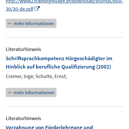
http://www2.trainingvillage.gr/download/journal/bull-
e
I
30/30-de.pdf
r
n
ö
n
mehr Informationen
f
e
f
u
n
e
e
Literaturhinweis
m
n
F
Schriftsprachkompetenz Hörgeschädigter im
e
Hinblick auf berufliche Qualifizierung
(2002)
n
Cremer, Inge;
Schulte, Ernst;
s
t
e
mehr Informationen
r
ö
f
Literaturhinweis
f
n
Verzahnung von Förderlehrgang und