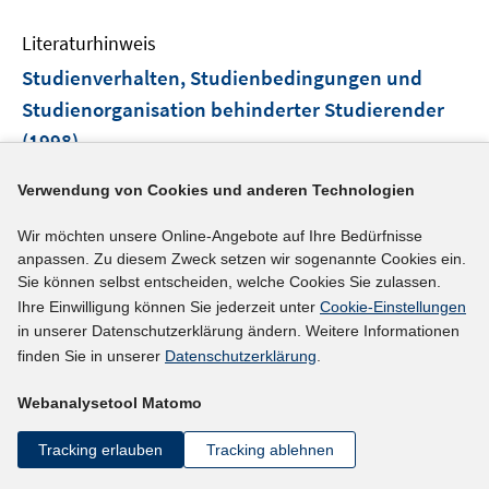
Literaturhinweis
Studienverhalten, Studienbedingungen und
Studienorganisation behinderter Studierender
(1998)
Meister, Johannes-Jürgen;
Verwendung von Cookies und anderen Technologien
mehr Informationen
Wir möchten unsere Online-Angebote auf Ihre Bedürfnisse
anpassen. Zu diesem Zweck setzen wir sogenannte Cookies ein.
Sie können selbst entscheiden, welche Cookies Sie zulassen.
Ihre Einwilligung können Sie jederzeit unter
Cookie-Einstellungen
in unserer Datenschutzerklärung ändern. Weitere Informationen
Literaturhinweis
finden Sie in unserer
Datenschutzerklärung
.
Über die große Schwelle
:
junge Menschen mit
Behinderungen auf dem Weg von der Schule in
Webanalysetool Matomo
Arbeit und Gesellschaft
(1997)
Tracking erlauben
Tracking ablehnen
Ellger-Rüttgardt, Sieglind;
Blumenthal, Wolfgang;