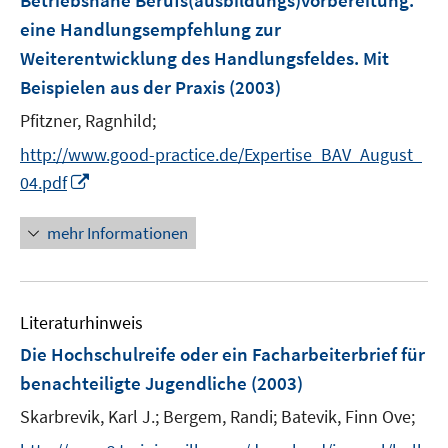
Betriebsnahe Berufs(ausbildungs)vorbereitung
:
e
eine Handlungsempfehlung zur
n
Weiterentwicklung des Handlungsfeldes. Mit
s
Beispielen aus der Praxis
(2003)
t
e
Pfitzner, Ragnhild;
r
http://www.good-practice.de/Expertise_BAV_August_
ö
I
04.pdf
f
n
f
n
mehr Informationen
n
e
e
u
n
e
Literaturhinweis
m
F
Die Hochschulreife oder ein Facharbeiterbrief für
e
benachteiligte Jugendliche
(2003)
n
Skarbrevik, Karl J.;
Bergem, Randi;
Batevik, Finn Ove;
s
t