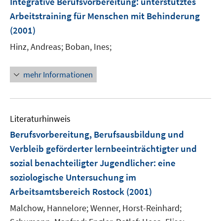
Integrative Berufsvorbereitung
:
unterstütztes
e
Arbeitstraining für Menschen mit Behinderung
n
(2001)
s
t
Hinz, Andreas;
Boban, Ines;
e
r
mehr Informationen
ö
f
f
n
Literaturhinweis
e
Berufsvorbereitung, Berufsausbildung und
n
Verbleib geförderter lernbeeinträchtigter und
sozial benachteiligter Jugendlicher
:
eine
soziologische Untersuchung im
Arbeitsamtsbereich Rostock
(2001)
Malchow, Hannelore;
Wenner, Horst-Reinhard;