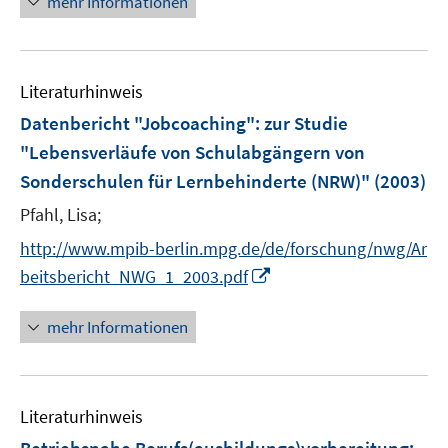
mehr Informationen
e
u
e
Literaturhinweis
m
F
Datenbericht "Jobcoaching"
:
zur Studie
e
"Lebensverläufe von Schulabgängern von
n
Sonderschulen für Lernbehinderte (NRW)"
(2003)
s
t
Pfahl, Lisa;
e
http://www.mpib-berlin.mpg.de/de/forschung/nwg/Ar
r
I
beitsbericht_NWG_1_2003.pdf
ö
n
f
n
mehr Informationen
f
e
n
u
e
e
n
Literaturhinweis
m
F