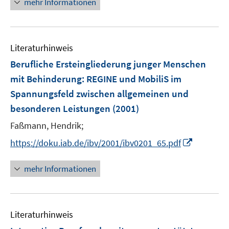
mehr Informationen
Literaturhinweis
Berufliche Ersteingliederung junger Menschen
mit Behinderung
:
REGINE und MobiliS im
Spannungsfeld zwischen allgemeinen und
besonderen Leistungen
(2001)
Faßmann, Hendrik;
I
https://doku.iab.de/ibv/2001/ibv0201_65.pdf
n
n
mehr Informationen
e
u
e
Literaturhinweis
m
F