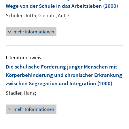
n
Wege von der Schule in das Arbeitsleben
(2000)
s
t
Schöler, Jutta;
Ginnold, Antje;
e
r
mehr Informationen
ö
f
f
n
Literaturhinweis
e
Die schulische Förderung junger Menschen mit
n
Körperbehinderung und chronischer Erkrankung
zwischen Segregation und Integration
(2000)
Stadler, Hans;
mehr Informationen