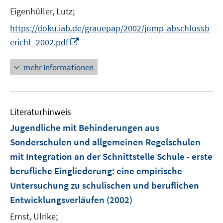
Eigenhüller, Lutz;
https://doku.iab.de/grauepap/2002/jump-abschlussb
I
ericht_2002.pdf
n
n
mehr Informationen
e
u
e
Literaturhinweis
m
F
Jugendliche mit Behinderungen aus
e
Sonderschulen und allgemeinen Regelschulen
n
mit Integration an der Schnittstelle Schule - erste
s
berufliche Eingliederung
:
eine empirische
t
e
Untersuchung zu schulischen und beruflichen
r
Entwicklungsverläufen
(2002)
ö
Ernst, Ulrike;
f