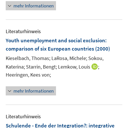
mehr Informationen
Literaturhinweis
Youth unemployment and social exclusion
:
comparison of six European countries
(2000)
Kieselbach, Thomas;
LaRosa, Michele;
Sokou,
I
Katerina;
Starrin, Bengt;
Lemkow, Louis
;
n
Heeringen, Kees von;
n
e
mehr Informationen
u
e
m
F
Literaturhinweis
e
Schulende - Ende der Integration?
:
integrative