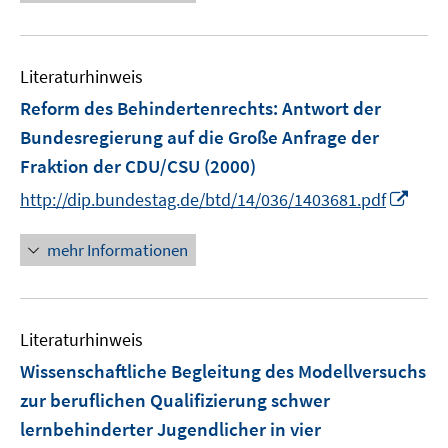
Literaturhinweis
Reform des Behindertenrechts
:
Antwort der
Bundesregierung auf die Große Anfrage der
Fraktion der CDU/CSU
(2000)
I
http://dip.bundestag.de/btd/14/036/1403681.pdf
n
n
mehr Informationen
e
u
e
Literaturhinweis
m
F
Wissenschaftliche Begleitung des Modellversuchs
e
zur beruflichen Qualifizierung schwer
n
lernbehinderter Jugendlicher in vier
s