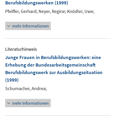
Berufsbildungswerken
(1999)
t
e
Pfeiffer, Gerhard;
Neyer, Regine;
Knödler, Uwe;
r
ö
mehr Informationen
f
f
n
e
Literaturhinweis
n
Junge Frauen in Berufsbildungswerken
:
eine
Erhebung der Bundesarbeitsgemeinschaft
Berufsbildungswerk zur Ausbildungssituation
(1999)
Schumacher, Andrea;
mehr Informationen