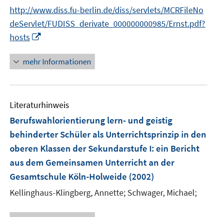
f
http://www.diss.fu-berlin.de/diss/servlets/MCRFileNo
n
deServlet/FUDISS_derivate_000000000985/Ernst.pdf?
e
I
hosts
n
n
n
mehr Informationen
e
u
e
Literaturhinweis
m
F
Berufswahlorientierung lern- und geistig
e
behinderter Schüler als Unterrichtsprinzip in den
n
oberen Klassen der Sekundarstufe I
:
ein Bericht
s
aus dem Gemeinsamen Unterricht an der
t
e
Gesamtschule Köln-Holweide
(2002)
r
Kellinghaus-Klingberg, Annette;
Schwager, Michael;
ö
f