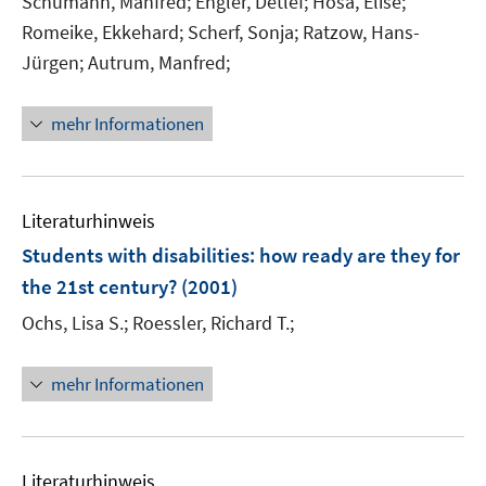
Schumann, Manfred;
Engler, Detlef;
Hosa, Elise;
Romeike, Ekkehard;
Scherf, Sonja;
Ratzow, Hans-
Jürgen;
Autrum, Manfred;
mehr Informationen
Literaturhinweis
Students with disabilities
:
how ready are they for
the 21st century?
(2001)
Ochs, Lisa S.;
Roessler, Richard T.;
mehr Informationen
Literaturhinweis