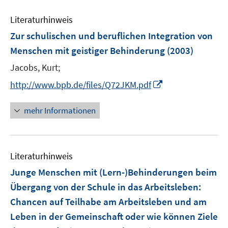
Literaturhinweis
Zur schulischen und beruflichen Integration von
Menschen mit geistiger Behinderung
(2003)
Jacobs, Kurt;
I
http://www.bpb.de/files/Q72JKM.pdf
n
n
mehr Informationen
e
u
e
Literaturhinweis
m
F
Junge Menschen mit (Lern-)Behinderungen beim
e
Übergang von der Schule in das Arbeitsleben
:
n
Chancen auf Teilhabe am Arbeitsleben und am
s
Leben in der Gemeinschaft oder wie können Ziele
t