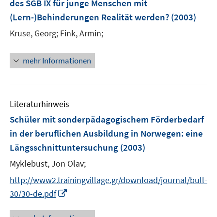
e
des SGB IX für junge Menschen mit
r
(Lern-)Behinderungen Realität werden?
(2003)
ö
Kruse, Georg;
Fink, Armin;
f
f
n
mehr Informationen
e
n
Literaturhinweis
Schüler mit sonderpädagogischem Förderbedarf
in der beruflichen Ausbildung in Norwegen
:
eine
Längsschnittuntersuchung
(2003)
Myklebust, Jon Olav;
http://www2.trainingvillage.gr/download/journal/bull-
I
30/30-de.pdf
n
n