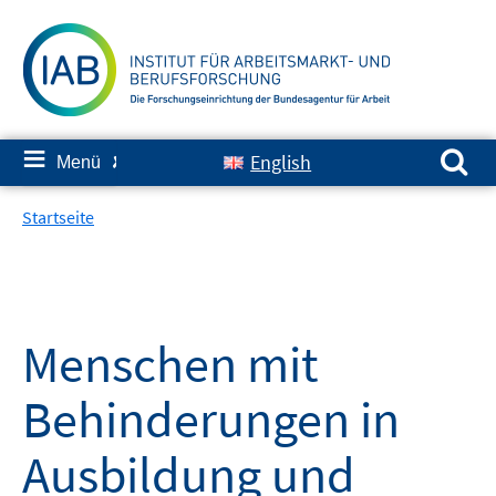
Springe
zum
Inhalt
Suchen nach:
≡
English
Menü
✘
Startseite
Menschen mit
Behinderungen in
Ausbildung und