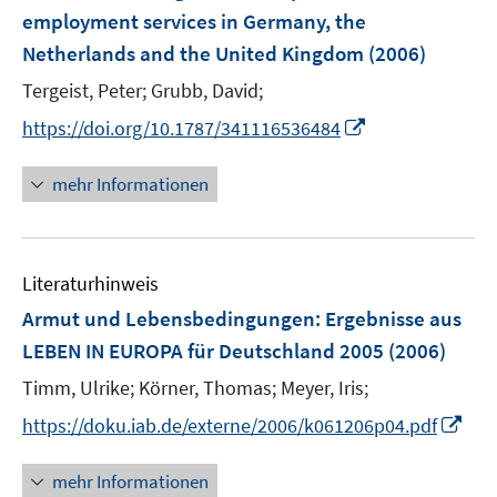
e
employment services in Germany, the
n
Netherlands and the United Kingdom
(2006)
s
t
Tergeist, Peter;
Grubb, David;
e
I
https://doi.org/10.1787/341116536484
r
n
ö
n
mehr Informationen
f
e
f
u
n
e
e
Literaturhinweis
m
n
F
Armut und Lebensbedingungen
:
Ergebnisse aus
e
LEBEN IN EUROPA für Deutschland 2005
(2006)
n
Timm, Ulrike;
Körner, Thomas;
Meyer, Iris;
s
t
I
https://doku.iab.de/externe/2006/k061206p04.pdf
e
n
r
n
mehr Informationen