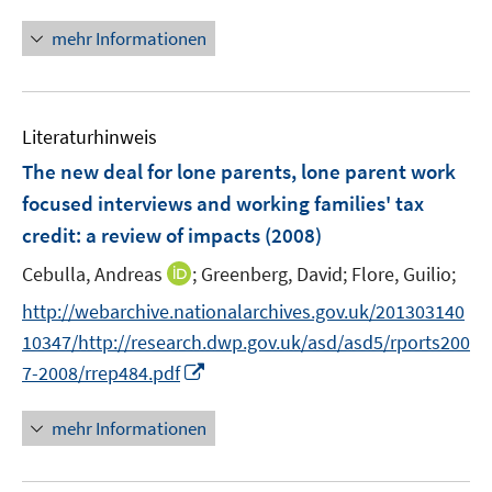
n
f
n
mehr Informationen
f
e
n
u
e
e
n
Literaturhinweis
m
F
The new deal for lone parents, lone parent work
e
focused interviews and working families' tax
n
credit
:
a review of impacts
(2008)
s
t
I
Cebulla, Andreas
;
Greenberg, David;
Flore, Guilio;
e
n
http://webarchive.nationalarchives.gov.uk/201303140
r
n
10347/http://research.dwp.gov.uk/asd/asd5/rports200
ö
e
I
7-2008/rrep484.pdf
f
u
n
f
e
n
n
mehr Informationen
m
e
e
F
u
n
e