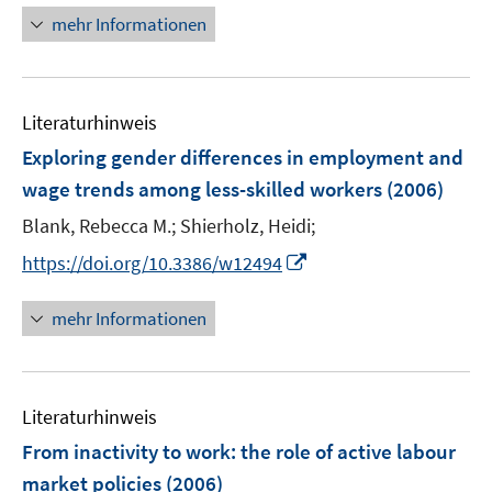
u
ö
n
mehr Informationen
e
f
e
m
f
u
F
n
e
e
e
Literaturhinweis
m
n
n
F
Exploring gender differences in employment and
s
e
wage trends among less-skilled workers
(2006)
t
n
e
Blank, Rebecca M.;
Shierholz, Heidi;
s
r
t
I
https://doi.org/10.3386/w12494
ö
e
n
f
r
n
mehr Informationen
f
ö
e
n
f
u
e
f
e
n
n
Literaturhinweis
m
e
F
From inactivity to work
:
the role of active labour
n
e
market policies
(2006)