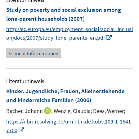
m
F
Study on poverty and social exclusion among
e
lone-parent households
(2007)
n
http://ec.europa.eu/employment_social/social_inclusi
s
I
t
on/docs/2007/study_lone_parents_en.pdf
n
e
n
r
mehr Informationen
e
ö
u
f
e
f
Literaturhinweis
m
n
F
e
Kinder, Jugendliche, Frauen, Alleinerziehende
e
n
und kinderreiche Familien
(2006)
n
I
Bacher, Johann
;
Wenzig, Claudia;
Dees, Werner;
s
n
t
https://nbn-resolving.de/urn:nbn:de:kobv:109-1-1541
n
e
I
7700
e
r
n