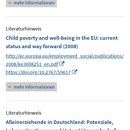
n
mehr Informationen
e
u
e
Literaturhinweis
m
F
Child poverty and well-being in the EU
:
current
e
status and way forward
(2008)
n
http://ec.europa.eu/employment_social/publications/
s
I
t
2008/ke3008251_en.pdf
n
e
I
https://doi.org/10.2767/59617
n
r
n
e
ö
n
mehr Informationen
u
f
e
e
f
u
m
n
e
F
e
Literaturhinweis
m
e
n
F
Alleinerziehende in Deutschland
:
Potenziale,
n
e