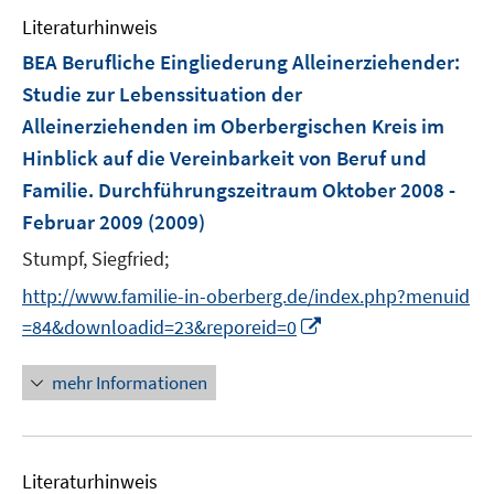
Literaturhinweis
BEA Berufliche Eingliederung Alleinerziehender
:
Studie zur Lebenssituation der
Alleinerziehenden im Oberbergischen Kreis im
Hinblick auf die Vereinbarkeit von Beruf und
Familie. Durchführungszeitraum Oktober 2008 -
Februar 2009
(2009)
Stumpf, Siegfried;
http://www.familie-in-oberberg.de/index.php?menuid
I
=84&downloadid=23&reporeid=0
n
n
mehr Informationen
e
u
e
Literaturhinweis
m