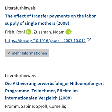
e
n
Literaturhinweis
m
s
F
The effect of transfer payments on the labor
t
e
e
supply of single mothers
(2008)
n
r
I
I
Frish, Roni
;
Zussman, Noam
;
s
ö
n
n
t
I
f
https://doi.org/10.1016/j.socec.2007.10.012
n
n
e
n
f
e
e
r
n
n
mehr Informationen
u
u
ö
e
e
e
e
f
u
n
m
m
f
e
F
F
n
Literaturhinweis
m
e
e
e
F
Die Aktivierung erwerbsfähiger Hilfeempfänger
:
n
n
n
e
Programme, Teilnehmer, Effekte im
s
s
n
internationalen Vergleich
t
(2008)
t
s
e
e
t
Fromm, Sabine;
Sproß, Cornelia;
r
r
e