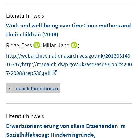
u
e
Literaturhinweis
m
F
Work and well-being over time: lone mothers and
e
their children
(2008)
n
I
I
Ridge, Tess
;
Millar, Jane
;
s
n
n
t
http://webarchive.nationalarchives.gov.uk/201303140
n
n
e
10347/http://research.dwp.gov.uk/asd/asd5/rports200
e
e
r
I
7-2008/rrep536.pdf
u
u
ö
n
e
e
f
n
mehr Informationen
m
m
f
e
F
F
n
u
e
e
e
e
n
n
n
Literaturhinweis
m
s
s
F
Erwerbsorientierung von allein Erziehenden im
t
t
e
e
e
Sozialhilfebezug
:
Hindernisgründe,