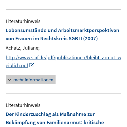
f
e
ö
f
u
f
n
e
f
e
Literaturhinweis
m
n
n
F
e
Lebensumstände und Arbeitsmarktperspektiven
e
n
von Frauen im Rechtskreis SGB II
(2007)
n
Achatz, Juliane;
s
t
http://www.siaf.de/pdf/publikationen/bleibt_armut_w
e
I
eiblich.pdf
r
n
ö
n
mehr Informationen
f
e
f
u
n
e
e
Literaturhinweis
m
n
F
Der Kinderzuschlag als Maßnahme zur
e
Bekämpfung von Familienarmut
:
kritische
n