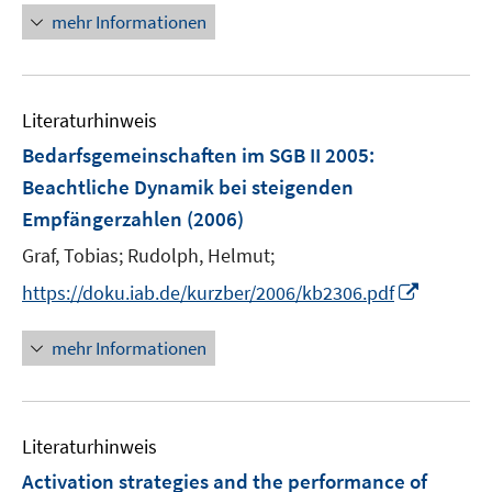
e
n
F
n
mehr Informationen
m
n
e
e
e
F
u
n
n
e
e
s
n
Literaturhinweis
m
t
s
F
e
Bedarfsgemeinschaften im SGB II 2005:
t
e
r
e
Beachtliche Dynamik bei steigenden
n
ö
r
Empfängerzahlen
(2006)
s
f
ö
t
Graf, Tobias;
Rudolph, Helmut;
f
f
e
n
f
I
https://doku.iab.de/kurzber/2006/kb2306.pdf
r
e
n
n
ö
n
e
n
mehr Informationen
f
n
e
f
u
n
e
e
Literaturhinweis
m
n
F
Activation strategies and the performance of