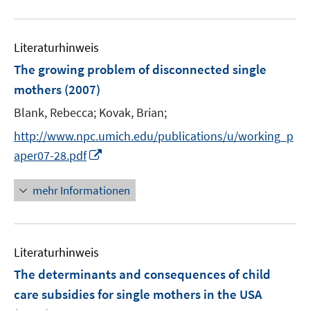
f
u
f
e
n
Literaturhinweis
m
e
F
The growing problem of disconnected single
n
e
mothers
(2007)
n
Blank, Rebecca;
Kovak, Brian;
s
t
http://www.npc.umich.edu/publications/u/working_p
e
I
aper07-28.pdf
r
n
ö
n
mehr Informationen
f
e
f
u
n
e
e
Literaturhinweis
m
n
F
The determinants and consequences of child
e
care subsidies for single mothers in the USA
n