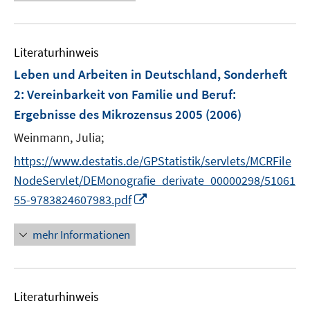
ö
e
f
u
f
e
n
Literaturhinweis
m
e
F
Leben und Arbeiten in Deutschland, Sonderheft
n
e
2: Vereinbarkeit von Familie und Beruf
:
n
Ergebnisse des Mikrozensus 2005
(2006)
s
t
Weinmann, Julia;
e
https://www.destatis.de/GPStatistik/servlets/MCRFile
r
NodeServlet/DEMonografie_derivate_00000298/51061
ö
I
55-9783824607983.pdf
f
n
f
n
mehr Informationen
n
e
e
u
n
e
Literaturhinweis
m