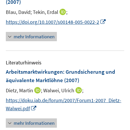
(2007)
s
t
I
Blau, David;
Tekin, Erdal
;
e
n
I
https://doi.org/10.1007/s00148-005-0022-2
r
n
n
ö
e
n
mehr Informationen
f
u
e
f
e
u
n
m
e
e
F
Literaturhinweis
m
n
e
F
Arbeitsmarktwirkungen: Grundsicherung und
n
e
äquivalente Marktlöhne
(2007)
s
n
t
I
I
Dietz, Martin
;
Walwei, Ulrich
;
s
e
n
n
t
https://doku.iab.de/forum/2007/Forum1-2007_Dietz-
r
n
n
e
I
Walwei.pdf
ö
e
e
r
n
f
u
u
ö
n
mehr Informationen
f
e
e
f
e