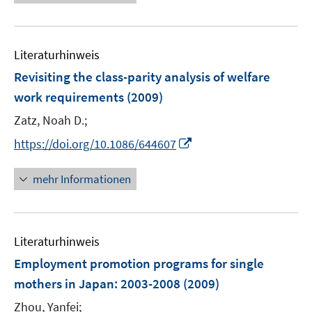
ö
e
f
f
u
n
f
e
e
n
Literaturhinweis
m
n
e
F
Revisiting the class-parity analysis of welfare
n
e
work requirements
(2009)
n
Zatz, Noah D.;
s
t
I
https://doi.org/10.1086/644607
e
n
r
n
mehr Informationen
ö
e
f
u
f
e
n
Literaturhinweis
m
e
F
Employment promotion programs for single
n
e
mothers in Japan: 2003-2008
(2009)
n
Zhou, Yanfei;
s