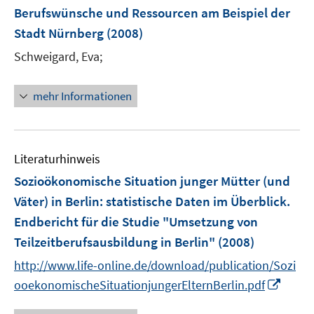
n
r
r
Berufswünsche und Ressourcen am Beispiel der
s
ö
ö
Stadt Nürnberg
(2008)
t
f
f
e
Schweigard, Eva;
f
f
r
n
n
ö
e
e
mehr Informationen
f
n
n
f
n
e
Literaturhinweis
n
Sozioökonomische Situation junger Mütter (und
Väter) in Berlin
:
statistische Daten im Überblick.
Endbericht für die Studie "Umsetzung von
Teilzeitberufsausbildung in Berlin"
(2008)
http://www.life-online.de/download/publication/Sozi
I
ooekonomischeSituationjungerElternBerlin.pdf
n