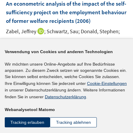
F
An econometric analysis of the impact of the self-
e
sufficiency project on the employment behaviour
n
of former welfare recipients
(2006)
s
t
I
Zabel, Jeffrey
;
Schwartz, Sau;
Donald, Stephen;
e
n
I
http://hdl.handle.net/10419/33675
r
n
n
ö
e
Verwendung von Cookies und anderen Technologien
n
mehr Informationen
f
u
e
Wir möchten unsere Online-Angebote auf Ihre Bedürfnisse
f
e
u
anpassen. Zu diesem Zweck setzen wir sogenannte Cookies ein.
n
m
e
Sie können selbst entscheiden, welche Cookies Sie zulassen.
e
F
Literaturhinweis
m
Ihre Einwilligung können Sie jederzeit unter
Cookie-Einstellungen
n
e
F
in unserer Datenschutzerklärung ändern. Weitere Informationen
Im Blickpunkt: Frauen in Deutschland 2006
n
e
finden Sie in unserer
Datenschutzerklärung
.
(2006)
s
n
t
I
Webanalysetool Matomo
https://doku.iab.de/externe/2006/k060315f11.pdf
s
e
n
t
Tracking erlauben
Tracking ablehnen
r
n
mehr Informationen
e
ö
e