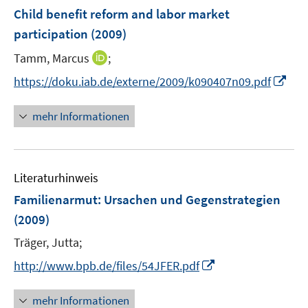
F
Child benefit reform and labor market
e
participation
(2009)
n
I
Tamm, Marcus
;
s
n
t
I
https://doku.iab.de/externe/2009/k090407n09.pdf
n
e
n
e
r
n
mehr Informationen
u
ö
e
e
f
u
m
f
e
F
n
Literaturhinweis
m
e
e
F
Familienarmut
:
Ursachen und Gegenstrategien
n
n
e
(2009)
s
n
t
Träger, Jutta;
s
e
t
I
http://www.bpb.de/files/54JFER.pdf
r
e
n
ö
r
n
mehr Informationen
f