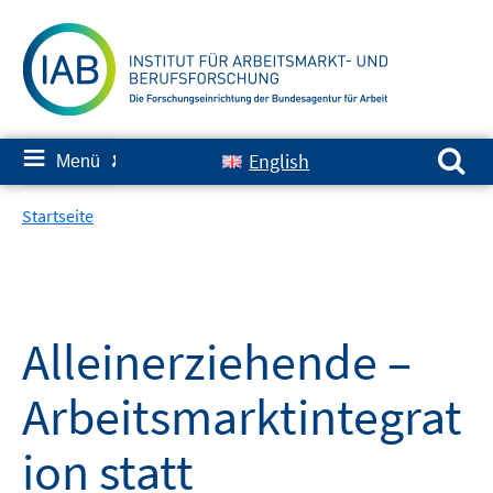
Springe
zum
Inhalt
Suchen nach:
≡
English
Menü
✘
Startseite
Alleinerziehende –
Arbeitsmarktintegrat
ion statt