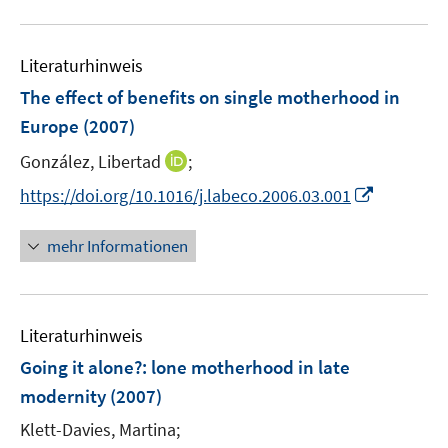
n
m
m
f
u
e
F
F
n
e
n
e
e
e
Literaturhinweis
m
n
n
n
F
The effect of benefits on single motherhood in
s
s
e
Europe
(2007)
t
t
n
e
e
I
González, Libertad
;
s
r
r
n
t
I
https://doi.org/10.1016/j.labeco.2006.03.001
ö
ö
n
e
n
f
f
e
r
n
mehr Informationen
f
f
u
ö
e
n
n
e
f
u
e
e
m
f
e
n
n
F
n
Literaturhinweis
m
e
e
F
Going it alone?
:
lone motherhood in late
n
n
e
modernity
(2007)
s
n
t
Klett-Davies, Martina;
s