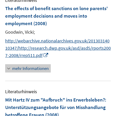
Literaturhinweis
m
e
e
F
The effects of benefit sanctions on lone parents'
n
n
e
employment decisions and moves into
s
n
employment
(2008)
t
s
e
t
Goodwin, Vicki;
r
e
http://webarchive.nationalarchives.gov.uk/201303140
ö
r
10347/http://research.dwp.gov.uk/asd/asd5/rports200
f
ö
f
I
7-2008/rrep511.pdf
f
n
n
f
e
n
mehr Informationen
n
n
e
e
u
n
e
Literaturhinweis
m
F
Mit Hartz IV zum "Aufbruch" ins Erwerbsleben?
:
e
Unterstützungsangebote für von Misshandlung
n
betroffene Frauen
(2008)