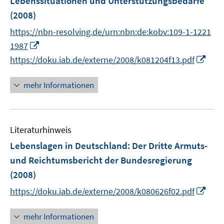
Lebenssituationen und Unterstützungsbedarfe
s
n
(2008)
t
s
e
t
https://nbn-resolving.de/urn:nbn:de:kobv:109-1-1221
r
e
I
1987
ö
r
n
I
https://doku.iab.de/externe/2008/k081204f13.pdf
f
ö
n
n
f
f
e
n
mehr Informationen
n
f
u
e
e
n
e
u
n
e
m
e
n
F
Literaturhinweis
m
e
F
Lebenslagen in Deutschland: Der Dritte Armuts-
n
e
und Reichtumsbericht der Bundesregierung
s
n
(2008)
t
s
e
I
t
https://doku.iab.de/externe/2008/k080626f02.pdf
r
n
e
ö
n
r
mehr Informationen