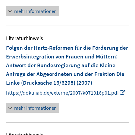
n
f
f
ö
n
n
mehr Informationen
f
f
e
e
n
f
u
n
e
n
e
n
e
Literaturhinweis
m
n
F
Folgen der Hartz-Reformen für die Förderung der
e
Erwerbsintegration von Frauen und Müttern
:
n
Antwort der Bundesregierung auf die Kleine
s
Anfrage der Abgeordneten und der Fraktion Die
t
e
Linke (Drucksache 16/6298)
(2007)
r
I
https://doku.iab.de/externe/2007/k071016p01.pdf
ö
n
f
n
mehr Informationen
f
e
n
u
e
e
n
Literaturhinweis