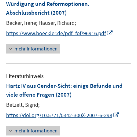
Würdigung und Reformoptionen.
s
Abschlussbericht
(2007)
t
e
Becker, Irene;
Hauser, Richard;
r
I
https://www.boeckler.de/pdf_fof/96916.pdf
ö
n
f
n
mehr Informationen
f
e
n
u
e
e
n
Literaturhinweis
m
F
Hartz IV aus Gender-Sicht
:
einige Befunde und
e
viele offene Fragen
(2007)
n
Betzelt, Sigrid;
s
t
I
https://doi.org/10.5771/0342-300X-2007-6-298
e
n
r
n
mehr Informationen
ö
e