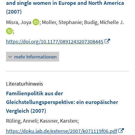
and single women in Europe and North America
(2007)
I
Misra, Joya
;
Moller, Stephanie;
Budig, Michelle J.
n
I
;
n
n
I
https://doi.org/10.1177/0891243207308445
e
n
n
u
e
n
mehr Informationen
e
u
e
m
e
u
F
m
e
e
F
Literaturhinweis
m
n
e
F
Familienpolitik aus der
s
n
e
t
Gleichstellungsperspektive
:
ein europäischer
s
n
e
Vergleich
t
(2007)
s
r
e
t
Rüling, Anneli;
Kassner, Karsten;
ö
r
e
I
f
https://doku.iab.de/externe/2007/k071119f06.pdf
ö
r