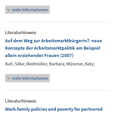
e
t
r
e
mehr Informationen
ö
r
f
ö
f
f
n
Literaturhinweis
f
e
n
Auf dem Weg zur Arbeitsmarktbürgerin?
:
neue
n
e
Konzepte der Arbeitsmarktpolitik am Beispiel
n
allein erziehender Frauen
(2007)
Kull, Silke;
Riedmüller, Barbara;
Münzner, Katy;
mehr Informationen
Literaturhinweis
Work-family policies and poverty for partnered