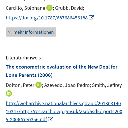
n
I
Carcillo, Stéphane
;
Grubb, David;
s
n
t
I
https://doi.org/10.1787/687686456188
n
e
n
e
r
n
mehr Informationen
u
ö
e
e
f
u
m
f
e
F
n
Literaturhinweis
m
e
e
F
The econometric evaluation of the New Deal for
n
n
e
Lone Parents
(2006)
s
n
t
I
Dolton, Peter
;
Azevedo, Joao Pedro;
Smith, Jeffrey
s
e
n
t
I
;
r
n
e
n
http://webarchive.nationalarchives.gov.uk/201303140
ö
e
r
n
f
10347/http://research.dwp.gov.uk/asd/asd5/rports200
u
ö
e
f
I
e
5-2006/rrep356.pdf
f
u
n
n
m
f
e