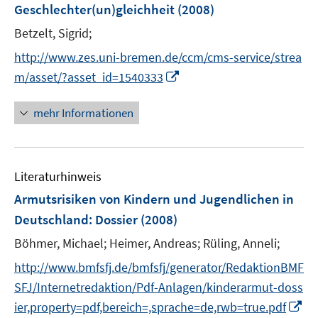
n
Geschlechter(un)gleichheit
(2008)
e
Betzelt, Sigrid;
n
http://www.zes.uni-bremen.de/ccm/cms-service/strea
I
m/asset/?asset_id=1540333
n
n
mehr Informationen
e
u
e
Literaturhinweis
m
F
Armutsrisiken von Kindern und Jugendlichen in
e
Deutschland
:
Dossier
(2008)
n
Böhmer, Michael;
Heimer, Andreas;
Rüling, Anneli;
s
t
http://www.bmfsfj.de/bmfsfj/generator/RedaktionBMF
e
SFJ/Internetredaktion/Pdf-Anlagen/kinderarmut-doss
r
I
ier,property=pdf,bereich=,sprache=de,rwb=true.pdf
ö