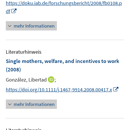
https://doku.iab.de/forschungsbericht/2008/fb0108.p
ö
ö
r
I
df
f
f
ö
n
f
f
f
n
n
n
mehr Informationen
f
e
e
e
n
u
n
n
e
e
n
Literaturhinweis
m
F
Single mothers, welfare, and incentives to work
e
(2008)
n
I
González, Libertad
;
s
n
t
I
https://doi.org/10.1111/j.1467-9914.2008.00417.x
n
e
n
e
r
n
mehr Informationen
u
ö
e
e
f
u
m
f
e
F
n