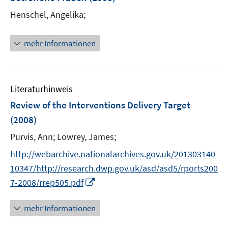
s
t
Henschel, Angelika;
e
r
mehr Informationen
ö
f
f
n
Literaturhinweis
e
Review of the Interventions Delivery Target
n
(2008)
Purvis, Ann;
Lowrey, James;
http://webarchive.nationalarchives.gov.uk/201303140
10347/http://research.dwp.gov.uk/asd/asd5/rports200
I
7-2008/rrep505.pdf
n
n
mehr Informationen
e