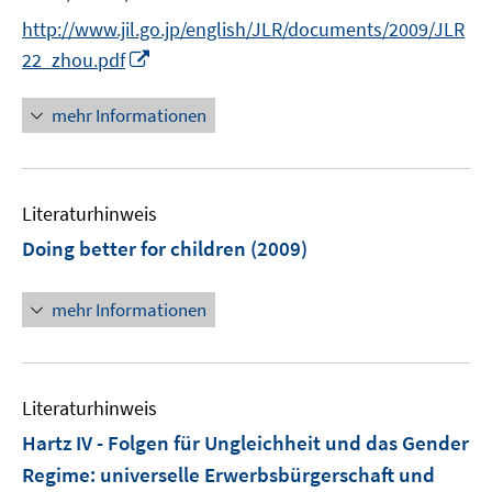
t
http://www.jil.go.jp/english/JLR/documents/2009/JLR
e
I
22_zhou.pdf
r
n
ö
n
mehr Informationen
f
e
f
u
n
e
e
Literaturhinweis
m
n
F
Doing better for children
(2009)
e
n
mehr Informationen
s
t
e
r
Literaturhinweis
ö
Hartz IV - Folgen für Ungleichheit und das Gender
f
Regime
:
universelle Erwerbsbürgerschaft und
f