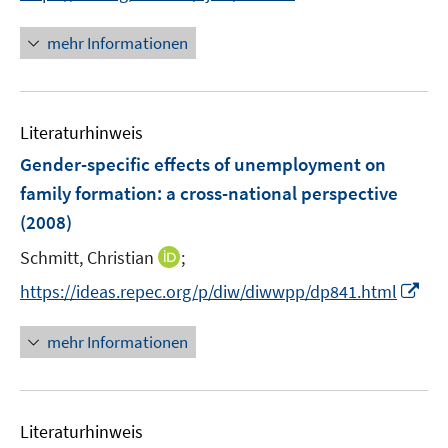
n
n
e
n
mehr Informationen
u
e
e
u
m
e
F
Literaturhinweis
m
e
F
Gender-specific effects of unemployment on
n
e
family formation
:
a cross-national perspective
s
n
(2008)
t
s
e
t
I
Schmitt, Christian
;
r
e
n
I
https://ideas.repec.org/p/diw/diwwpp/dp841.html
ö
r
n
n
f
ö
e
n
f
mehr Informationen
f
u
e
n
f
e
u
e
n
m
e
n
e
F
Literaturhinweis
m
n