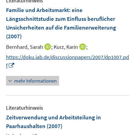
Literaturhinweis
e
Familie und Arbeitsmarkt
:
eine
n
Längsschnittstudie zum Einfluss beruflicher
s
Unsicherheiten auf die Familienerweiterung
t
e
(2007)
r
I
I
Bernhard, Sarah
;
Kurz, Karin
;
ö
n
n
f
https://doku.iab.de/discussionpapers/2007/dp1007.pd
n
n
f
I
f
e
e
n
n
u
u
e
n
mehr Informationen
e
e
n
e
m
m
u
F
F
e
e
e
Literaturhinweis
m
n
n
F
Zeitverwendung und Arbeitsteilung in
s
s
e
Paarhaushalten
(2007)
t
t
n
e
e