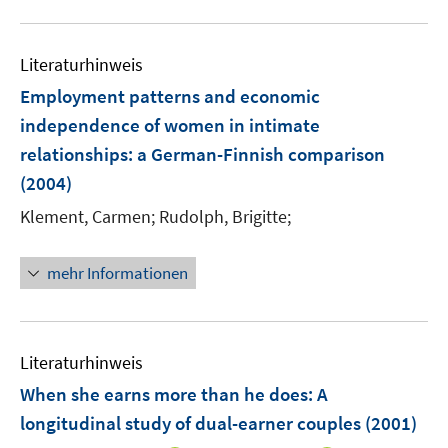
f
e
e
e
f
u
n
m
m
m
f
e
e
F
F
F
n
Literaturhinweis
m
n
e
e
e
e
F
Employment patterns and economic
n
n
n
n
e
independence of women in intimate
s
s
s
n
relationships
:
a German-Finnish comparison
t
t
t
s
e
e
e
(2004)
t
r
r
r
e
Klement, Carmen;
Rudolph, Brigitte;
ö
ö
ö
r
f
f
f
ö
mehr Informationen
f
f
f
f
n
n
n
f
e
e
e
n
n
n
n
e
Literaturhinweis
n
When she earns more than he does
:
A
longitudinal study of dual-earner couples
(2001)