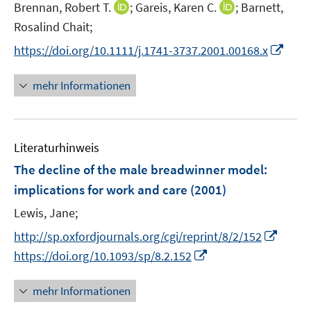
I
I
Brennan, Robert T.
;
Gareis, Karen C.
;
Barnett,
n
n
Rosalind Chait;
n
n
I
https://doi.org/10.1111/j.1741-3737.2001.00168.x
e
e
n
u
u
n
mehr Informationen
e
e
e
m
m
u
F
F
e
e
e
Literaturhinweis
m
n
n
F
The decline of the male breadwinner model
:
s
s
e
implications for work and care
(2001)
t
t
n
e
e
Lewis, Jane;
s
r
r
t
I
http://sp.oxfordjournals.org/cgi/reprint/8/2/152
ö
ö
e
n
I
https://doi.org/10.1093/sp/8.2.152
f
f
r
n
n
f
f
ö
e
n
n
n
mehr Informationen
f
u
e
e
e