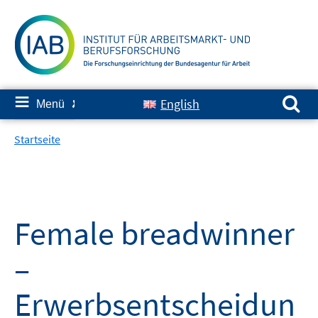
Springe
zum
Inhalt
Suchen nach:
≡
English
Menü
✘
Startseite
Female breadwinner
–
Erwerbsentscheidun