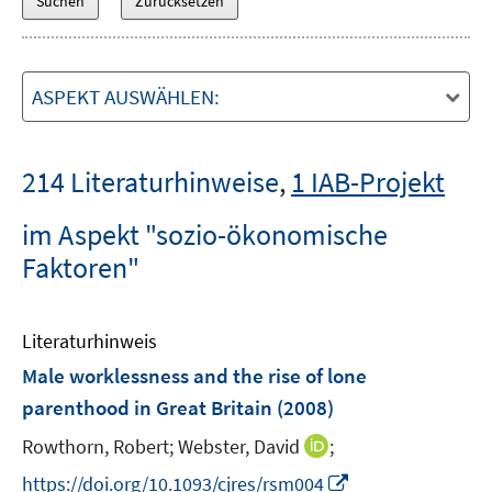
ASPEKT AUSWÄHLEN:
214 Literaturhinweise
,
1 IAB-Projekt
im Aspekt "sozio-ökonomische
Faktoren"
Literaturhinweis
Male worklessness and the rise of lone
parenthood in Great Britain
(2008)
I
Rowthorn, Robert;
Webster, David
;
n
I
https://doi.org/10.1093/cjres/rsm004