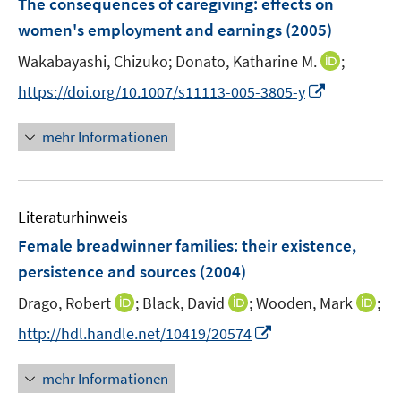
The consequences of caregiving
:
effects on
n
e
women's employment and earnings
(2005)
s
n
t
I
Wakabayashi, Chizuko;
Donato, Katharine M.
;
s
e
n
t
I
https://doi.org/10.1007/s11113-005-3805-y
r
n
e
n
ö
e
r
n
mehr Informationen
f
u
ö
e
f
e
f
u
n
m
f
e
e
F
n
Literaturhinweis
m
n
e
e
F
Female breadwinner families
:
their existence,
n
n
e
persistence and sources
(2004)
s
n
t
I
I
I
Drago, Robert
;
Black, David
;
Wooden, Mark
;
s
e
n
n
n
t
I
http://hdl.handle.net/10419/20574
r
n
n
n
e
n
ö
e
e
e
r
n
mehr Informationen
f
u
u
u
ö
e