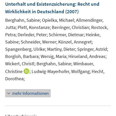
e
F
Unterhalt und Existenzsicherung
:
Recht und
n
e
Wirklichkeit in Deutschland
(2007)
s
n
t
Berghahn, Sabine;
Opielka, Michael;
Allmendinger,
s
e
t
Jutta;
Plett, Konstanze;
Berringer, Christian;
Rostock,
r
e
Petra;
Derleder, Peter;
Schirmer, Dietmar;
Heinke,
ö
r
Sabine;
Schneider, Werner;
Künzel, Annegret;
f
ö
Spangenberg, Ulrike;
Martiny, Dieter;
Springer, Astrid;
f
f
n
Borgloh, Barbara;
Wersig, Maria;
Hirseland, Andreas;
f
e
Wickert, Christl;
Berghahn, Sabine;
Wimbauer,
n
n
e
I
Christine
;
Ludwig-Mayerhofer, Wolfgang;
Hecht,
n
n
Dorothea;
n
e
mehr Informationen
u
e
m
F