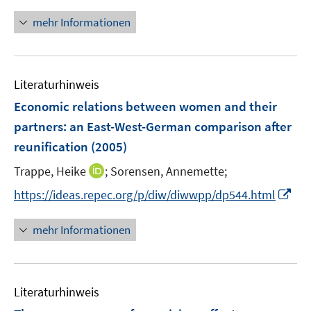
n
t
ö
ö
r
n
e
mehr Informationen
f
f
ö
e
r
f
f
f
u
ö
n
n
f
e
f
e
e
n
Literaturhinweis
m
f
n
n
e
F
n
Economic relations between women and their
n
e
e
partners
:
an East-West-German comparison after
n
n
reunification
(2005)
s
t
I
Trappe, Heike
;
Sorensen, Annemette;
e
n
I
https://ideas.repec.org/p/diw/diwwpp/dp544.html
r
n
n
ö
e
n
mehr Informationen
f
u
e
f
e
u
n
m
e
e
F
Literaturhinweis
m
n
e
F