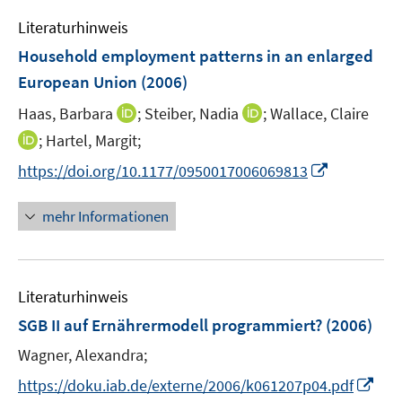
e
m
Literaturhinweis
F
Household employment patterns in an enlarged
e
European Union
(2006)
n
s
I
I
Haas, Barbara
;
Steiber, Nadia
;
Wallace, Claire
t
n
n
I
;
Hartel, Margit;
e
n
n
n
I
https://doi.org/10.1177/0950017006069813
r
e
e
n
n
ö
u
u
e
n
mehr Informationen
f
e
e
u
e
f
m
m
e
u
n
F
F
m
e
e
e
e
F
Literaturhinweis
m
n
n
n
e
F
SGB II auf Ernährermodell programmiert?
(2006)
s
s
n
e
t
t
Wagner, Alexandra;
s
n
e
e
t
I
s
https://doku.iab.de/externe/2006/k061207p04.pdf
r
r
e