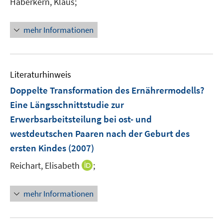
Haberkern, Klaus;
s
r
r
t
ö
ö
e
mehr Informationen
f
f
r
f
f
ö
n
n
f
e
e
Literaturhinweis
f
n
n
n
Doppelte Transformation des Ernährermodells?
e
Eine Längsschnittstudie zur
n
Erwerbsarbeitsteilung bei ost- und
westdeutschen Paaren nach der Geburt des
ersten Kindes
(2007)
I
Reichart, Elisabeth
;
n
n
mehr Informationen
e
u