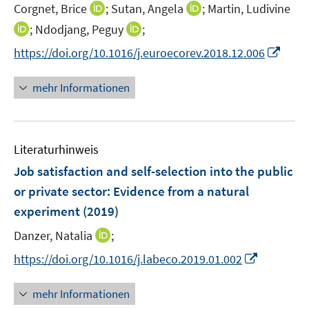
I
I
Corgnet, Brice
;
Sutan, Angela
;
Martin, Ludivine
n
n
I
I
;
Ndodjang, Peguy
;
n
n
n
n
I
https://doi.org/10.1016/j.euroecorev.2018.12.006
e
e
n
n
n
u
u
e
e
n
mehr Informationen
e
e
u
u
e
m
m
e
e
u
F
F
m
m
e
e
e
F
F
Literaturhinweis
m
n
n
e
e
F
Job satisfaction and self-selection into the public
s
s
n
n
e
t
t
or private sector
:
Evidence from a natural
s
s
n
e
e
experiment
t
(2019)
t
s
r
r
e
e
t
I
Danzer, Natalia
;
ö
ö
r
r
e
n
f
f
I
https://doi.org/10.1016/j.labeco.2019.01.002
ö
ö
r
n
f
f
n
f
f
ö
e
n
n
n
f
f
mehr Informationen
f
u
e
e
e