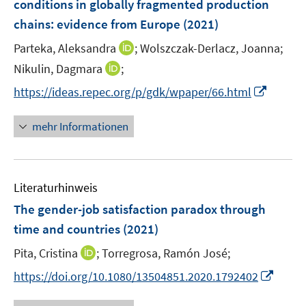
conditions in globally fragmented production
s
n
chains: evidence from Europe
t
(2021)
s
e
t
I
Parteka, Aleksandra
;
Wolszczak-Derlacz, Joanna;
r
e
n
I
Nikulin, Dagmara
;
ö
r
n
n
f
I
https://ideas.repec.org/p/gdk/wpaper/66.html
ö
e
n
f
n
f
u
e
n
n
mehr Informationen
f
e
u
e
e
n
m
e
n
u
e
F
m
e
n
e
F
Literaturhinweis
m
n
e
F
The gender-job satisfaction paradox through
s
n
e
t
time and countries
(2021)
s
n
e
t
I
Pita, Cristina
;
Torregrosa, Ramón José;
s
r
e
n
t
I
https://doi.org/10.1080/13504851.2020.1792402
ö
r
n
e
n
f
ö
e
r