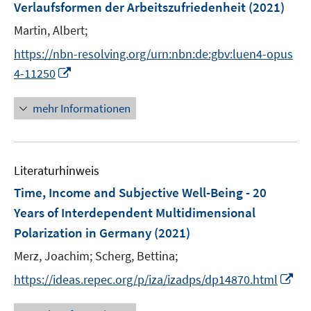
e
F
Verlaufsformen der Arbeitszufriedenheit
(2021)
n
e
Martin, Albert;
n
s
https://nbn-resolving.org/urn:nbn:de:gbv:luen4-opus
t
I
4-11250
e
n
r
n
mehr Informationen
ö
e
f
u
f
e
n
Literaturhinweis
m
e
F
Time, Income and Subjective Well-Being - 20
n
e
Years of Interdependent Multidimensional
n
Polarization in Germany
(2021)
s
t
Merz, Joachim;
Scherg, Bettina;
e
I
https://ideas.repec.org/p/iza/izadps/dp14870.html
r
n
ö
n