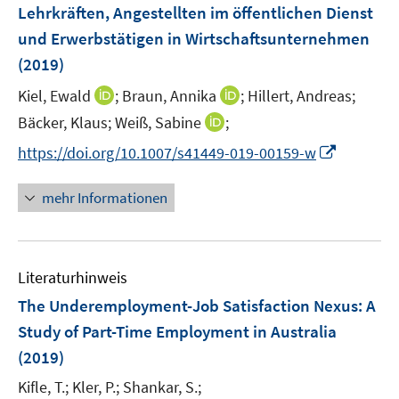
Lehrkräften, Angestellten im öffentlichen Dienst
s
und Erwerbstätigen in Wirtschaftsunternehmen
t
e
(2019)
r
I
I
Kiel, Ewald
;
Braun, Annika
;
Hillert, Andreas;
ö
n
n
I
Bäcker, Klaus;
Weiß, Sabine
;
f
n
n
n
f
I
https://doi.org/10.1007/s41449-019-00159-w
e
e
n
n
n
u
u
e
e
n
mehr Informationen
e
e
u
n
e
m
m
e
u
F
F
m
e
e
e
F
Literaturhinweis
m
n
n
e
F
The Underemployment-Job Satisfaction Nexus
:
A
s
s
n
e
t
t
Study of Part-Time Employment in Australia
s
n
e
e
(2019)
t
s
r
r
e
t
Kifle, T.;
Kler, P.;
Shankar, S.;
ö
ö