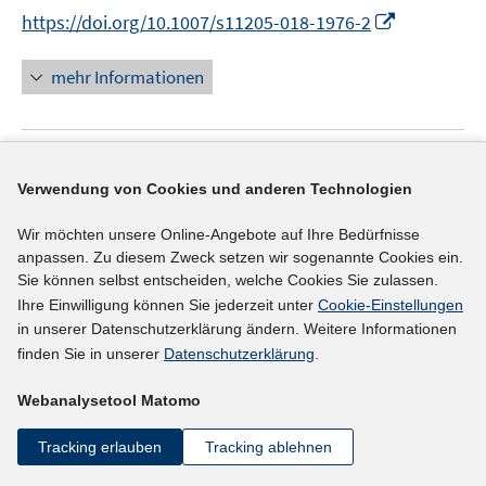
r
e
I
f
f
https://doi.org/10.1007/s11205-018-1976-2
ö
r
n
f
f
f
ö
n
n
n
mehr Informationen
f
f
e
e
e
n
f
u
n
n
e
n
e
n
e
Literaturhinweis
m
n
Verwendung von Cookies und anderen Technologien
F
Pflege: Was jetzt zu tun ist
(2019)
e
Wir möchten unsere Online-Angebote auf Ihre Bedürfnisse
Kock, Katharina;
Krauss-Hoffmann, Peter;
Polzer-
n
anpassen. Zu diesem Zweck setzen wir sogenannte Cookies ein.
Baakes, Christin;
s
Sie können selbst entscheiden, welche Cookies Sie zulassen.
t
Ihre Einwilligung können Sie jederzeit unter
Cookie-Einstellungen
e
in unserer Datenschutzerklärung ändern. Weitere Informationen
mehr Informationen
r
finden Sie in unserer
Datenschutzerklärung
.
ö
Webanalysetool Matomo
f
Literaturhinweis
f
Tracking erlauben
Tracking ablehnen
n
Arbeitszufriedenheit in der modernen