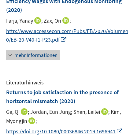
Efficiency Wages with Endogenous Monitoring
e
(2020)
n
I
I
Farja, Yanay
;
Zax, Ori
;
s
n
n
t
http://www.accessecon.com/Pubs/EB/2020/Volume4
n
n
e
I
0/EB-20-V40-I1-P23.pdf
e
e
r
n
u
u
ö
n
mehr Informationen
e
e
f
e
m
m
f
u
F
F
n
e
e
e
e
Literaturhinweis
m
n
n
n
F
Returns to job satisfaction in the presence of
s
s
e
horizontal mismatch
(2020)
t
t
n
e
e
I
I
Ge, Qi
;
Jordan, Eun Jung;
Shen, Leilei
;
Kim,
s
r
r
n
n
t
I
Myongjin
;
ö
ö
n
n
e
n
f
f
I
https://doi.org/10.1080/00036846.2019.1696941
e
e
r
n