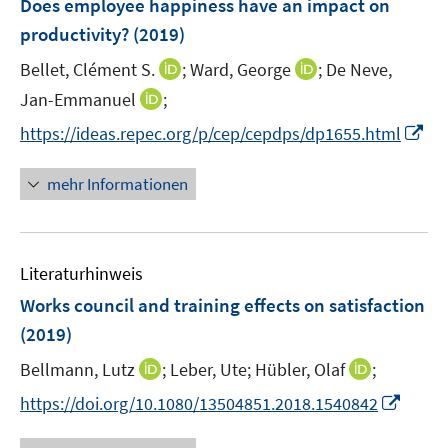
Does employee happiness have an impact on
n
e
productivity?
(2019)
s
n
t
I
I
Bellet, Clément S.
;
Ward, George
;
De Neve,
s
e
n
n
t
I
Jan-Emmanuel
;
r
n
n
e
n
I
https://ideas.repec.org/p/cep/cepdps/dp1655.html
ö
e
e
r
n
n
f
u
u
ö
e
n
f
mehr Informationen
e
e
f
u
e
n
m
m
f
e
u
e
F
F
n
m
e
n
e
e
e
F
Literaturhinweis
m
n
n
n
e
F
Works council and training effects on satisfaction
s
s
n
e
t
t
(2019)
s
n
e
e
t
I
I
Bellmann, Lutz
;
Leber, Ute;
Hübler, Olaf
;
s
r
r
e
n
n
t
I
https://doi.org/10.1080/13504851.2018.1540842
ö
ö
r
n
n
e
n
f
f
ö
e
e
r