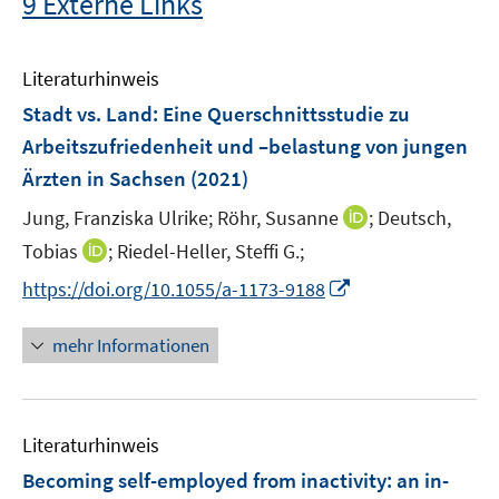
9 Externe Links
Literaturhinweis
Stadt vs. Land: Eine Querschnittsstudie zu
Arbeitszufriedenheit und –belastung von jungen
Ärzten in Sachsen
(2021)
I
Jung, Franziska Ulrike;
Röhr, Susanne
;
Deutsch,
n
I
Tobias
;
Riedel-Heller, Steffi G.;
n
n
I
https://doi.org/10.1055/a-1173-9188
e
n
n
u
e
n
mehr Informationen
e
u
e
m
e
u
F
m
e
e
F
Literaturhinweis
m
n
e
F
Becoming self-employed from inactivity: an in-
s
n