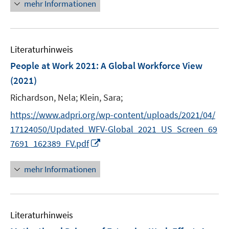
n
f
mehr Informationen
f
u
ö
e
n
f
e
f
u
e
n
m
f
e
n
e
F
n
Literaturhinweis
m
n
e
e
F
People at Work 2021: A Global Workforce View
n
n
e
(2021)
s
n
t
Richardson, Nela;
Klein, Sara;
s
e
t
https://www.adpri.org/wp-content/uploads/2021/04/
r
e
17124050/Updated_WFV-Global_2021_US_Screen_69
ö
r
I
7691_162389_FV.pdf
f
ö
n
f
f
n
n
mehr Informationen
f
e
e
n
u
n
e
e
n
Literaturhinweis
m
F