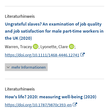
n
n
f
u
e
e
n
e
n
n
e
Literaturhinweis
m
n
F
Ungrateful slaves? An examination of job quality
e
and job satisfaction for male part-time workers in
n
the UK
(2020)
s
t
I
I
Warren, Tracey
;
Lyonette, Clare
;
e
n
n
I
https://doi.org/10.1111/1468-4446.12741
r
n
n
n
ö
e
e
n
mehr Informationen
f
u
u
e
f
e
e
u
n
m
m
e
e
F
F
Literaturhinweis
m
n
e
e
F
How's life? 2020
:
measuring well-being
(2020)
n
n
e
I
https://doi.org/10.1787/9870c393-en
s
s
n