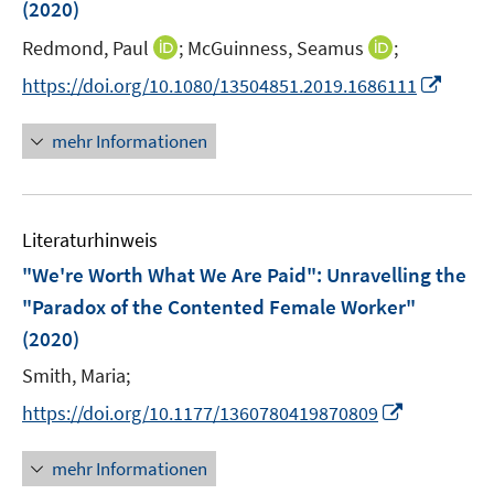
(2020)
s
n
t
I
I
Redmond, Paul
;
McGuinness, Seamus
;
s
e
n
n
t
I
https://doi.org/10.1080/13504851.2019.1686111
r
n
n
e
n
ö
e
e
r
n
mehr Informationen
f
u
u
ö
e
f
e
e
f
u
n
m
m
f
e
e
F
F
n
Literaturhinweis
m
n
e
e
e
F
"We're Worth What We Are Paid": Unravelling the
n
n
n
e
"Paradox of the Contented Female Worker"
s
s
n
(2020)
t
t
s
e
e
t
Smith, Maria;
r
r
e
I
https://doi.org/10.1177/1360780419870809
ö
ö
r
n
f
f
ö
n
mehr Informationen
f
f
f
e