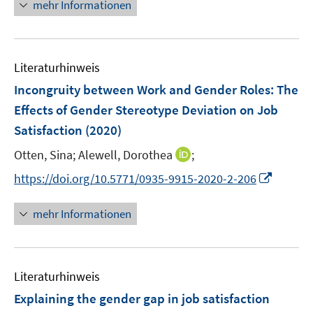
n
f
f
mehr Informationen
f
u
u
ö
e
n
n
f
e
e
f
u
e
e
n
m
m
f
e
n
n
e
F
F
n
Literaturhinweis
m
n
e
e
e
F
Incongruity between Work and Gender Roles: The
n
n
n
e
Effects of Gender Stereotype Deviation on Job
s
s
n
Satisfaction
(2020)
t
t
s
e
e
t
I
Otten, Sina;
Alewell, Dorothea
;
r
r
e
n
I
https://doi.org/10.5771/0935-9915-2020-2-206
ö
ö
r
n
n
f
f
ö
e
n
f
f
mehr Informationen
f
u
e
n
n
f
e
u
e
e
n
m
e
n
n
e
F
Literaturhinweis
m
n
e
F
Explaining the gender gap in job satisfaction
n
e