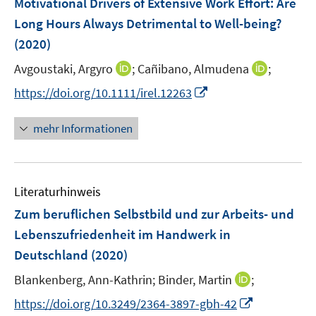
Motivational Drivers of Extensive Work Effort: Are
e
Long Hours Always Detrimental to Well-being?
n
(2020)
s
t
I
I
Avgoustaki, Argyro
;
Cañibano, Almudena
;
e
n
n
I
https://doi.org/10.1111/irel.12263
r
n
n
n
ö
e
e
n
mehr Informationen
f
u
u
e
f
e
e
u
n
m
m
e
e
F
F
Literaturhinweis
m
n
e
e
F
Zum beruflichen Selbstbild und zur Arbeits- und
n
n
e
Lebenszufriedenheit im Handwerk in
s
s
n
Deutschland
(2020)
t
t
s
e
e
t
I
Blankenberg, Ann-Kathrin;
Binder, Martin
;
r
r
e
n
I
https://doi.org/10.3249/2364-3897-gbh-42
ö
ö
r
n