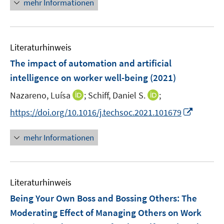
mehr Informationen
f
e
f
u
n
e
e
Literaturhinweis
m
n
F
The impact of automation and artificial
e
intelligence on worker well-being
(2021)
n
I
I
Nazareno, Luísa
;
Schiff, Daniel S.
;
s
n
n
t
I
https://doi.org/10.1016/j.techsoc.2021.101679
n
n
e
n
e
e
r
n
mehr Informationen
u
u
ö
e
e
e
f
u
m
m
f
e
F
F
n
Literaturhinweis
m
e
e
e
F
Being Your Own Boss and Bossing Others
:
The
n
n
n
e
Moderating Effect of Managing Others on Work
s
s
n