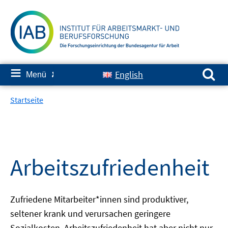
Springe
zum
Inhalt
Suchen nach:
≡
English
Menü
✘
Startseite
Arbeitszufriedenheit
Zufriedene Mitarbeiter*innen sind produktiver,
seltener krank und verursachen geringere
Sozialkosten. Arbeitszufriedenheit hat aber nicht nur