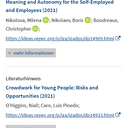
Meaning and Autonomy for the Self-Employed
t
t
s
e
e
and Employees
(2021)
t
r
r
e
I
I
Nikolova, Milena
;
Nikolaev, Boris
;
Boudreaux,
ö
ö
r
n
n
I
Christopher
;
f
f
ö
n
n
n
f
f
I
f
https://ideas.repec.org/p/iza/izadps/dp14909.html
e
e
n
n
n
n
f
u
u
e
e
e
n
n
mehr Informationen
e
e
u
n
n
e
e
m
m
e
u
n
F
F
m
e
e
e
F
Literaturhinweis
m
n
n
e
F
Crowdwork for Young People: Risks and
s
s
n
e
t
t
Opportunities
(2021)
s
n
e
e
t
O'Higgins, Niall;
Caro, Luis Pinedo;
s
r
r
e
t
I
https://ideas.repec.org/p/iza/izadps/dp14933.html
ö
ö
r
e
n
f
f
ö
r
n