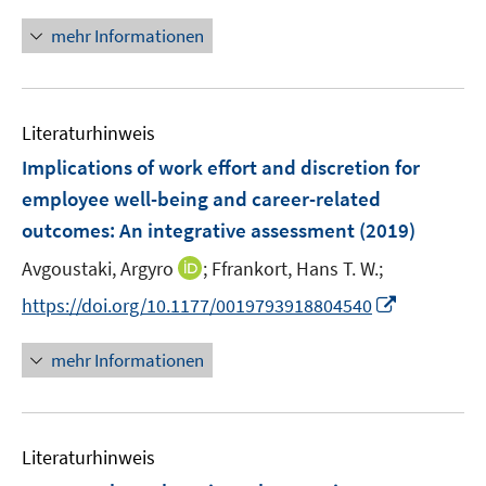
n
t
t
s
n
e
e
mehr Informationen
t
e
r
r
e
u
ö
ö
r
e
f
f
ö
Literaturhinweis
m
f
f
f
F
n
n
Implications of work effort and discretion for
f
e
e
e
employee well-being and career-related
n
n
n
n
e
outcomes
:
An integrative assessment
(2019)
s
n
t
I
Avgoustaki, Argyro
;
Ffrankort, Hans T. W.;
e
n
I
https://doi.org/10.1177/0019793918804540
r
n
n
ö
e
n
mehr Informationen
f
u
e
f
e
u
n
m
e
e
F
Literaturhinweis
m
n
e
F