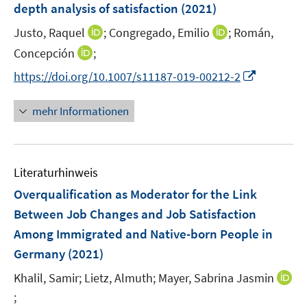
e
t
depth analysis of satisfaction
(2021)
s
n
e
t
I
I
Justo, Raquel
;
Congregado, Emilio
;
Román,
s
r
e
n
n
t
I
Concepción
;
ö
r
n
n
e
n
f
I
https://doi.org/10.1007/s11187-019-00212-2
ö
e
e
r
n
f
n
f
u
u
ö
e
n
n
f
mehr Informationen
e
e
f
u
e
e
n
m
m
f
e
n
u
e
F
F
n
m
e
n
e
e
e
F
Literaturhinweis
m
n
n
n
e
F
Overqualification as Moderator for the Link
s
s
n
e
t
t
Between Job Changes and Job Satisfaction
s
n
e
e
Among Immigrated and Native-born People in
t
s
r
r
e
Germany
(2021)
t
ö
ö
r
e
Khalil, Samir;
Lietz, Almuth;
Mayer, Sabrina Jasmin
f
f
ö
r
f
f
;
I
f
ö