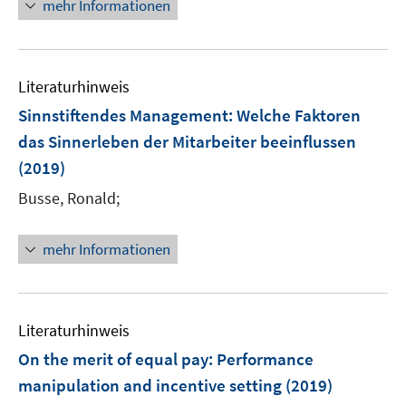
n
f
f
mehr Informationen
f
u
u
ö
e
n
n
f
e
e
f
u
e
e
n
m
m
f
e
n
n
e
F
F
n
Literaturhinweis
m
n
e
e
e
F
Sinnstiftendes Management
:
Welche Faktoren
n
n
n
e
das Sinnerleben der Mitarbeiter beeinflussen
s
s
n
(2019)
t
t
s
e
e
t
Busse, Ronald;
r
r
e
ö
ö
r
mehr Informationen
f
f
ö
f
f
f
n
n
f
e
e
n
Literaturhinweis
n
n
e
On the merit of equal pay: Performance
n
manipulation and incentive setting
(2019)