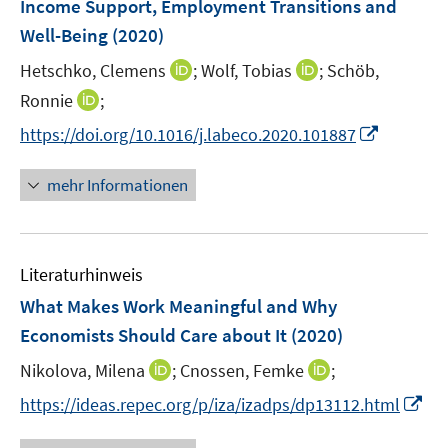
Income Support, Employment Transitions and
n
e
Well-Being
(2020)
s
n
t
I
I
Hetschko, Clemens
;
Wolf, Tobias
;
Schöb,
s
e
n
n
t
I
Ronnie
;
r
n
n
e
n
I
https://doi.org/10.1016/j.labeco.2020.101887
ö
e
e
r
n
n
f
u
u
ö
e
n
f
mehr Informationen
e
e
f
u
e
n
m
m
f
e
u
e
F
F
n
m
e
n
e
e
e
F
Literaturhinweis
m
n
n
n
e
F
What Makes Work Meaningful and Why
s
s
n
e
t
t
Economists Should Care about It
(2020)
s
n
e
e
t
I
I
Nikolova, Milena
;
Cnossen, Femke
;
s
r
r
e
n
n
t
I
https://ideas.repec.org/p/iza/izadps/dp13112.html
ö
ö
r
n
n
e
n
f
f
ö
e
e
r