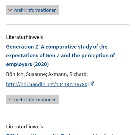
n
f
f
ö
e
n
f
f
mehr Informationen
f
u
e
n
n
f
e
u
e
e
n
m
e
n
n
e
F
Literaturhinweis
m
n
e
F
Generation Z: A comparative study of the
n
e
expectations of Gen Z and the perception of
s
n
employers
(2020)
t
s
e
t
Böhlich, Susanne;
Axmann, Richard;
r
e
I
http://hdl.handle.net/10419/216780
ö
r
n
f
ö
n
mehr Informationen
f
f
e
n
f
u
e
n
e
n
e
Literaturhinweis
m
n
F