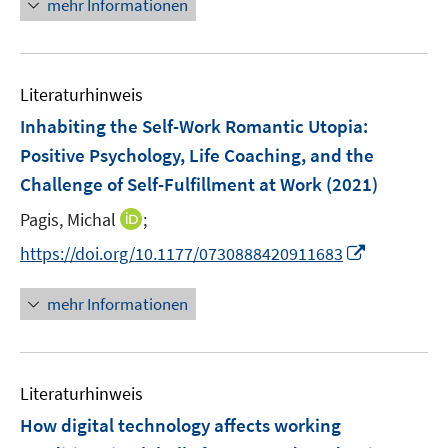
mehr Informationen
f
f
f
ö
e
n
n
f
f
u
e
e
n
f
e
n
n
e
n
Literaturhinweis
m
n
e
F
Inhabiting the Self-Work Romantic Utopia:
n
e
Positive Psychology, Life Coaching, and the
n
Challenge of Self-Fulfillment at Work
(2021)
s
t
I
Pagis, Michal
;
e
n
I
https://doi.org/10.1177/0730888420911683
r
n
n
ö
e
n
mehr Informationen
f
u
e
f
e
u
n
m
e
e
F
Literaturhinweis
m
n
e
F
How digital technology affects working
n
e