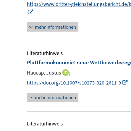
n
https://www.dritter-gleichstellungsbericht.de
I
n
mehr Informationen
n
e
u
e
Literaturhinweis
m
Plattformökonomie: neue Wettbewerbsrege
F
Haucap, Justus
;
I
e
n
I
https://doi.org/10.1007/s10273-020-2611-9
n
n
n
s
mehr Informationen
e
n
t
u
e
e
e
u
r
m
e
Literaturhinweis
ö
F