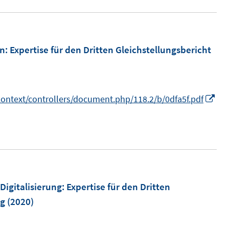
ö
f
f
en
:
Expertise für den Dritten Gleichstellungsbericht
n
e
n
I
/kontext/controllers/document.php/118.2/b/0dfa5f.pdf
n
n
e
u
e
m
igitalisierung
:
Expertise für den Dritten
F
ng
(2020)
e
n