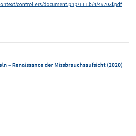
/kontext/controllers/document.php/111.b/4/49703f.pdf
s
t
e
r
ö
f
f
ln – Renaissance der Missbrauchsaufsicht
(2020)
n
e
n