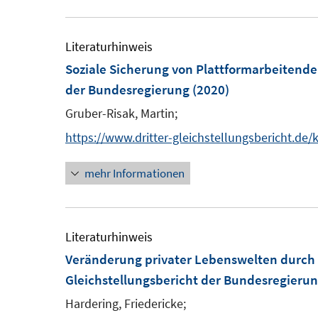
u
e
r
e
u
ö
m
e
Literaturhinweis
f
F
m
Soziale Sicherung von Plattformarbeitend
f
e
F
der Bundesregierung
(2020)
n
n
e
e
Gruber-Risak, Martin;
s
n
n
https://www.dritter-gleichstellungsbericht.de
t
s
e
t
mehr Informationen
r
e
ö
r
f
ö
Literaturhinweis
f
f
Veränderung privater Lebenswelten durch D
n
f
Gleichstellungsbericht der Bundesregieru
e
n
n
Hardering, Friedericke;
e