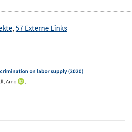
ekte
,
57 Externe Links
scrimination on labor supply
(2020)
dl, Arno
;
I
n
n
e
u
e
m