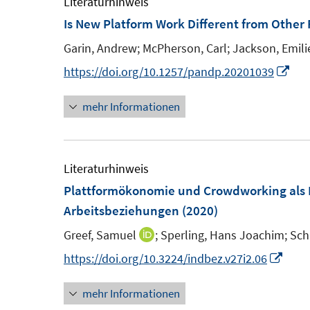
e
Literaturhinweis
F
F
m
Is New Platform Work Different from Other 
e
e
F
Garin, Andrew;
McPherson, Carl;
Jackson, Emili
n
n
e
I
https://doi.org/10.1257/pandp.20201039
s
s
n
n
t
t
s
mehr Informationen
n
e
e
t
e
r
r
e
u
ö
ö
r
e
Literaturhinweis
f
f
ö
m
Plattformökonomie und Crowdworking als 
f
f
f
F
Arbeitsbeziehungen
(2020)
n
n
f
e
e
e
n
Greef, Samuel
;
Sperling, Hans Joachim;
Sch
I
n
n
n
e
n
I
https://doi.org/10.3224/indbez.v27i2.06
s
n
n
n
t
mehr Informationen
e
n
e