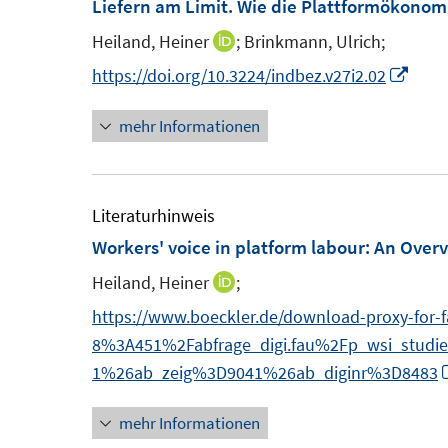
Liefern am Limit. Wie die Plattformökonom
f
e
F
f
Heiland, Heiner
;
Brinkmann, Ulrich;
I
n
e
n
n
I
https://doi.org/10.3224/indbez.v27i2.02
s
n
e
n
n
t
s
n
mehr Informationen
e
n
e
t
u
e
r
e
e
u
ö
r
m
e
Literaturhinweis
f
ö
F
m
Workers' voice in platform labour
:
An Over
f
f
e
F
n
f
Heiland, Heiner
;
I
n
e
e
n
n
https://www.boeckler.de/download-proxy-for
s
n
n
e
n
8%3A451%2Fabfrage_digi.fau%2Fp_wsi_stud
t
s
n
e
1%26ab_zeig%3D9041%26ab_diginr%3D8483
e
t
u
r
e
mehr Informationen
e
ö
r