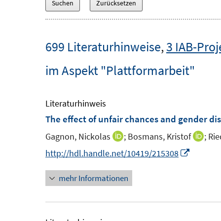
699 Literaturhinweise
,
3 IAB-Proj
im Aspekt "Plattformarbeit"
Literaturhinweis
The effect of unfair chances and gender di
Gagnon, Nickolas
;
Bosmans, Kristof
;
Rie
I
I
n
n
I
http://hdl.handle.net/10419/215308
n
n
n
mehr Informationen
e
e
n
u
u
e
e
e
u
m
m