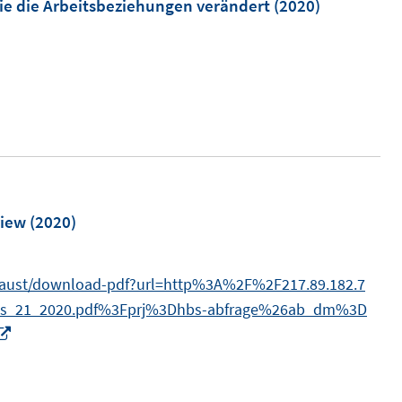
m
ie die Arbeitsbeziehungen verändert
(2020)
view
(2020)
-faust/download-pdf?url=http%3A%2F%2F217.89.182.7
ies_21_2020.pdf%3Fprj%3Dhbs-abfrage%26ab_dm%3D
I
n
n