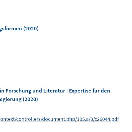
e
u
e
m
ngsformen
(2020)
F
e
n
s
t
e
r
in Forschung und Literatur : Expertise für den
ö
regierung
(2020)
f
f
n
/kontext/controllers/document.php/105.a/8/c26044.pdf
e