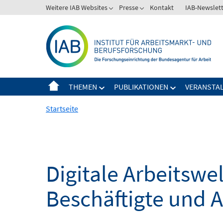
Springe
Weitere IAB Websites
Presse
Kontakt
IAB-Newslet
zum
Inhalt
THEMEN
PUBLIKATIONEN
VERANSTA
Startseite
Digitale Arbeitsw
Beschäftigte und 