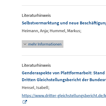
m
f
ö
F
f
f
e
Literaturhinweis
n
f
n
Selbstvermarktung und neue Beschäftigu
e
n
s
n
Heimann, Anja;
Hummel, Markus;
e
t
n
e
mehr Informationen
r
ö
f
Literaturhinweis
f
Genderaspekte von Plattformarbeit
:
Stand 
n
Dritten Gleichstellungsbericht der Bundes
e
n
Hensel, Isabell;
https://www.dritter-gleichstellungsbericht.de
I