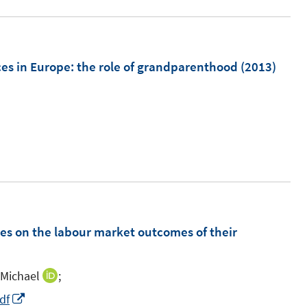
ces in Europe
:
the role of grandparenthood
(2013)
m
cies on the labour market outcomes of their
 Michael
;
I
n
I
df