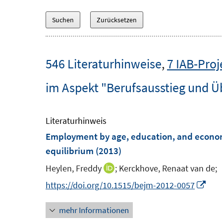
546 Literaturhinweise
,
7 IAB-Proj
im Aspekt "Berufsausstieg und Ü
Literaturhinweis
Employment by age, education, and econo
equilibrium
(2013)
Heylen, Freddy
;
Kerckhove, Renaat van de;
I
n
I
https://doi.org/10.1515/bejm-2012-0057
n
n
mehr Informationen
e
n