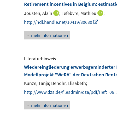
m
m
Retirement incentives in Belgium
:
estimati
f
F
F
f
Jousten, Alain
;
Lefebvre, Mathieu
;
I
I
e
e
n
n
n
I
http://hdl.handle.net/10419/80680
n
n
e
n
n
n
s
s
n
mehr Informationen
e
e
n
t
t
u
u
e
e
e
e
e
u
r
r
m
m
e
Literaturhinweis
ö
ö
F
F
m
Wiedereingliederung erwerbsgeminderter 
f
f
e
e
F
Modellprojekt "WeRA" der Deutschen Ren
f
f
n
n
e
n
n
Kunze, Tanja;
Benöhr, Elisabeth;
s
s
n
e
e
http://www.dza.de/fileadmin/dza/pdf/Heft_
t
t
s
n
n
e
e
t
mehr Informationen
r
r
e
ö
ö
r