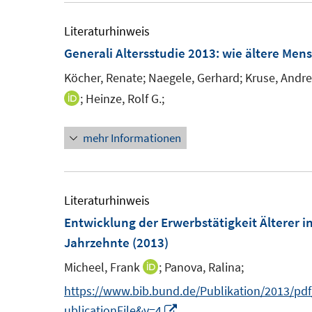
f
f
ö
Literaturhinweis
f
f
f
Generali Altersstudie 2013
:
wie ältere Men
n
n
f
e
e
Köcher, Renate;
Naegele, Gerhard;
Kruse, Andre
n
n
n
e
;
Heinze, Rolf G.;
I
n
n
n
mehr Informationen
e
u
e
Literaturhinweis
m
Entwicklung der Erwerbstätigkeit Älterer 
F
Jahrzehnte
(2013)
e
Micheel, Frank
;
Panova, Ralina;
I
n
n
https://www.bib.bund.de/Publikation/2013/pd
s
n
I
ublicationFile&v=4