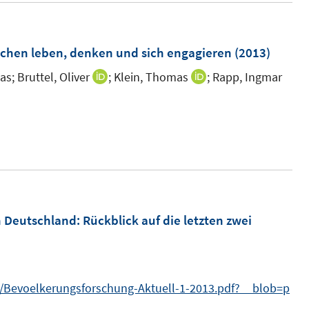
u
e
m
schen leben, denken und sich engagieren
(2013)
F
as;
Bruttel, Oliver
;
Klein, Thomas
;
Rapp, Ingmar
I
I
e
n
n
n
n
n
s
e
e
t
u
u
e
e
e
r
m
m
ö
F
F
in Deutschland
:
Rückblick auf die letzten zwei
f
e
e
f
n
n
n
s
s
e
f/Bevoelkerungsforschung-Aktuell-1-2013.pdf?__blob=p
t
t
n