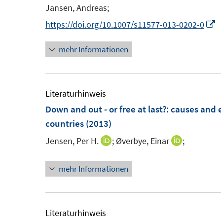
n
n
e
e
Jansen, Andreas;
s
s
n
n
I
https://doi.org/10.1007/s11577-013-0202-0
t
t
n
e
e
mehr Informationen
n
r
r
e
ö
ö
u
f
f
e
Literaturhinweis
f
f
Down and out - or free at last?
:
causes and e
n
n
F
countries
(2013)
e
e
e
n
n
Jensen, Per H.
;
Øverbye, Einar
;
I
I
n
n
n
s
mehr Informationen
n
n
t
e
e
e
u
u
r
e
e
Literaturhinweis
ö