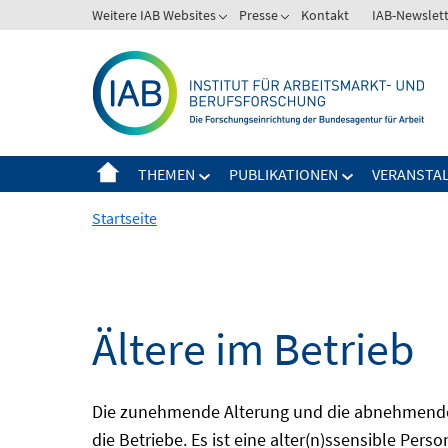
Springe
Weitere IAB Websites
Presse
Kontakt
IAB-Newslet
zum
Inhalt
THEMEN
PUBLIKATIONEN
VERANSTA
Startseite
Ältere im Betrieb
Die zunehmende Alterung und die abnehmende 
die Betriebe. Es ist eine alter(n)ssensible Pers