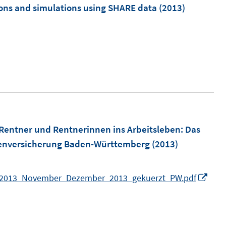
ons and simulations using SHARE data
(2013)
Rentner und Rentnerinnen ins Arbeitsleben
:
Das
tenversicherung Baden-Württemberg
(2013)
I
06_2013_November_Dezember_2013_gekuerzt_PW.pdf
n
n
e