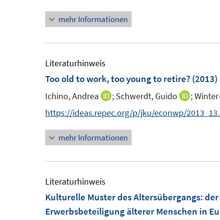
n
n
n
e
t
mehr Informationen
e
e
r
e
u
u
ö
r
e
e
f
ö
m
m
Literaturhinweis
f
f
F
F
Too old to work, too young to retire?
(2013)
n
f
e
e
e
n
Ichino, Andrea
;
Schwerdt, Guido
;
Winter
I
I
n
n
n
e
n
n
https://ideas.repec.org/p/jku/econwp/2013_13
s
s
n
n
n
t
t
mehr Informationen
e
e
e
e
u
u
r
r
e
e
ö
ö
m
m
Literaturhinweis
f
f
F
F
Kulturelle Muster des Altersübergangs
:
der
f
f
e
e
Erwerbsbeteiligung älterer Menschen in E
n
n