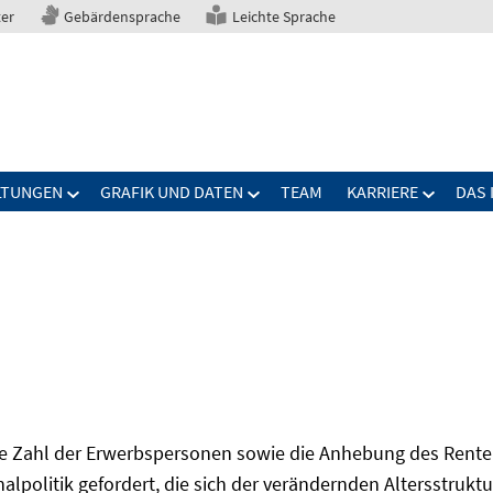
ter
Gebärdensprache
Leichte Sprache
LTUNGEN
GRAFIK UND DATEN
TEAM
KARRIERE
DAS 
Zahl der Erwerbspersonen sowie die Anhebung des Renten
onalpolitik gefordert, die sich der verändernden Altersstruktu