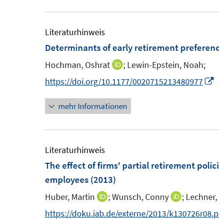
u
e
e
u
m
e
Literaturhinweis
F
m
Determinants of early retirement preferen
e
F
Hochman, Oshrat
;
Lewin-Epstein, Noah;
I
n
e
n
I
https://doi.org/10.1177/0020715213480977
s
n
n
n
t
s
mehr Informationen
e
n
e
t
u
e
r
e
e
u
ö
r
m
e
Literaturhinweis
f
ö
F
The effect of firms' partial retirement poli
f
f
e
F
employees
(2013)
n
f
n
e
e
n
Huber, Martin
;
Wunsch, Conny
;
Lechner,
I
I
s
n
n
e
n
n
https://doku.iab.de/externe/2013/k130726r08.p
t
s