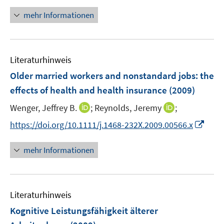
n
e
r
n
mehr Informationen
u
ö
e
e
f
u
m
f
e
F
n
Literaturhinweis
m
e
e
F
Older married workers and nonstandard jobs
:
the
n
n
e
effects of health and health insurance
(2009)
s
n
t
I
I
Wenger, Jeffrey B.
;
Reynolds, Jeremy
;
s
e
n
n
t
I
https://doi.org/10.1111/j.1468-232X.2009.00566.x
r
n
n
e
n
ö
e
e
r
n
mehr Informationen
f
u
u
ö
e
f
e
e
f
u
n
m
m
f
e
e
F
F
n
Literaturhinweis
m
n
e
e
e
F
Kognitive Leistungsfähigkeit älterer
n
n
n
e