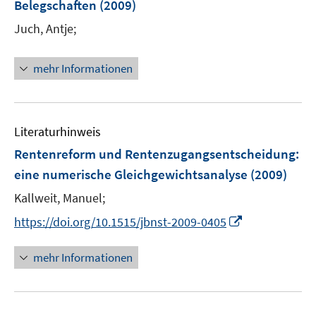
e
Belegschaften
(2009)
t
ö
r
e
Juch, Antje;
f
ö
r
f
f
ö
n
mehr Informationen
f
f
e
n
f
n
e
n
n
e
Literaturhinweis
n
Rentenreform und Rentenzugangsentscheidung
:
eine numerische Gleichgewichtsanalyse
(2009)
Kallweit, Manuel;
I
https://doi.org/10.1515/jbnst-2009-0405
n
n
mehr Informationen
e
u
e