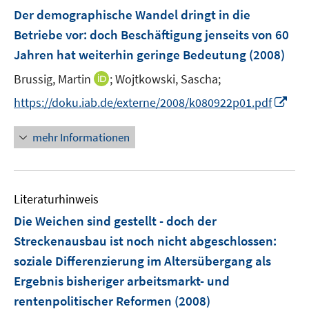
F
F
n
Der demographische Wandel dringt in die
e
e
e
Betriebe vor
:
doch Beschäftigung jenseits von 60
n
n
n
Jahren hat weiterhin geringe Bedeutung
(2008)
s
s
t
t
I
Brussig, Martin
;
Wojtkowski, Sascha;
e
e
n
I
https://doku.iab.de/externe/2008/k080922p01.pdf
r
r
n
n
ö
ö
e
n
mehr Informationen
f
f
u
e
f
f
e
u
n
n
m
e
e
e
F
Literaturhinweis
m
n
n
e
F
Die Weichen sind gestellt - doch der
n
e
Streckenausbau ist noch nicht abgeschlossen
:
s
n
soziale Differenzierung im Altersübergang als
t
s
e
Ergebnis bisheriger arbeitsmarkt- und
t
r
e
rentenpolitischer Reformen
(2008)