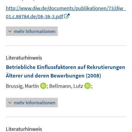
t
http://www.diw.de/documents/publikationen/73/diw_
e
I
01.c.88784.de/08-38-3.pdf
r
n
ö
n
mehr Informationen
f
e
f
u
n
e
e
Literaturhinweis
m
n
F
Betriebliche Einflussfaktoren auf Rekrutierungen
e
Älterer und deren Bewerbungen
(2008)
n
I
I
Brussig, Martin
;
Bellmann, Lutz
;
s
n
n
t
n
n
e
mehr Informationen
e
e
r
u
u
ö
e
e
f
m
m
f
Literaturhinweis