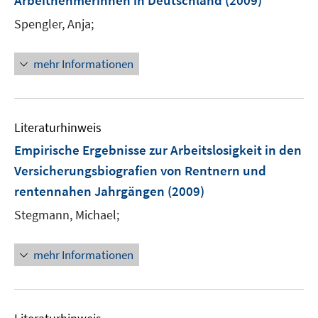
Arbeitnehmerinnen in Deutschland
(2009)
n
Spengler, Anja;
s
t
e
mehr Informationen
r
ö
f
Literaturhinweis
f
n
Empirische Ergebnisse zur Arbeitslosigkeit in den
e
Versicherungsbiografien von Rentnern und
n
rentennahen Jahrgängen
(2009)
Stegmann, Michael;
mehr Informationen