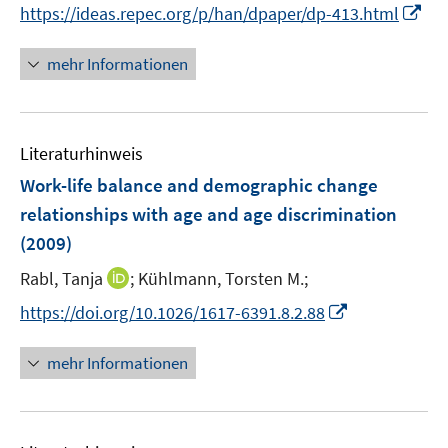
n
I
https://ideas.repec.org/p/han/dpaper/dp-413.html
ö
n
n
f
e
n
mehr Informationen
f
u
e
n
e
u
e
m
e
n
F
Literaturhinweis
m
e
F
Work-life balance and demographic change
n
e
relationships with age and age discrimination
s
n
(2009)
t
s
e
t
I
Rabl, Tanja
;
Kühlmann, Torsten M.;
r
e
n
I
https://doi.org/10.1026/1617-6391.8.2.88
ö
r
n
n
f
ö
e
n
f
mehr Informationen
f
u
e
n
f
e
u
e
n
m
e
n
e
F