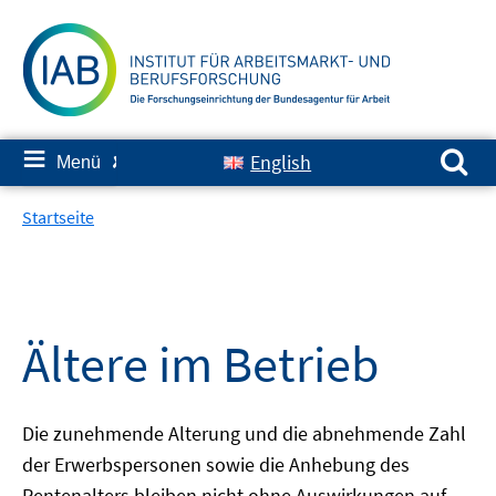
Springe
zum
Inhalt
Suchen nach:
≡
English
Menü
✘
Startseite
Ältere im Betrieb
Die zunehmende Alterung und die abnehmende Zahl
der Erwerbspersonen sowie die Anhebung des
Rentenalters bleiben nicht ohne Auswirkungen auf