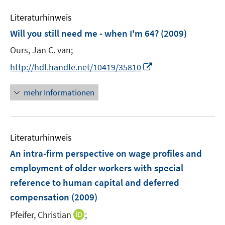
Literaturhinweis
Will you still need me - when I'm 64?
(2009)
Ours, Jan C. van;
I
http://hdl.handle.net/10419/35810
n
n
mehr Informationen
e
u
e
Literaturhinweis
m
F
An intra-firm perspective on wage profiles and
e
employment of older workers with special
n
reference to human capital and deferred
s
compensation
(2009)
t
e
I
Pfeifer, Christian
;
r