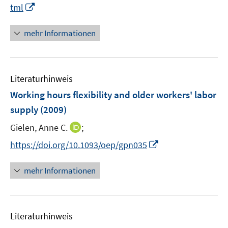
I
tml
n
n
mehr Informationen
e
u
e
Literaturhinweis
m
F
Working hours flexibility and older workers' labor
e
supply
(2009)
n
I
Gielen, Anne C.
;
s
n
t
I
https://doi.org/10.1093/oep/gpn035
n
e
n
e
r
n
mehr Informationen
u
ö
e
e
f
u
m
f
e
F
n
Literaturhinweis
m
e
e