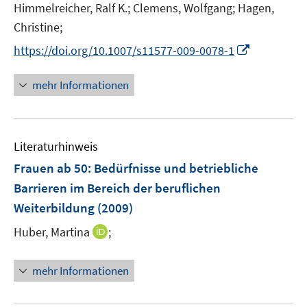
t
t
Himmelreicher, Ralf K.;
Clemens, Wolfgang;
Hagen,
s
e
e
t
Christine;
r
r
e
I
https://doi.org/10.1007/s11577-009-0078-1
ö
ö
r
n
f
f
ö
n
mehr Informationen
f
f
f
e
n
n
f
u
e
e
n
e
n
n
e
Literaturhinweis
m
n
F
Frauen ab 50
:
Bedürfnisse und betriebliche
e
Barrieren im Bereich der beruflichen
n
Weiterbildung
(2009)
s
t
I
Huber, Martina
;
e
n
r
n
mehr Informationen
ö
e
f
u