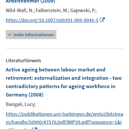
Arbeitnehmer
(2009)
s
s
n
t
t
Wild-Wall, N.;
Falkenstein, M.;
Gajewski, P.;
s
e
e
t
I
https://doi.org/10.1007/s00391-009-0045-5
r
r
e
n
ö
ö
r
n
mehr Informationen
f
f
ö
e
f
f
f
u
n
n
f
e
e
e
n
Literaturhinweis
m
n
n
e
F
Active ageing between labour market and
n
e
retirement
:
externalization and integration - two
n
contradictory patterns for ageing workforce in
s
Germany
(2008)
t
e
Bangali, Lucy;
r
https://publikationen.uni-tuebingen.de/xmlui/bitstrea
ö
m/handle/10900/47576/pdf/WiP39.pdf?sequence=1&i
f