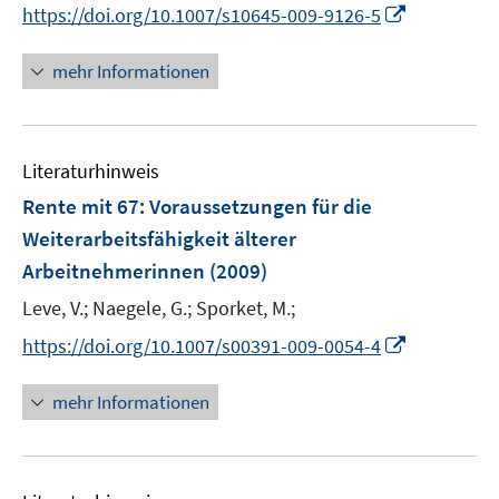
n
t
I
https://doi.org/10.1007/s10645-009-9126-5
n
e
n
e
r
n
mehr Informationen
u
ö
e
e
f
u
m
f
e
F
n
Literaturhinweis
m
e
e
F
Rente mit 67
:
Voraussetzungen für die
n
n
e
Weiterarbeitsfähigkeit älterer
s
n
Arbeitnehmerinnen
(2009)
t
s
e
t
Leve, V.;
Naegele, G.;
Sporket, M.;
r
e
I
https://doi.org/10.1007/s00391-009-0054-4
ö
r
n
f
ö
n
mehr Informationen
f
f
e
n
f
u
e
n
e
n
e