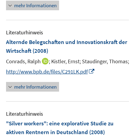
n
mehr Informationen
f
e
n
u
e
e
n
Literaturhinweis
m
F
Alternde Belegschaften und Innovationskraft der
e
Wirtschaft
(2008)
n
I
Conrads, Ralph
;
Kistler, Ernst;
Staudinger, Thomas;
s
n
t
I
http://www.bpb.de/files/C291LK.pdf
n
e
n
e
r
n
mehr Informationen
u
ö
e
e
f
u
m
f
e
F
n
Literaturhinweis
m
e
e
F
"Silver workers"
:
eine explorative Studie zu
n
n
e
aktiven Rentnern in Deutschland
(2008)
s