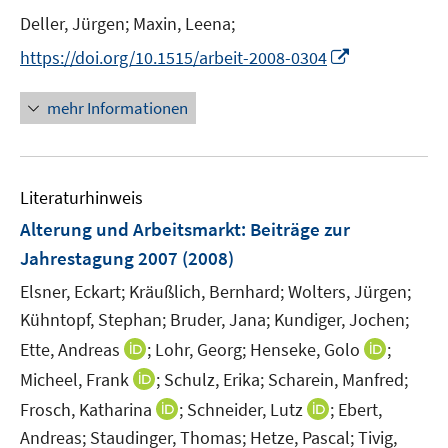
n
t
Deller, Jürgen;
Maxin, Leena;
s
e
t
I
https://doi.org/10.1515/arbeit-2008-0304
r
e
n
ö
r
n
mehr Informationen
f
ö
e
f
f
u
n
f
e
e
n
Literaturhinweis
m
n
e
F
Alterung und Arbeitsmarkt
:
Beiträge zur
n
e
Jahrestagung 2007
(2008)
n
Elsner, Eckart;
Kräußlich, Bernhard;
Wolters, Jürgen;
s
t
Kühntopf, Stephan;
Bruder, Jana;
Kundiger, Jochen;
e
I
I
Ette, Andreas
;
Lohr, Georg;
Henseke, Golo
;
r
n
n
I
Micheel, Frank
;
Schulz, Erika;
Scharein, Manfred;
ö
n
n
n
I
I
Frosch, Katharina
;
Schneider, Lutz
;
Ebert,
f
e
e
n
n
n
Andreas;
Staudinger, Thomas;
Hetze, Pascal;
Tivig,
f
u
u