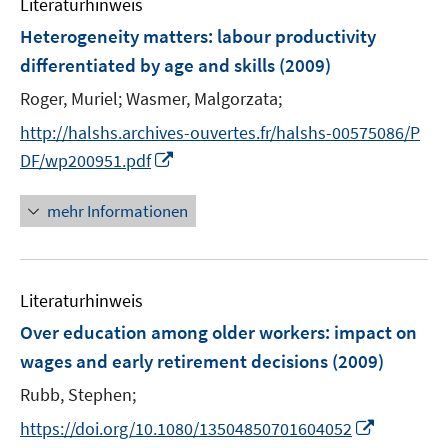
Literaturhinweis
m
n
e
F
Heterogeneity matters
:
labour productivity
n
e
differentiated by age and skills
(2009)
s
n
t
Roger, Muriel;
Wasmer, Malgorzata;
s
e
t
http://halshs.archives-ouvertes.fr/halshs-00575086/P
r
e
I
DF/wp200951.pdf
ö
r
n
f
ö
n
mehr Informationen
f
f
e
n
f
u
e
n
e
n
e
Literaturhinweis
m
n
F
Over education among older workers
:
impact on
e
wages and early retirement decisions
(2009)
n
Rubb, Stephen;
s
t
I
https://doi.org/10.1080/13504850701604052
e