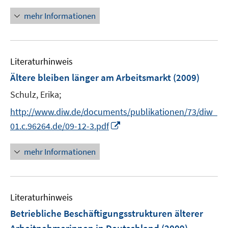
n
r
n
mehr Informationen
ö
e
f
u
f
e
n
Literaturhinweis
m
e
F
Ältere bleiben länger am Arbeitsmarkt
(2009)
n
e
Schulz, Erika;
n
s
http://www.diw.de/documents/publikationen/73/diw_
t
I
01.c.96264.de/09-12-3.pdf
e
n
r
n
mehr Informationen
ö
e
f
u
f
e
n
Literaturhinweis
m
e
F
Betriebliche Beschäftigungsstrukturen älterer
n
e