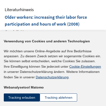
e
Literaturhinweis
m
F
Older workers: increasing their labor force
e
participation and hours of work
(2008)
n
Gendell, Murray;
s
t
I
http://stats.bls.gov/opub/mlr/2008/01/art3full.pdf
Verwendung von Cookies und anderen Technologien
e
n
r
n
mehr Informationen
Wir möchten unsere Online-Angebote auf Ihre Bedürfnisse
ö
e
anpassen. Zu diesem Zweck setzen wir sogenannte Cookies ein.
f
u
Sie können selbst entscheiden, welche Cookies Sie zulassen.
f
Ihre Einwilligung können Sie jederzeit unter
Cookie-Einstellungen
e
n
in unserer Datenschutzerklärung ändern. Weitere Informationen
Literaturhinweis
m
e
finden Sie in unserer
Datenschutzerklärung
.
F
How changes in social security affect recent
n
e
retirement trends
(2008)
Webanalysetool Matomo
n
Gustman, Alan L.;
Steinmeier, Thomas;
s
Tracking erlauben
Tracking ablehnen
t
I
https://doi.org/10.3386/w14105