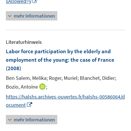
I
f
sAllowed=y
n
n
n
e
mehr Informationen
e
n
u
e
Literaturhinweis
m
F
Labor force participation by the elderly and
e
employment of the young
:
the case of France
n
(2008)
s
t
Ben Salem, Melika;
Roger, Muriel;
Blanchet, Didier;
e
I
Bozio, Antoine
;
r
n
https://halshs.archives-ouvertes.fr/halshs-00586064/d
ö
n
I
ocument
f
e
n
f
u
n
n
mehr Informationen
e
e
e
m