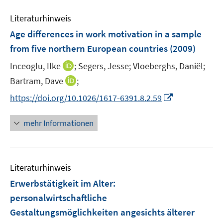
f
e
n
m
Literaturhinweis
e
F
Age differences in work motivation in a sample
n
e
from five northern European countries
(2009)
n
s
I
Inceoglu, Ilke
;
Segers, Jesse;
Vloeberghs, Daniël;
t
n
I
Bartram, Dave
;
e
n
n
I
https://doi.org/10.1026/1617-6391.8.2.59
r
e
n
n
ö
u
e
n
mehr Informationen
f
e
u
e
f
m
e
u
n
F
m
e
e
e
F
Literaturhinweis
m
n
n
e
F
Erwerbstätigkeit im Alter
:
s
n
e
t
personalwirtschaftliche
s
n
e
Gestaltungsmöglichkeiten angesichts älterer
t
s
r