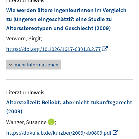
Literaturhinweis
Wie werden ältere IngenieurInnen im Vergleich
zu jüngeren eingeschätzt?
:
eine Studie zu
Altersstereotypen und Geschlecht
(2009)
Verworn, Birgit;
I
https://doi.org/10.1026/1617-6391.8.2.77
n
n
mehr Informationen
e
u
e
Literaturhinweis
m
F
Altersteilzeit: Beliebt, aber nicht zukunftsgerecht
e
(2009)
n
I
Wanger, Susanne
;
s
n
t
I
https://doku.iab.de/kurzber/2009/kb0809.pdf
n
e