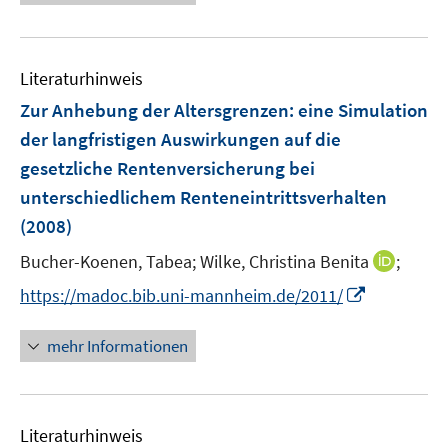
e
e
n
f
e
n
u
e
n
m
e
n
e
F
Literaturhinweis
m
n
e
F
Zur Anhebung der Altersgrenzen
:
eine Simulation
n
e
der langfristigen Auswirkungen auf die
s
n
gesetzliche Rentenversicherung bei
t
s
e
unterschiedlichem Renteneintrittsverhalten
t
r
e
(2008)
ö
r
I
Bucher-Koenen, Tabea;
Wilke, Christina Benita
;
f
ö
n
f
I
https://madoc.bib.uni-mannheim.de/2011/
f
n
n
n
f
e
e
n
n
mehr Informationen
u
n
e
e
e
u
n
m
e
F
Literaturhinweis
m