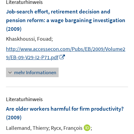
Literaturhinweis
m
F
Job-search effort, retirement decision and
e
pension reform
:
a wage bargaining investigation
n
(2009)
s
t
Khaskhoussi, Fouad;
e
http://www.accessecon.com/Pubs/EB/2009/Volume2
r
I
9/EB-09-V29-I2-P71.pdf
ö
n
f
n
mehr Informationen
f
e
n
u
e
e
n
Literaturhinweis
m
F
Are older workers harmful for firm productivity?
e
(2009)
n
I
Lallemand, Thierry;
Rycx, François
;
s