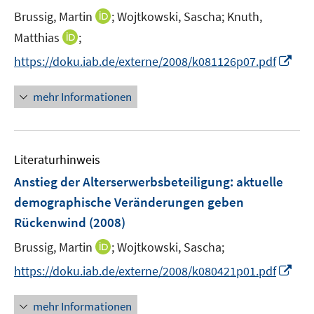
ö
r
I
Brussig, Martin
;
Wojtkowski, Sascha;
Knuth,
f
ö
n
f
I
Matthias
;
f
n
n
n
f
I
https://doku.iab.de/externe/2008/k081126p07.pdf
e
e
n
n
n
u
n
e
e
n
mehr Informationen
e
u
n
e
m
e
u
F
m
e
e
F
Literaturhinweis
m
n
e
F
Anstieg der Alterserwerbsbeteiligung
:
aktuelle
s
n
e
t
demographische Veränderungen geben
s
n
e
Rückenwind
t
(2008)
s
r
e
t
I
Brussig, Martin
;
Wojtkowski, Sascha;
ö
r
e
n
f
I
https://doku.iab.de/externe/2008/k080421p01.pdf
ö
r
n
f
n
f
ö
e
n
n
f
mehr Informationen
f
u