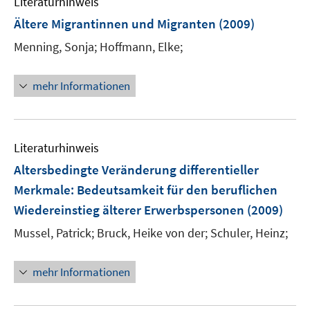
Literaturhinweis
m
n
F
Ältere Migrantinnen und Migranten
(2009)
e
Menning, Sonja;
Hoffmann, Elke;
n
s
t
mehr Informationen
e
r
ö
Literaturhinweis
f
f
Altersbedingte Veränderung differentieller
n
Merkmale
:
Bedeutsamkeit für den beruflichen
e
Wiedereinstieg älterer Erwerbspersonen
(2009)
n
Mussel, Patrick;
Bruck, Heike von der;
Schuler, Heinz;
mehr Informationen