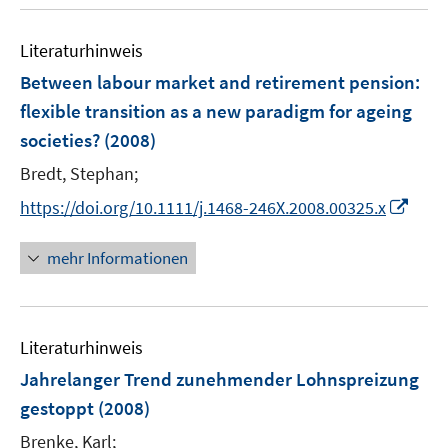
u
n
F
e
e
Literaturhinweis
m
n
F
Between labour market and retirement pension
:
s
e
flexible transition as a new paradigm for ageing
t
n
e
societies?
(2008)
s
r
t
Bredt, Stephan;
ö
e
I
https://doi.org/10.1111/j.1468-246X.2008.00325.x
f
r
n
f
ö
n
n
mehr Informationen
f
e
e
f
u
n
n
e
e
Literaturhinweis
m
n
F
Jahrelanger Trend zunehmender Lohnspreizung
e
gestoppt
(2008)
n
Brenke, Karl;
s