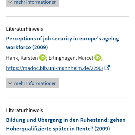
n
mehr Informationen
f
f
e
n
f
u
e
n
e
n
e
Literaturhinweis
m
n
F
Perceptions of job security in europe's ageing
e
workforce
(2009)
n
I
I
Hank, Karsten
;
Erlinghagen, Marcel
;
s
n
n
t
I
https://madoc.bib.uni-mannheim.de/2290/
n
n
e
n
e
e
r
n
mehr Informationen
u
u
ö
e
e
e
f
u
m
m
f
e
F
F
n
Literaturhinweis
m
e
e
e
F
Bildung und Übergang in den Ruhestand
:
gehen
n
n
n
e
Höherqualifizierte später in Rente?
(2009)
s
s
n