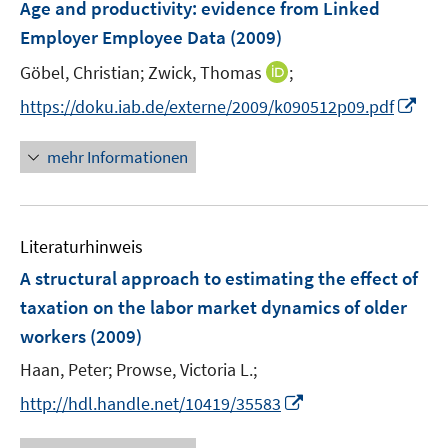
F
Age and productivity
:
evidence from Linked
n
n
e
Employer Employee Data
(2009)
s
n
t
I
Göbel, Christian;
Zwick, Thomas
;
s
e
n
t
I
https://doku.iab.de/externe/2009/k090512p09.pdf
r
n
e
n
ö
e
r
n
mehr Informationen
f
u
ö
e
f
e
f
u
n
m
f
e
e
F
n
Literaturhinweis
m
n
e
e
F
A structural approach to estimating the effect of
n
n
e
taxation on the labor market dynamics of older
s
n
workers
(2009)
t
s
e
t
Haan, Peter;
Prowse, Victoria L.;
r
e
I
http://hdl.handle.net/10419/35583
ö
r
n
f
ö