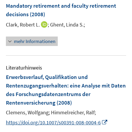
e
F
Mandatory retirement and faculty retirement
n
e
decisions
(2008)
s
n
t
I
Clark, Robert L.
;
Ghent, Linda S.;
s
e
n
t
r
n
e
mehr Informationen
ö
e
r
f
u
ö
f
e
f
n
m
f
Literaturhinweis
e
F
n
Erwerbsverlauf, Qualifikation und
n
e
e
Rentenzugangsverhalten
:
eine Analyse mit Daten
n
n
des Forschungsdatenzentrums der
s
t
Rentenversicherung
(2008)
e
Clemens, Wolfgang;
Himmelreicher, Ralf;
r
I
https://doi.org/10.1007/s00391-008-0004-6
ö
n
f