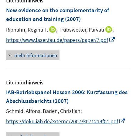
Literaturhinweis
f
n
New evidence on the complementarity of
e
education and training
(2007)
n
I
I
Riphahn, Regina T.
;
Trübswetter, Parvati
;
n
n
I
https://www.laser.fau.de/papers/paper/7.pdf
n
n
n
e
e
n
mehr Informationen
u
u
e
e
e
u
m
m
e
F
F
Literaturhinweis
m
e
e
F
IAB-Betriebspanel Hessen 2006
:
Kurzfassung des
n
n
e
Abschlussberichts
(2007)
s
s
n
t
t
Schmid, Alfons;
Baden, Christian;
s
e
e
t
I
https://doku.iab.de/externe/2007/k071214f01.pdf
r
r
e
n
ö
ö
r
n