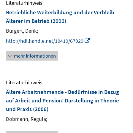
Literaturhinweis
m
F
Betriebliche Weiterbildung und der Verbleib
e
Älterer im Betrieb
(2006)
n
Burgert, Derik;
s
t
I
http://hdl.handle.net/10419/67929
e
n
r
n
mehr Informationen
ö
e
f
u
f
e
n
Literaturhinweis
m
e
F
Ältere Arbeitnehmende - Bedürfnisse in Bezug
n
e
auf Arbeit und Pension
:
Darstellung in Theorie
n
und Praxis
(2006)
s
t
Dobmann, Regula;
e
r