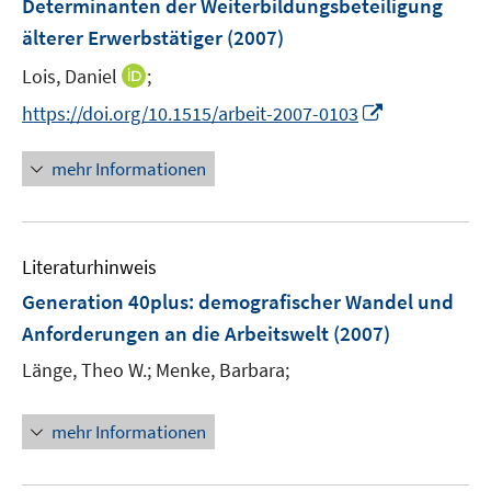
Determinanten der Weiterbildungsbeteiligung
s
n
t
älterer Erwerbstätiger
(2007)
s
e
t
I
Lois, Daniel
;
r
e
n
I
https://doi.org/10.1515/arbeit-2007-0103
ö
r
n
n
f
ö
e
n
f
mehr Informationen
f
u
e
n
f
e
u
e
n
m
e
n
e
F
Literaturhinweis
m
n
e
F
Generation 40plus
:
demografischer Wandel und
n
e
Anforderungen an die Arbeitswelt
(2007)
s
n
t
Länge, Theo W.;
Menke, Barbara;
s
e
t
r
e
mehr Informationen
ö
r
f
ö