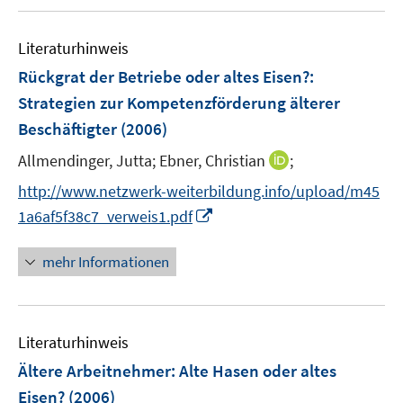
u
m
e
F
Literaturhinweis
m
e
F
Rückgrat der Betriebe oder altes Eisen?
:
n
e
Strategien zur Kompetenzförderung älterer
s
n
Beschäftigter
(2006)
t
s
e
t
I
Allmendinger, Jutta;
Ebner, Christian
;
r
e
n
http://www.netzwerk-weiterbildung.info/upload/m45
ö
r
n
I
f
1a6af5f38c7_verweis1.pdf
ö
e
n
f
f
u
n
n
mehr Informationen
f
e
e
e
n
m
u
n
e
F
e
n
e
Literaturhinweis
m
n
F
Ältere Arbeitnehmer: Alte Hasen oder altes
s
e
Eisen?
(2006)
t