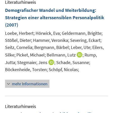
Literaturhinweis
Demografischer Wandel und Weiterbildung
:
Strategien einer alterssensiblen Personalpolitik
(2007)
Loebe, Herbert;
Hörwick, Eva;
Geldermann, Brigitte;
Stößel, Dieter;
Hammer, Veronika;
Severing, Eckart;
Seitz, Cornelia;
Bergmann, Bärbel;
Leber, Ute;
Eilers,
I
Silke;
Picket, Michael;
Bellmann, Lutz
;
Rump,
n
I
Jutta;
Stegmaier, Jens
;
Schade, Susanne;
n
n
Böckenheide, Torsten;
Schöpf, Nicolas;
e
n
u
e
mehr Informationen
e
u
m
e
F
m
e
F
Literaturhinweis
n
e