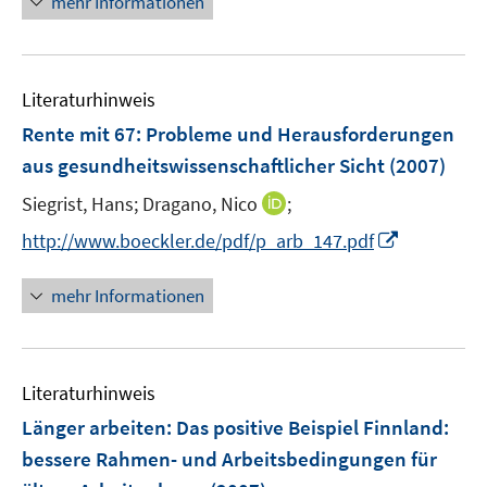
mehr Informationen
f
f
ö
e
f
f
f
u
n
n
f
e
e
e
n
Literaturhinweis
m
n
n
e
F
Rente mit 67
:
Probleme und Herausforderungen
n
e
aus gesundheitswissenschaftlicher Sicht
(2007)
n
I
Siegrist, Hans;
Dragano, Nico
;
s
n
t
I
http://www.boeckler.de/pdf/p_arb_147.pdf
n
e
n
e
r
n
mehr Informationen
u
ö
e
e
f
u
m
f
e
F
n
Literaturhinweis
m
e
e
F
Länger arbeiten: Das positive Beispiel Finnland
:
n
n
e
bessere Rahmen- und Arbeitsbedingungen für
s
n