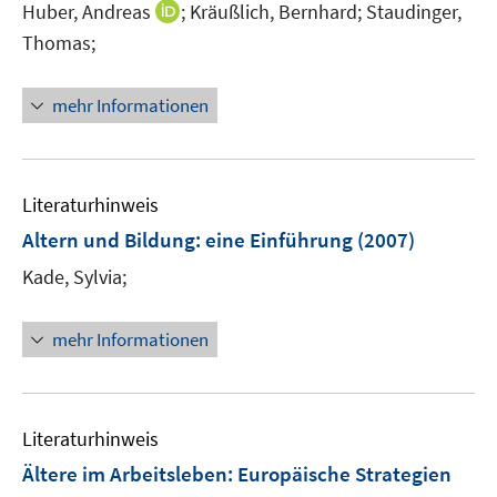
I
Huber, Andreas
;
Kräußlich, Bernhard;
Staudinger,
s
n
t
Thomas;
n
e
e
r
mehr Informationen
u
ö
e
f
m
f
F
n
Literaturhinweis
e
e
Altern und Bildung
:
eine Einführung
(2007)
n
n
Kade, Sylvia;
s
t
e
mehr Informationen
r
ö
f
f
Literaturhinweis
n
Ältere im Arbeitsleben
:
Europäische Strategien
e