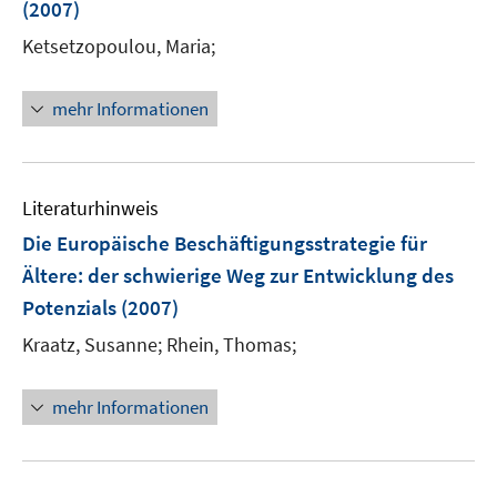
(2007)
n
Ketsetzopoulou, Maria;
mehr Informationen
Literaturhinweis
Die Europäische Beschäftigungsstrategie für
Ältere
:
der schwierige Weg zur Entwicklung des
Potenzials
(2007)
Kraatz, Susanne;
Rhein, Thomas;
mehr Informationen