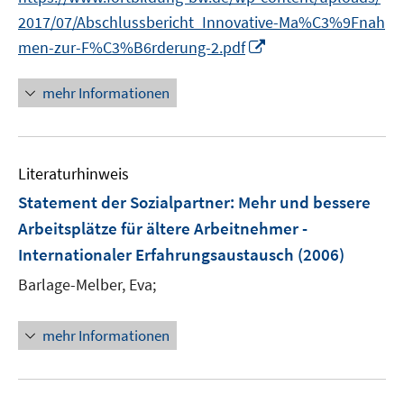
n
2017/07/Abschlussbericht_Innovative-Ma%C3%9Fnah
e
I
men-zur-F%C3%B6rderung-2.pdf
n
n
n
mehr Informationen
e
u
e
Literaturhinweis
m
F
Statement der Sozialpartner: Mehr und bessere
e
Arbeitsplätze für ältere Arbeitnehmer -
n
Internationaler Erfahrungsaustausch
(2006)
s
t
Barlage-Melber, Eva;
e
r
mehr Informationen
ö
f
f