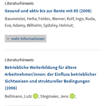
n
Literaturhinweis
e
Gesund und aktiv bis zur Rente mit 65
(2006)
n
Baumeister, Hella;
Feldes, Werner;
Kolf, Ingo;
Kuda,
Eva;
Adamy, Wilhelm;
Spitzley, Helmut;
mehr Informationen
Literaturhinweis
Betriebliche Weiterbildung für ältere
Arbeitnehmer/innen
:
der Einfluss betrieblicher
Sichtweisen und struktureller Bedingungen
(2006)
I
I
Bellmann, Lutz
;
Stegmaier, Jens
;
n
n