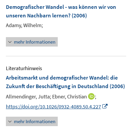
Demografischer Wandel - was können wir von
unseren Nachbarn lernen?
(2006)
Adamy, Wilhelm;
mehr Informationen
Literaturhinweis
Arbeitsmarkt und demografischer Wandel
:
die
Zukunft der Beschäftigung in Deutschland
(2006)
I
Allmendinger, Jutta;
Ebner, Christian
;
n
I
https://doi.org/10.1026/0932-4089.50.4.227
n
n
e
n
mehr Informationen
u
e
e