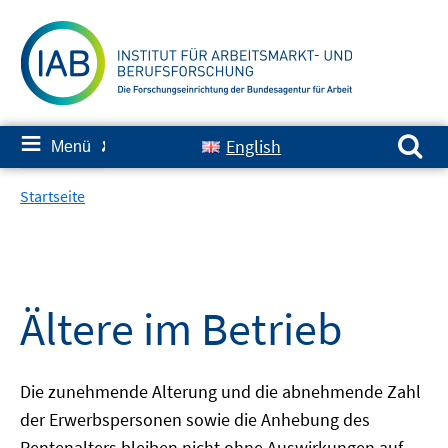
Springe
zum
Inhalt
Suchen nach:
≡
English
Menü
✘
Startseite
Ältere im Betrieb
Die zunehmende Alterung und die abnehmende Zahl
der Erwerbspersonen sowie die Anhebung des
Rentenalters bleiben nicht ohne Auswirkungen auf