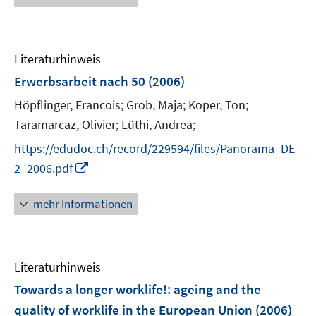
e
e
u
n
e
Literaturhinweis
m
F
Erwerbsarbeit nach 50
(2006)
e
Höpflinger, Francois;
Grob, Maja;
Koper, Ton;
n
Taramarcaz, Olivier;
Lüthi, Andrea;
s
t
https://edudoc.ch/record/229594/files/Panorama_DE_
e
I
2_2006.pdf
r
n
ö
n
mehr Informationen
f
e
f
u
n
e
e
Literaturhinweis
m
n
F
Towards a longer worklife!
:
ageing and the
e
quality of worklife in the European Union
(2006)