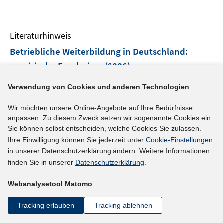
e
u
e
Literaturhinweis
m
F
Betriebliche Weiterbildung in Deutschland
:
e
empirische Ergebnisse
(2006)
n
Kuckulenz, Anja;
s
Verwendung von Cookies und anderen Technologien
t
e
Wir möchten unsere Online-Angebote auf Ihre Bedürfnisse
mehr Informationen
r
anpassen. Zu diesem Zweck setzen wir sogenannte Cookies ein.
Sie können selbst entscheiden, welche Cookies Sie zulassen.
ö
Ihre Einwilligung können Sie jederzeit unter
Cookie-Einstellungen
f
in unserer Datenschutzerklärung ändern. Weitere Informationen
Literaturhinweis
f
finden Sie in unserer
Datenschutzerklärung
.
n
Berichtssystem Weiterbildung IX
:
integrierter
e
Gesamtbericht zur Weiterbildungssituation in
Webanalysetool Matomo
n
Deutschland
(2006)
Tracking erlauben
Tracking ablehnen
Kuwan, Helmut;
Bilger, Frauke;
Gnahs, Dieter;
Seidel,