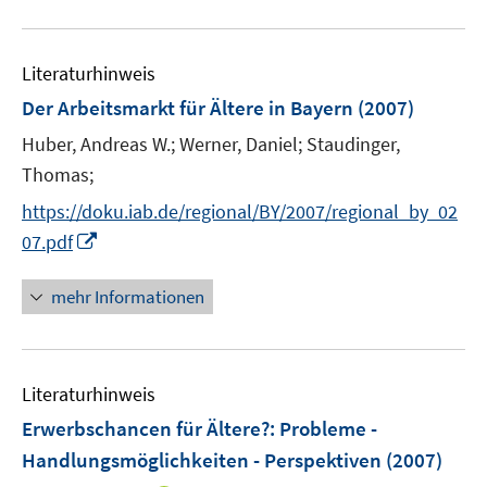
e
m
F
Literaturhinweis
e
Der Arbeitsmarkt für Ältere in Bayern
(2007)
n
Huber, Andreas W.;
Werner, Daniel;
Staudinger,
s
t
Thomas;
e
https://doku.iab.de/regional/BY/2007/regional_by_02
r
I
07.pdf
ö
n
f
n
mehr Informationen
f
e
n
u
e
e
n
Literaturhinweis
m
F
Erwerbschancen für Ältere?
:
Probleme -
e
Handlungsmöglichkeiten - Perspektiven
(2007)
n