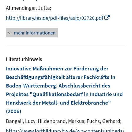
n
e
Allmendinger, Jutta;
s
r
t
I
http://library.fes.de/pdf-files/asfo/03720.pdf
ö
e
n
f
r
n
mehr Informationen
f
ö
e
n
f
u
e
f
e
n
n
Literaturhinweis
m
e
F
Innovative Maßnahmen zur Förderung der
n
e
Beschäftigungsfähigkeit älterer Fachkräfte in
n
Baden-Württemberg
:
Abschlussbericht des
s
Projektes "Qualifikationsbedarf in Industrie und
t
e
Handwerk der Metall- und Elektrobranche"
r
(2006)
ö
Bangali, Lucy;
Hildenbrand, Markus;
Fuchs, Gerhard;
f
f
https://www.fortbildung-bw.de/wp-content/uploads/