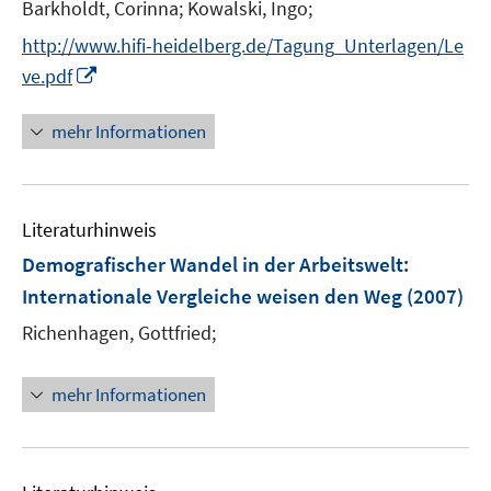
Barkholdt, Corinna;
Kowalski, Ingo;
http://www.hifi-heidelberg.de/Tagung_Unterlagen/Le
I
ve.pdf
n
n
mehr Informationen
e
u
e
Literaturhinweis
m
F
Demografischer Wandel in der Arbeitswelt
:
e
Internationale Vergleiche weisen den Weg
(2007)
n
Richenhagen, Gottfried;
s
t
e
mehr Informationen
r
ö
f