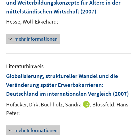
und Weiterbildungskonzepte für Ältere in der
mittelständischen Wirtschaft
(2007)
Hesse, Wolf-Ekkehard;
mehr Informationen
Literaturhinweis
Globalisierung, struktureller Wandel und die
Veränderung später Erwerbskarrieren
:
Deutschland im internationalen Vergleich
(2007)
I
Hofäcker, Dirk;
Buchholz, Sandra
;
Blossfeld, Hans-
n
Peter;
n
e
mehr Informationen
u