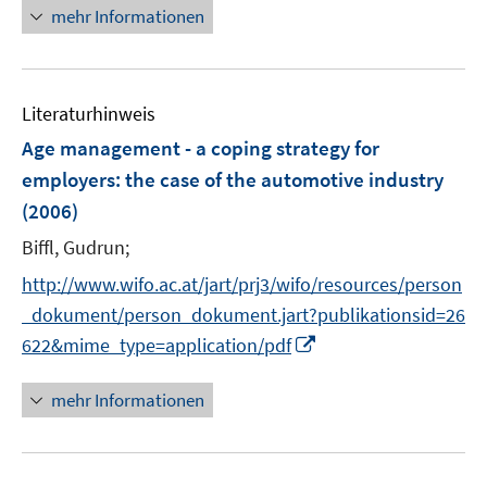
n
n
mehr Informationen
e
e
u
u
e
e
m
m
Literaturhinweis
F
F
Age management - a coping strategy for
e
e
employers
:
the case of the automotive industry
n
n
(2006)
s
s
t
t
Biffl, Gudrun;
e
e
http://www.wifo.ac.at/jart/prj3/wifo/resources/person
r
r
_dokument/person_dokument.jart?publikationsid=26
ö
ö
I
622&mime_type=application/pdf
f
f
n
f
f
n
n
n
mehr Informationen
e
e
e
u
n
n
e