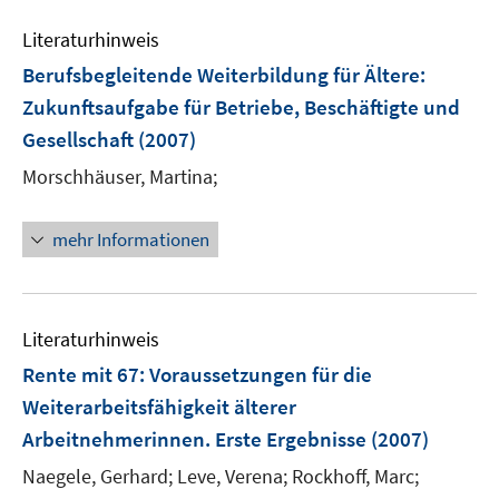
f
f
n
Literaturhinweis
f
e
n
Berufsbegleitende Weiterbildung für Ältere
:
n
e
Zukunftsaufgabe für Betriebe, Beschäftigte und
n
Gesellschaft
(2007)
Morschhäuser, Martina;
mehr Informationen
Literaturhinweis
Rente mit 67
:
Voraussetzungen für die
Weiterarbeitsfähigkeit älterer
Arbeitnehmerinnen. Erste Ergebnisse
(2007)
Naegele, Gerhard;
Leve, Verena;
Rockhoff, Marc;