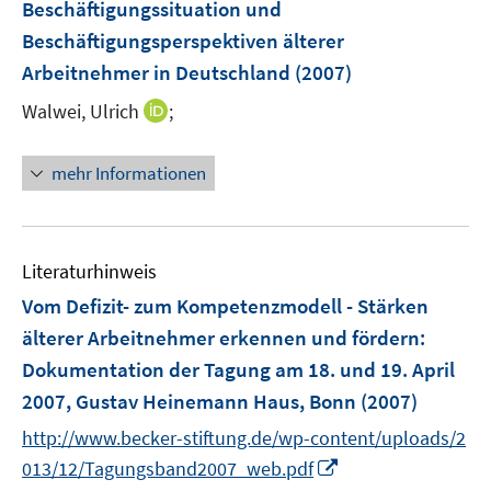
Beschäftigungssituation und
e
Beschäftigungsperspektiven älterer
n
Arbeitnehmer in Deutschland
(2007)
s
t
I
Walwei, Ulrich
;
e
n
r
n
mehr Informationen
ö
e
f
u
f
e
n
m
Literaturhinweis
e
F
Vom Defizit- zum Kompetenzmodell - Stärken
n
e
älterer Arbeitnehmer erkennen und fördern
:
n
Dokumentation der Tagung am 18. und 19. April
s
t
2007, Gustav Heinemann Haus, Bonn
(2007)
e
http://www.becker-stiftung.de/wp-content/uploads/2
r
I
013/12/Tagungsband2007_web.pdf
ö