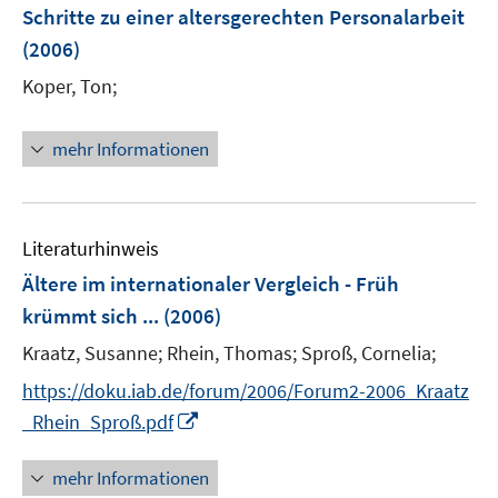
n
Schritte zu einer altersgerechten Personalarbeit
n
e
(2006)
s
n
t
Koper, Ton;
e
r
mehr Informationen
ö
f
f
n
Literaturhinweis
e
Ältere im internationaler Vergleich - Früh
n
krümmt sich ...
(2006)
Kraatz, Susanne;
Rhein, Thomas;
Sproß, Cornelia;
https://doku.iab.de/forum/2006/Forum2-2006_Kraatz
I
_Rhein_Sproß.pdf
n
n
mehr Informationen