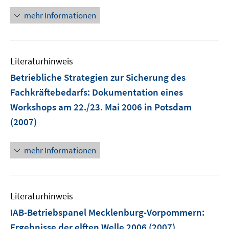
n
f
n
mehr Informationen
f
e
n
u
e
e
n
Literaturhinweis
m
F
Betriebliche Strategien zur Sicherung des
e
Fachkräftebedarfs
:
Dokumentation eines
n
Workshops am 22./23. Mai 2006 in Potsdam
s
(2007)
t
e
r
mehr Informationen
ö
f
f
Literaturhinweis
n
e
IAB-Betriebspanel Mecklenburg-Vorpommern
:
n
Ergebnisse der elften Welle 2006
(2007)