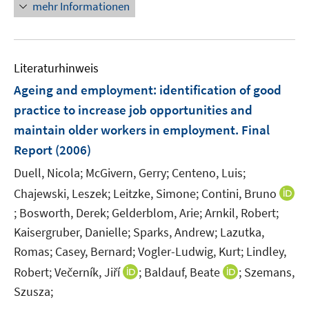
mehr Informationen
ö
f
f
n
Literaturhinweis
e
Ageing and employment
:
identification of good
n
practice to increase job opportunities and
maintain older workers in employment. Final
Report
(2006)
Duell, Nicola;
McGivern, Gerry;
Centeno, Luis;
Chajewski, Leszek;
Leitzke, Simone;
Contini, Bruno
;
Bosworth, Derek;
Gelderblom, Arie;
Arnkil, Robert;
I
n
Kaisergruber, Danielle;
Sparks, Andrew;
Lazutka,
n
Romas;
Casey, Bernard;
Vogler-Ludwig, Kurt;
Lindley,
e
I
I
Robert;
Večerník, Jiří
;
Baldauf, Beate
;
Szemans,
u
n
n
Szusza;
e
n
n