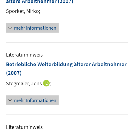
ältere Arbeitnehmer
(2007)
t
s
e
t
Sporket, Mirko;
r
e
ö
r
mehr Informationen
f
ö
f
f
n
f
e
n
Literaturhinweis
n
e
Betriebliche Weiterbildung älterer Arbeitnehmer
n
(2007)
I
Stegmaier, Jens
;
n
n
mehr Informationen
e
u
e
m
Literaturhinweis
F