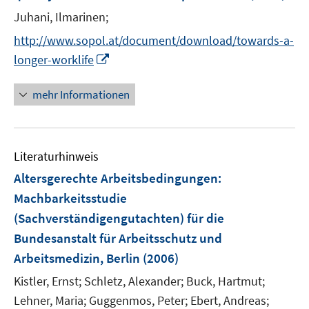
n
Juhani, Ilmarinen;
s
t
http://www.sopol.at/document/download/towards-a-
e
I
longer-worklife
r
n
ö
n
mehr Informationen
f
e
f
u
n
e
e
Literaturhinweis
m
n
F
Altersgerechte Arbeitsbedingungen
:
e
Machbarkeitsstudie
n
(Sachverständigengutachten) für die
s
Bundesanstalt für Arbeitsschutz und
t
e
Arbeitsmedizin, Berlin
(2006)
r
Kistler, Ernst;
Schletz, Alexander;
Buck, Hartmut;
ö
Lehner, Maria;
Guggenmos, Peter;
Ebert, Andreas;
f