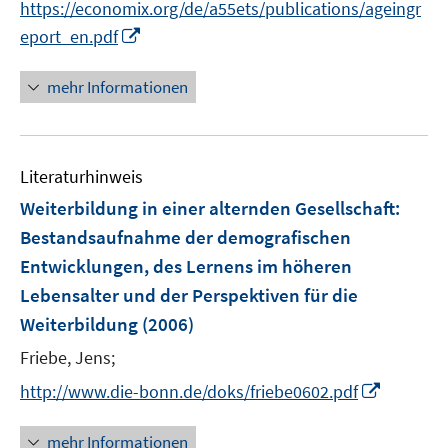
m
https://economix.org/de/a55ets/publications/ageingr
e
e
F
I
eport_en.pdf
u
u
e
n
e
e
n
n
mehr Informationen
m
m
s
e
F
F
t
u
e
e
e
e
n
n
r
Literaturhinweis
m
s
s
ö
F
Weiterbildung in einer alternden Gesellschaft
:
t
t
f
e
e
e
Bestandsaufnahme der demografischen
f
n
r
r
Entwicklungen, des Lernens im höheren
n
s
ö
ö
e
Lebensalter und der Perspektiven für die
t
f
f
n
e
Weiterbildung
(2006)
f
f
r
n
n
Friebe, Jens;
ö
e
e
I
http://www.die-bonn.de/doks/friebe0602.pdf
f
n
n
n
f
n
n
mehr Informationen