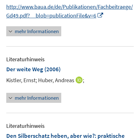
f
http://www.baua.de/de/Publikationen/Fachbeitraege/
n
I
Gd49.pdf?__blob=publicationFile&v=6
e
n
n
n
mehr Informationen
e
u
e
Literaturhinweis
m
F
Der weite Weg
(2006)
e
I
Kistler, Ernst;
Huber, Andreas
;
n
n
s
n
t
mehr Informationen
e
e
u
r
e
ö
m
Literaturhinweis
f
F
f
Den Silberschatz heben, aber wie?
:
praktische
e