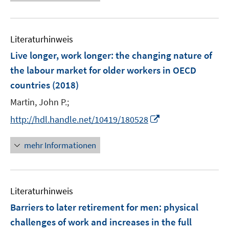
e
e
n
m
u
n
e
F
e
n
e
Literaturhinweis
m
n
F
Live longer, work longer
:
the changing nature of
s
e
the labour market for older workers in OECD
t
n
e
countries
(2018)
s
r
t
Martin, John P.;
ö
e
I
http://hdl.handle.net/10419/180528
f
r
n
f
ö
n
n
mehr Informationen
f
e
e
f
u
n
n
e
e
Literaturhinweis
m
n
F
Barriers to later retirement for men
:
physical
e
challenges of work and increases in the full
n