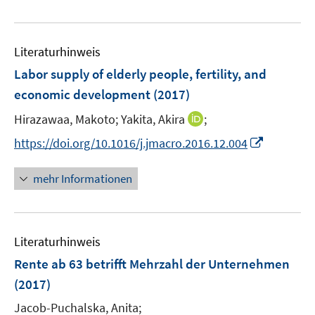
e
e
f
u
m
f
e
F
n
Literaturhinweis
m
e
e
F
Labor supply of elderly people, fertility, and
n
n
e
economic development
(2017)
s
n
t
I
Hirazawaa, Makoto;
Yakita, Akira
;
s
e
n
t
I
https://doi.org/10.1016/j.jmacro.2016.12.004
r
n
e
n
ö
e
r
n
mehr Informationen
f
u
ö
e
f
e
f
u
n
m
f
e
e
F
n
Literaturhinweis
m
n
e
e
F
Rente ab 63 betrifft Mehrzahl der Unternehmen
n
n
e
(2017)
s
n
t
Jacob-Puchalska, Anita;
s