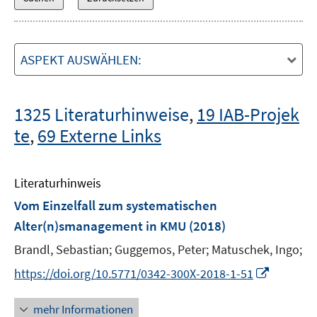
ASPEKT AUSWÄHLEN:
1325 Literaturhinweise
,
19 IAB-Projek
te
,
69 Externe Links
Literaturhinweis
Vom Einzelfall zum systematischen
Alter(n)smanagement in KMU
(2018)
Brandl, Sebastian;
Guggemos, Peter;
Matuschek, Ingo;
I
https://doi.org/10.5771/0342-300X-2018-1-51
n
n
mehr Informationen