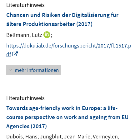
e
F
F
Literaturhinweis
m
n
e
e
F
Chancen und Risiken der Digitalisierung für
n
n
e
ältere Produktionsarbeiter
(2017)
s
s
n
t
t
I
Bellmann, Lutz
;
s
e
e
n
t
https://doku.iab.de/forschungsbericht/2017/fb1517.p
r
r
n
e
I
df
ö
ö
e
r
n
f
f
u
ö
n
mehr Informationen
f
f
e
f
e
n
n
m
f
u
e
e
F
n
e
n
n
e
e
Literaturhinweis
m
n
n
F
Towards age-friendly work in Europe
:
a life-
s
e
course perspective on work and ageing from EU
t
n
e
Agencies
(2017)
s
r
t
Dubois, Hans;
Jungblut, Jean-Marie;
Vermeylen,
ö