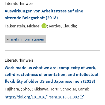
e
e
F
Literaturhinweis
m
n
n
e
F
Auswirkungen von Arbeitsstress auf eine
s
s
n
e
t
t
alternde Belegschaft
(2018)
s
n
e
e
t
I
Falkenstein, Michael
;
Kardys, Claudia;
s
r
r
e
n
t
ö
ö
r
n
e
mehr Informationen
f
f
ö
e
r
f
f
f
u
ö
n
n
f
e
f
e
e
n
m
f
Literaturhinweis
n
n
e
F
n
Work made us what we are: complexity of work,
n
e
e
self-directedness of orientation, and intellectual
n
n
flexibility of older US and Japanese men
(2018)
s
t
Fujihara, ;
Sho, ;
Kikkawa, Toru;
Schooler, Carmi;
e
I
https://doi.org/10.1016/j.rssm.2018.01.002
r
n
ö