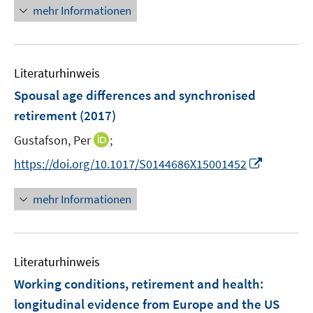
e
n
mehr Informationen
e
u
e
m
e
u
F
m
e
e
F
Literaturhinweis
m
n
e
F
Spousal age differences and synchronised
s
n
e
t
retirement
(2017)
s
n
e
t
I
Gustafson, Per
;
s
r
e
n
t
I
https://doi.org/10.1017/S0144686X15001452
ö
r
n
e
n
f
ö
e
r
n
f
mehr Informationen
f
u
ö
e
n
f
e
f
u
e
n
m
f
e
n
e
F
n
Literaturhinweis
m
n
e
e
F
Working conditions, retirement and health:
n
n
e
longitudinal evidence from Europe and the US
s
n