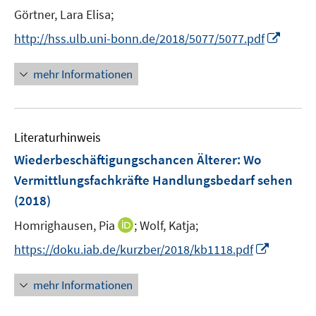
Görtner, Lara Elisa;
I
http://hss.ulb.uni-bonn.de/2018/5077/5077.pdf
n
n
mehr Informationen
e
u
e
Literaturhinweis
m
F
Wiederbeschäftigungschancen Älterer: Wo
e
Vermittlungsfachkräfte Handlungsbedarf sehen
n
(2018)
s
t
I
Homrighausen, Pia
;
Wolf, Katja;
e
n
I
https://doku.iab.de/kurzber/2018/kb1118.pdf
r
n
n
ö
e
n
mehr Informationen
f
u
e
f
e
u