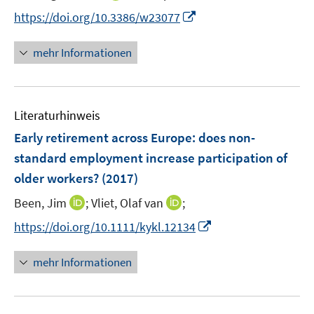
n
I
https://doi.org/10.3386/w23077
n
n
e
n
mehr Informationen
u
e
e
u
m
e
F
Literaturhinweis
m
e
F
Early retirement across Europe
:
does non-
n
e
standard employment increase participation of
s
n
older workers?
(2017)
t
s
e
t
I
I
Been, Jim
;
Vliet, Olaf van
;
r
e
n
n
I
https://doi.org/10.1111/kykl.12134
ö
r
n
n
n
f
ö
e
e
n
f
mehr Informationen
f
u
u
e
n
f
e
e
u
e
n
m
m
e
n