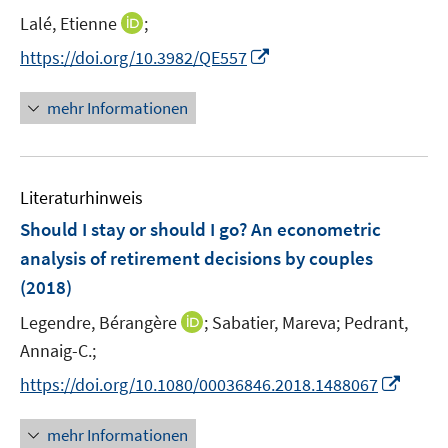
n
e
e
t
t
I
Lalé, Etienne
;
s
r
r
e
e
n
t
I
https://doi.org/10.3982/QE557
ö
ö
r
r
n
e
n
f
f
ö
ö
e
r
n
f
f
mehr Informationen
f
f
u
ö
e
n
n
f
f
e
f
u
e
e
n
n
m
f
e
n
n
e
e
F
n
Literaturhinweis
m
n
n
e
e
F
Should I stay or should I go? An econometric
n
n
e
analysis of retirement decisions by couples
s
n
(2018)
t
s
e
t
I
Legendre, Bérangère
;
Sabatier, Mareva;
Pedrant,
r
e
n
Annaig-C.;
ö
r
n
I
f
https://doi.org/10.1080/00036846.2018.1488067
ö
e
n
f
f
u
n
n
mehr Informationen
f
e