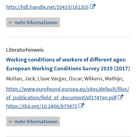
r
n
n
f
I
http://hdl.handle.net/10419/161355
ö
e
e
n
n
f
u
u
e
n
mehr Informationen
f
e
e
n
e
n
m
m
u
e
F
F
e
n
e
e
Literaturhinweis
m
n
n
F
Working conditions of workers of different ages
:
s
s
e
European Working Conditions Survey 2015
(2017)
t
t
n
e
e
Mullan, Jack;
Llave Vargas, Oscar;
Wilkens, Mathijn;
s
r
r
t
https://www.eurofound.europa.eu/sites/default/files/
ö
ö
e
I
ef_publication/field_ef_document/ef1747en.pdf
f
f
r
n
f
I
f
https://doi.org/10.2806/879475
ö
n
n
n
n
f
e
e
n
e
mehr Informationen
f
u
n
e
n
n
e
u