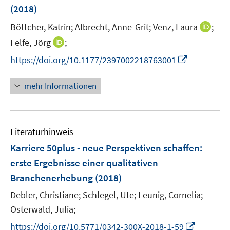
n
r
(2018)
s
ö
t
I
Böttcher, Katrin;
Albrecht, Anne-Grit;
Venz, Laura
;
f
e
n
f
I
Felfe, Jörg
;
r
n
n
n
I
https://doi.org/10.1177/2397002218763001
ö
e
e
n
n
f
u
n
e
n
mehr Informationen
f
e
u
e
n
m
e
u
e
F
m
e
n
e
F
Literaturhinweis
m
n
e
F
Karriere 50plus - neue Perspektiven schaffen
:
s
n
e
t
erste Ergebnisse einer qualitativen
s
n
e
Branchenerhebung
t
(2018)
s
r
e
t
Debler, Christiane;
Schlegel, Ute;
Leunig, Cornelia;
ö
r
e
Osterwald, Julia;
f
ö
r
f
I
https://doi.org/10.5771/0342-300X-2018-1-59
f