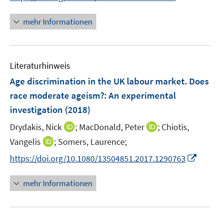
ö
n
n
f
f
e
n
n
mehr Informationen
f
n
e
e
n
u
n
e
e
n
Literaturhinweis
m
F
Age discrimination in the UK labour market. Does
e
race moderate ageism?
:
An experimental
n
investigation
(2018)
s
t
I
I
Drydakis, Nick
;
MacDonald, Peter
;
Chiotis,
e
n
n
I
Vangelis
;
Somers, Laurence;
r
n
n
n
I
https://doi.org/10.1080/13504851.2017.1290763
ö
e
e
n
n
f
u
u
e
n
mehr Informationen
f
e
e
u
e
n
m
m
e
u
e
F
F
m
e
n