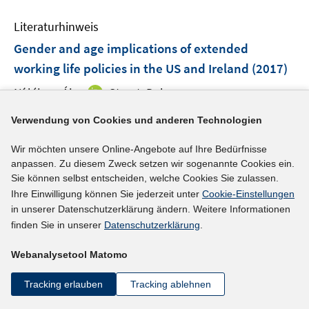
e
m
e
n
F
Literaturhinweis
m
e
F
Gender and age implications of extended
n
e
working life policies in the US and Ireland
(2017)
s
n
t
I
Ní léime, Áine
;
Street, Debra;
s
e
n
t
I
https://doi.org/10.1177/0261018316666211
Verwendung von Cookies und anderen Technologien
r
n
e
n
ö
e
r
n
mehr Informationen
Wir möchten unsere Online-Angebote auf Ihre Bedürfnisse
f
u
ö
e
anpassen. Zu diesem Zweck setzen wir sogenannte Cookies ein.
f
e
f
u
Sie können selbst entscheiden, welche Cookies Sie zulassen.
n
m
f
Ihre Einwilligung können Sie jederzeit unter
Cookie-Einstellungen
e
e
F
n
in unserer Datenschutzerklärung ändern. Weitere Informationen
Literaturhinweis
m
n
e
e
finden Sie in unserer
Datenschutzerklärung
.
F
Retirement Intentions: The Role of Conflict With
n
n
e
the Boss and Health
(2017)
Webanalysetool Matomo
s
n
t
Ottenbacher, Martha;
s
Tracking erlauben
Tracking ablehnen
e
t
I
https://doi.org/10.3790/sfo.66.10.699
r