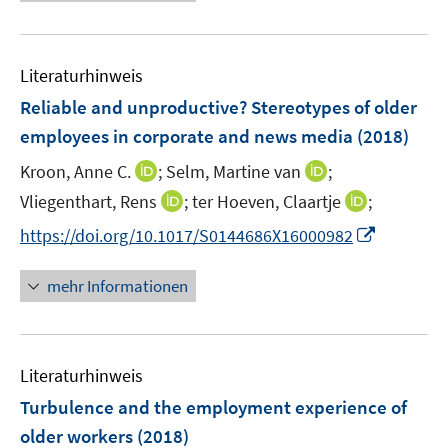
e
n
f
e
u
e
n
m
e
n
e
F
Literaturhinweis
m
n
e
F
Reliable and unproductive? Stereotypes of older
n
e
employees in corporate and news media
(2018)
s
n
t
I
I
Kroon, Anne C.
;
Selm, Martine van
;
s
e
n
n
t
I
I
Vliegenthart, Rens
;
ter Hoeven, Claartje
;
r
n
n
e
n
n
I
https://doi.org/10.1017/S0144686X16000982
ö
e
e
r
n
n
n
f
u
u
ö
e
e
n
f
mehr Informationen
e
e
f
u
u
e
n
m
m
f
e
e
u
e
F
F
n
m
m
e
n
e
e
e
F
F
Literaturhinweis
m
n
n
n
e
e
F
Turbulence and the employment experience of
s
s
n
n
e
t
t
older workers
(2018)
s
s