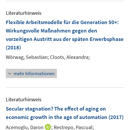
e
e
n
m
e
n
n
e
F
Literaturhinweis
m
n
e
F
Flexible Arbeitsmodelle für die Generation 50+
:
n
e
Wirkungsvolle Maßnahmen gegen den
s
n
vorzeitigen Austritt aus der späten Erwerbsphase
t
s
e
(2018)
t
r
e
Wörwag, Sebastian;
Cloots, Alexandra;
ö
r
f
ö
mehr Informationen
f
f
n
f
e
n
n
e
Literaturhinweis
n
Secular stagnation? The effect of aging on
economic growth in the age of automation
(2017)
I
Acemoglu, Daron
;
Restrepo, Pascual;