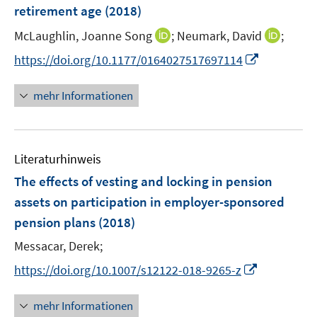
retirement age
(2018)
s
t
I
I
McLaughlin, Joanne Song
;
Neumark, David
;
e
n
n
I
https://doi.org/10.1177/0164027517697114
r
n
n
n
ö
e
e
n
mehr Informationen
f
u
u
e
f
e
e
u
n
m
m
e
e
F
F
Literaturhinweis
m
n
e
e
F
The effects of vesting and locking in pension
n
n
e
assets on participation in employer-sponsored
s
s
n
pension plans
(2018)
t
t
s
e
e
t
Messacar, Derek;
r
r
e
I
https://doi.org/10.1007/s12122-018-9265-z
ö
ö
r
n
f
f
ö
n
mehr Informationen
f
f
f