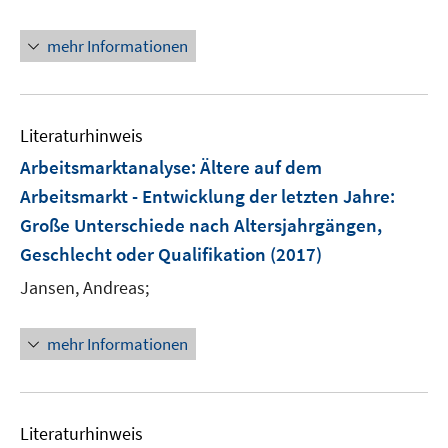
e
t
r
e
mehr Informationen
ö
r
f
ö
f
f
n
Literaturhinweis
f
e
n
Arbeitsmarktanalyse: Ältere auf dem
n
e
Arbeitsmarkt - Entwicklung der letzten Jahre
:
n
Große Unterschiede nach Altersjahrgängen,
Geschlecht oder Qualifikation
(2017)
Jansen, Andreas;
mehr Informationen
Literaturhinweis