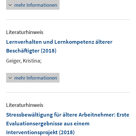
n
mehr Informationen
f
e
f
u
n
e
e
Literaturhinweis
m
n
F
Lernverhalten und Lernkompetenz älterer
e
Beschäftigter
(2018)
n
Geiger, Kristina;
s
t
e
mehr Informationen
r
ö
f
Literaturhinweis
f
n
Stressbewältigung für ältere Arbeitnehmer
:
Erste
e
Evaluationsergebnisse aus einem
n
Interventionsprojekt
(2018)