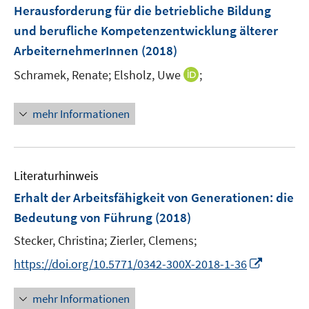
e
t
t
Herausforderung für die betriebliche Bildung
s
n
e
e
und berufliche Kompetenzentwicklung älterer
t
s
r
r
e
ArbeiternehmerInnen
(2018)
t
ö
ö
r
e
I
Schramek, Renate;
Elsholz, Uwe
;
f
f
ö
r
n
f
f
f
ö
n
n
n
f
mehr Informationen
f
e
e
e
n
f
u
n
n
e
n
e
n
e
m
Literaturhinweis
n
F
Erhalt der Arbeitsfähigkeit von Generationen
:
die
e
Bedeutung von Führung
(2018)
n
s
Stecker, Christina;
Zierler, Clemens;
t
I
https://doi.org/10.5771/0342-300X-2018-1-36
e
n
r
n
mehr Informationen
ö