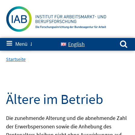
Springe
zum
Inhalt
Suchen nach:
≡
English
Menü
✘
Startseite
Ältere im Betrieb
Die zunehmende Alterung und die abnehmende Zahl
der Erwerbspersonen sowie die Anhebung des
Rentenalters bleiben nicht ohne Auswirkungen auf