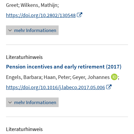
e
Greet;
Wilkens, Mathijn;
f
r
f
I
https://doi.org/10.2802/130548
ö
n
n
f
e
n
mehr Informationen
f
n
e
n
u
e
e
n
Literaturhinweis
m
F
Pension incentives and early retirement
(2017)
e
I
Engels, Barbara;
Haan, Peter;
Geyer, Johannes
;
n
n
s
I
https://doi.org/10.1016/j.labeco.2017.05.006
n
t
n
e
e
n
mehr Informationen
u
r
e
e
ö
u
m
f
e
F
Literaturhinweis
f
m