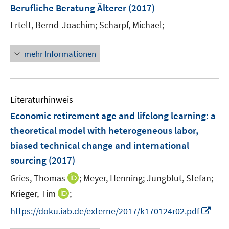
e
n
F
Berufliche Beratung Älterer
(2017)
n
e
e
Ertelt, Bernd-Joachim;
Scharpf, Michael;
s
n
n
t
s
e
t
mehr Informationen
r
e
ö
r
f
ö
f
Literaturhinweis
f
n
f
Economic retirement age and lifelong learning
:
a
e
n
theoretical model with heterogeneous labor,
n
e
biased technical change and international
n
sourcing
(2017)
I
Gries, Thomas
;
Meyer, Henning;
Jungblut, Stefan;
n
I
Krieger, Tim
;
n
n
I
https://doku.iab.de/externe/2017/k170124r02.pdf
e
n
n
u