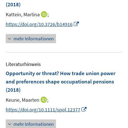
e
e
(2018)
t
r
r
e
I
Kattein, Martina
;
ö
ö
r
n
f
I
f
https://doi.org/10.3726/b14916
ö
n
f
n
f
f
e
n
n
n
mehr Informationen
f
u
e
e
e
n
e
n
u
n
e
m
e
n
F
Literaturhinweis
m
e
F
Opportunity or threat? How trade union power
n
e
and preferences shape occupational pensions
s
n
(2018)
t
s
e
t
I
Keune, Maarten
;
r
e
n
I
https://doi.org/10.1111/spol.12377
ö
r
n
n
f
ö
e
n
f
mehr Informationen
f
u