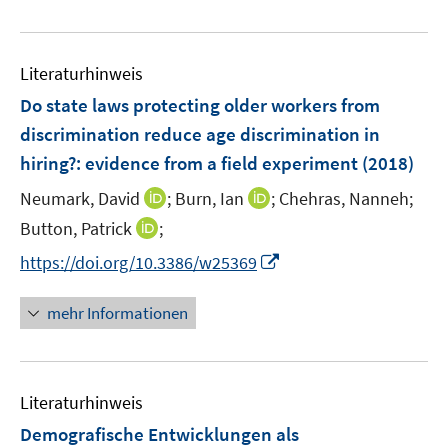
e
n
n
f
u
e
e
n
e
n
n
e
Literaturhinweis
m
n
F
Do state laws protecting older workers from
e
discrimination reduce age discrimination in
n
hiring?
:
evidence from a field experiment
(2018)
s
t
I
I
Neumark, David
;
Burn, Ian
;
Chehras, Nanneh;
e
n
n
I
Button, Patrick
;
r
n
n
n
I
https://doi.org/10.3386/w25369
ö
e
e
n
n
f
u
u
e
n
mehr Informationen
f
e
e
u
e
n
m
m
e
u
e
F
F
m
e
n
e
e
F
Literaturhinweis
m
n
n
e
F
Demografische Entwicklungen als
s
s
n