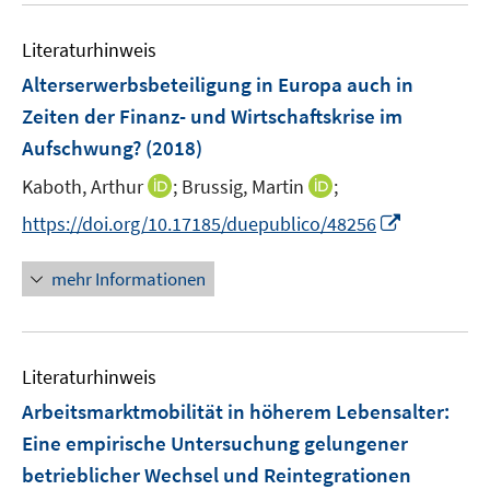
n
m
e
e
F
Literaturhinweis
m
n
e
F
Alterserwerbsbeteiligung in Europa auch in
n
e
Zeiten der Finanz- und Wirtschaftskrise im
s
n
Aufschwung?
(2018)
t
s
e
t
I
I
Kaboth, Arthur
;
Brussig, Martin
;
r
e
n
n
I
https://doi.org/10.17185/duepublico/48256
ö
r
n
n
n
f
ö
e
e
n
f
mehr Informationen
f
u
u
e
n
f
e
e
u
e
n
m
m
e
n
e
F
F
Literaturhinweis
m
n
e
e
F
Arbeitsmarktmobilität in höherem Lebensalter
:
n
n
e
Eine empirische Untersuchung gelungener
s
s
n
betrieblicher Wechsel und Reintegrationen
t
t
s