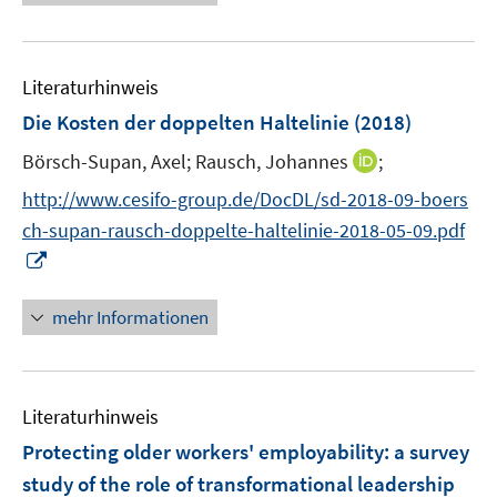
e
u
e
Literaturhinweis
m
F
Die Kosten der doppelten Haltelinie
(2018)
e
I
Börsch-Supan, Axel;
Rausch, Johannes
;
n
n
s
http://www.cesifo-group.de/DocDL/sd-2018-09-boers
n
t
ch-supan-rausch-doppelte-haltelinie-2018-05-09.pdf
e
e
I
u
r
n
e
ö
n
mehr Informationen
m
f
e
F
f
u
e
n
e
n
e
Literaturhinweis
m
s
n
F
Protecting older workers' employability
:
a survey
t
e
e
study of the role of transformational leadership