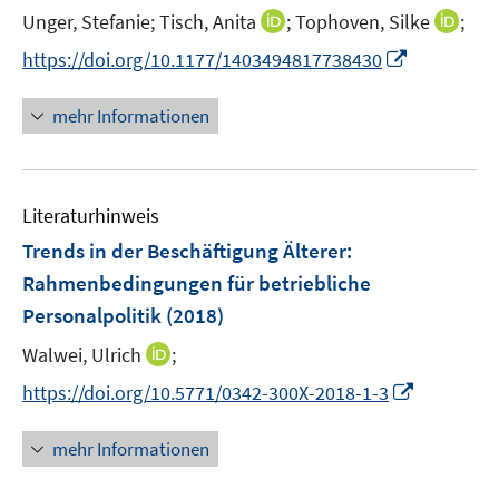
t
I
I
Unger, Stefanie;
Tisch, Anita
;
Tophoven, Silke
;
e
n
n
I
https://doi.org/10.1177/1403494817738430
r
n
n
n
ö
e
e
n
mehr Informationen
f
u
u
e
f
e
e
u
n
m
m
e
e
F
F
Literaturhinweis
m
n
e
e
F
Trends in der Beschäftigung Älterer
:
n
n
e
Rahmenbedingungen für betriebliche
s
s
n
Personalpolitik
(2018)
t
t
s
e
e
t
I
Walwei, Ulrich
;
r
r
e
n
I
https://doi.org/10.5771/0342-300X-2018-1-3
ö
ö
r
n
n
f
f
ö
e
n
f
f
mehr Informationen
f
u
e
n
n
f
e
u