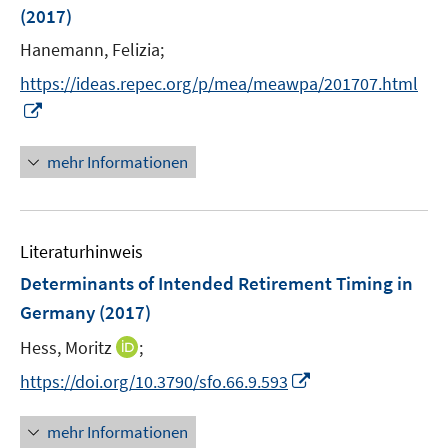
(2017)
t
s
e
t
Hanemann, Felizia;
r
e
https://ideas.repec.org/p/mea/meawpa/201707.html
ö
r
I
f
ö
n
f
f
n
n
mehr Informationen
f
e
e
n
u
n
e
e
n
Literaturhinweis
m
F
Determinants of Intended Retirement Timing in
e
Germany
(2017)
n
I
Hess, Moritz
;
s
n
t
I
https://doi.org/10.3790/sfo.66.9.593
n
e
n
e
r
n
mehr Informationen
u
ö