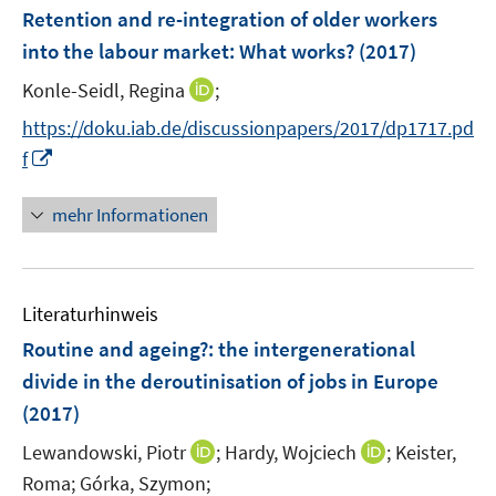
Retention and re-integration of older workers
into the labour market: What works?
(2017)
I
Konle-Seidl, Regina
;
n
https://doku.iab.de/discussionpapers/2017/dp1717.pd
n
I
f
e
n
u
n
mehr Informationen
e
e
m
u
F
e
e
Literaturhinweis
m
n
F
Routine and ageing?
:
the intergenerational
s
e
divide in the deroutinisation of jobs in Europe
t
n
e
(2017)
s
r
t
I
I
Lewandowski, Piotr
;
Hardy, Wojciech
;
Keister,
ö
e
n
n
Roma;
Górka, Szymon;
f