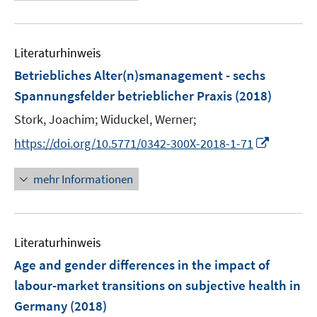
e
f
u
f
e
n
Literaturhinweis
m
e
F
Betriebliches Alter(n)smanagement - sechs
n
e
Spannungsfelder betrieblicher Praxis
(2018)
n
Stork, Joachim;
Widuckel, Werner;
s
t
I
https://doi.org/10.5771/0342-300X-2018-1-71
e
n
r
n
mehr Informationen
ö
e
f
u
f
e
n
Literaturhinweis
m
e
F
Age and gender differences in the impact of
n
e
labour-market transitions on subjective health in
n
Germany
(2018)
s