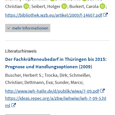
n
n
t
I
I
I
Christian
;
Seibert, Holger
;
Burkert, Carola
;
n
n
e
n
n
n
I
https://bibliothek.wzb.eu/artikel/2009/f-14607.pdf
e
e
r
n
n
n
n
u
u
ö
e
e
e
n
mehr Informationen
e
e
f
u
u
u
e
m
m
f
e
e
e
u
F
F
n
m
m
m
e
e
e
e
F
F
F
Literaturhinweis
m
n
n
n
e
e
e
F
Der Fachkräfteneubedarf in Thüringen bis 2015
:
s
s
n
n
n
e
t
t
Prognose und Handlungsoptionen
(2009)
s
s
s
n
e
e
t
t
t
Buscher, Herbert S.;
Trocka, Dirk;
Schmeißer,
s
r
r
e
e
e
t
Christian;
Dettmann, Eva;
Sunder, Marco;
ö
ö
r
r
r
e
I
f
f
http://www.iwh-halle.de/d/publik/wiwa/7-09.pdf
ö
ö
ö
r
n
f
f
https://ideas.repec.org/a/zbw/iwhwiw/iwh-7-09-5.ht
f
f
f
ö
n
n
n
I
f
f
f
ml
f
e
e
e
n
n
n
n
f
u