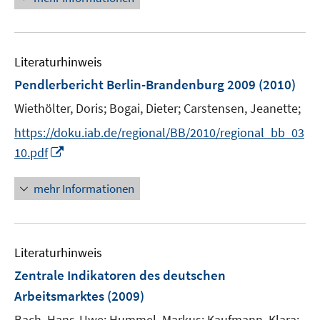
f
e
e
e
n
m
u
n
e
F
e
n
e
Literaturhinweis
m
n
F
Pendlerbericht Berlin-Brandenburg 2009
(2010)
s
e
t
Wiethölter, Doris;
Bogai, Dieter;
Carstensen, Jeanette;
n
e
s
https://doku.iab.de/regional/BB/2010/regional_bb_03
r
t
I
10.pdf
ö
e
n
f
r
n
mehr Informationen
f
ö
e
n
f
u
e
f
e
n
n
Literaturhinweis
m
e
F
Zentrale Indikatoren des deutschen
n
e
Arbeitsmarktes
(2009)
n
Bach, Hans-Uwe;
Hummel, Markus;
Kaufmann, Klara;