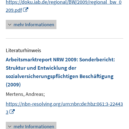
https://doku.iab.de/regional/BW/2009/regional_bw_0
f
r
f
I
209.pdf
ö
n
n
f
e
n
mehr Informationen
f
n
e
n
u
e
e
n
Literaturhinweis
m
F
Arbeitsmarktreport NRW 2009
:
Sonderbericht:
e
Struktur und Entwicklung der
n
sozialversicherungspflichtigen Beschäftigung
s
(2009)
t
e
Mertens, Andreas;
r
https://nbn-resolving.org/urn:nbn:de:hbz:061:3-22443
ö
I
3
f
n
f
n
mehr Informationen
n