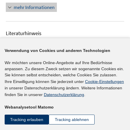
e
n
mehr Informationen
n
e
s
u
t
e
Literaturhinweis
e
m
r
F
Beschäftigungsentwicklung gering Qualifizierter
ö
e
abseits der Verdichtungsräume - mehr
Verwendung von Cookies und anderen Technologien
f
n
(Weiter-)Bildung wagen?!
(2008)
f
s
Wir möchten unsere Online-Angebote auf Ihre Bedürfnisse
n
t
Brandt, Oliver;
anpassen. Zu diesem Zweck setzen wir sogenannte Cookies ein.
e
e
Sie können selbst entscheiden, welche Cookies Sie zulassen.
n
r
Ihre Einwilligung können Sie jederzeit unter
Cookie-Einstellungen
mehr Informationen
in unserer Datenschutzerklärung ändern. Weitere Informationen
ö
finden Sie in unserer
Datenschutzerklärung
.
f
f
Webanalysetool Matomo
n
Literaturhinweis
e
Deutschland 2018 - Die Arbeitsplätze der
Tracking erlauben
Tracking ablehnen
n
Zukunft
:
Regionen im Wettbewerb - Faktoren,