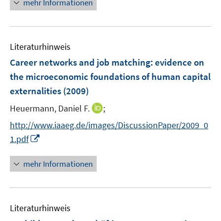
mehr Informationen
f
ö
u
e
f
f
e
u
n
f
m
e
e
n
F
Literaturhinweis
m
n
e
e
F
Career networks and job matching
:
evidence on
n
n
e
the microeconomic foundations of human capital
s
n
externalities
(2009)
t
s
e
t
I
Heuermann, Daniel F.
;
r
e
n
http://www.iaaeg.de/images/DiscussionPaper/2009_0
ö
r
n
I
f
1.pdf
ö
e
n
f
f
u
n
n
mehr Informationen
f
e
e
e
n
m
u
n
e
F
e
n
e
Literaturhinweis
m
n
F