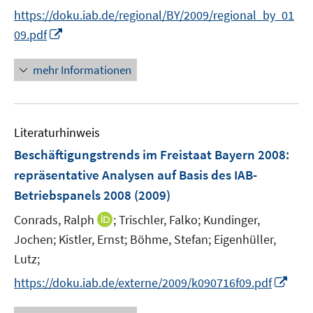
https://doku.iab.de/regional/BY/2009/regional_by_01
I
09.pdf
n
n
mehr Informationen
e
u
e
Literaturhinweis
m
F
Beschäftigungstrends im Freistaat Bayern 2008
:
e
repräsentative Analysen auf Basis des IAB-
n
Betriebspanels 2008
(2009)
s
t
I
Conrads, Ralph
;
Trischler, Falko;
Kundinger,
e
n
Jochen;
Kistler, Ernst;
Böhme, Stefan;
Eigenhüller,
r
n
Lutz;
ö
e
I
https://doku.iab.de/externe/2009/k090716f09.pdf
f
u
n
f
e