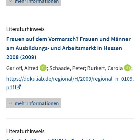
mehr Informationen
e
f
e
e
m
f
u
n
F
n
e
e
e
Literaturhinweis
m
n
n
F
Frauen auf dem Vormarsch? Frauen und Männer
s
e
am Ausbildungs- und Arbeitsmarkt in Hessen
t
n
e
2008
(2009)
s
r
t
I
I
Garloff, Alfred
;
Schaade, Peter;
Burkert, Carola
;
ö
e
n
n
f
https://doku.iab.de/regional/H/2009/regional_h_0109.
r
n
n
f
I
pdf
ö
e
e
n
n
f
u
u
e
n
mehr Informationen
f
e
e
n
e
n
m
m
u
e
F
F
e
n
e
e
Literaturhinweis
m
n
n
F