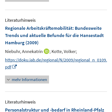
e
e
u
n
e
Literaturhinweis
m
F
Regionale Arbeitskräftemobilität: Bundesweite
e
Trends und aktuelle Befunde für die Hansestadt
n
Hamburg
(2009)
s
t
I
Niebuhr, Annekatrin
;
Kotte, Volker;
e
n
https://doku.iab.de/regional/N/2009/regional_n_0109.
r
n
I
pdf
ö
e
n
f
u
n
mehr Informationen
f
e
e
n
m
u
e
F
e
n
e
Literaturhinweis
m
n
F
Personalstruktur und -bedarf in Rheinland-Pfalz
s