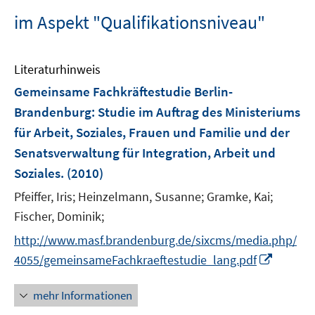
im Aspekt "Qualifikationsniveau"
Literaturhinweis
Gemeinsame Fachkräftestudie Berlin-
Brandenburg
:
Studie im Auftrag des Ministeriums
für Arbeit, Soziales, Frauen und Familie und der
Senatsverwaltung für Integration, Arbeit und
Soziales.
(2010)
Pfeiffer, Iris;
Heinzelmann, Susanne;
Gramke, Kai;
Fischer, Dominik;
http://www.masf.brandenburg.de/sixcms/media.php/
I
4055/gemeinsameFachkraeftestudie_lang.pdf
n
n
mehr Informationen
e