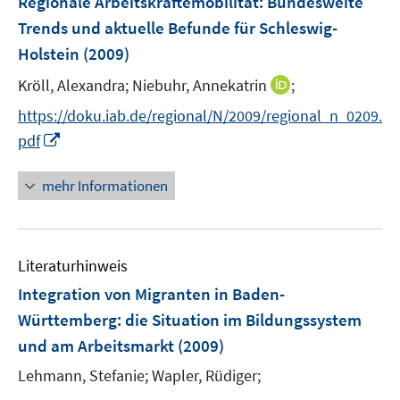
Regionale Arbeitskräftemobilität: Bundesweite
e
Trends und aktuelle Befunde für Schleswig-
n
Holstein
(2009)
s
t
I
Kröll, Alexandra;
Niebuhr, Annekatrin
;
e
n
https://doku.iab.de/regional/N/2009/regional_n_0209.
r
n
I
pdf
ö
e
n
f
u
n
mehr Informationen
f
e
e
n
m
u
e
F
e
n
e
Literaturhinweis
m
n
F
Integration von Migranten in Baden-
s
e
Württemberg
:
die Situation im Bildungssystem
t
n
e
und am Arbeitsmarkt
(2009)
s
r
t
Lehmann, Stefanie;
Wapler, Rüdiger;
ö
e