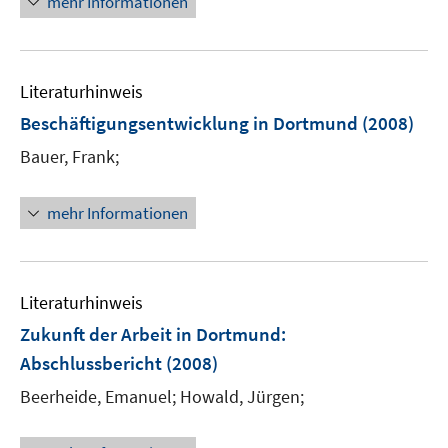
mehr Informationen
e
e
r
u
ö
e
f
Literaturhinweis
m
f
F
Beschäftigungsentwicklung in Dortmund
(2008)
n
e
e
Bauer, Frank;
n
n
s
t
mehr Informationen
e
r
ö
Literaturhinweis
f
f
Zukunft der Arbeit in Dortmund
:
n
Abschlussbericht
(2008)
e
Beerheide, Emanuel;
Howald, Jürgen;
n