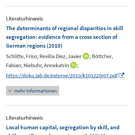
u
e
Literaturhinweis
m
F
The determinants of regional disparities in skill
e
segregation
:
evidence from a cross section of
n
German regions
(2010)
s
t
I
Schlitte, Friso;
Revilla Diez, Javier
;
Böttcher,
e
n
I
Fabian;
Niebuhr, Annekatrin
;
r
n
n
I
https://doku.iab.de/externe/2010/k101220r07.pdf
ö
e
n
n
f
u
e
n
mehr Informationen
f
e
u
e
n
m
e
u
e
F
m
e
n
e
F
Literaturhinweis
m
n
e
F
Local human capital, segregation by skill, and
s
n
e