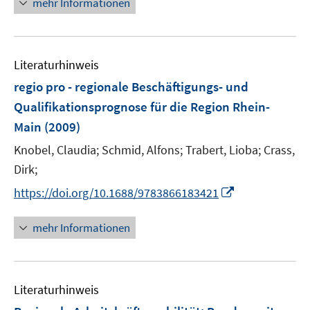
mehr Informationen
f
f
u
ö
e
n
n
e
f
u
e
e
m
f
e
n
n
F
n
Literaturhinweis
m
e
e
F
regio pro - regionale Beschäftigungs- und
n
n
e
Qualifikationsprognose für die Region Rhein-
s
n
Main
(2009)
t
s
e
t
Knobel, Claudia;
Schmid, Alfons;
Trabert, Lioba;
Crass,
r
e
Dirk;
ö
r
I
https://doi.org/10.1688/9783866183421
f
ö
n
f
f
n
n
mehr Informationen
f
e
e
n
u
n
e
e
n
Literaturhinweis
m
F