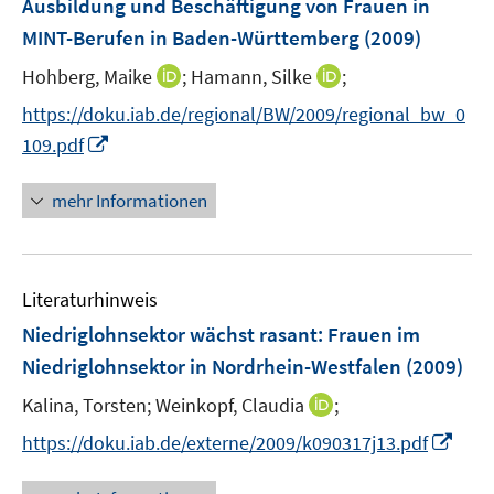
Ausbildung und Beschäftigung von Frauen in
s
e
MINT-Berufen in Baden-Württemberg
(2009)
t
n
e
I
I
Hohberg, Maike
;
Hamann, Silke
;
s
r
n
n
t
https://doku.iab.de/regional/BW/2009/regional_bw_0
ö
n
n
e
I
f
109.pdf
e
e
r
n
f
u
u
ö
n
n
mehr Informationen
e
e
f
e
e
m
m
f
u
n
F
F
n
e
e
e
e
Literaturhinweis
m
n
n
n
F
Niedriglohnsektor wächst rasant
:
Frauen im
s
s
e
Niedriglohnsektor in Nordrhein-Westfalen
(2009)
t
t
n
e
e
I
Kalina, Torsten;
Weinkopf, Claudia
;
s
r
r
n
t
I
https://doku.iab.de/externe/2009/k090317j13.pdf
ö
ö
n
e
n
f
f
e
r
n