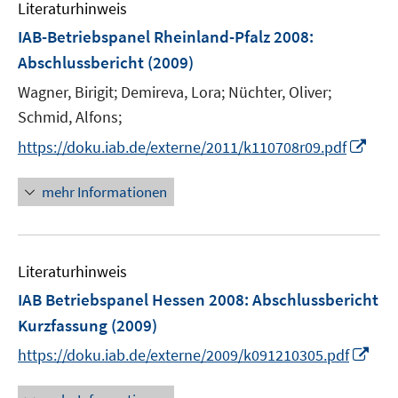
Literaturhinweis
m
F
IAB-Betriebspanel Rheinland-Pfalz 2008
:
e
Abschlussbericht
(2009)
n
Wagner, Birigit;
Demireva, Lora;
Nüchter, Oliver;
s
t
Schmid, Alfons;
e
I
https://doku.iab.de/externe/2011/k110708r09.pdf
r
n
ö
n
mehr Informationen
f
e
f
u
n
e
e
Literaturhinweis
m
n
F
IAB Betriebspanel Hessen 2008
:
Abschlussbericht
e
Kurzfassung
(2009)
n
I
https://doku.iab.de/externe/2009/k091210305.pdf
s
n
t
n