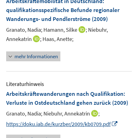
Arbeitskräftemobilität in Deutschland
:
s
s
e
qualifikationsspezifische Befunde regionaler
t
t
n
e
e
Wanderungs- und Pendlerströme
(2009)
s
r
r
t
I
Granato, Nadia;
Hamann, Silke
;
Niebuhr,
ö
ö
e
n
I
Annekatrin
;
Haas, Anette;
f
f
r
n
n
f
f
ö
e
n
n
n
mehr Informationen
f
u
e
e
e
f
e
u
n
n
n
m
e
e
F
m
Literaturhinweis
n
e
F
Arbeitskräftewanderungen nach Qualifikation:
n
e
Verluste in Ostdeutschland gehen zurück
(2009)
s
n
t
s
I
Granato, Nadia;
Niebuhr, Annekatrin
;
e
t
n
I
https://doku.iab.de/kurzber/2009/kb0709.pdf
r
e
n
n
ö
r
e
n