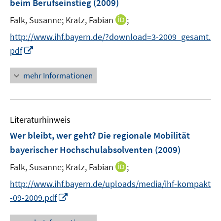
beim Berufseinstieg
(2009)
n
I
Falk, Susanne;
Kratz, Fabian
;
s
n
t
http://www.ihf.bayern.de/?download=3-2009_gesamt.
n
e
I
pdf
e
r
n
u
ö
n
mehr Informationen
e
f
e
m
f
u
F
n
e
e
e
Literaturhinweis
m
n
n
F
Wer bleibt, wer geht? Die regionale Mobilität
s
e
bayerischer Hochschulabsolventen
(2009)
t
n
e
I
Falk, Susanne;
Kratz, Fabian
;
s
r
n
t
http://www.ihf.bayern.de/uploads/media/ihf-kompakt
ö
n
e
I
f
-09-2009.pdf
e
r
n
f
u
ö
n
n