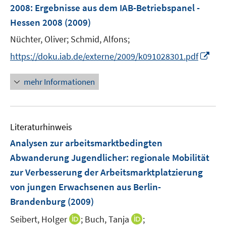
e
2008
:
Ergebnisse aus dem IAB-Betriebspanel -
n
Hessen 2008
(2009)
s
t
Nüchter, Oliver;
Schmid, Alfons;
e
I
https://doku.iab.de/externe/2009/k091028301.pdf
r
n
ö
n
mehr Informationen
f
e
f
u
n
e
e
Literaturhinweis
m
n
F
Analysen zur arbeitsmarktbedingten
e
Abwanderung Jugendlicher
:
regionale Mobilität
n
zur Verbesserung der Arbeitsmarktplatzierung
s
von jungen Erwachsenen aus Berlin-
t
e
Brandenburg
(2009)
r
I
I
Seibert, Holger
;
Buch, Tanja
;
ö