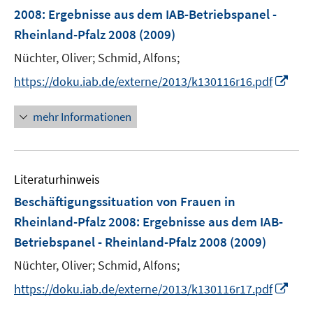
e
2008
:
Ergebnisse aus dem IAB-Betriebspanel -
t
n
e
Rheinland-Pfalz 2008
(2009)
s
r
t
Nüchter, Oliver;
Schmid, Alfons;
ö
e
I
https://doku.iab.de/externe/2013/k130116r16.pdf
f
r
n
f
ö
n
n
mehr Informationen
f
e
e
f
u
n
n
e
e
Literaturhinweis
m
n
F
Beschäftigungssituation von Frauen in
e
Rheinland-Pfalz 2008
:
Ergebnisse aus dem IAB-
n
Betriebspanel - Rheinland-Pfalz 2008
(2009)
s
t
Nüchter, Oliver;
Schmid, Alfons;
e
I
https://doku.iab.de/externe/2013/k130116r17.pdf
r
n