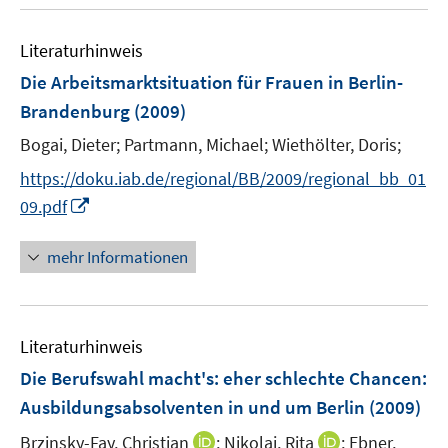
u
e
e
n
Literaturhinweis
m
F
Die Arbeitsmarktsituation für Frauen in Berlin-
e
Brandenburg
(2009)
n
Bogai, Dieter;
Partmann, Michael;
Wiethölter, Doris;
s
t
https://doku.iab.de/regional/BB/2009/regional_bb_01
e
I
09.pdf
r
n
ö
n
mehr Informationen
f
e
f
u
n
e
e
Literaturhinweis
m
n
F
Die Berufswahl macht's
:
eher schlechte Chancen:
e
Ausbildungsabsolventen in und um Berlin
(2009)
n
I
I
Brzinsky-Fay, Christian
;
Nikolai, Rita
;
Ebner,
s