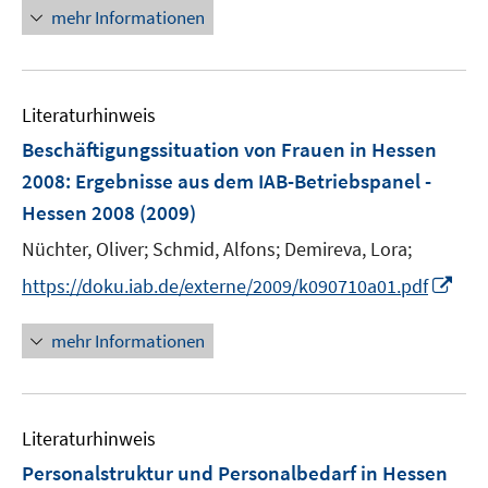
ö
n
mehr Informationen
f
e
f
u
n
e
e
Literaturhinweis
m
n
F
Beschäftigungssituation von Frauen in Hessen
e
2008
:
Ergebnisse aus dem IAB-Betriebspanel -
n
Hessen 2008
(2009)
s
t
Nüchter, Oliver;
Schmid, Alfons;
Demireva, Lora;
e
I
https://doku.iab.de/externe/2009/k090710a01.pdf
r
n
ö
n
mehr Informationen
f
e
f
u
n
e
e
Literaturhinweis
m
n
F
Personalstruktur und Personalbedarf in Hessen