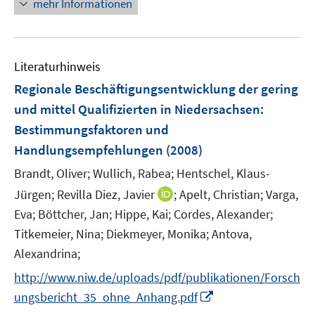
mehr Informationen
Literaturhinweis
Regionale Beschäftigungsentwicklung der gering
und mittel Qualifizierten in Niedersachsen
:
Bestimmungsfaktoren und
Handlungsempfehlungen
(2008)
Brandt, Oliver;
Wullich, Rabea;
Hentschel, Klaus-
I
Jürgen;
Revilla Diez, Javier
;
Apelt, Christian;
Varga,
n
Eva;
Böttcher, Jan;
Hippe, Kai;
Cordes, Alexander;
n
Titkemeier, Nina;
Diekmeyer, Monika;
Antova,
e
Alexandrina;
u
http://www.niw.de/uploads/pdf/publikationen/Forsch
e
m
I
ungsbericht_35_ohne_Anhang.pdf
F
n