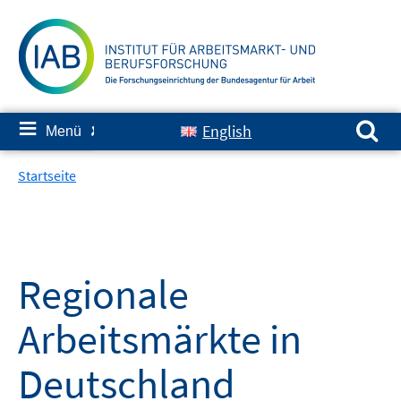
Springe
zum
Inhalt
Suchen nach:
≡
English
Menü
✘
Startseite
Regionale
Arbeitsmärkte in
Deutschland