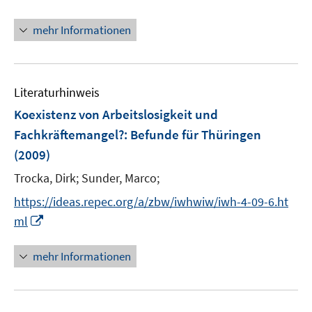
n
n
f
n
n
mehr Informationen
f
e
e
n
u
u
e
e
e
n
m
m
Literaturhinweis
F
F
Koexistenz von Arbeitslosigkeit und
e
e
Fachkräftemangel?
:
Befunde für Thüringen
n
n
(2009)
s
s
t
t
Trocka, Dirk;
Sunder, Marco;
e
e
https://ideas.repec.org/a/zbw/iwhwiw/iwh-4-09-6.ht
r
r
I
ml
ö
ö
n
f
f
n
mehr Informationen
f
f
e
n
n
u
e
e
e
n
n