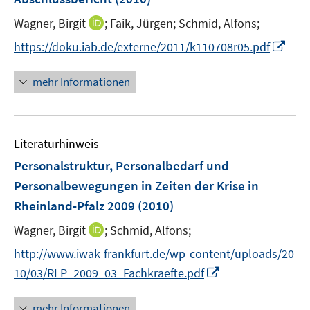
n
I
Wagner, Birgit
;
Faik, Jürgen;
Schmid, Alfons;
s
n
t
I
https://doku.iab.de/externe/2011/k110708r05.pdf
n
e
n
e
r
n
mehr Informationen
u
ö
e
e
f
u
m
f
e
F
n
Literaturhinweis
m
e
e
F
Personalstruktur, Personalbedarf und
n
n
e
Personalbewegungen in Zeiten der Krise in
s
n
Rheinland-Pfalz 2009
t
(2010)
s
e
t
I
Wagner, Birgit
;
Schmid, Alfons;
r
e
n
http://www.iwak-frankfurt.de/wp-content/uploads/20
ö
r
n
I
f
10/03/RLP_2009_03_Fachkraefte.pdf
ö
e
n
f
f
u
n
n
mehr Informationen