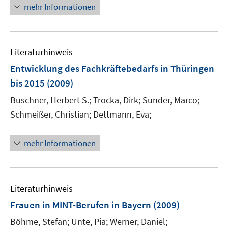
n
n
n
e
e
e
mehr Informationen
n
e
e
n
n
n
e
m
u
n
F
e
e
Literaturhinweis
m
n
F
Entwicklung des Fachkräftebedarfs in Thüringen
s
e
bis 2015
(2009)
t
n
e
Buschner, Herbert S.;
Trocka, Dirk;
Sunder, Marco;
s
r
t
Schmeißer, Christian;
Dettmann, Eva;
ö
e
f
r
mehr Informationen
f
ö
n
f
e
f
n
n
Literaturhinweis
e
Frauen in MINT-Berufen in Bayern
(2009)
n
Böhme, Stefan;
Unte, Pia;
Werner, Daniel;