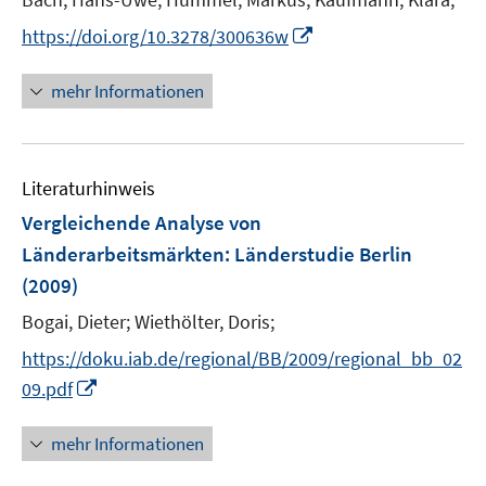
s
t
I
https://doi.org/10.3278/300636w
e
n
r
n
mehr Informationen
ö
e
f
u
f
e
n
Literaturhinweis
m
e
F
Vergleichende Analyse von
n
e
Länderarbeitsmärkten
:
Länderstudie Berlin
n
(2009)
s
t
Bogai, Dieter;
Wiethölter, Doris;
e
https://doku.iab.de/regional/BB/2009/regional_bb_02
r
I
09.pdf
ö
n
f
n
mehr Informationen
f
e
n