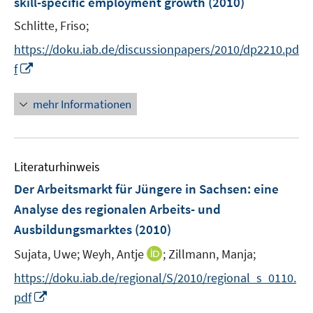
t
skill-specific employment growth
(2010)
s
n
e
t
Schlitte, Friso;
s
r
e
t
https://doku.iab.de/discussionpapers/2010/dp2210.pd
ö
r
e
I
f
f
ö
r
n
f
f
ö
n
n
mehr Informationen
f
f
e
e
n
f
u
n
e
n
e
n
e
Literaturhinweis
m
n
F
Der Arbeitsmarkt für Jüngere in Sachsen
:
eine
e
Analyse des regionalen Arbeits- und
n
Ausbildungsmarktes
(2010)
s
t
I
Sujata, Uwe;
Weyh, Antje
;
Zillmann, Manja;
e
n
https://doku.iab.de/regional/S/2010/regional_s_0110.
r
n
I
pdf
ö
e
n