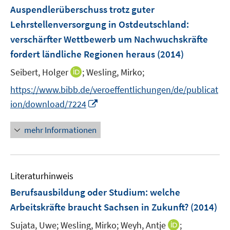
F
Auspendlerüberschuss trotz guter
e
Lehrstellenversorgung in Ostdeutschland
:
n
verschärfter Wettbewerb um Nachwuchskräfte
s
fordert ländliche Regionen heraus
(2014)
t
e
I
Seibert, Holger
;
Wesling, Mirko;
r
n
https://www.bibb.de/veroeffentlichungen/de/publicat
ö
n
I
ion/download/7224
f
e
n
f
u
n
n
mehr Informationen
e
e
e
m
u
n
F
e
e
Literaturhinweis
m
n
F
Berufsausbildung oder Studium
:
welche
s
e
Arbeitskräfte braucht Sachsen in Zukunft?
(2014)
t
n
e
I
Sujata, Uwe;
Wesling, Mirko;
Weyh, Antje
;
s