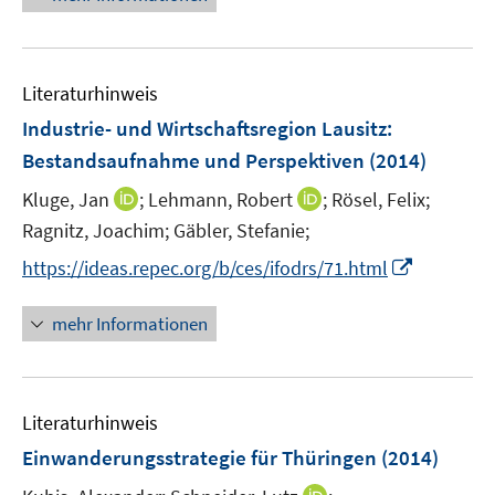
e
e
u
n
e
s
Literaturhinweis
m
t
F
Industrie- und Wirtschaftsregion Lausitz
:
e
e
r
Bestandsaufnahme und Perspektiven
(2014)
n
ö
I
I
Kluge, Jan
;
Lehmann, Robert
;
Rösel, Felix;
s
f
n
n
t
Ragnitz, Joachim;
Gäbler, Stefanie;
f
n
n
e
n
I
https://ideas.repec.org/b/ces/ifodrs/71.html
e
e
r
e
n
u
u
ö
n
n
mehr Informationen
e
e
f
e
m
m
f
u
F
F
n
e
e
e
e
Literaturhinweis
m
n
n
n
F
Einwanderungsstrategie für Thüringen
(2014)
s
s
e
t
t