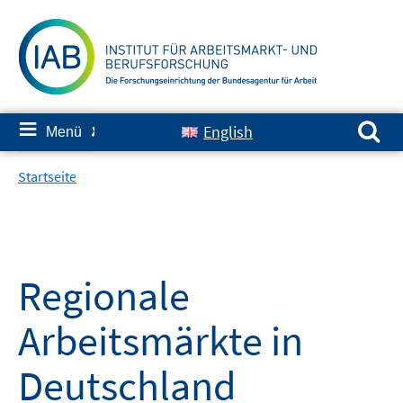
Springe
zum
Inhalt
Suchen nach:
≡
English
Menü
✘
Startseite
Regionale
Arbeitsmärkte in
Deutschland