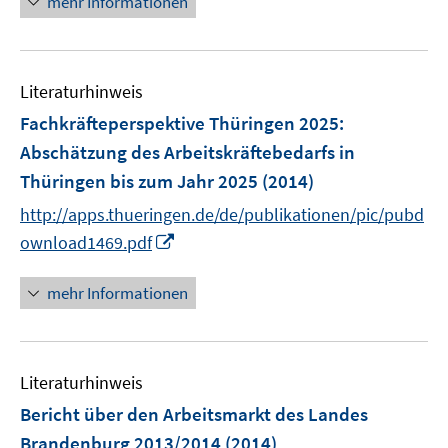
mehr Informationen
ö
e
r
f
u
ö
f
e
f
n
Literaturhinweis
m
f
e
F
n
Fachkräfteperspektive Thüringen 2025
:
n
e
e
Abschätzung des Arbeitskräftebedarfs in
n
n
Thüringen bis zum Jahr 2025
(2014)
s
t
http://apps.thueringen.de/de/publikationen/pic/pubd
e
I
ownload1469.pdf
r
n
ö
n
mehr Informationen
f
e
f
u
n
e
e
Literaturhinweis
m
n
F
Bericht über den Arbeitsmarkt des Landes
e
Brandenburg 2013/2014
(2014)