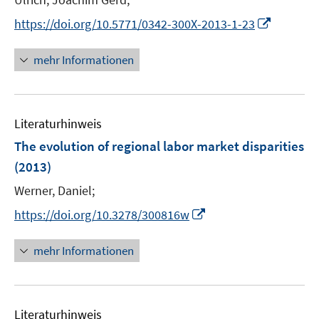
ö
e
I
https://doi.org/10.5771/0342-300X-2013-1-23
f
r
n
f
ö
n
n
mehr Informationen
f
e
e
f
u
n
n
e
e
Literaturhinweis
m
n
F
The evolution of regional labor market disparities
e
(2013)
n
Werner, Daniel;
s
t
I
https://doi.org/10.3278/300816w
e
n
r
n
mehr Informationen
ö
e
f
u
f
e
n
Literaturhinweis
m