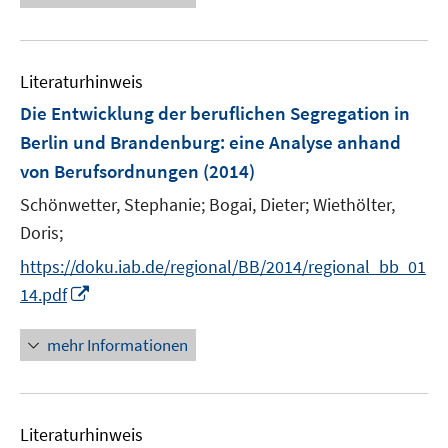
e
n
m
m
u
e
F
F
e
n
e
e
Literaturhinweis
m
n
n
F
Die Entwicklung der beruflichen Segregation in
s
s
e
Berlin und Brandenburg
:
eine Analyse anhand
t
t
n
e
e
von Berufsordnungen
(2014)
s
r
r
t
Schönwetter, Stephanie;
Bogai, Dieter;
Wiethölter,
ö
ö
e
Doris;
f
f
r
f
f
https://doku.iab.de/regional/BB/2014/regional_bb_01
ö
n
n
I
14.pdf
f
e
e
n
f
n
n
n
mehr Informationen
n
e
e
u
n
e
Literaturhinweis
m