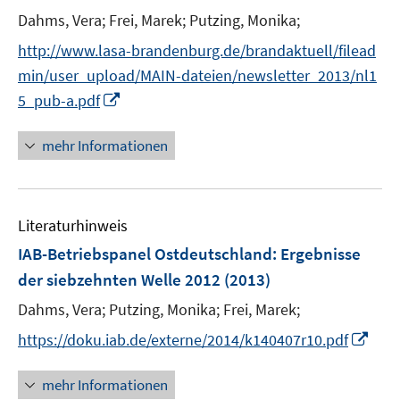
t
Dahms, Vera;
Frei, Marek;
Putzing, Monika;
e
http://www.lasa-brandenburg.de/brandaktuell/filead
r
min/user_upload/MAIN-dateien/newsletter_2013/nl1
ö
I
5_pub-a.pdf
f
n
f
n
mehr Informationen
n
e
e
u
n
e
Literaturhinweis
m
F
IAB-Betriebspanel Ostdeutschland
:
Ergebnisse
e
der siebzehnten Welle 2012
(2013)
n
Dahms, Vera;
Putzing, Monika;
Frei, Marek;
s
t
I
https://doku.iab.de/externe/2014/k140407r10.pdf
e
n
r
n
mehr Informationen
ö