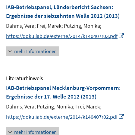
e
F
IAB-Betriebspanel, Länderbericht Sachsen
:
n
e
Ergebnisse der siebzehnten Welle 2012
(2013)
s
n
t
Dahms, Vera;
Frei, Marek;
Putzing, Monika;
s
e
t
I
https://doku.iab.de/externe/2014/k140407r03.pdf
r
e
n
ö
r
n
mehr Informationen
f
ö
e
f
f
u
n
f
e
e
n
Literaturhinweis
m
n
e
F
IAB-Betriebspanel Mecklenburg-Vorpommern
:
n
e
Ergebnisse der 17. Welle 2012
(2013)
n
Dahms, Vera;
Putzing, Monika;
Frei, Marek;
s
t
I
https://doku.iab.de/externe/2014/k140407r02.pdf
e
n
r
n
mehr Informationen