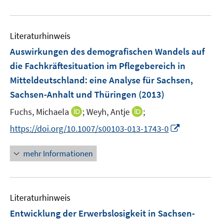
e
f
u
f
e
n
Literaturhinweis
m
e
F
Auswirkungen des demografischen Wandels auf
n
e
die Fachkräftesituation im Pflegebereich in
n
Mitteldeutschland
:
eine Analyse für Sachsen,
s
Sachsen-Anhalt und Thüringen
(2013)
t
e
I
I
Fuchs, Michaela
;
Weyh, Antje
;
r
n
n
I
https://doi.org/10.1007/s00103-013-1743-0
ö
n
n
n
f
e
e
n
mehr Informationen
f
u
u
e
n
e
e
u
e
m
m
e
n
F
F
Literaturhinweis
m
e
e
F
Entwicklung der Erwerbslosigkeit in Sachsen-
n
n