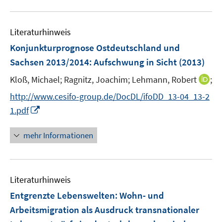
m
f
u
F
n
e
e
e
Literaturhinweis
m
n
n
F
Konjunkturprognose Ostdeutschland und
s
e
Sachsen 2013/2014: Aufschwung in Sicht
(2013)
t
n
e
I
Kloß, Michael;
Ragnitz, Joachim;
Lehmann, Robert
;
s
r
n
t
http://www.cesifo-group.de/DocDL/ifoDD_13-04_13-2
ö
n
e
I
f
1.pdf
e
r
n
f
u
ö
n
n
mehr Informationen
e
f
e
e
m
f
u
n
F
n
e
e
e
Literaturhinweis
m
n
n
F
Entgrenzte Lebenswelten
:
Wohn- und
s
e
Arbeitsmigration als Ausdruck transnationaler
t
n
e