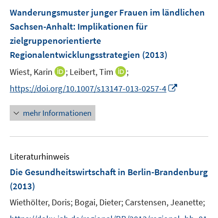
e
F
Wanderungsmuster junger Frauen im ländlichen
n
e
Sachsen-Anhalt
:
Implikationen für
n
zielgruppenorientierte
s
Regionalentwicklungsstrategien
(2013)
t
e
I
I
Wiest, Karin
;
Leibert, Tim
;
r
n
n
I
https://doi.org/10.1007/s13147-013-0257-4
ö
n
n
n
f
e
e
n
mehr Informationen
f
u
u
e
n
e
e
u
e
m
m
e
n
F
F
Literaturhinweis
m
e
e
F
Die Gesundheitswirtschaft in Berlin-Brandenburg
n
n
e
(2013)
s
s
n
t
t
Wiethölter, Doris;
Bogai, Dieter;
Carstensen, Jeanette;
s
e
e
t