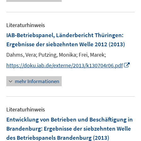
ö
e
f
u
f
e
n
Literaturhinweis
m
e
F
IAB-Betriebspanel, Länderbericht Thüringen
:
n
e
Ergebnisse der siebzehnten Welle 2012
(2013)
n
Dahms, Vera;
Putzing, Monika;
Frei, Marek;
s
t
I
https://doku.iab.de/externe/2013/k130704r06.pdf
e
n
r
n
mehr Informationen
ö
e
f
u
f
e
n
Literaturhinweis
m
e
F
Entwicklung von Betrieben und Beschäftigung in
n
e
Brandenburg
:
Ergebnisse der siebzehnten Welle
n
des Betriebspanels Brandenburg
(2013)
s