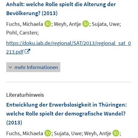
e
Anhalt
:
welche Rolle spielt die Alterung der
s
s
n
Bevölkerung?
(2013)
t
t
s
e
e
t
I
I
Fuchs, Michaela
;
Weyh, Antje
;
Sujata, Uwe;
r
r
e
n
n
Pohl, Carsten;
ö
ö
r
n
n
f
f
https://doku.iab.de/regional/SAT/2013/regional_sat_0
ö
e
e
f
f
I
213.pdf
f
u
u
n
n
n
f
e
e
e
e
n
n
mehr Informationen
m
m
n
n
e
e
F
F
u
n
e
e
e
n
n
Literaturhinweis
m
s
s
F
Entwicklung der Erwerbslosigkeit in Thüringen
:
t
t
e
e
e
welche Rolle spielt der demografische Wandel?
n
r
r
(2013)
s
ö
ö
t
I
I
Fuchs, Michaela
;
Sujata, Uwe;
Weyh, Antje
;
f
f