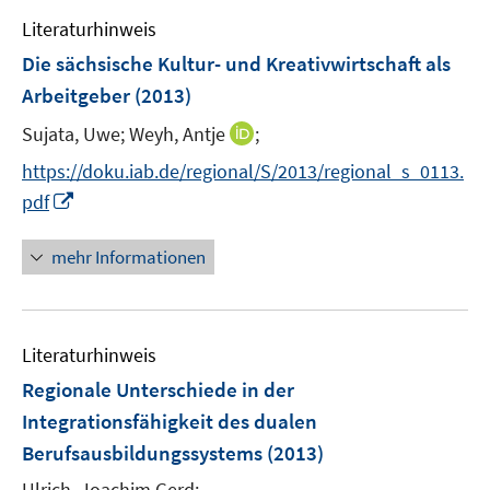
e
n
e
Literaturhinweis
m
n
F
Die sächsische Kultur- und Kreativwirtschaft als
s
e
Arbeitgeber
(2013)
t
n
e
I
Sujata, Uwe;
Weyh, Antje
;
s
r
n
t
https://doku.iab.de/regional/S/2013/regional_s_0113.
ö
n
e
I
f
pdf
e
r
n
f
u
ö
n
n
mehr Informationen
e
f
e
e
m
f
u
n
F
n
e
e
e
Literaturhinweis
m
n
n
F
Regionale Unterschiede in der
s
e
Integrationsfähigkeit des dualen
t
n
e
Berufsausbildungssystems
(2013)
s
r
t
Ulrich, Joachim Gerd;