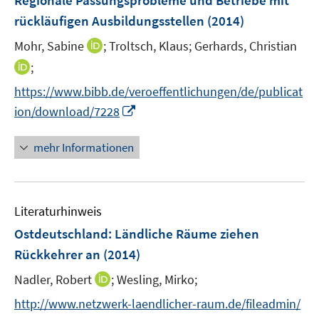
Regionale Passungsprobleme und Betriebe mit
n
rückläufigen Ausbildungsstellen
(2014)
I
Mohr, Sabine
;
Troltsch, Klaus;
Gerhards, Christian
n
I
;
n
n
https://www.bibb.de/veroeffentlichungen/de/publicat
e
n
I
ion/download/7228
u
e
n
e
u
n
mehr Informationen
m
e
e
F
m
u
e
F
e
n
e
Literaturhinweis
m
s
n
F
Ostdeutschland: Ländliche Räume ziehen
t
s
e
e
Rückkehrer an
(2014)
t
n
r
e
I
Nadler, Robert
;
Wesling, Mirko;
s
ö
r
n
t
f
http://www.netzwerk-laendlicher-raum.de/fileadmin/
ö
n
e
f