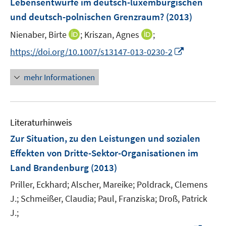
Lebensentwürfe im deutsch-luxemburgischen
s
r
und deutsch-polnischen Grenzraum?
(2013)
t
ö
e
I
I
Nienaber, Birte
;
Kriszan, Agnes
;
f
r
n
n
f
I
https://doi.org/10.1007/s13147-013-0230-2
ö
n
n
n
n
f
e
e
e
n
mehr Informationen
f
u
u
n
e
n
e
e
u
e
m
m
e
n
F
F
Literaturhinweis
m
e
e
F
Zur Situation, zu den Leistungen und sozialen
n
n
e
Effekten von Dritte-Sektor-Organisationen im
s
s
n
Land Brandenburg
t
(2013)
t
s
e
e
t
Priller, Eckhard;
Alscher, Mareike;
Poldrack, Clemens
r
r
e
J.;
Schmeißer, Claudia;
Paul, Franziska;
Droß, Patrick
ö
ö
r
J.;
f
f
ö