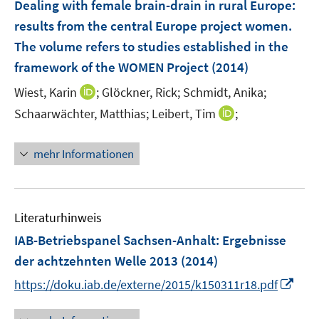
F
e
Dealing with female brain-drain in rural Europe
:
e
r
results from the central Europe project women.
n
ö
The volume refers to studies established in the
s
f
framework of the WOMEN Project
(2014)
t
f
e
n
I
Wiest, Karin
;
Glöckner, Rick;
Schmidt, Anika;
r
e
n
I
Schaarwächter, Matthias;
Leibert, Tim
;
ö
n
n
n
f
e
n
mehr Informationen
f
u
e
n
e
u
e
m
e
n
F
m
Literaturhinweis
e
F
IAB-Betriebspanel Sachsen-Anhalt
:
Ergebnisse
n
e
der achtzehnten Welle 2013
(2014)
s
n
t
I
s
https://doku.iab.de/externe/2015/k150311r18.pdf
e
n
t
r
n
e