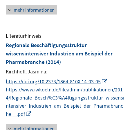
n
f
e
n
mehr Informationen
f
u
e
n
e
u
e
m
e
n
F
Literaturhinweis
m
e
F
Regionale Beschäftigungsstruktur
n
e
wissensintensiver Industrien am Beispiel der
s
n
Pharmabranche
t
(2014)
s
e
t
Kirchhoff, Jasmina;
r
e
I
https://doi.org/10.2373/1864-810X.14-03-05
ö
r
n
https://www.iwkoeln.de/fileadmin/publikationen/201
f
ö
n
f
4/Regionale_Besch%C3%A4ftigungsstruktur_wissensi
f
e
n
ntensiver_Industrien_am_Beispiel_der_Pharmabranc
f
u
e
n
I
he__.pdf
e
n
e
n
m
n
n
mehr Informationen
F