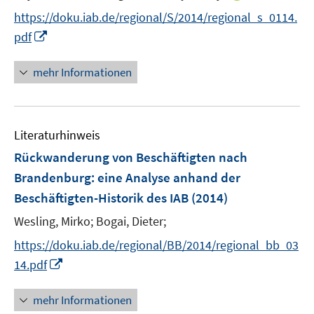
r
n
t
https://doku.iab.de/regional/S/2014/regional_s_0114.
ö
n
e
I
f
pdf
e
r
n
f
u
ö
n
n
mehr Informationen
e
f
e
e
m
f
u
n
F
n
e
e
e
Literaturhinweis
m
n
n
F
Rückwanderung von Beschäftigten nach
s
e
Brandenburg
:
eine Analyse anhand der
t
n
e
Beschäftigten-Historik des IAB
(2014)
s
r
t
Wesling, Mirko;
Bogai, Dieter;
ö
e
https://doku.iab.de/regional/BB/2014/regional_bb_03
f
r
f
I
14.pdf
ö
n
n
f
e
n
mehr Informationen
f
n
e