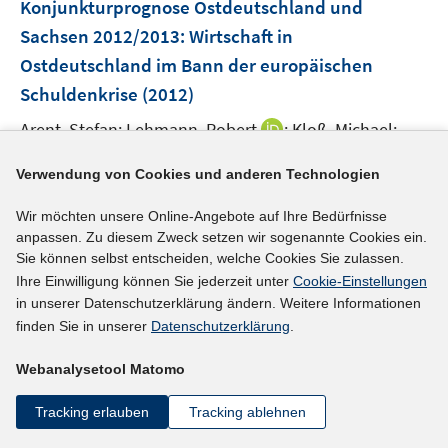
F
Konjunkturprognose Ostdeutschland und
n
e
e
Sachsen 2012/2013: Wirtschaft in
n
n
Ostdeutschland im Bann der europäischen
s
Schuldenkrise
(2012)
t
e
I
Arent, Stefan;
Lehmann, Robert
;
Kloß, Michael;
r
n
http://www.cesifo-group.de/DocDL/ifoDD_12-04_11-2
ö
n
Verwendung von Cookies und anderen Technologien
I
1.pdf
f
e
n
f
Wir möchten unsere Online-Angebote auf Ihre Bedürfnisse
u
n
n
anpassen. Zu diesem Zweck setzen wir sogenannte Cookies ein.
mehr Informationen
e
e
Sie können selbst entscheiden, welche Cookies Sie zulassen.
e
m
u
Ihre Einwilligung können Sie jederzeit unter
Cookie-Einstellungen
n
F
in unserer Datenschutzerklärung ändern. Weitere Informationen
e
e
finden Sie in unserer
Datenschutzerklärung
.
Literaturhinweis
m
n
F
Selektive Arbeitskräftemobilität in Deutschland:
s
Webanalysetool Matomo
e
Beschäftigungschancen sind wichtiger als der
t
n
Tracking erlauben
Tracking ablehnen
e
Lohn
(2012)
s
r