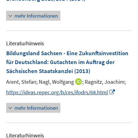
n
s
mehr Informationen
t
e
r
ö
Literaturhinweis
f
Bildungsland Sachsen - Eine Zukunftsinvestition
f
n
für Deutschland
:
Gutachten im Auftrag der
e
Sächsischen Staatskanzlei
(2013)
n
I
Arent, Stefan;
Nagl, Wolfgang
;
Ragnitz, Joachim;
n
I
https://ideas.repec.org/b/ces/ifodrs/68.html
n
n
e
n
mehr Informationen
u
e
e
u
m
e
F
Literaturhinweis
m