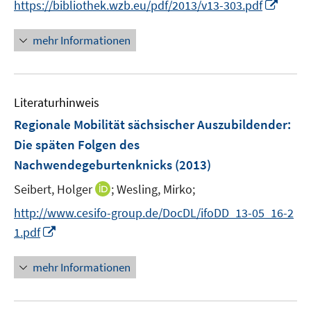
f
f
I
https://bibliothek.wzb.eu/pdf/2013/v13-303.pdf
f
n
n
n
f
e
e
n
mehr Informationen
n
n
n
e
e
u
n
e
Literaturhinweis
m
F
Regionale Mobilität sächsischer Auszubildender:
e
Die späten Folgen des
n
Nachwendegeburtenknicks
(2013)
s
t
I
Seibert, Holger
;
Wesling, Mirko;
e
n
http://www.cesifo-group.de/DocDL/ifoDD_13-05_16-2
r
n
I
1.pdf
ö
e
n
f
u
n
mehr Informationen
f
e
e
n
m
u
e
F