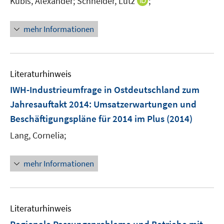
I
Kubis, Alexander;
Schneider, Lutz
;
n
e
e
n
s
r
r
n
t
mehr Informationen
ö
ö
e
e
f
f
u
r
f
f
e
ö
n
n
m
Literaturhinweis
f
e
e
F
f
IWH-Industrieumfrage in Ostdeutschland zum
n
n
e
n
Jahresauftakt 2014: Umsatzerwartungen und
n
e
Beschäftigungspläne für 2014 im Plus
(2014)
s
n
t
Lang, Cornelia;
e
r
mehr Informationen
ö
f
f
n
Literaturhinweis
e