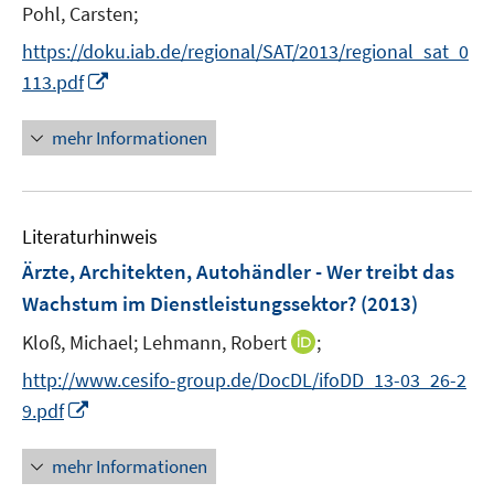
e
n
n
Pohl, Carsten;
f
f
r
n
n
n
n
https://doku.iab.de/regional/SAT/2013/regional_sat_0
ö
e
e
e
e
I
113.pdf
f
u
u
n
n
n
f
e
e
n
n
mehr Informationen
m
m
e
e
F
F
u
n
e
e
e
n
n
Literaturhinweis
m
s
s
F
Ärzte, Architekten, Autohändler - Wer treibt das
t
t
e
e
e
Wachstum im Dienstleistungssektor?
(2013)
n
r
r
I
Kloß, Michael;
Lehmann, Robert
;
s
ö
ö
n
t
f
f
http://www.cesifo-group.de/DocDL/ifoDD_13-03_26-2
n
e
f
f
I
9.pdf
e
r
n
n
n
u
ö
e
e
n
mehr Informationen
e
f
n
n
e