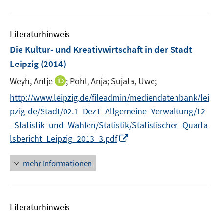
n
u
e
e
n
Literaturhinweis
m
F
Die Kultur- und Kreativwirtschaft in der Stadt
e
Leipzig
(2014)
n
I
Weyh, Antje
;
Pohl, Anja;
Sujata, Uwe;
s
n
t
http://www.leipzig.de/fileadmin/mediendatenbank/lei
n
e
pzig-de/Stadt/02.1_Dez1_Allgemeine_Verwaltung/12
e
r
_Statistik_und_Wahlen/Statistik/Statistischer_Quarta
u
ö
I
lsbericht_Leipzig_2013_3.pdf
e
f
n
m
f
n
F
mehr Informationen
n
e
e
e
u
n
n
e
s
Literaturhinweis
m
t