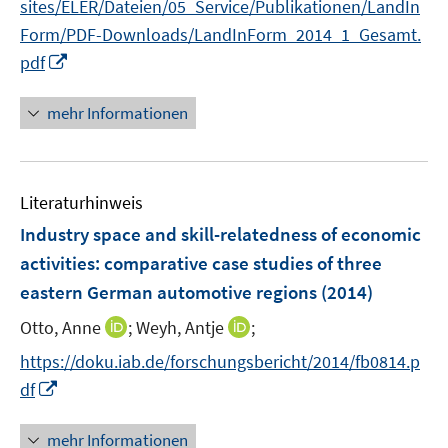
f
sites/ELER/Dateien/05_Service/Publikationen/LandIn
e
r
n
f
Form/PDF-Downloads/LandInForm_2014_1_Gesamt.
u
ö
e
n
I
pdf
e
f
n
e
n
m
f
n
n
F
mehr Informationen
n
e
e
e
u
n
n
e
s
Literaturhinweis
m
t
F
e
Industry space and skill-relatedness of economic
e
r
activities
:
comparative case studies of three
n
ö
eastern German automotive regions
(2014)
s
f
t
I
I
Otto, Anne
;
Weyh, Antje
f
;
e
n
n
n
https://doku.iab.de/forschungsbericht/2014/fb0814.p
r
n
n
e
I
df
ö
e
e
n
n
f
u
u
n
mehr Informationen
f
e
e