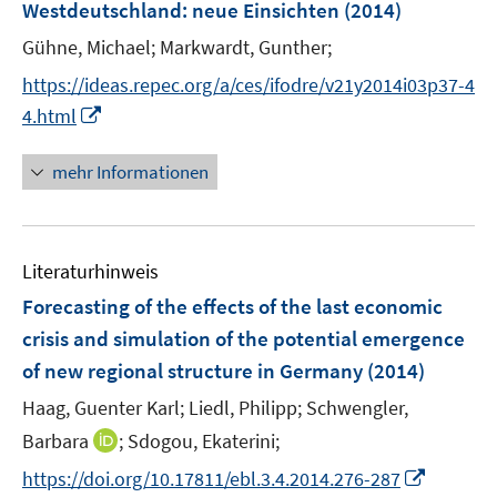
Westdeutschland
:
neue Einsichten
(2014)
Gühne, Michael;
Markwardt, Gunther;
https://ideas.repec.org/a/ces/ifodre/v21y2014i03p37-4
I
4.html
n
n
mehr Informationen
e
u
e
Literaturhinweis
m
F
Forecasting of the effects of the last economic
e
crisis and simulation of the potential emergence
n
of new regional structure in Germany
(2014)
s
t
Haag, Guenter Karl;
Liedl, Philipp;
Schwengler,
e
I
Barbara
;
Sdogou, Ekaterini;
r
n
I
https://doi.org/10.17811/ebl.3.4.2014.276-287
ö
n