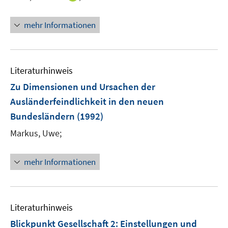
n
n
mehr Informationen
e
u
e
m
Literaturhinweis
F
Zu Dimensionen und Ursachen der
e
Ausländerfeindlichkeit in den neuen
n
Bundesländern
(1992)
s
t
Markus, Uwe;
e
r
mehr Informationen
ö
f
f
n
Literaturhinweis
e
Blickpunkt Gesellschaft 2
:
Einstellungen und
n