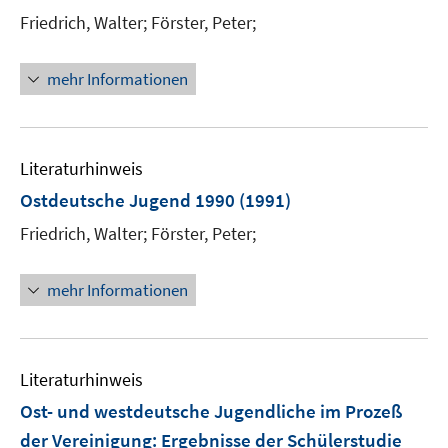
e
Friedrich, Walter;
Förster, Peter;
n
s
t
mehr Informationen
e
r
ö
Literaturhinweis
f
f
Ostdeutsche Jugend 1990
(1991)
n
Friedrich, Walter;
Förster, Peter;
e
n
mehr Informationen
Literaturhinweis
Ost- und westdeutsche Jugendliche im Prozeß
der Vereinigung
:
Ergebnisse der Schülerstudie