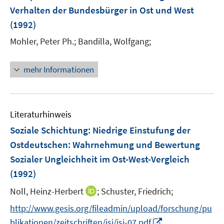
Verhalten der Bundesbürger in Ost und West
(1992)
Mohler, Peter Ph.;
Bandilla, Wolfgang;
mehr Informationen
Literaturhinweis
Soziale Schichtung: Niedrige Einstufung der
Ostdeutschen
:
Wahrnehmung und Bewertung
Sozialer Ungleichheit im Ost-West-Vergleich
(1992)
I
Noll, Heinz-Herbert
;
Schuster, Friedrich;
n
http://www.gesis.org/fileadmin/upload/forschung/pu
n
I
blikationen/zeitschriften/isi/isi-07.pdf