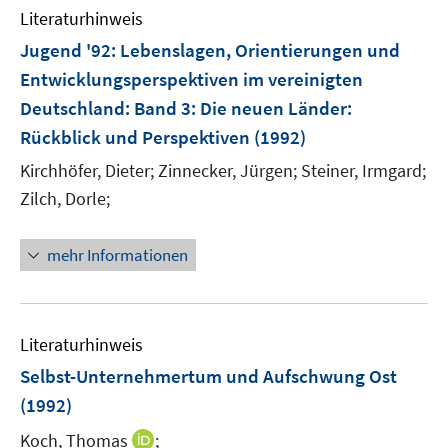
Literaturhinweis
f
n
Jugend '92: Lebenslagen, Orientierungen und
e
Entwicklungsperspektiven im vereinigten
n
Deutschland
:
Band 3: Die neuen Länder:
Rückblick und Perspektiven
(1992)
Kirchhöfer, Dieter;
Zinnecker, Jürgen;
Steiner, Irmgard;
Zilch, Dorle;
mehr Informationen
Literaturhinweis
Selbst-Unternehmertum und Aufschwung Ost
(1992)
I
Koch, Thomas
;