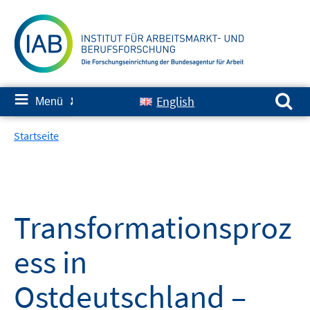
Springe
zum
Inhalt
Suchen nach:
≡
English
Menü
✘
Startseite
Transformationsproz
ess in
Ostdeutschland –