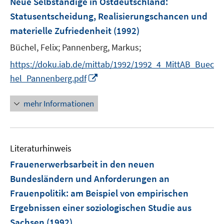
Neue Selbständige in Ostdeutschland
:
Statusentscheidung, Realisierungschancen und
materielle Zufriedenheit
(1992)
Büchel, Felix;
Pannenberg, Markus;
https://doku.iab.de/mittab/1992/1992_4_MittAB_Buec
I
hel_Pannenberg.pdf
n
n
mehr Informationen
e
u
e
Literaturhinweis
m
F
Frauenerwerbsarbeit in den neuen
e
Bundesländern und Anforderungen an
n
Frauenpolitik
:
am Beispiel von empirischen
s
Ergebnissen einer soziologischen Studie aus
t
e
Sachsen
(1992)