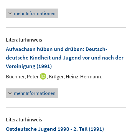
mehr Informationen
Literaturhinweis
Aufwachsen hüben und drüben: Deutsch-
deutsche Kindheit und Jugend vor und nach der
Vereinigung
(1991)
I
Büchner, Peter
;
Krüger, Heinz-Hermann;
n
n
mehr Informationen
e
u
e
m
Literaturhinweis
F
Ostdeutsche Jugend 1990 - 2. Teil
(1991)