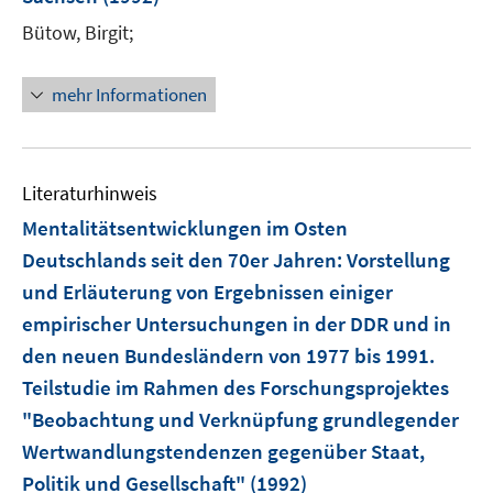
r
Bütow, Birgit;
ö
f
mehr Informationen
f
n
e
n
Literaturhinweis
Mentalitätsentwicklungen im Osten
Deutschlands seit den 70er Jahren
:
Vorstellung
und Erläuterung von Ergebnissen einiger
empirischer Untersuchungen in der DDR und in
den neuen Bundesländern von 1977 bis 1991.
Teilstudie im Rahmen des Forschungsprojektes
"Beobachtung und Verknüpfung grundlegender
Wertwandlungstendenzen gegenüber Staat,
Politik und Gesellschaft"
(1992)