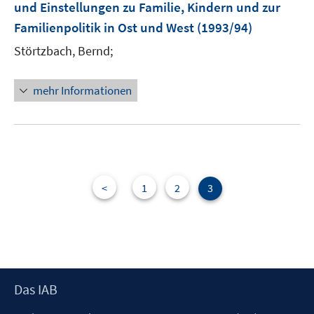
und Einstellungen zu Familie, Kindern und zur
Familienpolitik in Ost und West
(1993/94)
Störtzbach, Bernd;
mehr Informationen
<
1
2
3
Footer
Das IAB
Inhalt