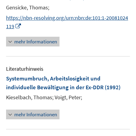
Gensicke, Thomas;
https://nbn-resolving.org/urn:nbn:de:101:1-20081024
I
119
n
n
mehr Informationen
e
u
e
Literaturhinweis
m
F
Systemumbruch, Arbeitslosigkeit und
e
individuelle Bewältigung in der Ex-DDR
(1992)
n
Kieselbach, Thomas;
Voigt, Peter;
s
t
e
mehr Informationen
r
ö
f