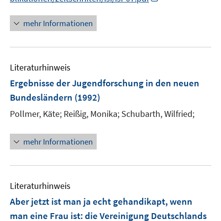
e
n
u
n
mehr Informationen
e
e
m
u
F
e
e
Literaturhinweis
m
n
F
Ergebnisse der Jugendforschung in den neuen
s
e
Bundesländern
(1992)
t
n
e
Pollmer, Käte;
Reißig, Monika;
Schubarth, Wilfried;
s
r
t
ö
e
mehr Informationen
f
r
f
ö
n
f
e
Literaturhinweis
f
n
n
Aber jetzt ist man ja echt gehandikapt, wenn
e
man eine Frau ist
:
die Vereinigung Deutschlands