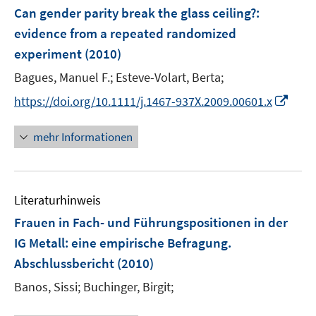
F
Can gender parity break the glass ceiling?
:
e
evidence from a repeated randomized
n
experiment
(2010)
s
t
Bagues, Manuel F.;
Esteve-Volart, Berta;
e
I
https://doi.org/10.1111/j.1467-937X.2009.00601.x
r
n
ö
n
mehr Informationen
f
e
f
u
n
e
e
Literaturhinweis
m
n
F
Frauen in Fach- und Führungspositionen in der
e
IG Metall
:
eine empirische Befragung.
n
Abschlussbericht
(2010)
s
t
Banos, Sissi;
Buchinger, Birgit;
e