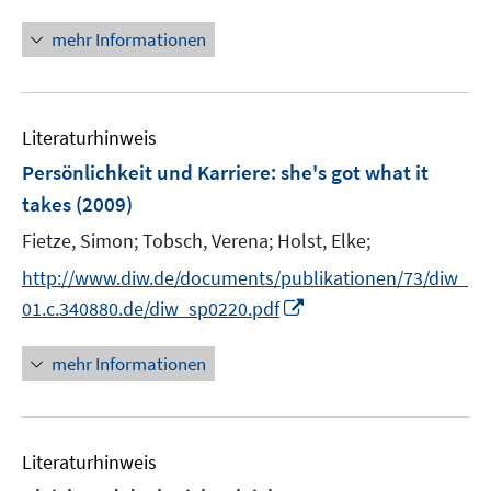
e
n
r
n
mehr Informationen
ö
e
f
u
f
e
n
Literaturhinweis
m
e
F
Persönlichkeit und Karriere
:
she's got what it
n
e
takes
(2009)
n
Fietze, Simon;
Tobsch, Verena;
Holst, Elke;
s
t
http://www.diw.de/documents/publikationen/73/diw_
e
I
01.c.340880.de/diw_sp0220.pdf
r
n
ö
n
mehr Informationen
f
e
f
u
n
e
e
Literaturhinweis
m
n
F