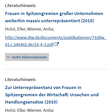
n
Literaturhinweis
m
F
Frauen in Spitzengremien großer Unternehmen
e
weiterhin massiv unterrepräsentiert
(2010)
n
Holst, Elke;
Wiemer, Anita;
s
t
http://www.diw.de/documents/publikationen/73/diw_
e
I
01.c.346402.de/10-4-1.pdf
r
n
ö
n
mehr Informationen
f
e
f
u
n
e
e
Literaturhinweis
m
n
F
Zur Unterrepräsentanz von Frauen in
e
Spitzengremien der Wirtschaft
:
Ursachen und
n
Handlungsansätze
(2010)
s
t
Holst, Elke;
Wiemer, Anita;