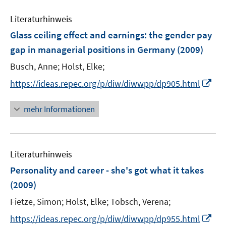
n
e
e
Literaturhinweis
m
n
F
Glass ceiling effect and earnings
:
the gender pay
e
gap in managerial positions in Germany
(2009)
n
Busch, Anne;
Holst, Elke;
s
t
I
https://ideas.repec.org/p/diw/diwwpp/dp905.html
e
n
r
n
mehr Informationen
ö
e
f
u
f
e
n
Literaturhinweis
m
e
F
Personality and career - she's got what it takes
n
e
(2009)
n
Fietze, Simon;
Holst, Elke;
Tobsch, Verena;
s
t
I
https://ideas.repec.org/p/diw/diwwpp/dp955.html