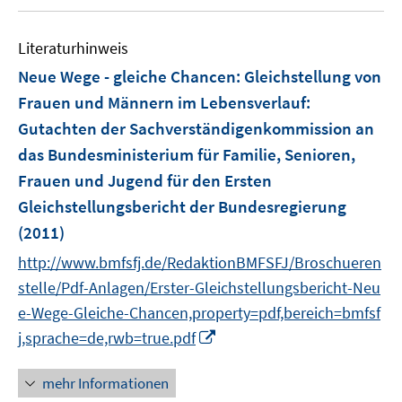
e
u
e
m
e
n
F
Literaturhinweis
m
e
F
Neue Wege - gleiche Chancen: Gleichstellung von
n
e
Frauen und Männern im Lebensverlauf
:
s
n
Gutachten der Sachverständigenkommission an
t
s
e
das Bundesministerium für Familie, Senioren,
t
r
e
Frauen und Jugend für den Ersten
ö
r
Gleichstellungsbericht der Bundesregierung
f
ö
(2011)
f
f
n
http://www.bmfsfj.de/RedaktionBMFSFJ/Broschueren
f
e
n
stelle/Pdf-Anlagen/Erster-Gleichstellungsbericht-Neu
n
e
e-Wege-Gleiche-Chancen,property=pdf,bereich=bmfsf
n
I
j,sprache=de,rwb=true.pdf
n
n
mehr Informationen
e