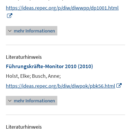
e
https://ideas.repec.org/p/diw/diwwpp/dp1001.html
r
I
ö
n
f
n
mehr Informationen
f
e
n
u
e
e
n
Literaturhinweis
m
F
Führungskräfte-Monitor 2010
(2010)
e
Holst, Elke;
Busch, Anne;
n
I
s
https://ideas.repec.org/b/diw/diwpok/pbk56.html
n
t
n
e
mehr Informationen
e
r
u
ö
e
f
Literaturhinweis
m
f