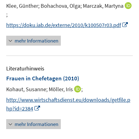
Klee, Günther;
Bohachova, Olga;
Marczak, Martyna
;
I
n
I
https://doku.iab.de/externe/2010/k100507r03.pdf
n
n
e
n
mehr Informationen
u
e
e
u
m
e
F
Literaturhinweis
m
e
F
Frauen in Chefetagen
(2010)
n
e
I
s
Kohaut, Susanne;
Möller, Iris
;
n
n
t
s
http://www.wirtschaftsdienst.eu/downloads/getfile.p
n
e
t
I
hp?id=2384
e
r
e
n
u
ö
r
n
mehr Informationen
e
f
ö
e
m
f
f
u