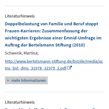
n
n
f
u
ö
e
e
n
e
f
n
n
e
Literaturhinweis
m
f
n
F
n
Doppelbelastung von Familie und Beruf stoppt
e
e
Frauen-Karrieren
:
Zusammenfassung der
n
n
wichtigsten Ergebnisse einer Emnid-Umfrage im
s
Auftrag der Bertelsmann Stiftung
(2010)
t
e
Schwenk, Martina;
r
http://www.bertelsmann-stiftung.de/bst/de/media/xc
ö
I
ms_bst_dms_31978_31979_2.pdf
f
n
f
n
mehr Informationen
n
e
e
u
n
e
Literaturhinweis
m
F