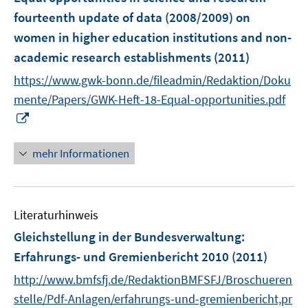
fourteenth update of data (2008/2009) on
women in higher education institutions and non-
academic research establishments
(2011)
https://www.gwk-bonn.de/fileadmin/Redaktion/Doku
mente/Papers/GWK-Heft-18-Equal-opportunities.pdf
I
n
n
mehr Informationen
e
u
e
Literaturhinweis
m
F
Gleichstellung in der Bundesverwaltung
:
e
Erfahrungs- und Gremienbericht 2010
(2011)
n
http://www.bmfsfj.de/RedaktionBMFSFJ/Broschueren
s
t
stelle/Pdf-Anlagen/erfahrungs-und-gremienbericht,pr