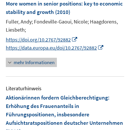
F
More women in senior positions
:
key to economic
n
n
n
e
stability and growth
(2010)
s
s
n
t
t
Fuller, Andy;
Fondeville-Gaoui, Nicole;
Haagdorens,
s
e
e
t
Liesbeth;
r
r
e
I
https://doi.org/10.2767/92882
ö
ö
r
n
I
https://data.europa.eu/doi/10.2767/92882
f
f
ö
n
n
f
f
f
e
n
n
n
mehr Informationen
f
u
e
e
e
n
e
u
n
n
e
m
e
n
F
Literaturhinweis
m
e
F
Aktionärinnen fordern Gleichberechtigung
:
n
e
Erhöhung des Frauenanteils in
s
n
Führungspositionen, insbesondere
t
s
e
Aufsichtsratspositionen deutscher Unternehmen
t
r