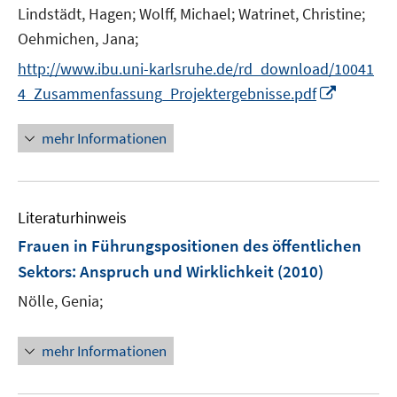
r
e
Lindstädt, Hagen;
Wolff, Michael;
Watrinet, Christine;
ö
r
Oehmichen, Jana;
f
ö
f
http://www.ibu.uni-karlsruhe.de/rd_download/10041
f
n
I
f
4_Zusammenfassung_Projektergebnisse.pdf
e
n
n
n
n
e
mehr Informationen
e
n
u
e
Literaturhinweis
m
F
Frauen in Führungspositionen des öffentlichen
e
Sektors
:
Anspruch und Wirklichkeit
(2010)
n
Nölle, Genia;
s
t
e
mehr Informationen
r
ö