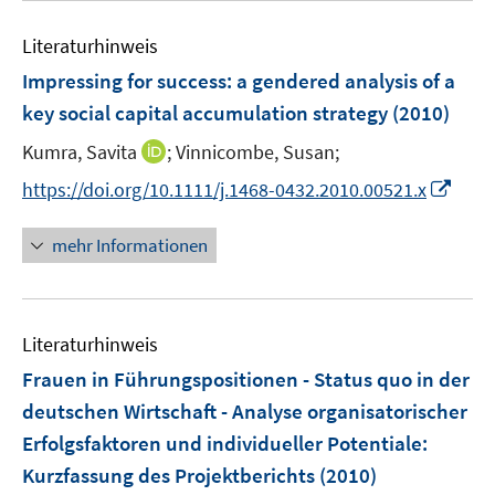
F
n
f
e
e
e
n
Literaturhinweis
m
n
n
e
F
Impressing for success
:
a gendered analysis of a
s
n
e
key social capital accumulation strategy
(2010)
t
n
e
I
Kumra, Savita
;
Vinnicombe, Susan;
s
r
n
t
I
https://doi.org/10.1111/j.1468-0432.2010.00521.x
ö
n
e
n
f
e
r
n
mehr Informationen
f
u
ö
e
n
e
f
u
e
m
f
e
n
F
n
Literaturhinweis
m
e
e
F
Frauen in Führungspositionen - Status quo in der
n
n
e
deutschen Wirtschaft - Analyse organisatorischer
s
n
Erfolgsfaktoren und individueller Potentiale
t
:
s
e
Kurzfassung des Projektberichts
(2010)
t