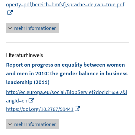
e
operty=pdf,bereich=bmfsfj,sprache=de,rwb=true.pdf
r
I
ö
n
f
n
mehr Informationen
f
e
n
u
e
e
n
Literaturhinweis
m
F
Report on progress on equality between women
e
and men in 2010
:
the gender balance in business
n
leadership
(2011)
s
t
http://ec.europa.eu/social/BlobServlet?docId=6562&l
e
I
angId=en
r
n
I
https://doi.org/10.2767/99441
ö
n
n
f
e
n
mehr Informationen
f
u
e
n