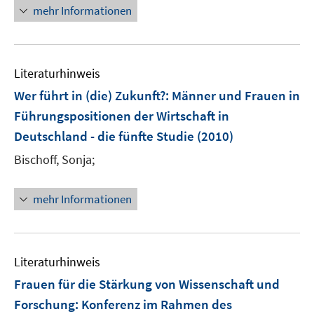
r
mehr Informationen
ö
f
f
n
Literaturhinweis
e
Wer führt in (die) Zukunft?
:
Männer und Frauen in
n
Führungspositionen der Wirtschaft in
Deutschland - die fünfte Studie
(2010)
Bischoff, Sonja;
mehr Informationen
Literaturhinweis
Frauen für die Stärkung von Wissenschaft und
Forschung
:
Konferenz im Rahmen des