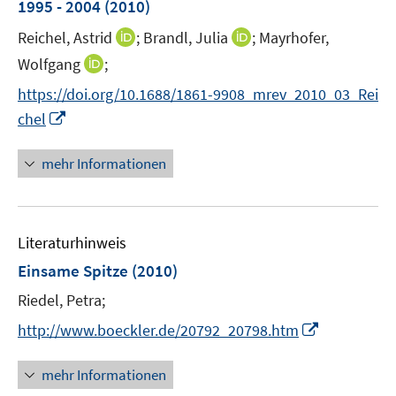
t
1995 - 2004
(2010)
e
I
I
Reichel, Astrid
;
Brandl, Julia
;
Mayrhofer,
r
n
n
I
Wolfgang
;
ö
n
n
n
f
https://doi.org/10.1688/1861-9908_mrev_2010_03_Rei
e
e
n
f
I
chel
u
u
e
n
n
e
e
u
e
n
mehr Informationen
m
m
e
n
e
F
F
m
u
e
e
F
e
n
n
e
Literaturhinweis
m
s
s
n
F
Einsame Spitze
(2010)
t
t
s
e
e
e
t
Riedel, Petra;
n
r
r
e
I
s
http://www.boeckler.de/20792_20798.htm
ö
ö
r
n
t
f
f
ö
n
e
mehr Informationen
f
f
f
e
r