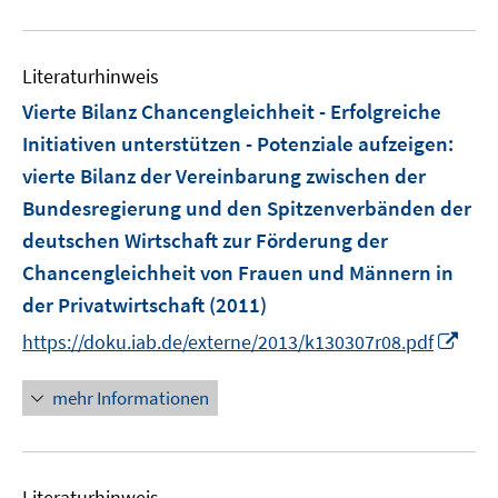
u
e
Literaturhinweis
m
F
Vierte Bilanz Chancengleichheit - Erfolgreiche
e
Initiativen unterstützen - Potenziale aufzeigen
:
n
vierte Bilanz der Vereinbarung zwischen der
s
Bundesregierung und den Spitzenverbänden der
t
e
deutschen Wirtschaft zur Förderung der
r
Chancengleichheit von Frauen und Männern in
ö
der Privatwirtschaft
(2011)
f
I
https://doku.iab.de/externe/2013/k130307r08.pdf
f
n
n
n
e
mehr Informationen
e
n
u
e
Literaturhinweis