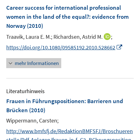
e
e
F
Career success for international professional
n
n
e
women in the land of the equal?
:
evidence from
s
n
Norway
(2010)
t
s
e
t
I
Traavik, Laura E. M.;
Richardsen, Astrid M.
;
r
e
n
I
https://doi.org/10.1080/09585192.2010.528662
ö
r
n
n
f
ö
e
n
f
mehr Informationen
f
u
e
n
f
e
u
e
n
m
e
n
e
F
Literaturhinweis
m
n
e
F
Frauen in Führungspositionen
:
Barrieren und
n
e
Brücken
(2010)
s
n
t
Wippermann, Carsten;
s
e
t
http://www.bmfsfj.de/RedaktionBMFSFJ/Broschueren
r
e
stelle/Pdf-Anlagen/frauen-in-f_C3_BChrungsposition