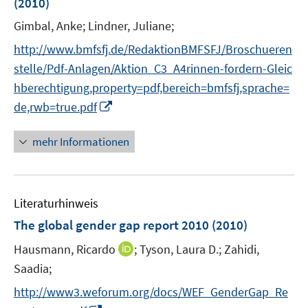
e
(2010)
ö
r
Gimbal, Anke;
Lindner, Juliane;
f
ö
f
http://www.bmfsfj.de/RedaktionBMFSFJ/Broschueren
f
n
f
stelle/Pdf-Anlagen/Aktion_C3_A4rinnen-fordern-Gleic
e
n
hberechtigung,property=pdf,bereich=bmfsfj,sprache=
n
e
I
de,rwb=true.pdf
n
n
n
mehr Informationen
e
u
e
Literaturhinweis
m
F
The global gender gap report 2010
(2010)
e
I
Hausmann, Ricardo
;
Tyson, Laura D.;
Zahidi,
n
n
Saadia;
s
n
t
http://www3.weforum.org/docs/WEF_GenderGap_Re
e
e