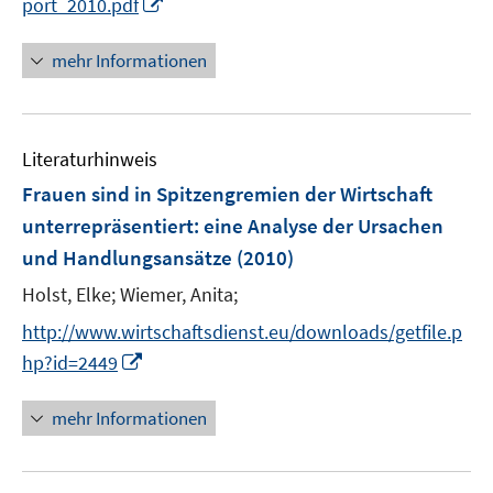
I
port_2010.pdf
u
r
n
e
ö
n
mehr Informationen
m
f
e
F
f
u
e
n
e
n
e
Literaturhinweis
m
s
n
F
Frauen sind in Spitzengremien der Wirtschaft
t
e
e
unterrepräsentiert
:
eine Analyse der Ursachen
n
r
und Handlungsansätze
(2010)
s
ö
t
Holst, Elke;
Wiemer, Anita;
f
e
f
http://www.wirtschaftsdienst.eu/downloads/getfile.p
r
n
I
hp?id=2449
ö
e
n
f
n
n
mehr Informationen
f
e
n
u
e
e