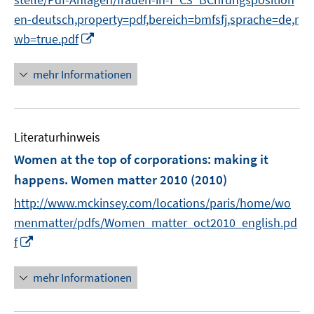
ö
r
en-deutsch,property=pdf,bereich=bmfsfj,sprache=de,r
f
ö
I
f
wb=true.pdf
f
n
n
f
n
e
mehr Informationen
n
e
n
e
u
n
e
Literaturhinweis
m
F
Women at the top of corporations
:
making it
e
happens. Women matter 2010
(2010)
n
http://www.mckinsey.com/locations/paris/home/wo
s
t
menmatter/pdfs/Women_matter_oct2010_english.pd
e
I
f
r
n
ö
n
mehr Informationen
f
e
f
u