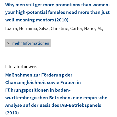
F
n
Why men still get more promotions than women
:
e
e
your high-potential females need more than just
n
n
well-meaning mentors
(2010)
s
t
Ibarra, Herminia;
Silva, Christine;
Carter, Nancy M.;
e
r
mehr Informationen
ö
f
f
n
Literaturhinweis
e
Maßnahmen zur Förderung der
n
Chancengleichheit sowie Frauen in
Führungspositionen in baden-
württembergischen Betrieben
:
eine empirische
Analyse auf der Basis des IAB-Betriebspanels
(2010)