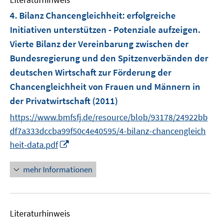
m
F
4. Bilanz Chancengleichheit
:
erfolgreiche
e
Initiativen unterstützen - Potenziale aufzeigen.
n
Vierte Bilanz der Vereinbarung zwischen der
s
Bundesregierung und den Spitzenverbänden der
t
e
deutschen Wirtschaft zur Förderung der
r
Chancengleichheit von Frauen und Männern in
ö
der Privatwirtschaft
(2011)
f
https://www.bmfsfj.de/resource/blob/93178/24922bb
f
n
df7a333dccba99f50c4e40595/4-bilanz-chancengleich
e
I
heit-data.pdf
n
n
n
mehr Informationen
e
u
e
Literaturhinweis
m