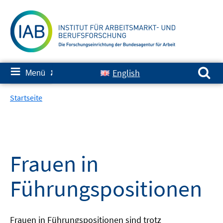
Springe
zum
Inhalt
Suchen nach:
≡
English
Menü
✘
Startseite
Frauen in
Führungspositionen
Frauen in Führungspositionen sind trotz