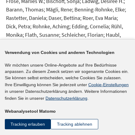
Fröse, Marlies W.;
Bischoff, Sonja;
Ladwig, Desiree H.;
s
ö
t
Barann, Thomas;
Mägli, Rene;
Benning-Rohnke, Elke;
f
e
Rastetter, Daniela;
Daser, Bettina;
Roer, Eva Maria;
f
r
n
Dick, Petra;
Rohnke, Achimg;
Edding, Cornelia;
Rühl,
ö
e
Monika;
Flath, Susanne;
Schleicher, Florian;
Haubl,
f
n
Rolf;
Schulz-Strelow, Monika;
Bauer, Annemarie;
f
Siebeke, Simone;
David, Barbara;
Strutz, Eric;
n
Verwendung von Cookies und anderen Technologien
e
Falkenhausen, Jutta von;
Thorborg, Heiner;
Jüngling,
Wir möchten unsere Online-Angebote auf Ihre Bedürfnisse
n
Christiane;
Ueberschär, Ellen;
Domsch, Michael E.;
anpassen. Zu diesem Zweck setzen wir sogenannte Cookies ein.
Zapp, Hanna;
Szebel-Habig, Astrid;
Gröning,
Sie können selbst entscheiden, welche Cookies Sie zulassen.
Katharina;
Ihre Einwilligung können Sie jederzeit unter
Cookie-Einstellungen
in unserer Datenschutzerklärung ändern. Weitere Informationen
finden Sie in unserer
Datenschutzerklärung
.
mehr Informationen
Webanalysetool Matomo
Tracking erlauben
Tracking ablehnen
Literaturhinweis