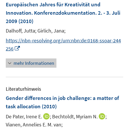
Europäischen Jahres für Kreativität und
Innovation. Konferenzdokumentation. 2. - 3. Juli
2009
(2010)
Dalhoff, Jutta;
Girlich, Jana;
https://nbn-resolving.org/urn:nbn:de:0168-ssoar-244
I
256
n
n
mehr Informationen
e
u
e
Literaturhinweis
m
F
Gender differences in job challenge
:
a matter of
e
task allocation
(2010)
n
I
I
De Pater, Irene E.
;
Bechtoldt, Myriam N.
;
s
n
n
t
Vianen, Annelies E. M. van;