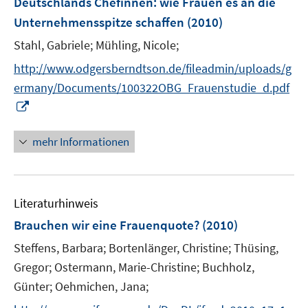
Deutschlands Chefinnen
:
wie Frauen es an die
e
Unternehmensspitze schaffen
(2010)
n
Stahl, Gabriele;
Mühling, Nicole;
s
t
http://www.odgersberndtson.de/fileadmin/uploads/g
e
ermany/Documents/100322OBG_Frauenstudie_d.pdf
r
I
ö
n
f
n
mehr Informationen
f
e
n
u
e
e
n
Literaturhinweis
m
F
Brauchen wir eine Frauenquote?
(2010)
e
Steffens, Barbara;
Bortenlänger, Christine;
Thüsing,
n
Gregor;
Ostermann, Marie-Christine;
Buchholz,
s
Günter;
t
Oehmichen, Jana;
e