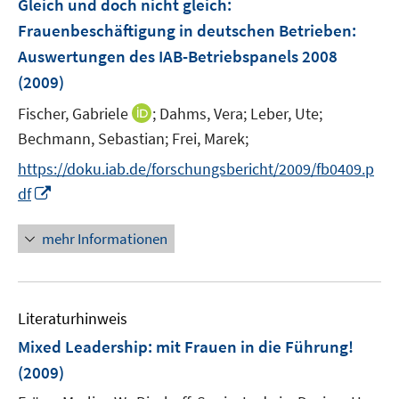
Gleich und doch nicht gleich:
e
Frauenbeschäftigung in deutschen Betrieben
:
n
Auswertungen des IAB-Betriebspanels 2008
s
(2009)
t
e
I
Fischer, Gabriele
;
Dahms, Vera;
Leber, Ute;
r
n
Bechmann, Sebastian;
Frei, Marek;
ö
n
https://doku.iab.de/forschungsbericht/2009/fb0409.p
f
e
I
f
df
u
n
n
e
n
e
mehr Informationen
m
e
n
F
u
e
e
n
Literaturhinweis
m
s
F
Mixed Leadership
:
mit Frauen in die Führung!
t
e
e
(2009)
n
r