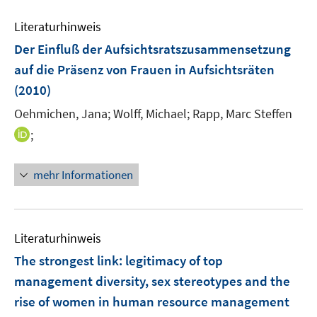
f
Literaturhinweis
f
n
Der Einfluß der Aufsichtsratszusammensetzung
e
auf die Präsenz von Frauen in Aufsichtsräten
n
(2010)
Oehmichen, Jana;
Wolff, Michael;
Rapp, Marc Steffen
I
;
n
n
mehr Informationen
e
u
e
m
Literaturhinweis
F
The strongest link
:
legitimacy of top
e
management diversity, sex stereotypes and the
n
rise of women in human resource management
s