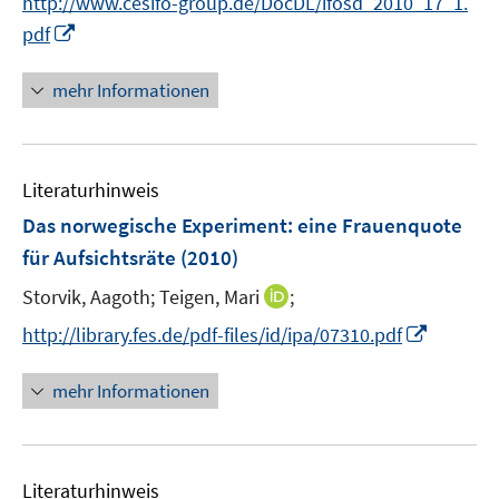
http://www.cesifo-group.de/DocDL/ifosd_2010_17_1.
r
I
pdf
ö
n
f
n
mehr Informationen
f
e
n
u
e
e
n
Literaturhinweis
m
F
Das norwegische Experiment
:
eine Frauenquote
e
für Aufsichtsräte
(2010)
n
I
Storvik, Aagoth;
Teigen, Mari
;
s
n
t
I
http://library.fes.de/pdf-files/id/ipa/07310.pdf
n
e
n
e
r
n
mehr Informationen
u
ö
e
e
f
u
m
f
e
F
n
Literaturhinweis
m