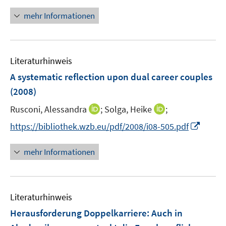
t
e
mehr Informationen
r
ö
f
Literaturhinweis
f
n
A systematic reflection upon dual career couples
e
(2008)
n
I
I
Rusconi, Alessandra
;
Solga, Heike
;
n
n
I
https://bibliothek.wzb.eu/pdf/2008/i08-505.pdf
n
n
n
e
e
n
mehr Informationen
u
u
e
e
e
u
m
m
e
F
F
Literaturhinweis
m
e
e
F
Herausforderung Doppelkarriere: Auch in
n
n
e