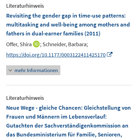
Literaturhinweis
Revisiting the gender gap in time-use patterns
:
multitasking and well-being among mothers and
fathers in dual-earner families
(2011)
I
Offer, Shira
;
Schneider, Barbara;
n
I
https://doi.org/10.1177/0003122411425170
n
n
e
n
mehr Informationen
u
e
e
u
m
e
F
Literaturhinweis
m
e
F
Neue Wege - gleiche Chancen: Gleichstellung von
n
e
Frauen und Männern im Lebensverlauf
:
s
n
Gutachten der Sachverständigenkommission an
t
s
e
das Bundesministerium für Familie, Senioren,
t