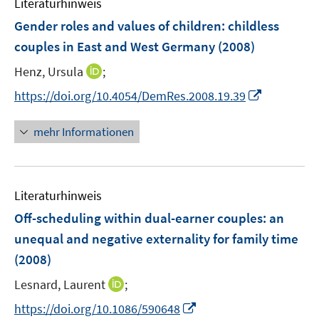
Literaturhinweis
m
n
n
e
F
Gender roles and values of children
:
childless
s
n
e
t
couples in East and West Germany
(2008)
s
n
e
t
I
Henz, Ursula
;
s
r
e
n
t
I
https://doi.org/10.4054/DemRes.2008.19.39
ö
r
n
e
n
f
ö
e
r
n
f
mehr Informationen
f
u
ö
e
n
f
e
f
u
e
n
m
f
e
n
e
F
n
Literaturhinweis
m
n
e
e
F
Off-scheduling within dual-earner couples
:
an
n
n
e
unequal and negative externality for family time
s
n
(2008)
t
s
e
t
I
Lesnard, Laurent
;
r
e
n
I
https://doi.org/10.1086/590648
ö
r
n