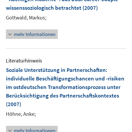
s
n
wissenssoziologisch betrachtet
(2007)
t
s
e
t
Gottwald, Markus;
r
e
ö
r
mehr Informationen
f
ö
f
f
n
f
e
n
Literaturhinweis
n
e
Soziale Unterstützung in Partnerschaften
:
n
individuelle Beschäftigungschancen und -risiken
im ostdeutschen Transformationsprozess unter
Berücksichtigung des Partnerschaftskontextes
(2007)
Höhne, Anke;
mehr Informationen