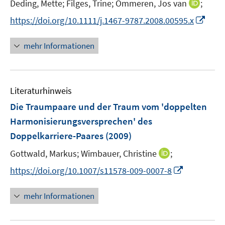
I
Deding, Mette;
Filges, Trine;
Ommeren, Jos van
;
s
e
n
t
I
https://doi.org/10.1111/j.1467-9787.2008.00595.x
r
n
e
n
ö
e
r
n
mehr Informationen
f
u
ö
e
f
e
f
u
n
m
f
e
e
F
n
Literaturhinweis
m
n
e
e
F
Die Traumpaare und der Traum vom 'doppelten
n
n
e
Harmonisierungsversprechen' des
s
n
Doppelkarriere-Paares
(2009)
t
s
e
t
I
Gottwald, Markus;
Wimbauer, Christine
;
r
e
n
I
https://doi.org/10.1007/s11578-009-0007-8
ö
r
n
n
f
ö
e
n
f
mehr Informationen
f
u
e
n
f
e
u
e
n