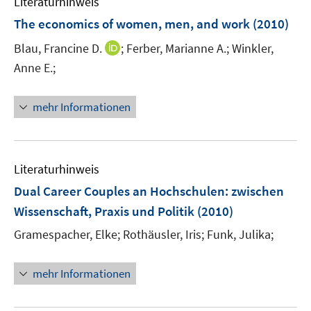
Literaturhinweis
n
e
r
The economics of women, men, and work
(2010)
s
n
ö
t
s
I
Blau, Francine D.
;
Ferber, Marianne A.;
Winkler,
f
e
t
n
f
Anne E.;
r
e
n
n
ö
r
e
e
mehr Informationen
f
ö
u
n
f
f
e
n
f
m
e
n
F
Literaturhinweis
n
e
e
Dual Career Couples an Hochschulen
:
zwischen
n
n
Wissenschaft, Praxis und Politik
(2010)
s
t
Gramespacher, Elke;
Rothäusler, Iris;
Funk, Julika;
e
r
mehr Informationen
ö
f