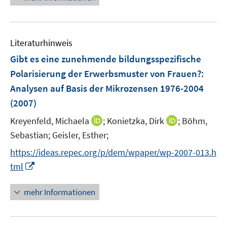
Literaturhinweis
Gibt es eine zunehmende bildungsspezifische
Polarisierung der Erwerbsmuster von Frauen?
:
Analysen auf Basis der Mikrozensen 1976-2004
(2007)
I
I
Kreyenfeld, Michaela
;
Konietzka, Dirk
;
Böhm,
n
n
Sebastian;
Geisler, Esther;
n
n
https://ideas.repec.org/p/dem/wpaper/wp-2007-013.h
e
e
I
tml
u
u
n
e
e
n
mehr Informationen
m
m
e
F
F
u
e
e
e