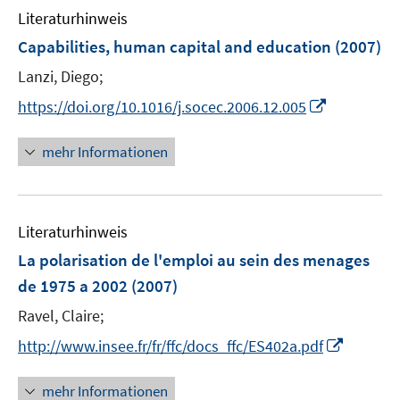
n
n
Literaturhinweis
m
s
s
F
Capabilities, human capital and education
(2007)
t
t
e
e
e
Lanzi, Diego;
n
r
r
I
s
https://doi.org/10.1016/j.socec.2006.12.005
ö
ö
n
t
f
f
n
e
mehr Informationen
f
f
e
r
n
n
u
ö
e
e
e
f
n
n
Literaturhinweis
m
f
F
n
La polarisation de l'emploi au sein des menages
e
e
de 1975 a 2002
(2007)
n
n
Ravel, Claire;
s
t
I
http://www.insee.fr/fr/ffc/docs_ffc/ES402a.pdf
e
n
r
n
mehr Informationen