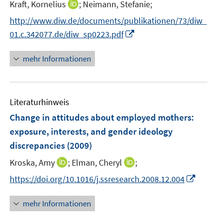
t
I
Kraft, Kornelius
;
Neimann, Stefanie;
ö
r
e
n
f
http://www.diw.de/documents/publikationen/73/diw_
ö
r
n
f
I
f
01.c.342077.de/diw_sp0223.pdf
ö
e
n
n
f
f
u
e
n
n
mehr Informationen
f
e
n
e
e
n
m
u
n
e
F
e
n
e
Literaturhinweis
m
n
F
Change in attitudes about employed mothers
:
s
e
exposure, interests, and gender ideology
t
n
e
discrepancies
(2009)
s
r
t
I
I
Kroska, Amy
;
Elman, Cheryl
;
ö
e
n
n
I
f
https://doi.org/10.1016/j.ssresearch.2008.12.004
r
n
n
n
f
ö
e
e
n
n
mehr Informationen
f
u
u
e
e