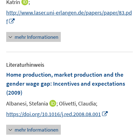
I
Katrin
;
r
n
n
n
http://www.laser.uni-erlangen.de/papers/paper/83.pd
ö
e
e
n
I
f
f
u
u
e
n
f
e
e
u
n
n
mehr Informationen
m
m
e
e
e
F
F
m
u
n
e
e
F
e
n
n
e
Literaturhinweis
m
s
s
n
F
Home production, market production and the
t
t
s
e
e
e
gender wage gap: Incentives and expectations
t
n
r
r
e
(2009)
s
ö
ö
r
t
I
Albanesi, Stefania
;
Olivetti, Claudia;
f
f
ö
e
n
f
f
I
f
https://doi.org/10.1016/j.red.2008.08.001
r
n
n
n
n
f
ö
e
e
e
n
n
mehr Informationen
f
u
n
n
e
e