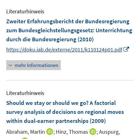
n
m
e
e
e
F
Literaturhinweis
m
n
n
e
F
Zweiter Erfahrungsbericht der Bundesregierung
s
n
e
t
zum Bundesgleichstellungsgesetz
:
Unterrichtung
s
n
e
durch die Bundesregierung
t
(2010)
s
r
e
I
t
https://doku.iab.de/externe/2011/k110124p01.pdf
ö
r
n
e
f
ö
n
r
mehr Informationen
f
f
e
ö
n
f
u
f
e
n
e
f
n
e
Literaturhinweis
m
n
n
F
e
Should we stay or should we go? A factorial
e
n
survey analysis of decisions on regional moves
n
within dual-earner partnerships
(2009)
s
t
I
I
Abraham, Martin
;
Hinz, Thomas
;
Auspurg,
e
n
n