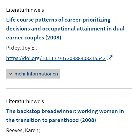
e
Literaturhinweis
m
F
Life course patterns of career-prioritizing
e
decisions and occupational attainment in dual-
n
earner couples
(2008)
s
t
Pixley, Joy E.;
e
I
https://doi.org/10.1177/0730888408315543
r
n
ö
n
mehr Informationen
f
e
f
u
n
e
e
Literaturhinweis
m
n
F
The backstop breadwinner
:
working women in
e
the transition to parenthood
(2008)
n
Reeves, Karen;
s