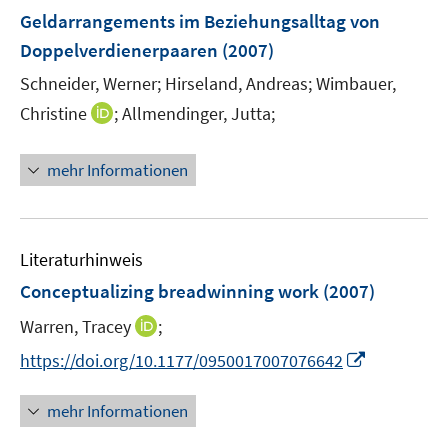
e
Geldarrangements im Beziehungsalltag von
n
Doppelverdienerpaaren
(2007)
s
t
Schneider, Werner;
Hirseland, Andreas;
Wimbauer,
e
I
Christine
;
Allmendinger, Jutta;
r
n
ö
n
mehr Informationen
f
e
f
u
n
e
e
m
Literaturhinweis
n
F
Conceptualizing breadwinning work
(2007)
e
I
Warren, Tracey
;
n
n
s
I
https://doi.org/10.1177/0950017007076642
n
t
n
e
e
n
mehr Informationen
u
r
e
e