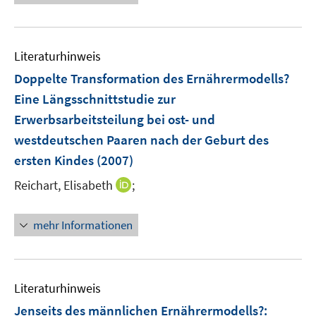
ö
e
f
u
f
e
n
Literaturhinweis
m
e
F
Doppelte Transformation des Ernährermodells?
n
e
Eine Längsschnittstudie zur
n
Erwerbsarbeitsteilung bei ost- und
s
westdeutschen Paaren nach der Geburt des
t
e
ersten Kindes
(2007)
r
I
Reichart, Elisabeth
;
ö
n
f
n
mehr Informationen
f
e
n
u
e
e
n
m
Literaturhinweis
F
Jenseits des männlichen Ernährermodells?
: