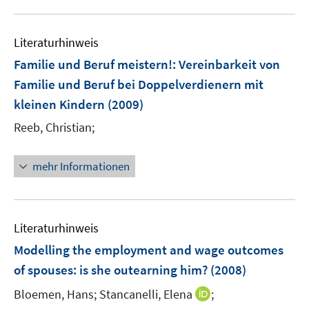
f
e
e
u
n
n
m
m
e
e
F
F
Literaturhinweis
m
n
e
e
F
Familie und Beruf meistern!
:
Vereinbarkeit von
n
n
e
Familie und Beruf bei Doppelverdienern mit
s
s
n
kleinen Kindern
t
(2009)
t
s
e
e
t
Reeb, Christian;
r
r
e
ö
ö
r
mehr Informationen
f
f
ö
f
f
f
n
n
f
e
e
n
Literaturhinweis
n
n
e
Modelling the employment and wage outcomes
n
of spouses
:
is she outearning him?
(2008)
I
Bloemen, Hans;
Stancanelli, Elena
;