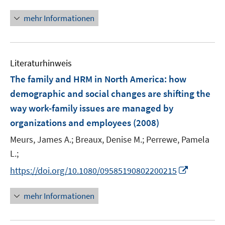
n
f
ö
e
n
f
mehr Informationen
f
u
e
n
f
e
u
e
n
m
e
n
e
F
Literaturhinweis
m
n
e
F
The family and HRM in North America
:
how
n
e
demographic and social changes are shifting the
s
n
way work-family issues are managed by
t
s
e
organizations and employees
(2008)
t
r
e
Meurs, James A.;
Breaux, Denise M.;
Perrewe, Pamela
ö
r
L.;
f
ö
f
I
https://doi.org/10.1080/09585190802200215
f
n
n
f
e
n
mehr Informationen
n
n
e
e
u
n