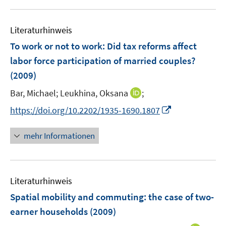
f
e
u
n
n
m
e
e
F
Literaturhinweis
m
n
e
F
To work or not to work: Did tax reforms affect
n
e
labor force participation of married couples?
s
n
(2009)
t
s
e
t
I
Bar, Michael;
Leukhina, Oksana
;
r
e
n
I
https://doi.org/10.2202/1935-1690.1807
ö
r
n
n
f
ö
e
n
f
mehr Informationen
f
u
e
n
f
e
u
e
n
m
e
n
e
F
Literaturhinweis
m
n
e
F
Spatial mobility and commuting
:
the case of two-
n
e
earner households
(2009)
s
n
t