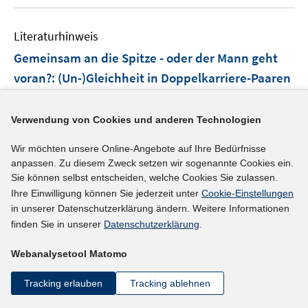
ö
u
m
f
e
F
f
Literaturhinweis
m
e
n
F
Gemeinsam an die Spitze - oder der Mann geht
n
e
e
voran?
:
(Un-)Gleichheit in Doppelkarriere-Paaren
s
n
n
(2007)
t
s
e
t
I
Wimbauer, Christine
;
Henninger, Annette;
Künzel,
Verwendung von Cookies und anderen Technologien
r
e
n
Annegret;
Gottwald, Markus;
ö
Wir möchten unsere Online-Angebote auf Ihre Bedürfnisse
r
n
f
anpassen. Zu diesem Zweck setzen wir sogenannte Cookies ein.
ö
e
f
Sie können selbst entscheiden, welche Cookies Sie zulassen.
mehr Informationen
f
u
Ihre Einwilligung können Sie jederzeit unter
Cookie-Einstellungen
n
f
e
in unserer Datenschutzerklärung ändern. Weitere Informationen
e
n
m
finden Sie in unserer
Datenschutzerklärung
.
n
e
F
Literaturhinweis
n
e
Webanalysetool Matomo
Die Gesellschaft als 'institutionalisierte
n
Anerkennungsordnung'
:
eine Einleitung
(2007)
Tracking erlauben
Tracking ablehnen
s
t
I
Wimbauer, Christine
;
Gottwald, Markus;