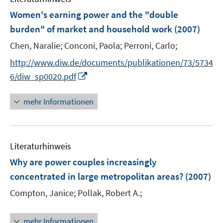
s
F
Women's earning power and the "double
t
e
e
burden" of market and household work
(2007)
n
r
Chen, Naralie;
Conconi, Paola;
Perroni, Carlo;
s
ö
t
http://www.diw.de/documents/publikationen/73/5734
f
e
I
f
6/diw_sp0020.pdf
r
n
n
ö
n
e
mehr Informationen
f
e
n
f
u
n
e
e
Literaturhinweis
m
n
F
Why are power couples increasingly
e
concentrated in large metropolitan areas?
(2007)
n
Compton, Janice;
Pollak, Robert A.;
s
t
e
mehr Informationen