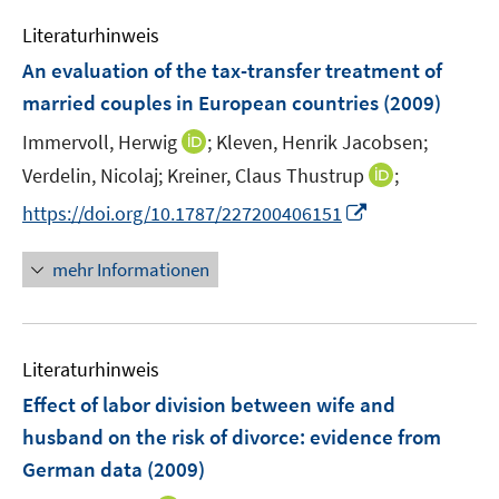
m
e
n
e
F
Literaturhinweis
m
n
e
F
An evaluation of the tax-transfer treatment of
n
e
married couples in European countries
(2009)
s
n
t
I
Immervoll, Herwig
;
Kleven, Henrik Jacobsen;
s
e
n
t
I
Verdelin, Nicolaj;
Kreiner, Claus Thustrup
;
r
n
e
n
I
https://doi.org/10.1787/227200406151
ö
e
r
n
n
f
u
ö
e
n
f
mehr Informationen
e
f
u
e
n
m
f
e
u
e
F
n
m
e
n
e
e
F
Literaturhinweis
m
n
n
e
F
Effect of labor division between wife and
s
n
e
t
husband on the risk of divorce
:
evidence from
s
n
e
German data
(2009)
t
s
r
e