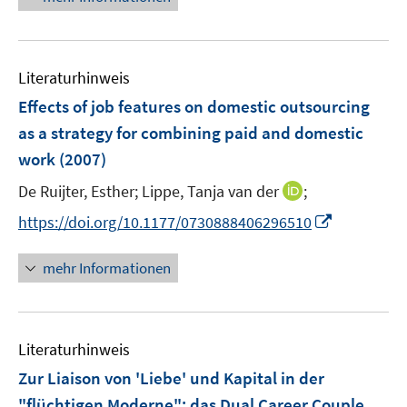
r
ö
f
Literaturhinweis
f
n
Effects of job features on domestic outsourcing
e
as a strategy for combining paid and domestic
n
work
(2007)
I
De Ruijter, Esther;
Lippe, Tanja van der
;
n
I
https://doi.org/10.1177/0730888406296510
n
n
e
n
mehr Informationen
u
e
e
u
m
e
F
Literaturhinweis
m
e
F
Zur Liaison von 'Liebe' und Kapital in der
n
e
"flüchtigen Moderne"
:
das Dual Career Couple