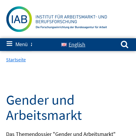
Springe
zum
Inhalt
Suchen nach:
≡
English
Menü
✘
Startseite
Gender und
Arbeitsmarkt
Das Themendossier "Gender und Arbeitsmarkt"