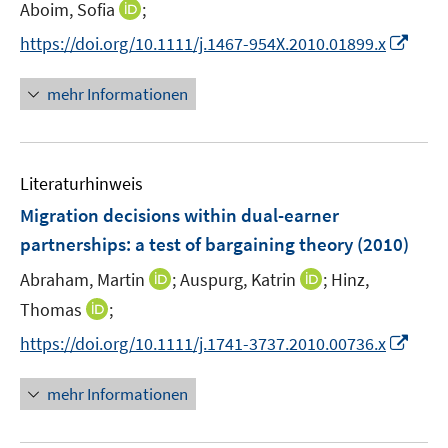
t
I
Aboim, Sofia
;
e
n
I
https://doi.org/10.1111/j.1467-954X.2010.01899.x
r
n
n
ö
e
n
mehr Informationen
f
u
e
f
e
u
n
m
e
e
F
Literaturhinweis
m
n
e
F
Migration decisions within dual-earner
n
e
partnerships
:
a test of bargaining theory
(2010)
s
n
t
I
I
Abraham, Martin
;
Auspurg, Katrin
;
Hinz,
s
e
n
n
t
I
Thomas
;
r
n
n
e
n
I
https://doi.org/10.1111/j.1741-3737.2010.00736.x
ö
e
e
r
n
n
f
u
u
ö
e
n
f
mehr Informationen
e
e
f
u
e
n
m
m
f
e
u
e
F
F