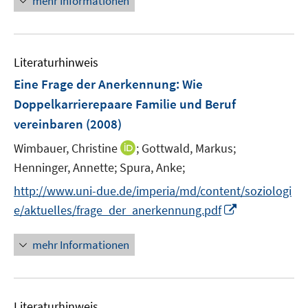
mehr Informationen
f
f
f
n
n
f
e
e
n
n
n
e
Literaturhinweis
n
Eine Frage der Anerkennung: Wie
Doppelkarrierepaare Familie und Beruf
vereinbaren
(2008)
I
Wimbauer, Christine
;
Gottwald, Markus;
n
Henninger, Annette;
Spura, Anke;
n
http://www.uni-due.de/imperia/md/content/soziologi
e
I
e/aktuelles/frage_der_anerkennung.pdf
u
n
e
n
mehr Informationen
m
e
F
u
e
e
n
Literaturhinweis
m