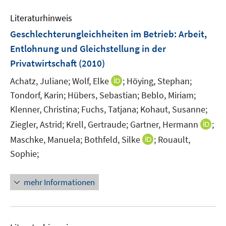
n
m
e
n
e
e
e
F
Literaturhinweis
m
n
n
n
e
F
Geschlechterungleichheiten im Betrieb
:
Arbeit,
s
s
n
e
t
t
Entlohnung und Gleichstellung in der
s
n
e
e
Privatwirtschaft
t
(2010)
s
r
r
e
t
I
Achatz, Juliane;
Wolf, Elke
;
Höying, Stephan;
ö
ö
r
e
n
Tondorf, Karin;
Hübers, Sebastian;
Beblo, Miriam;
f
f
ö
r
n
f
f
Klenner, Christina;
Fuchs, Tatjana;
Kohaut, Susanne;
f
ö
e
n
n
f
I
Ziegler, Astrid;
Krell, Gertraude;
Gartner, Hermann
;
f
u
e
e
n
n
I
Maschke, Manuela;
Bothfeld, Silke
;
Rouault,
f
e
n
n
e
n
n
n
m
Sophie;
n
e
n
e
F
u
e
n
e
mehr Informationen
e
u
n
m
e
s
F
m
t
e
F
e