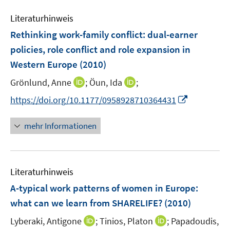
f
n
Literaturhinweis
e
Rethinking work-family conflict
:
dual-earner
n
policies, role conflict and role expansion in
Western Europe
(2010)
I
I
Grönlund, Anne
;
Öun, Ida
;
n
n
I
https://doi.org/10.1177/0958928710364431
n
n
n
e
e
n
mehr Informationen
u
u
e
e
e
u
m
m
e
F
F
Literaturhinweis
m
e
e
F
A-typical work patterns of women in Europe
:
n
n
e
what can we learn from SHARELIFE?
(2010)
s
s
n
t
t
I
I
Lyberaki, Antigone
;
Tinios, Platon
;
Papadoudis,
s
e
e