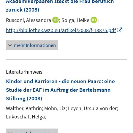
Akademikerpaaren steckt die Frau beruflich
s
s
n
zurück
(2008)
t
t
s
e
e
t
I
I
Rusconi, Alessandra
;
Solga, Heike
;
r
r
e
n
n
I
http://bibliothek.wzb.eu/artikel/2008/f-13875.pdf
ö
ö
r
n
n
n
f
f
ö
e
e
n
f
f
mehr Informationen
f
u
u
e
n
n
f
e
e
u
e
e
n
m
m
e
n
n
e
F
F
Literaturhinweis
m
n
e
e
F
Kinder und Karrieren - die neuen Paare
:
eine
n
n
e
Studie der EAF im Auftrag der Bertelsmann
s
s
n
Stiftung
(2008)
t
t
s
e
e
t
Walther, Kathrin;
Mohn, Liz;
Leyen, Ursula von der;
r
r
e
Lukoschat, Helga;
ö
ö
r
f
f
ö