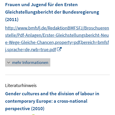
r
e
Frauen und Jugend für den Ersten
ö
r
Gleichstellungsbericht der Bundesregierung
f
ö
(2011)
f
f
n
http://www.bmfsfj.de/RedaktionBMFSFJ/Broschueren
f
e
n
stelle/Pdf-Anlagen/Erster-Gleichstellungsbericht-Neu
n
e
e-Wege-Gleiche-Chancen,property=pdf,bereich=bmfsf
n
I
j,sprache=de,rwb=true.pdf
n
n
mehr Informationen
e
u
e
Literaturhinweis
m
F
Gender cultures and the division of labour in
e
contemporary Europe
:
a cross-national
n
perspective
(2010)
s