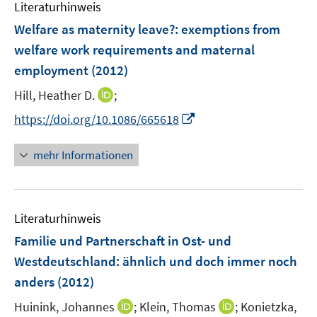
e
Literaturhinweis
n
Welfare as maternity leave?
:
exemptions from
welfare work requirements and maternal
employment
(2012)
I
Hill, Heather D.
;
n
I
https://doi.org/10.1086/665618
n
n
e
n
mehr Informationen
u
e
e
u
m
e
F
Literaturhinweis
m
e
F
Familie und Partnerschaft in Ost- und
n
e
Westdeutschland
:
ähnlich und doch immer noch
s
n
anders
(2012)
t
s
e
t
I
I
Huinink, Johannes
;
Klein, Thomas
;
Konietzka,
r