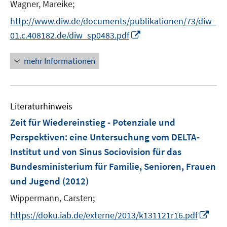
e
Wagner, Mareike;
ö
r
f
http://www.diw.de/documents/publikationen/73/diw_
ö
f
I
01.c.408182.de/diw_sp0483.pdf
f
n
n
f
e
n
mehr Informationen
n
n
e
e
u
n
e
Literaturhinweis
m
F
Zeit für Wiedereinstieg - Potenziale und
e
Perspektiven
:
eine Untersuchung vom DELTA-
n
Institut und von Sinus Sociovision für das
s
Bundesministerium für Familie, Senioren, Frauen
t
e
und Jugend
(2012)
r
Wippermann, Carsten;
ö
I
https://doku.iab.de/externe/2013/k131121r16.pdf
f
n