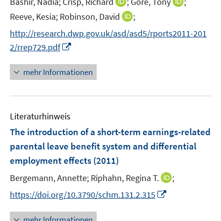
I
I
Bashir, Nadia;
Crisp, Richard
;
Gore, Tony
;
s
n
n
t
I
Reeve, Kesia;
Robinson, David
;
n
n
e
n
http://research.dwp.gov.uk/asd/asd5/rports2011-201
e
e
r
n
I
2/rrep729.pdf
u
u
ö
e
n
e
e
f
u
n
mehr Informationen
m
m
f
e
e
F
F
n
m
u
e
e
e
F
e
n
n
n
e
Literaturhinweis
m
s
s
n
F
The introduction of a short-term earnings-related
t
t
s
e
e
e
parental leave benefit system and differential
t
n
r
r
e
employment effects
(2011)
s
ö
ö
r
t
I
Bergemann, Annette;
Riphahn, Regina T.
;
f
f
ö
e
n
f
f
I
f
https://doi.org/10.3790/schm.131.2.315
r
n
n
n
n
f
ö
e
e
e
n
n
mehr Informationen