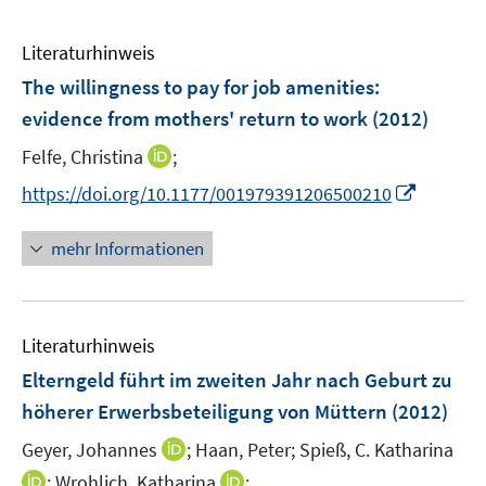
Literaturhinweis
The willingness to pay for job amenities:
evidence from mothers' return to work
(2012)
I
Felfe, Christina
;
n
I
https://doi.org/10.1177/001979391206500210
n
n
e
n
mehr Informationen
u
e
e
u
m
e
F
Literaturhinweis
m
e
F
Elterngeld führt im zweiten Jahr nach Geburt zu
n
e
höherer Erwerbsbeteiligung von Müttern
(2012)
s
n
t
I
Geyer, Johannes
;
Haan, Peter;
Spieß, C. Katharina
s
e
n
t
I
I
;
Wrohlich, Katharina
;