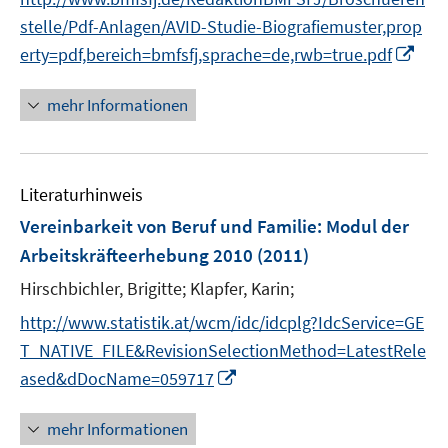
ö
r
stelle/Pdf-Anlagen/AVID-Studie-Biografiemuster,prop
f
ö
f
I
erty=pdf,bereich=bmfsfj,sprache=de,rwb=true.pdf
f
n
n
f
e
n
mehr Informationen
n
n
e
e
u
n
e
Literaturhinweis
m
F
Vereinbarkeit von Beruf und Familie
:
Modul der
e
Arbeitskräfteerhebung 2010
(2011)
n
Hirschbichler, Brigitte;
Klapfer, Karin;
s
t
http://www.statistik.at/wcm/idc/idcplg?IdcService=GE
e
T_NATIVE_FILE&RevisionSelectionMethod=LatestRele
r
I
ased&dDocName=059717
ö
n
f
n
mehr Informationen
f
e