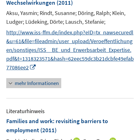
e
Wechselwirkungen
(2011)
f
r
Aksu, Yasmin;
Rindt, Susanne;
Döring, Ralph;
Klein,
f
ö
Ludger;
Lüdeking, Dörte;
Lausch, Stefanie;
n
f
e
f
http://www.iss-ffm.de/index.php?eID=tx_nawsecuredl
n
n
&u=61&file=fileadmin/user_upload/Veroeffentlichung
e
en/sonstiges/ISS__BE_und_Erwerbsarbeit_Expertise.
n
pdf&t=1318323571&hash=62eec59dc3b21dcbfe49efab
I
77086ee2
n
n
mehr Informationen
e
u
e
Literaturhinweis
m
F
Families and work
:
revisiting barriers to
e
employment
(2011)
n