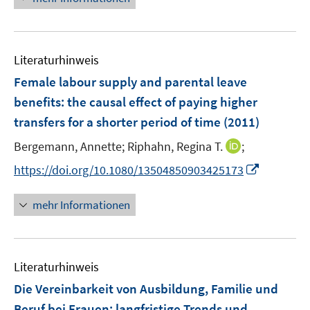
f
u
n
n
e
e
f
e
u
n
n
m
e
e
F
Literaturhinweis
m
n
e
F
Female labour supply and parental leave
n
e
benefits
:
the causal effect of paying higher
s
n
transfers for a shorter period of time
(2011)
t
s
e
t
I
Bergemann, Annette;
Riphahn, Regina T.
;
r
e
n
I
https://doi.org/10.1080/13504850903425173
ö
r
n
n
f
ö
e
n
f
mehr Informationen
f
u
e
n
f
e
u
e
n
m
e
n
e
F
Literaturhinweis
m
n
e
F
Die Vereinbarkeit von Ausbildung, Familie und
n
e
Beruf bei Frauen
:
langfristige Trends und