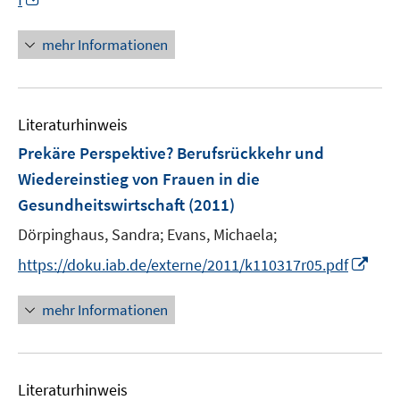
ö
e
n
n
f
u
e
n
mehr Informationen
f
e
n
e
n
m
u
e
F
e
n
e
Literaturhinweis
m
n
F
Prekäre Perspektive? Berufsrückkehr und
s
e
Wiedereinstieg von Frauen in die
t
n
e
Gesundheitswirtschaft
(2011)
s
r
t
Dörpinghaus, Sandra;
Evans, Michaela;
ö
e
I
https://doku.iab.de/externe/2011/k110317r05.pdf
f
r
n
f
ö
n
n
mehr Informationen
f
e
e
f
u
n
n
e
e
Literaturhinweis
m