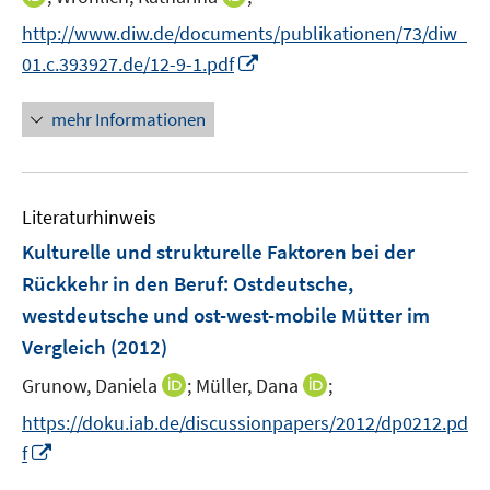
r
n
e
n
n
http://www.diw.de/documents/publikationen/73/diw_
ö
e
r
n
n
f
I
01.c.393927.de/12-9-1.pdf
u
ö
e
e
f
n
e
f
u
u
n
n
mehr Informationen
m
f
e
e
e
e
F
n
m
m
n
u
e
e
F
F
e
n
n
e
e
Literaturhinweis
m
s
n
n
F
Kulturelle und strukturelle Faktoren bei der
t
s
s
e
e
Rückkehr in den Beruf
:
Ostdeutsche,
t
t
n
r
e
e
westdeutsche und ost-west-mobile Mütter im
s
ö
r
r
Vergleich
(2012)
t
f
ö
ö
e
f
I
I
Grunow, Daniela
;
Müller, Dana
;
f
f
r
n
n
n
f
f
https://doku.iab.de/discussionpapers/2012/dp0212.pd
ö
e
n
n
n
n
I
f
f
n
e
e
e
e
n
f
u
u