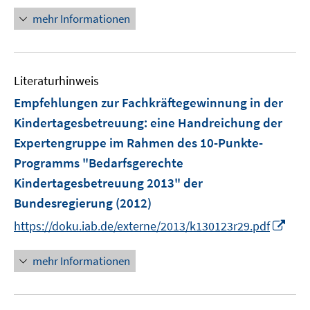
f
n
n
mehr Informationen
e
e
u
n
e
Literaturhinweis
m
F
Empfehlungen zur Fachkräftegewinnung in der
e
Kindertagesbetreuung
:
eine Handreichung der
n
Expertengruppe im Rahmen des 10-Punkte-
s
Programms "Bedarfsgerechte
t
e
Kindertagesbetreuung 2013" der
r
Bundesregierung
(2012)
ö
I
https://doku.iab.de/externe/2013/k130123r29.pdf
f
n
f
n
mehr Informationen
n
e
e
u
n
e