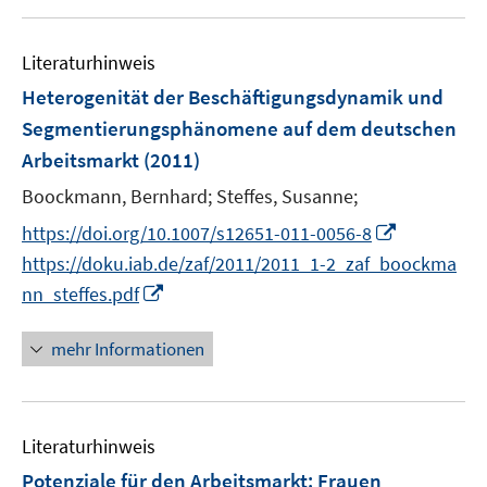
e
u
m
e
F
Literaturhinweis
m
e
F
Heterogenität der Beschäftigungsdynamik und
n
e
Segmentierungsphänomene auf dem deutschen
s
n
Arbeitsmarkt
(2011)
t
s
e
t
Boockmann, Bernhard;
Steffes, Susanne;
r
e
I
https://doi.org/10.1007/s12651-011-0056-8
ö
r
n
https://doku.iab.de/zaf/2011/2011_1-2_zaf_boockma
f
ö
n
f
I
nn_steffes.pdf
f
e
n
n
f
u
e
n
mehr Informationen
n
e
n
e
e
m
u
n
F
e
e
Literaturhinweis
m
n
F
Potenziale für den Arbeitsmarkt: Frauen