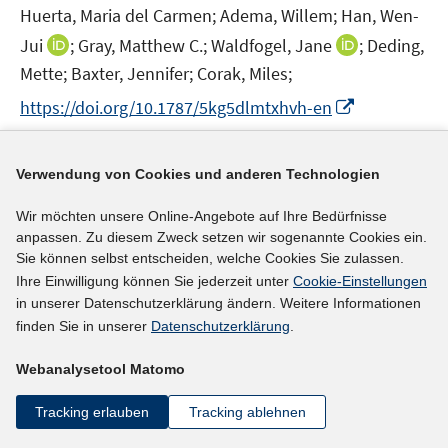
t
Huerta, Maria del Carmen;
Adema, Willem;
Han, Wen-
s
e
t
I
I
Jui
;
Gray, Matthew C.;
Waldfogel, Jane
;
Deding,
r
e
n
n
Mette;
Baxter, Jennifer;
Corak, Miles;
ö
r
n
n
I
f
https://doi.org/10.1787/5kg5dlmtxhvh-en
ö
e
e
n
f
f
u
u
n
n
mehr Informationen
f
e
e
e
Verwendung von Cookies und anderen Technologien
e
n
m
m
u
n
e
F
F
Wir möchten unsere Online-Angebote auf Ihre Bedürfnisse
e
n
e
e
anpassen. Zu diesem Zweck setzen wir sogenannte Cookies ein.
Literaturhinweis
m
n
n
Sie können selbst entscheiden, welche Cookies Sie zulassen.
F
Wiedereinstieg in den Beruf
:
Gründe, Motive,
s
s
Ihre Einwilligung können Sie jederzeit unter
Cookie-Einstellungen
e
in unserer Datenschutzerklärung ändern. Weitere Informationen
Hindernisse. Eine Untersuchung zu Vorarlberg
t
t
n
finden Sie in unserer
Datenschutzerklärung
.
e
e
(2011)
s
r
r
t
Häfele, Eva;
Hagen, Martina;
Florineth, Birgit;
Webanalysetool Matomo
ö
ö
e
Hammerer, Mario;
f
f
Tracking erlauben
Tracking ablehnen
r
f
f
https://media.arbeiterkammer.at/vbg/PDF/wiedereins
ö