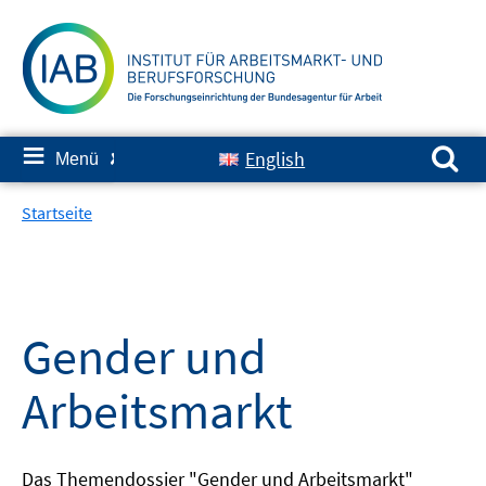
Springe
zum
Inhalt
Suchen nach:
≡
English
Menü
✘
Startseite
Gender und
Arbeitsmarkt
Das Themendossier "Gender und Arbeitsmarkt"