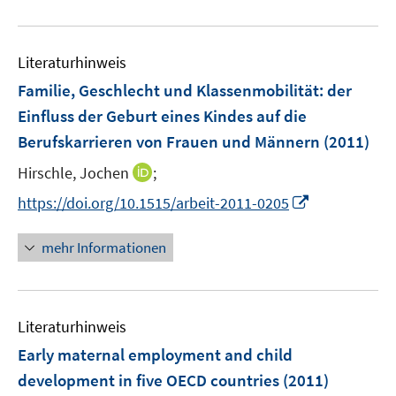
n
u
e
e
n
Literaturhinweis
m
F
Familie, Geschlecht und Klassenmobilität
:
der
e
Einfluss der Geburt eines Kindes auf die
n
Berufskarrieren von Frauen und Männern
(2011)
s
t
I
Hirschle, Jochen
;
e
n
I
https://doi.org/10.1515/arbeit-2011-0205
r
n
n
ö
e
n
mehr Informationen
f
u
e
f
e
u
n
m
e
e
F
Literaturhinweis
m
n
e
F
Early maternal employment and child
n
e
development in five OECD countries
(2011)
s
n