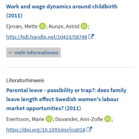
n
F
Work and wage dynamics around childbirth
e
(2011)
n
I
I
Ejrnæs, Mette
;
Kunze, Astrid
;
s
n
n
t
I
http://hdl.handle.net/10419/58748
n
n
e
n
e
e
r
n
mehr Informationen
u
u
ö
e
e
e
f
u
m
m
f
e
F
F
n
Literaturhinweis
m
e
e
e
F
Parental leave - possibility or trap?
:
does family
n
n
n
e
leave length effect Swedish women's labour
s
s
n
market opportunities?
t
(2011)
t
s
e
e
t
I
I
Evertsson, Marie
;
Duvander, Ann-Zofie
;
r
r
e
n
n
I
https://doi.org/10.1093/esr/jcq018
ö
ö
r
n
n
n
f
f