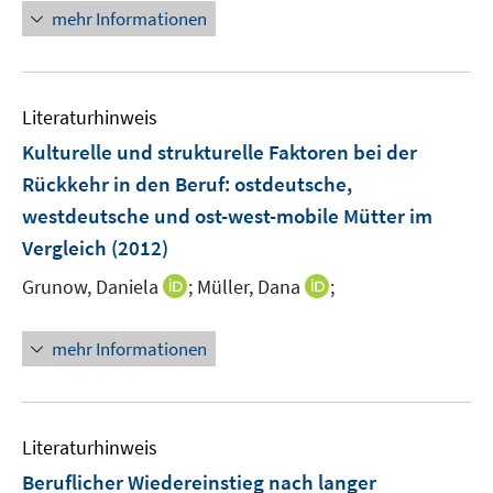
n
n
n
n
mehr Informationen
e
e
e
e
m
m
u
n
F
F
e
e
e
Literaturhinweis
m
n
n
F
Kulturelle und strukturelle Faktoren bei der
s
s
e
Rückkehr in den Beruf
:
ostdeutsche,
t
t
n
e
e
westdeutsche und ost-west-mobile Mütter im
s
r
r
Vergleich
(2012)
t
ö
ö
e
I
I
Grunow, Daniela
;
Müller, Dana
;
f
f
r
n
n
f
f
ö
n
n
n
n
mehr Informationen
f
e
e
e
e
f
u
u
n
n
n
e
e
e
m
m
Literaturhinweis
n
F
F
Beruflicher Wiedereinstieg nach langer