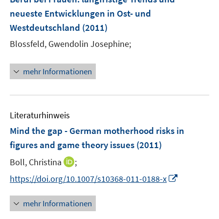
s
n
neueste Entwicklungen in Ost- und
t
s
e
Westdeutschland
(2011)
t
r
e
Blossfeld, Gwendolin Josephine;
ö
r
f
ö
mehr Informationen
f
f
n
f
e
n
n
e
Literaturhinweis
n
Mind the gap - German motherhood risks in
figures and game theory issues
(2011)
I
Boll, Christina
;
n
I
https://doi.org/10.1007/s10368-011-0188-x
n
n
e
n
mehr Informationen
u
e