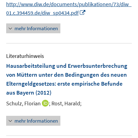
n
http://www.diw.de/documents/publikationen/73/diw_
n
I
01.c.394459.de/diw_sp0434.pdf
e
n
u
n
mehr Informationen
e
e
m
u
F
e
e
Literaturhinweis
m
n
F
Hausarbeitsteilung und Erwerbsunterbrechung
s
e
von Müttern unter den Bedingungen des neuen
t
n
e
Elterngeldgesetzes
:
erste empirische Befunde
s
r
aus Bayern
(2012)
t
ö
e
I
Schulz, Florian
;
Rost, Harald;
f
r
n
f
ö
n
n
mehr Informationen
f
e
e
f
u
n
n