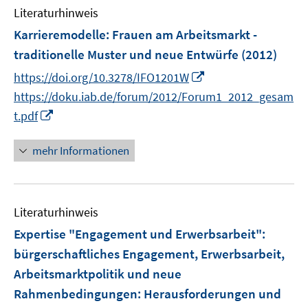
Literaturhinweis
m
F
Karrieremodelle: Frauen am Arbeitsmarkt -
e
traditionelle Muster und neue Entwürfe
(2012)
n
I
https://doi.org/10.3278/IFO1201W
s
n
t
https://doku.iab.de/forum/2012/Forum1_2012_gesam
n
e
I
t.pdf
e
r
n
u
ö
n
mehr Informationen
e
f
e
m
f
u
F
n
e
e
e
Literaturhinweis
m
n
n
F
Expertise "Engagement und Erwerbsarbeit"
:
s
e
bürgerschaftliches Engagement, Erwerbsarbeit,
t
n
Arbeitsmarktpolitik und neue
e
s
r
Rahmenbedingungen: Herausforderungen und
t
ö