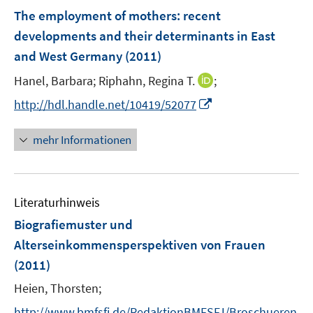
n
e
F
The employment of mothers
:
recent
s
n
e
t
developments and their determinants in East
s
n
e
and West Germany
t
(2011)
s
r
e
t
I
Hanel, Barbara;
Riphahn, Regina T.
;
ö
r
e
n
f
I
http://hdl.handle.net/10419/52077
ö
r
n
f
n
f
ö
e
n
n
f
mehr Informationen
f
u
e
e
n
f
e
n
u
e
n
m
e
n
e
F
Literaturhinweis
m
n
e
F
Biografiemuster und
n
e
Alterseinkommensperspektiven von Frauen
s
n
(2011)
t
s
e
t
Heien, Thorsten;
r
e
http://www.bmfsfj.de/RedaktionBMFSFJ/Broschueren