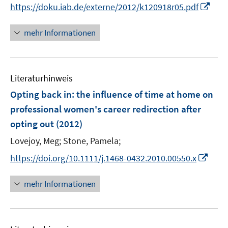
I
https://doku.iab.de/externe/2012/k120918r05.pdf
ö
e
n
f
u
n
mehr Informationen
f
e
e
n
m
u
e
F
e
n
e
Literaturhinweis
m
n
F
Opting back in
:
the influence of time at home on
s
e
professional women's career redirection after
t
n
e
opting out
(2012)
s
r
t
Lovejoy, Meg;
Stone, Pamela;
ö
e
I
https://doi.org/10.1111/j.1468-0432.2010.00550.x
f
r
n
f
ö
n
n
mehr Informationen
f
e
e
f
u
n
n
e
e