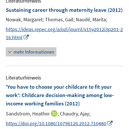
Literaturhinweis
m
n
F
Sustaining career through maternity leave
(2012)
e
Nowak, Margaret;
Thomas, Gail;
Naudé, Marita;
n
s
https://ideas.repec.org/a/ozl/journl/v15y2012i3p201-2
t
I
16.html
e
n
r
n
mehr Informationen
ö
e
f
u
f
e
n
Literaturhinweis
m
e
F
'You have to choose your childcare to fit your
n
e
work': Childcare decision-making among low-
n
income working families
(2012)
s
t
I
Sandstrom, Heather
;
Chaudry, Ajay;
e
n
I
https://doi.org/10.1080/10796126.2012.710480
r
n