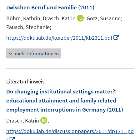
s
e
zwischen Beruf und Familie
(2011)
t
n
e
I
Böhm, Kathrin;
Drasch, Katrin
;
Götz, Susanne;
s
r
n
t
Pausch, Stephanie;
ö
n
e
I
https://doku.iab.de/kurzber/2011/kb2311.pdf
f
e
r
n
f
u
ö
n
mehr Informationen
n
e
f
e
e
m
f
u
n
F
n
e
e
e
Literaturhinweis
m
n
n
F
Do changing institutional settings matter?
:
s
e
educational attainment and family related
t
n
e
employment interruptions in Germany
(2011)
s
r
t
I
Drasch, Katrin
;
ö
e
n
f
https://doku.iab.de/discussionpapers/2011/dp1311.pd
r
n
f
I
f