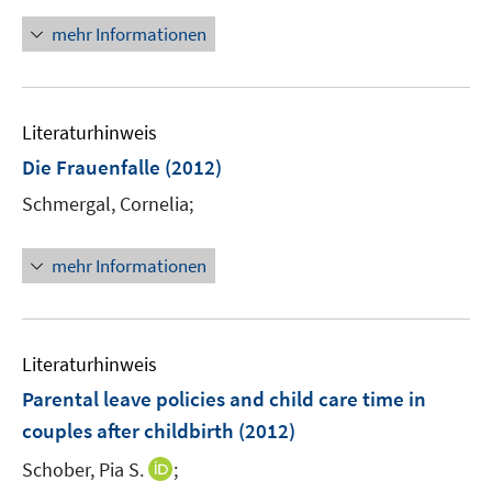
n
ö
e
n
mehr Informationen
f
u
e
f
e
u
n
m
e
e
F
Literaturhinweis
m
n
e
F
Die Frauenfalle
(2012)
n
e
Schmergal, Cornelia;
s
n
t
s
e
t
mehr Informationen
r
e
ö
r
f
ö
f
Literaturhinweis
f
n
f
Parental leave policies and child care time in
e
n
couples after childbirth
(2012)
n
e
I
Schober, Pia S.
;
n