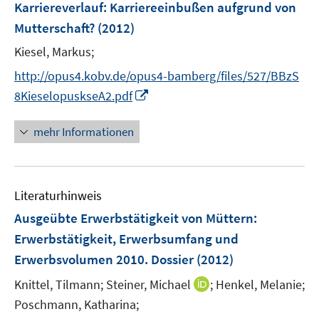
e
n
n
Karriereverlauf
:
Karriereeinbußen aufgrund von
f
s
s
f
f
n
n
r
e
e
n
t
Mutterschaft?
(2012)
t
f
f
ö
n
n
e
e
e
n
n
Kiesel, Markus;
f
n
r
r
e
e
f
http://opus4.kobv.de/opus4-bamberg/files/527/BBzS
ö
ö
n
n
n
I
f
8KieselopuskseA2.pdf
f
e
n
f
f
n
n
n
n
mehr Informationen
e
e
e
u
n
n
e
Literaturhinweis
m
F
Ausgeübte Erwerbstätigkeit von Müttern
:
e
Erwerbstätigkeit, Erwerbsumfang und
n
Erwerbsvolumen 2010. Dossier
(2012)
s
t
I
Knittel, Tilmann;
Steiner, Michael
;
Henkel, Melanie;
e
n
Poschmann, Katharina;
r
n