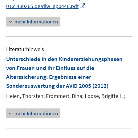
ö
e
I
01.c.400265.de/diw_sp0446.pdf
f
r
n
f
ö
n
mehr Informationen
n
f
e
e
f
u
n
n
e
e
Literaturhinweis
m
n
F
Unterschiede in den Kindererziehungsphasen
e
von Frauen und ihr Einfluss auf die
n
Alterssicherung
:
Ergebnisse einer
s
Sonderauswertung der AVID 2005
(2012)
t
e
Heien, Thorsten;
Frommert, Dina;
Loose, Brigitte L.;
r
ö
mehr Informationen
f
f
n