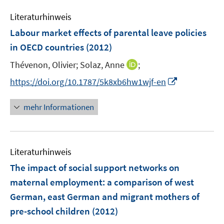
e
e
m
Literaturhinweis
n
F
Labour market effects of parental leave policies
e
in OECD countries
(2012)
n
s
I
Thévenon, Olivier;
Solaz, Anne
;
t
n
I
https://doi.org/10.1787/5k8xb6hw1wjf-en
e
n
n
r
e
n
mehr Informationen
ö
u
e
f
e
u
f
m
e
n
F
Literaturhinweis
m
e
e
F
The impact of social support networks on
n
n
e
maternal employment
:
a comparison of west
s
n
German, east German and migrant mothers of
t
s
e
pre-school children
(2012)
t
r