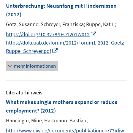
e
e
Unterbrechung: Neuanfang mit Hindernissen
n
n
(2012)
s
s
t
t
Götz, Susanne;
Schreyer, Franziska;
Ruppe, Kathi;
e
e
I
https://doi.org/10.3278/IFO1201W012
r
r
n
https://doku.iab.de/forum/2012/Forum1-2012_Goetz_
ö
ö
n
I
Ruppe_Schreyer.pdf
f
f
e
n
f
f
u
n
n
n
mehr Informationen
e
e
e
e
m
u
n
n
F
e
e
Literaturhinweis
m
n
F
What makes single mothers expand or reduce
s
e
employment?
(2012)
t
n
e
Hancioglu, Mine;
Hartmann, Bastian;
s
r
t
http://www.diw.de/documents/publikationen/73/diw_