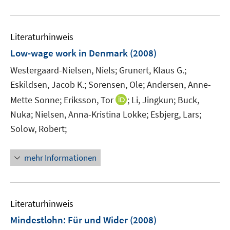
e
f
e
u
f
m
e
n
F
Literaturhinweis
m
e
e
F
Low-wage work in Denmark
(2008)
n
n
e
Westergaard-Nielsen, Niels;
s
Grunert, Klaus G.;
n
t
Eskildsen, Jacob K.;
Sorensen, Ole;
Andersen, Anne-
s
e
t
I
Mette Sonne;
Eriksson, Tor
;
Li, Jingkun;
Buck,
r
e
n
Nuka;
Nielsen, Anna-Kristina Lokke;
Esbjerg, Lars;
ö
r
n
Solow, Robert;
f
ö
e
f
f
u
n
mehr Informationen
f
e
e
n
m
n
e
F
n
e
Literaturhinweis
n
Mindestlohn: Für und Wider
(2008)
s