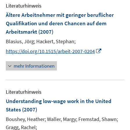
e
n
m
m
f
Literaturhinweis
n
e
F
F
n
Ältere Arbeitnehmer mit geringer beruflicher
n
e
e
e
Qualifikation und deren Chancen auf dem
n
n
n
Arbeitsmarkt
(2007)
s
s
t
t
Blasius, Jörg;
Hackert, Stephan;
e
e
I
https://doi.org/10.1515/arbeit-2007-0204
r
r
n
ö
ö
n
mehr Informationen
f
f
e
f
f
u
n
n
e
e
e
Literaturhinweis
m
n
n
F
Understanding low-wage work in the United
e
States
(2007)
n
Boushey, Heather;
Waller, Margy;
Fremstad, Shawn;
s
t
Gragg, Rachel;