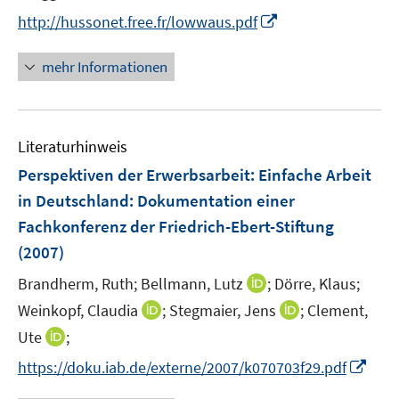
e
I
http://hussonet.free.fr/lowwaus.pdf
r
n
ö
n
mehr Informationen
f
e
f
u
n
e
e
Literaturhinweis
m
n
F
Perspektiven der Erwerbsarbeit: Einfache Arbeit
e
in Deutschland
:
Dokumentation einer
n
Fachkonferenz der Friedrich-Ebert-Stiftung
s
(2007)
t
e
I
Brandherm, Ruth;
Bellmann, Lutz
;
Dörre, Klaus;
r
n
I
I
Weinkopf, Claudia
;
Stegmaier, Jens
;
Clement,
ö
n
n
n
I
Ute
;
f
e
n
n
n
f
I
https://doku.iab.de/externe/2007/k070703f29.pdf
u
e
e
n
n
n
e
u
u