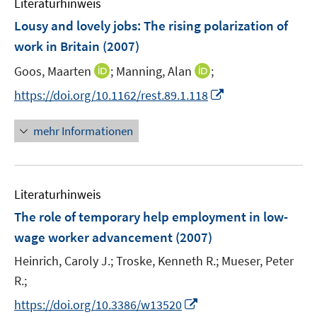
n
Literaturhinweis
m
e
F
Lousy and lovely jobs: The rising polarization of
n
e
work in Britain
(2007)
n
I
I
Goos, Maarten
;
Manning, Alan
;
s
n
n
t
I
https://doi.org/10.1162/rest.89.1.118
n
n
e
n
e
e
r
n
mehr Informationen
u
u
ö
e
e
e
f
u
m
m
f
e
F
F
n
Literaturhinweis
m
e
e
e
F
The role of temporary help employment in low-
n
n
n
e
wage worker advancement
(2007)
s
s
n
t
t
Heinrich, Caroly J.;
Troske, Kenneth R.;
Mueser, Peter
s
e
e
t
R.;
r
r
e
I
https://doi.org/10.3386/w13520
ö
ö
r