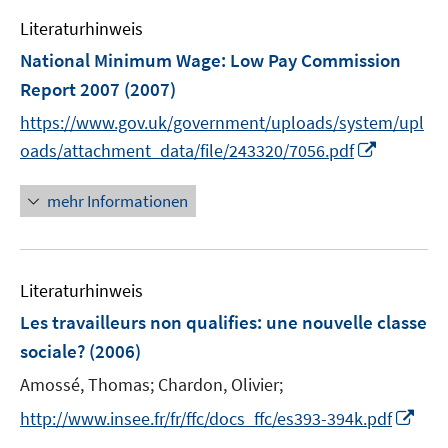
f
e
e
n
Literaturhinweis
m
n
e
F
National Minimum Wage
:
Low Pay Commission
n
e
Report 2007
(2007)
n
https://www.gov.uk/government/uploads/system/upl
s
I
t
oads/attachment_data/file/243320/7056.pdf
n
e
n
r
mehr Informationen
e
ö
u
f
e
f
Literaturhinweis
m
n
F
e
Les travailleurs non qualifies: une nouvelle classe
e
n
sociale?
(2006)
n
Amossé, Thomas;
Chardon, Olivier;
s
t
I
http://www.insee.fr/fr/ffc/docs_ffc/es393-394k.pdf
e
n