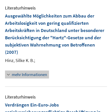
t
t
e
s
n
e
e
Literaturhinweis
m
t
s
r
r
F
e
Ausgewählte Möglichkeiten zum Abbau der
t
ö
ö
e
r
e
Arbeitslosigkeit von gering qualifizierten
f
f
n
ö
r
Arbeitskräften in Deutschland unter besonderer
f
f
s
f
ö
n
n
Berücksichtigung der "Hartz"-Gesetze und der
t
f
f
e
e
e
subjektiven Wahrnehmung von Betroffenen
n
f
n
n
r
e
(2007)
n
ö
n
e
Hinz, Silke K. B.;
f
n
f
n
mehr Informationen
e
n
Literaturhinweis
Verdrängen Ein-Euro-Jobs