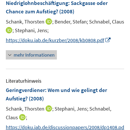
Niedriglohnbeschäftigung: Sackgasse oder
s
n
Chance zum Aufstieg?
(2008)
t
e
I
Schank, Thorsten
;
Bender, Stefan;
Schnabel, Claus
r
n
I
;
Stephani, Jens;
ö
n
n
f
I
https://doku.iab.de/kurzber/2008/kb0808.pdf
e
n
f
n
u
e
n
n
mehr Informationen
e
u
e
e
m
e
n
u
F
m
e
e
F
Literaturhinweis
m
n
e
F
Geringverdiener: Wem und wie gelingt der
s
n
e
t
Aufstieg?
(2008)
s
n
e
t
I
Schank, Thorsten
;
Stephani, Jens;
Schnabel,
s
r
e
n
t
I
Claus
;
ö
r
n
e
n
f
https://doku.iab.de/discussionpapers/2008/dp1408.pd
ö
e
r