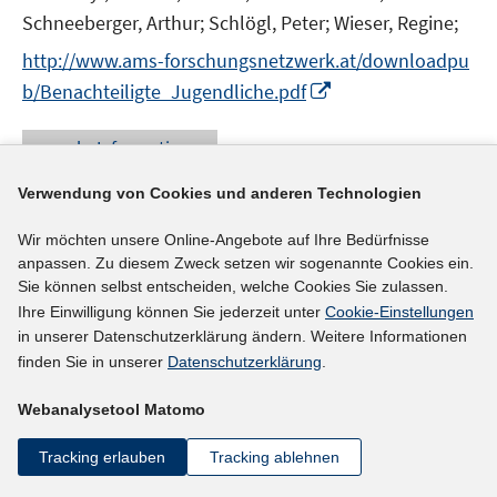
ö
Schneeberger, Arthur;
Schlögl, Peter;
Wieser, Regine;
f
f
http://www.ams-forschungsnetzwerk.at/downloadpu
n
I
b/Benachteiligte_Jugendliche.pdf
e
n
n
n
mehr Informationen
e
u
Verwendung von Cookies und anderen Technologien
e
Wir möchten unsere Online-Angebote auf Ihre Bedürfnisse
Literaturhinweis
m
anpassen. Zu diesem Zweck setzen wir sogenannte Cookies ein.
F
Nischenarbeitsplätze für Menschen mit geringer
Sie können selbst entscheiden, welche Cookies Sie zulassen.
e
Qualifikation
(2006)
Ihre Einwilligung können Sie jederzeit unter
Cookie-Einstellungen
n
in unserer Datenschutzerklärung ändern. Weitere Informationen
I
Ellinger, Stephan;
Stein, Roland
;
Breitenbach,
s
finden Sie in unserer
Datenschutzerklärung
.
n
t
Erwin;
n
e
Webanalysetool Matomo
e
r
mehr Informationen
u
Tracking erlauben
Tracking ablehnen
ö
e
f