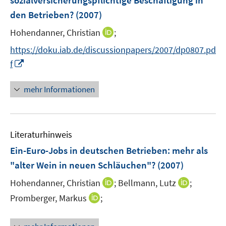
sozialversicherungspflichtige Beschäftigung in
den Betrieben?
(2007)
I
Hohendanner, Christian
;
n
https://doku.iab.de/discussionpapers/2007/dp0807.pd
n
I
f
e
n
u
n
mehr Informationen
e
e
m
u
F
e
e
Literaturhinweis
m
n
F
Ein-Euro-Jobs in deutschen Betrieben
:
mehr als
s
e
"alter Wein in neuen Schläuchen"?
(2007)
t
n
e
I
I
Hohendanner, Christian
;
Bellmann, Lutz
;
s
r
n
n
t
I
Promberger, Markus
;
ö
n
n
e
n
f
e
e
r
n
f