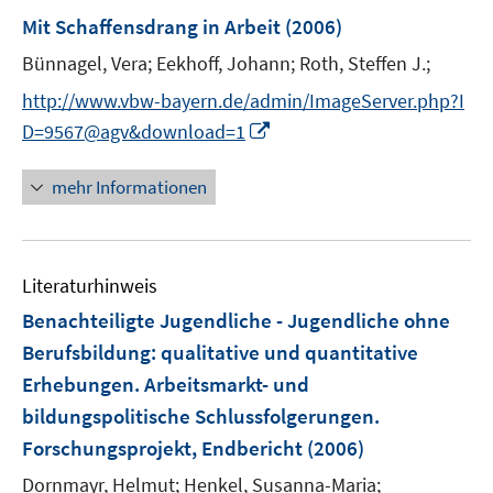
e
e
F
Mit Schaffensdrang in Arbeit
(2006)
n
n
e
s
s
Bünnagel, Vera;
Eekhoff, Johann;
Roth, Steffen J.;
n
t
t
s
http://www.vbw-bayern.de/admin/ImageServer.php?I
e
e
t
I
D=9567@agv&download=1
r
r
e
n
ö
ö
r
n
mehr Informationen
f
f
ö
e
f
f
f
u
n
n
f
e
e
e
n
Literaturhinweis
m
n
n
e
F
Benachteiligte Jugendliche - Jugendliche ohne
n
e
Berufsbildung
:
qualitative und quantitative
n
Erhebungen. Arbeitsmarkt- und
s
bildungspolitische Schlussfolgerungen.
t
e
Forschungsprojekt, Endbericht
(2006)
r
Dornmayr, Helmut;
Henkel, Susanna-Maria;