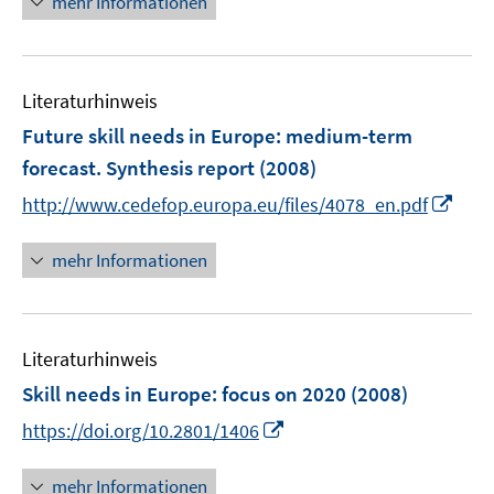
mehr Informationen
f
u
ö
e
f
e
f
u
n
m
f
e
e
F
n
Literaturhinweis
m
n
e
e
F
Future skill needs in Europe
:
medium-term
n
n
e
forecast. Synthesis report
(2008)
s
n
t
I
http://www.cedefop.europa.eu/files/4078_en.pdf
s
e
n
t
r
n
mehr Informationen
e
ö
e
r
f
u
ö
f
e
f
n
Literaturhinweis
m
f
e
F
Skill needs in Europe
:
focus on 2020
n
(2008)
n
e
e
I
https://doi.org/10.2801/1406
n
n
n
s
n
mehr Informationen
t