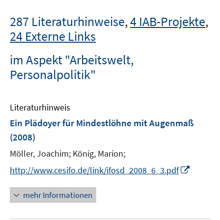
287 Literaturhinweise
,
4 IAB-Projekte
,
24 Externe Links
im Aspekt "Arbeitswelt,
Personalpolitik"
Literaturhinweis
Ein Plädoyer für Mindestlöhne mit Augenmaß
(2008)
Möller, Joachim;
König, Marion;
I
http://www.cesifo.de/link/ifosd_2008_6_3.pdf
n
n
mehr Informationen
e
u