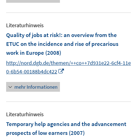
e
e
u
r
e
ö
Literaturhinweis
m
f
F
Quality of jobs at risk!
:
an overview from the
f
e
ETUC on the incidence and rise of precarious
n
n
e
work in Europe
(2008)
s
n
t
http://nord.dgb.de/themen/++co++7d931e22-6cf4-11e
e
I
0-6b54-00188b4dc422
r
n
ö
n
mehr Informationen
f
e
f
u
n
e
e
Literaturhinweis
m
n
F
Temporary help agencies and the advancement
e
prospects of low earners
(2007)
n