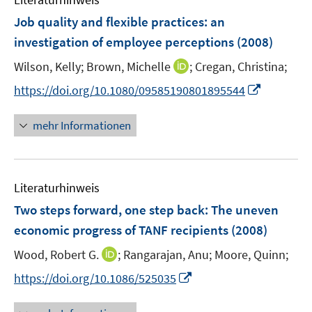
m
t
f
f
n
F
e
Job quality and flexible practices
:
an
n
f
e
r
e
investigation of employee perceptions
(2008)
n
n
ö
n
e
I
Wilson, Kelly;
Brown, Michelle
;
Cregan, Christina;
s
f
n
n
t
f
I
https://doi.org/10.1080/09585190801895544
n
e
n
n
e
r
e
n
mehr Informationen
u
ö
n
e
e
f
u
m
f
e
F
n
Literaturhinweis
m
e
e
F
Two steps forward, one step back: The uneven
n
n
e
economic progress of TANF recipients
(2008)
s
n
t
I
Wood, Robert G.
;
Rangarajan, Anu;
Moore, Quinn;
s
e
n
t
I
https://doi.org/10.1086/525035
r
n
e
n
ö
e
r
n