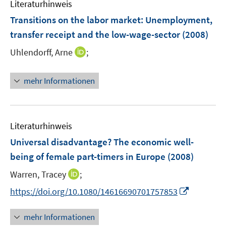
Literaturhinweis
m
n
F
Transitions on the labor market: Unemployment,
e
transfer receipt and the low-wage-sector
(2008)
n
I
Uhlendorff, Arne
;
s
n
t
n
e
mehr Informationen
e
r
u
ö
e
f
m
f
Literaturhinweis
F
n
Universal disadvantage? The economic well-
e
e
being of female part-timers in Europe
(2008)
n
n
s
I
Warren, Tracey
;
t
n
I
https://doi.org/10.1080/14616690701757853
e
n
n
r
e
n
mehr Informationen
ö
u