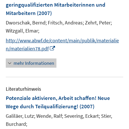
geringqualifizierten Mitarbeiterinnen und
t
s
e
Mitarbeitern
(2007)
t
r
e
Dworschak, Bernd;
Fritsch, Andreas;
Zehrt, Peter;
ö
r
Witzgall, Elmar;
f
ö
f
http://www.abwf.de/content/main/publik/materialie
f
n
I
f
n/materialien78.pdf
e
n
n
n
n
e
mehr Informationen
e
n
u
e
Literaturhinweis
m
F
Potenziale aktivieren, Arbeit schaffen! Neue
e
Wege durch Teilqualifizierung!
(2007)
n
Galiläer, Lutz;
Wende, Ralf;
Severing, Eckart;
Stier,
s
t
Burchard;