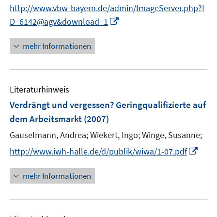
e
http://www.vbw-bayern.de/admin/ImageServer.php?I
r
I
D=6142@agv&download=1
ö
n
f
n
mehr Informationen
f
e
n
u
e
e
n
Literaturhinweis
m
F
Verdrängt und vergessen? Geringqualifizierte auf
e
dem Arbeitsmarkt
(2007)
n
Gauselmann, Andrea;
Wiekert, Ingo;
Winge, Susanne;
s
t
I
http://www.iwh-halle.de/d/publik/wiwa/1-07.pdf
e
n
r
n
mehr Informationen
ö
e
f
u
f
e