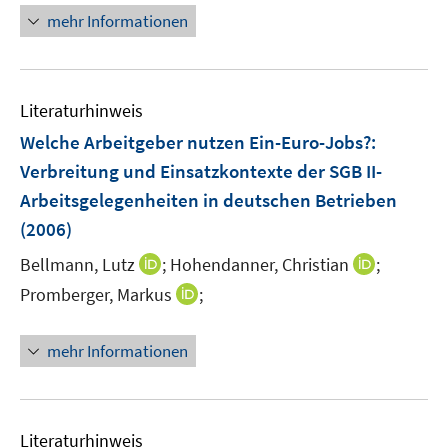
r
n
mehr Informationen
ö
e
f
u
f
e
n
Literaturhinweis
m
e
F
Welche Arbeitgeber nutzen Ein-Euro-Jobs?
:
n
e
Verbreitung und Einsatzkontexte der SGB II-
n
Arbeitsgelegenheiten in deutschen Betrieben
s
(2006)
t
e
I
I
Bellmann, Lutz
;
Hohendanner, Christian
;
r
n
n
I
Promberger, Markus
;
ö
n
n
n
f
e
e
n
mehr Informationen
f
u
u
e
n
e
e
u
e
m
m
e
n
F
F
m
Literaturhinweis