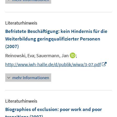
u
u
e
e
e
u
m
m
e
F
F
Literaturhinweis
m
e
e
F
Befristete Beschäftigung: kein Hindernis für die
n
n
e
Weiterbildung geringqualifizierter Personen
s
s
n
(2007)
t
t
s
e
e
t
I
Reinowski, Eva;
Sauermann, Jan
;
r
r
e
n
I
http://www.iwh-halle.de/d/publik/wiwa/3-07.pdf
ö
ö
r
n
n
f
f
ö
e
n
f
f
mehr Informationen
f
u
e
n
n
f
e
u
e
e
n
m
e
n
n
e
F
Literaturhinweis
m
n
e
F
Biographies of exclusion: poor work and poor
n
e
transitions
(2007)