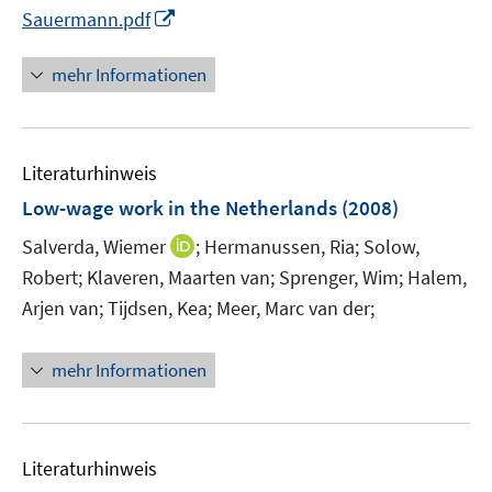
n
I
Sauermann.pdf
e
n
u
n
mehr Informationen
e
e
m
u
F
e
e
Literaturhinweis
m
n
F
Low-wage work in the Netherlands
(2008)
s
e
t
I
Salverda, Wiemer
;
Hermanussen, Ria;
Solow,
n
e
n
Robert;
Klaveren, Maarten van;
Sprenger, Wim;
Halem,
s
r
n
t
Arjen van;
Tijdsen, Kea;
Meer, Marc van der;
ö
e
e
f
u
r
mehr Informationen
f
e
ö
n
m
f
e
F
f
n
e
n
Literaturhinweis
n
e