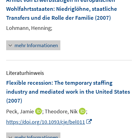
e
Wohlfahrtsstaaten
:
Niedriglöhne, staatliche
n
Transfers und die Rolle der Familie
(2007)
s
t
Lohmann, Henning;
e
r
mehr Informationen
ö
f
f
n
Literaturhinweis
e
Flexible recession: The temporary staffing
n
industry and mediated work in the United States
(2007)
I
I
Peck, Jamie
;
Theodore, Nik
;
n
n
I
https://doi.org/10.1093/cje/bel011
n
n
n
e
e
n
mehr Informationen