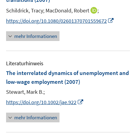
s
n
t
I
Schildrick, Tracy;
MacDonald, Robert
;
s
e
n
t
I
https://doi.org/10.1080/02601370701559672
r
n
e
n
ö
e
r
n
mehr Informationen
f
u
ö
e
f
e
f
u
n
m
f
e
e
F
n
Literaturhinweis
m
n
e
e
F
The interrelated dynamics of unemployment and
n
n
e
low-wage employment
(2007)
s
n
t
Stewart, Mark B.;
s
e
t
I
https://doi.org/10.1002/jae.922
r
e
n
ö
r
n
mehr Informationen
f
ö
e
f
f
u
n