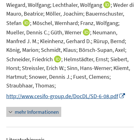
t
I
Wiegard, Wolfgang;
Lechthaler, Wolfgang
;
Weder di
e
n
Mauro, Beatrice;
Möller, Joachim;
Bauernschuster,
r
n
I
Stefan
;
Möschel, Wernhard;
Franz, Wolfgang;
ö
e
n
I
Mueller, Dennis C.;
Güth, Werner
;
Neumann,
f
u
n
n
f
Manfred J. M.;
Kleinhenz, Gerhard D.;
Rürup, Bernd;
e
e
n
n
m
König, Marion;
Schmidt, Klaus;
Börsch-Supan, Axel;
u
e
e
F
I
Schneider, Friedrich
;
Helmstädter, Ernst;
Siebert,
e
u
n
e
n
m
Horst;
Streissler, Erich W.;
Sinn, Hans-Werner;
Kliemt,
e
n
n
F
Hartmut;
Snower, Dennis J.;
Fuest, Clemens;
m
s
e
e
F
Straubhaar, Thomas;
t
u
n
e
e
I
http://www.cesifo-group.de/DocDL/SD-6-08.pdf
e
s
n
r
n
m
t
s
ö
n
F
mehr Informationen
e
t
f
e
e
r
e
f
u
n
ö
r
n
e
s
f
ö
e
Literaturhinweis