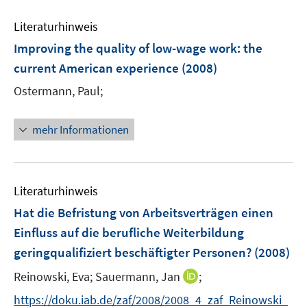
e
Literaturhinweis
m
F
Improving the quality of low-wage work
:
the
e
current American experience
(2008)
n
Ostermann, Paul;
s
t
e
mehr Informationen
r
ö
f
Literaturhinweis
f
n
Hat die Befristung von Arbeitsverträgen einen
e
Einfluss auf die berufliche Weiterbildung
n
geringqualifiziert beschäftigter Personen?
(2008)
I
Reinowski, Eva;
Sauermann, Jan
;
n
https://doku.iab.de/zaf/2008/2008_4_zaf_Reinowski_