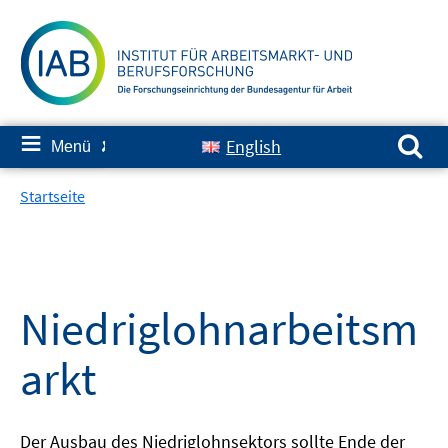
Springe
zum
Inhalt
Suchen nach:
≡
English
Menü
✘
Startseite
Niedriglohnarbeitsm
arkt
Der Ausbau des Niedriglohnsektors sollte Ende der