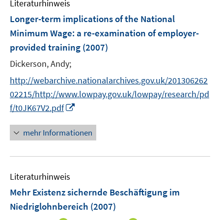
n
Literaturhinweis
m
e
F
Longer-term implications of the National
n
e
Minimum Wage
:
a re-examination of employer-
n
provided training
(2007)
s
t
Dickerson, Andy;
e
http://webarchive.nationalarchives.gov.uk/201306262
r
02215/http://www.lowpay.gov.uk/lowpay/research/pd
ö
I
f/t0JK67V2.pdf
f
n
f
n
mehr Informationen
n
e
e
u
n
e
Literaturhinweis
m
F
Mehr Existenz sichernde Beschäftigung im
e
Niedriglohnbereich
(2007)
n