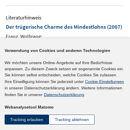
f
u
u
n
n
f
e
e
n
m
m
Literaturhinweis
e
F
F
Der trügerische Charme des Mindestlohns
(2007)
n
e
e
Franz, Wolfgang;
n
n
s
s
https://doku.iab.de/zaf/2007/2007_4_zaf_Franz.pdf
t
t
Verwendung von Cookies und anderen Technologien
I
e
e
n
Wir möchten unsere Online-Angebote auf Ihre Bedürfnisse
r
r
n
mehr Informationen
anpassen. Zu diesem Zweck setzen wir sogenannte Cookies ein.
ö
ö
e
Sie können selbst entscheiden, welche Cookies Sie zulassen.
f
f
u
Ihre Einwilligung können Sie jederzeit unter
Cookie-Einstellungen
f
f
e
in unserer Datenschutzerklärung ändern. Weitere Informationen
n
n
Literaturhinweis
m
finden Sie in unserer
Datenschutzerklärung
.
e
e
F
Gesetzlicher Mindestlohn: Was kann Deutschland
n
n
Webanalysetool Matomo
e
von den Nachbarn lernen?
:
die Erfahrungen mit
n
Tracking erlauben
Tracking ablehnen
gesetzlichen Mindestlöhnen in Frankreich und
s
Großbritannien
(2007)