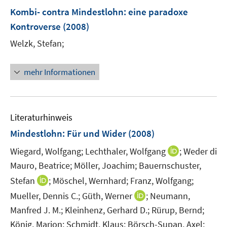
F
Kombi- contra Mindestlohn
:
eine paradoxe
e
Kontroverse
(2008)
n
s
Welzk, Stefan;
t
e
mehr Informationen
r
ö
f
f
Literaturhinweis
n
Mindestlohn: Für und Wider
(2008)
e
I
Wiegard, Wolfgang;
Lechthaler, Wolfgang
;
Weder di
n
n
Mauro, Beatrice;
Möller, Joachim;
Bauernschuster,
n
I
Stefan
;
Möschel, Wernhard;
Franz, Wolfgang;
e
n
I
Mueller, Dennis C.;
Güth, Werner
;
Neumann,
u
n
n
Manfred J. M.;
Kleinhenz, Gerhard D.;
Rürup, Bernd;
e
e
n
m
König, Marion;
Schmidt, Klaus;
Börsch-Supan, Axel;