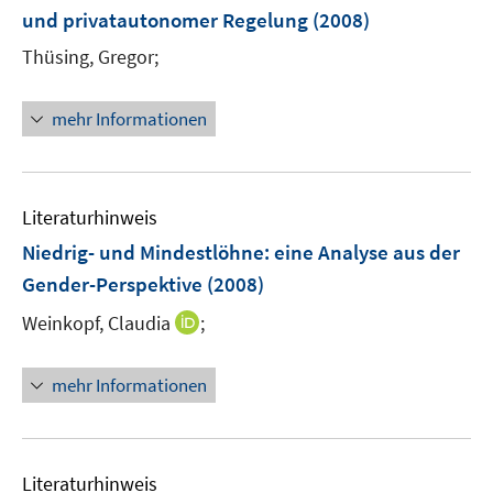
e
und privatautonomer Regelung
(2008)
n
Thüsing, Gregor;
s
t
e
mehr Informationen
r
ö
f
Literaturhinweis
f
n
Niedrig- und Mindestlöhne
:
eine Analyse aus der
e
Gender-Perspektive
(2008)
n
I
Weinkopf, Claudia
;
n
n
mehr Informationen
e
u
e
m
Literaturhinweis