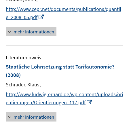
s
r
t
http://www.cepr.net/documents/publications/quantil
ö
e
I
e_2008_05.pdf
f
r
n
f
ö
n
n
mehr Informationen
f
e
e
f
u
n
n
e
e
Literaturhinweis
m
n
F
Staatliche Lohnsetzung statt Tarifautonomie?
e
(2008)
n
Schrader, Klaus;
s
t
http://www.ludwig-erhard.de/wp-content/uploads/ori
e
I
entierungen/Orientierungen_117.pdf
r
n
ö
n
mehr Informationen
f
e
f