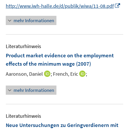
e
r
e
n
I
http://www.iwh-halle.de/d/publik/wiwa/11-08.pdf
u
ö
n
n
n
e
f
e
n
mehr Informationen
m
f
u
e
F
n
e
u
e
e
m
e
n
n
F
Literaturhinweis
m
s
e
F
Product market evidence on the employment
t
n
e
e
effects of the minimum wage
(2007)
s
n
r
t
I
I
Aaronson, Daniel
;
French, Eric
;
s
ö
e
n
n
t
f
r
n
n
e
mehr Informationen
f
ö
e
e
r
n
f
u
u
ö
e
f
e
e
f
n
n
m
m
f
Literaturhinweis
e
F
F
n
Neue Untersuchungen zu Geringverdienern mit
n
e
e