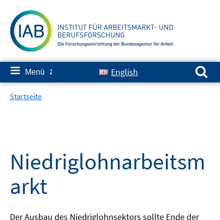
Springe
zum
Inhalt
Suchen nach:
≡
English
Menü
✘
Startseite
Niedriglohnarbeitsm
arkt
Der Ausbau des Niedriglohnsektors sollte Ende der