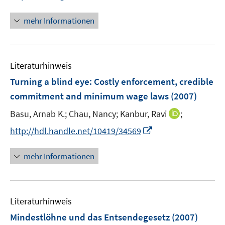
n
n
mehr Informationen
e
u
e
Literaturhinweis
m
F
Turning a blind eye: Costly enforcement, credible
e
commitment and minimum wage laws
(2007)
n
I
Basu, Arnab K.;
Chau, Nancy;
Kanbur, Ravi
;
s
n
t
I
http://hdl.handle.net/10419/34569
n
e
n
e
r
n
mehr Informationen
u
ö
e
e
f
u
m
f
e
F
n
Literaturhinweis
m
e
e
F
Mindestlöhne und das Entsendegesetz
(2007)
n
n