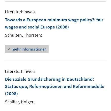
u
n
e
e
Literaturhinweis
m
n
F
Towards a European minimum wage policy?
:
fair
e
wages and social Europe
(2008)
n
Schulten, Thorsten;
s
t
e
mehr Informationen
r
ö
f
Literaturhinweis
f
n
Die soziale Grundsicherung in Deutschland
:
e
Status quo, Reformoptionen und Reformmodelle
n
(2008)
Schäfer, Holger;