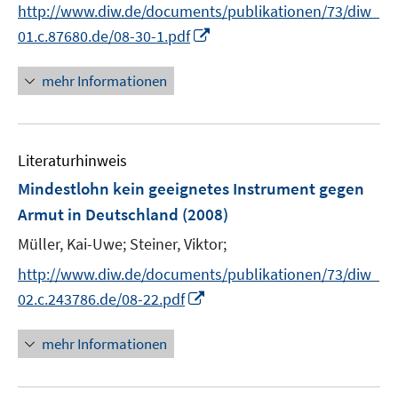
t
http://www.diw.de/documents/publikationen/73/diw_
e
I
01.c.87680.de/08-30-1.pdf
r
n
ö
n
mehr Informationen
f
e
f
u
n
e
e
Literaturhinweis
m
n
F
Mindestlohn kein geeignetes Instrument gegen
e
Armut in Deutschland
(2008)
n
Müller, Kai-Uwe;
Steiner, Viktor;
s
t
http://www.diw.de/documents/publikationen/73/diw_
e
I
02.c.243786.de/08-22.pdf
r
n
ö
n
mehr Informationen
f
e
f
u
n