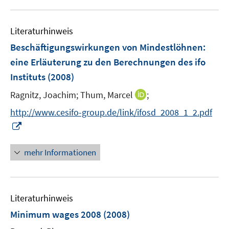
f
f
ö
f
f
f
n
n
Literaturhinweis
f
e
e
n
Beschäftigungswirkungen von Mindestlöhnen
:
n
n
e
eine Erläuterung zu den Berechnungen des ifo
n
Instituts
(2008)
I
Ragnitz, Joachim;
Thum, Marcel
;
n
http://www.cesifo-group.de/link/ifosd_2008_1_2.pdf
n
I
e
n
u
n
mehr Informationen
e
e
m
u
F
e
e
Literaturhinweis
m
n
F
Minimum wages 2008
(2008)
s
e