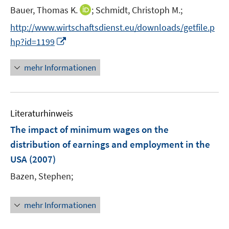
e
s
I
Bauer, Thomas K.
;
Schmidt, Christoph M.;
n
t
n
s
http://www.wirtschaftsdienst.eu/downloads/getfile.p
e
n
t
I
hp?id=1199
r
e
e
n
ö
u
r
n
mehr Informationen
f
e
ö
e
f
m
f
u
n
F
f
e
e
e
n
Literaturhinweis
m
n
n
e
F
The impact of minimum wages on the
s
n
e
distribution of earnings and employment in the
t
n
e
USA
(2007)
s
r
t
Bazen, Stephen;
ö
e
f
r
mehr Informationen
f
ö
n
f