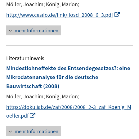
Möller, Joachim;
König, Marion;
s
t
I
http://www.cesifo.de/link/ifosd_2008_6_3.pdf
e
n
r
n
mehr Informationen
ö
e
f
u
f
e
n
Literaturhinweis
m
e
F
Mindestlohneffekte des Entsendegesetzes?
:
eine
n
e
Mikrodatenanalyse für die deutsche
n
Bauwirtschaft
(2008)
s
t
Möller, Joachim;
König, Marion;
e
https://doku.iab.de/zaf/2008/2008_2-3_zaf_Koenig_M
r
I
oeller.pdf
ö
n
f
n
mehr Informationen
f
e