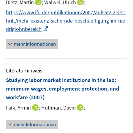
I
I
Dietz, Martin
;
Walwei, Ulrich
;
s
n
n
t
https://www.ifo.de/publikationen/2007/aufsatz-zeitsc
n
n
e
hrift/mehr-existenz-sichernde-beschaeftigung-im-nie
e
e
r
I
driglohnbereich
u
u
ö
n
e
e
f
n
mehr Informationen
m
m
f
e
F
F
n
u
e
e
e
e
n
n
n
Literaturhinweis
m
s
s
F
Studying labor market institutions in the lab
:
t
t
e
e
e
minimum wages, employment protection, and
n
r
r
workfare
(2007)
s
ö
ö
t
I
I
Falk, Armin
;
Huffman, David
;
f
f
e
n
n
f
f
r
n
n
n
n
mehr Informationen
ö
e
e
e
e