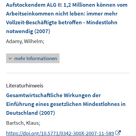
e
Aufstockendem ALG II: 1,2 Millionen können vom
n
n
n
Arbeitseinkommen nicht leben
:
immer mehr
s
s
t
t
Vollzeit-Beschäftigte betroffen - Mindestlohn
e
e
notwendig
(2007)
r
r
Adamy, Wilhelm;
ö
ö
f
f
f
f
mehr Informationen
n
n
e
e
n
n
Literaturhinweis
Gesamtwirtschaftliche Wirkungen der
Einführung eines gesetzlichen Mindestlohnes in
Deutschland
(2007)
Bartsch, Klaus;
I
https://doi.org/10.5771/0342-300X-2007-11-589