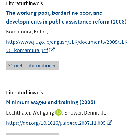
F
F
Literaturhinweis
m
e
e
F
The working poor, borderline poor, and
n
n
e
developments in public assistance reform
(2008)
s
s
n
t
t
Komamura, Kohei;
s
e
e
t
http://www.jil.go.jp/english/JLR/documents/2008/JLR
r
r
e
I
20_komamura.pdf
ö
ö
r
n
f
f
ö
n
mehr Informationen
f
f
f
e
n
n
f
u
e
e
n
e
n
n
e
Literaturhinweis
m
n
F
Minimum wages and training
(2008)
e
I
Lechthaler, Wolfgang
;
Snower, Dennis J.;
n
n
s
I
https://doi.org/10.1016/j.labeco.2007.11.005
n
t
n
e