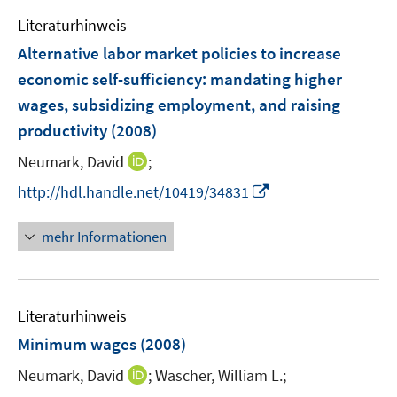
e
e
Literaturhinweis
m
n
F
Alternative labor market policies to increase
e
economic self-sufficiency
:
mandating higher
n
wages, subsidizing employment, and raising
s
productivity
(2008)
t
e
I
Neumark, David
;
r
n
I
http://hdl.handle.net/10419/34831
ö
n
n
f
e
n
mehr Informationen
f
u
e
n
e
u
e
m
e
n
F
Literaturhinweis
m
e
F
Minimum wages
(2008)
n
e
s
I
Neumark, David
;
Wascher, William L.;
n
t
n