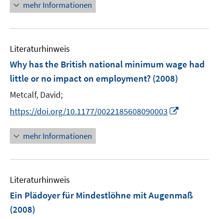
e
n
mehr Informationen
u
r
e
e
ö
u
m
f
e
F
Literaturhinweis
f
m
e
n
F
Why has the British national minimum wage had
n
e
e
little or no impact on employment?
(2008)
s
n
n
t
Metcalf, David;
s
e
t
I
https://doi.org/10.1177/0022185608090003
r
e
n
ö
r
n
mehr Informationen
f
ö
e
f
f
u
n
f
e
e
n
Literaturhinweis
m
n
e
F
Ein Plädoyer für Mindestlöhne mit Augenmaß
n
e
(2008)
n