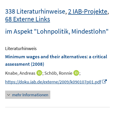
338 Literaturhinweise
,
2 IAB-Projekte
,
68 Externe Links
im Aspekt "Lohnpolitik, Mindestlohn"
Literaturhinweis
Minimum wages and their alternatives
:
a critical
assessment
(2008)
I
I
Knabe, Andreas
;
Schöb, Ronnie
;
n
n
I
https://doku.iab.de/externe/2009/k090107p01.pdf
n
n
n
e
e
n
mehr Informationen
u
u
e
e
e
u
m
m
e