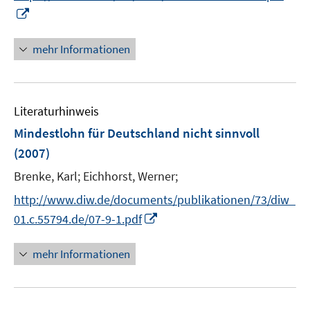
r
I
ö
n
f
n
mehr Informationen
f
e
n
u
e
e
n
Literaturhinweis
m
F
Mindestlohn für Deutschland nicht sinnvoll
e
(2007)
n
Brenke, Karl;
Eichhorst, Werner;
s
t
http://www.diw.de/documents/publikationen/73/diw_
e
I
01.c.55794.de/07-9-1.pdf
r
n
ö
n
mehr Informationen
f
e
f
u
n
e