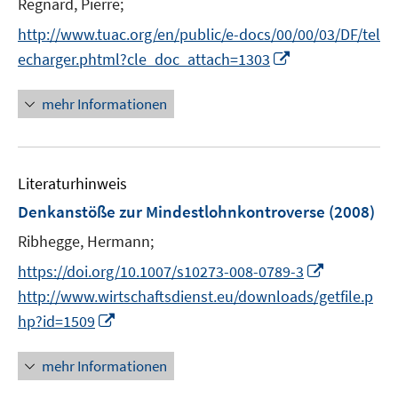
t
Regnard, Pierre;
n
e
s
http://www.tuac.org/en/public/e-docs/00/00/03/DF/tel
r
t
I
echarger.phtml?cle_doc_attach=1303
ö
e
n
f
r
n
mehr Informationen
f
ö
e
n
f
u
e
f
e
n
n
Literaturhinweis
m
e
F
Denkanstöße zur Mindestlohnkontroverse
(2008)
n
e
Ribhegge, Hermann;
n
I
s
https://doi.org/10.1007/s10273-008-0789-3
n
t
http://www.wirtschaftsdienst.eu/downloads/getfile.p
n
e
I
hp?id=1509
e
r
n
u
ö
n
mehr Informationen
e
f
e
m
f