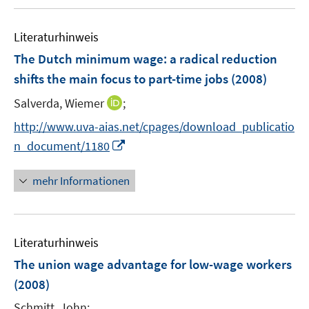
u
F
n
e
e
e
Literaturhinweis
m
n
n
F
The Dutch minimum wage
:
a radical reduction
s
e
shifts the main focus to part-time jobs
(2008)
t
n
e
I
Salverda, Wiemer
;
s
r
n
t
http://www.uva-aias.net/cpages/download_publicatio
ö
n
e
I
n_document/1180
f
e
r
n
f
u
ö
n
mehr Informationen
n
e
f
e
e
m
f
u
n
F
n
e
e
e
Literaturhinweis
m
n
n
F
The union wage advantage for low-wage workers
s
e
(2008)
t
n
e
Schmitt, John;