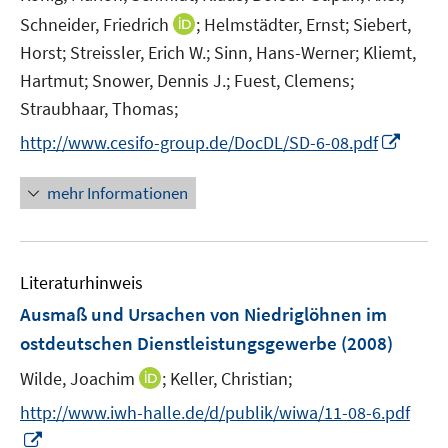
u
e
F
I
Schneider, Friedrich
;
Helmstädter, Ernst;
Siebert,
e
u
e
n
m
Horst;
Streissler, Erich W.;
Sinn, Hans-Werner;
Kliemt,
e
n
n
F
Hartmut;
Snower, Dennis J.;
Fuest, Clemens;
m
s
e
e
F
Straubhaar, Thomas;
t
u
n
e
e
I
http://www.cesifo-group.de/DocDL/SD-6-08.pdf
e
s
n
r
n
m
t
s
ö
n
F
mehr Informationen
e
t
f
e
e
r
e
f
u
n
ö
r
n
e
s
f
ö
e
Literaturhinweis
m
t
f
f
n
F
e
Ausmaß und Ursachen von Niedriglöhnen im
n
f
e
r
e
ostdeutschen Dienstleistungsgewerbe
(2008)
n
n
ö
n
e
I
Wilde, Joachim
;
Keller, Christian;
s
f
n
n
t
f
http://www.iwh-halle.de/d/publik/wiwa/11-08-6.pdf
n
e
n
I