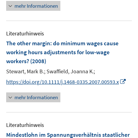
mehr Informationen
Literaturhinweis
The other margin: do minimum wages cause
working hours adjustments for low-wage
workers?
(2008)
Stewart, Mark B.;
Swaffield, Joanna K.;
I
https://doi.org/10.1111/j.1468-0335.2007.00593.x
n
n
mehr Informationen
e
u
e
Literaturhinweis
m
F
Mindestlohn im Spannungsverhältnis staatlicher