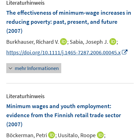
e
Literaturhinweis
m
n
F
The effectiveness of minimum-wage increases in
e
reducing poverty
:
past, present, and future
n
(2007)
s
t
I
I
Burkhauser, Richard V.
;
Sabia, Joseph J.
;
e
n
n
I
https://doi.org/10.1111/j.1465-7287.2006.00045.x
r
n
n
n
ö
e
e
n
mehr Informationen
f
u
u
e
f
e
e
u
n
m
m
e
e
F
F
Literaturhinweis
m
n
e
e
F
Minimum wages and youth employment
:
n
n
e
evidence from the Finnish retail trade sector
s
s
n
(2007)
t
t
s
e
e
t
I
I
Böckerman, Petri
;
Uusitalo, Roope
;
r
r