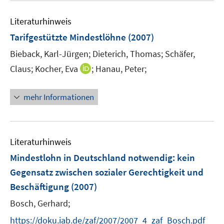
e
f
n
n
Literaturhinweis
e
Tarifgestützte Mindestlöhne
(2007)
n
Bieback, Karl-Jürgen;
Dieterich, Thomas;
Schäfer,
I
Claus;
Kocher, Eva
;
Hanau, Peter;
n
n
mehr Informationen
e
u
e
m
Literaturhinweis
F
Mindestlohn in Deutschland notwendig
:
kein
e
Gegensatz zwischen sozialer Gerechtigkeit und
n
Beschäftigung
(2007)
s
t
Bosch, Gerhard;
e
https://doku.iab.de/zaf/2007/2007_4_zaf_Bosch.pdf