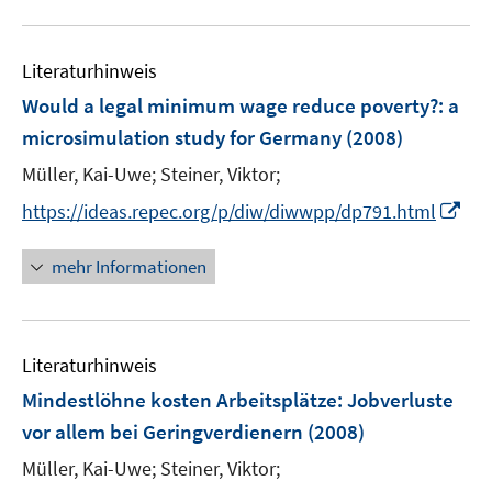
n
u
e
e
n
Literaturhinweis
m
F
Would a legal minimum wage reduce poverty?
:
a
e
microsimulation study for Germany
(2008)
n
Müller, Kai-Uwe;
Steiner, Viktor;
s
t
I
https://ideas.repec.org/p/diw/diwwpp/dp791.html
e
n
r
n
mehr Informationen
ö
e
f
u
f
e
n
Literaturhinweis
m
e
F
Mindestlöhne kosten Arbeitsplätze: Jobverluste
n
e
vor allem bei Geringverdienern
(2008)
n
Müller, Kai-Uwe;
Steiner, Viktor;
s