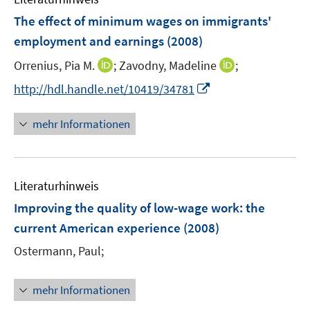
F
The effect of minimum wages on immigrants'
e
employment and earnings
(2008)
n
I
I
Orrenius, Pia M.
;
Zavodny, Madeline
;
s
n
n
t
I
http://hdl.handle.net/10419/34781
n
n
e
n
e
e
r
n
mehr Informationen
u
u
ö
e
e
e
f
u
m
m
f
e
F
F
n
Literaturhinweis
m
e
e
e
F
Improving the quality of low-wage work
:
the
n
n
n
e
current American experience
(2008)
s
s
n
t
t
Ostermann, Paul;
s
e
e
t
r
r
e
mehr Informationen
ö
ö
r