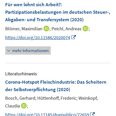
n
F
Für wen lohnt sich Arbeit?
:
e
Partizipationsbelastungen im deutschen Steuer-,
n
Abgaben- und Transfersystem
(2020)
s
t
I
I
Blömer, Maximilian
;
Peichl, Andreas
;
e
n
n
I
https://doi.org/10.11586/2020074
r
n
n
n
ö
e
e
n
mehr Informationen
f
u
u
e
f
e
e
u
n
m
m
e
e
F
F
Literaturhinweis
m
n
e
e
F
Corona-Hotspot Fleischindustrie: Das Scheitern
n
n
e
der Selbstverpflichtung
(2020)
s
s
n
t
t
Bosch, Gerhard;
Hüttenhoff, Frederic;
Weinkopf,
s
e
e
t
I
Claudia
;
r
r
e
n
I
https://doi.org/10.17185/duepublico/72659
ö
ö