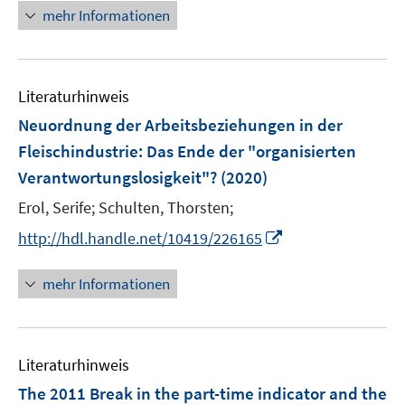
e
r
n
mehr Informationen
f
f
u
ö
e
f
f
e
f
u
n
n
m
f
e
e
e
F
n
Literaturhinweis
m
n
n
e
e
F
Neuordnung der Arbeitsbeziehungen in der
n
n
e
Fleischindustrie
:
Das Ende der "organisierten
s
n
Verantwortungslosigkeit"?
t
(2020)
s
e
t
Erol, Serife;
Schulten, Thorsten;
r
e
I
http://hdl.handle.net/10419/226165
ö
r
n
f
ö
n
mehr Informationen
f
f
e
n
f
u
e
n
e
n
e
Literaturhinweis
m
n
F
The 2011 Break in the part-time indicator and the