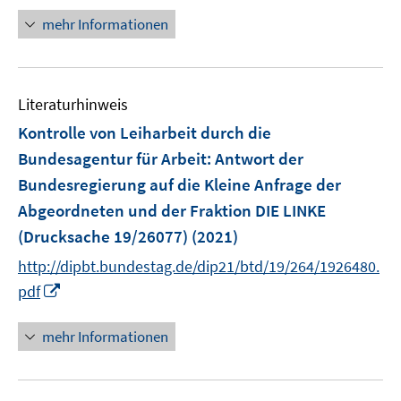
n
n
mehr Informationen
e
u
e
Literaturhinweis
m
F
Kontrolle von Leiharbeit durch die
e
Bundesagentur für Arbeit
:
Antwort der
n
Bundesregierung auf die Kleine Anfrage der
s
Abgeordneten und der Fraktion DIE LINKE
t
e
(Drucksache 19/26077)
(2021)
r
http://dipbt.bundestag.de/dip21/btd/19/264/1926480.
ö
I
pdf
f
n
f
n
mehr Informationen
n
e
e
u
n
e