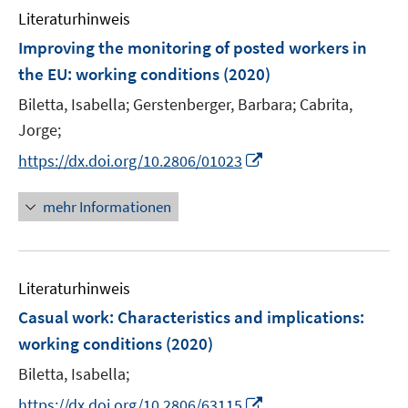
n
F
F
Literaturhinweis
m
e
e
F
Improving the monitoring of posted workers in
n
n
e
the EU
:
working conditions
(2020)
s
s
n
t
t
Biletta, Isabella;
Gerstenberger, Barbara;
Cabrita,
s
e
e
t
Jorge;
r
r
e
I
https://dx.doi.org/10.2806/01023
ö
ö
r
n
f
f
ö
n
mehr Informationen
f
f
f
e
n
n
f
u
e
e
n
e
n
n
e
Literaturhinweis
m
n
F
Casual work: Characteristics and implications
:
e
working conditions
(2020)
n
Biletta, Isabella;
s
t
I
https://dx.doi.org/10.2806/63115