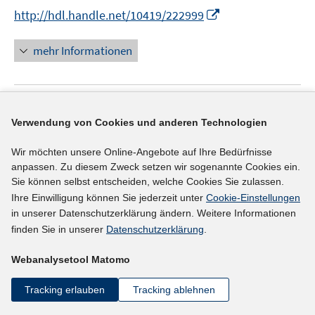
e
e
n
n
f
I
http://hdl.handle.net/10419/222999
ö
n
r
n
n
n
n
f
ö
e
e
e
n
f
mehr Informationen
f
u
u
n
e
n
f
e
e
u
e
n
m
m
e
n
e
F
F
Literaturhinweis
m
n
Verwendung von Cookies und anderen Technologien
e
e
F
Befristung - Beschäftigungsverhältnis mit
n
n
e
Wir möchten unsere Online-Angebote auf Ihre Bedürfnisse
Chancen und Risiken
(2020)
s
s
n
anpassen. Zu diesem Zweck setzen wir sogenannte Cookies ein.
t
t
I
Hünefeld, Lena
;
Siefer, Anke;
s
Sie können selbst entscheiden, welche Cookies Sie zulassen.
e
e
n
t
Ihre Einwilligung können Sie jederzeit unter
Cookie-Einstellungen
https://www.baua.de/DE/Angebote/Publikationen/Auf
r
r
n
e
in unserer Datenschutzerklärung ändern. Weitere Informationen
saetze/artikel2770.pdf?__blob=publicationFile&v=2
ö
ö
e
finden Sie in unserer
Datenschutzerklärung
.
r
I
f
f
u
ö
n
f
f
Webanalysetool Matomo
e
f
n
n
n
mehr Informationen
m
f
Tracking erlauben
Tracking ablehnen
e
e
e
F
n
u
n
n