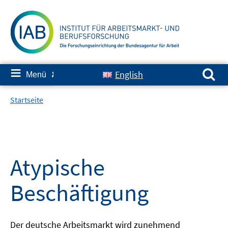
Springe
zum
Inhalt
Suchen nach:
≡
English
Menü
✘
Startseite
Atypische
Beschäftigung
Der deutsche Arbeitsmarkt wird zunehmend