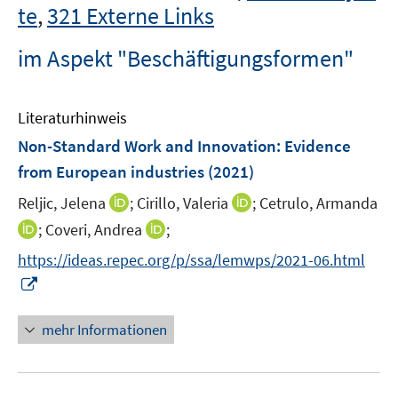
te
,
321 Externe Links
im Aspekt "Beschäftigungsformen"
Literaturhinweis
Non-Standard Work and Innovation: Evidence
from European industries
(2021)
I
I
Reljic, Jelena
;
Cirillo, Valeria
;
Cetrulo, Armanda
n
n
I
I
;
Coveri, Andrea
;
n
n
n
n
https://ideas.repec.org/p/ssa/lemwps/2021-06.html
e
e
n
n
I
u
u
e
e
n
e
e
u
u
n
mehr Informationen
m
m
e
e
e
F
F
m
m
u
e
e
F
F
e
n
n