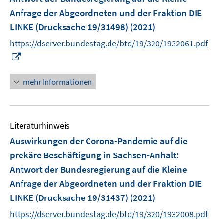
s
Anfrage der Abgeordneten und der Fraktion DIE
t
e
LINKE (Drucksache 19/31498)
(2021)
r
https://dserver.bundestag.de/btd/19/320/1932061.pdf
ö
I
f
n
f
n
mehr Informationen
n
e
e
u
n
e
Literaturhinweis
m
F
Auswirkungen der Corona-Pandemie auf die
e
prekäre Beschäftigung in Sachsen-Anhalt
:
n
Antwort der Bundesregierung auf die Kleine
s
Anfrage der Abgeordneten und der Fraktion DIE
t
e
LINKE (Drucksache 19/31437)
(2021)
r
https://dserver.bundestag.de/btd/19/320/1932008.pdf