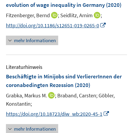
e
evolution of wage inequality in Germany
(2020)
n
I
I
Fitzenberger, Bernd
;
Seidlitz, Arnim
;
s
n
n
t
I
http://doi.org/10.1186/s12651-019-0265-0
n
n
e
n
e
e
r
n
mehr Informationen
u
u
ö
e
e
e
f
u
m
m
f
e
F
F
n
Literaturhinweis
m
e
e
e
F
Beschäftigte in Minijobs sind VerliererInnen der
n
n
n
e
coronabedingten Rezession
(2020)
s
s
n
t
t
I
Grabka, Markus M.
;
Braband, Carsten;
Göbler,
s
e
e
n
t
Konstantin;
r
r
n
e
I
https://doi.org/10.18723/diw_wb:2020-45-1
ö
ö
e
r
n
f
f
u
ö
n
mehr Informationen
f
f
e
f