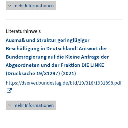
n
mehr Informationen
e
u
e
Literaturhinweis
m
F
Ausmaß und Struktur geringfügiger
e
Beschäftigung in Deutschland
:
Antwort der
n
Bundesregierung auf die Kleine Anfrage der
s
Abgeordneten und der Fraktion DIE LINKE
t
e
(Drucksache 19/31297)
(2021)
r
https://dserver.bundestag.de/btd/19/318/1931898.pdf
ö
I
f
n
f
n
mehr Informationen
n
e
e
u
n
e