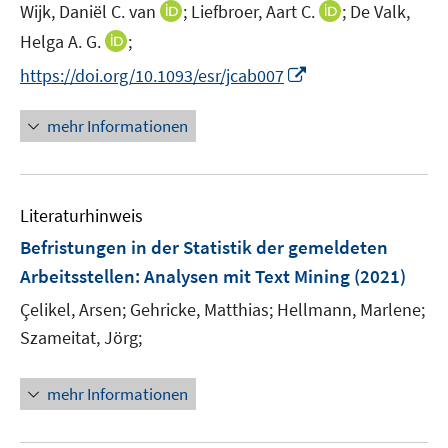
t
I
I
Wijk, Daniël C. van
;
Liefbroer, Aart C.
;
De Valk,
s
e
n
n
t
I
Helga A. G.
;
r
n
n
e
n
I
https://doi.org/10.1093/esr/jcab007
ö
e
e
r
n
n
f
u
u
ö
e
n
f
mehr Informationen
e
e
f
u
e
n
m
m
f
e
u
e
F
F
n
m
e
n
e
e
e
F
Literaturhinweis
m
n
n
n
e
F
Befristungen in der Statistik der gemeldeten
s
s
n
e
t
t
Arbeitsstellen
:
Analysen mit Text Mining
(2021)
s
n
e
e
t
Çelikel, Arsen;
Gehricke, Matthias;
Hellmann, Marlene;
s
r
r
e
t
Szameitat, Jörg;
ö
ö
r
e
f
f
ö
r
mehr Informationen
f
f
f
ö
n
n
f
f
e
e