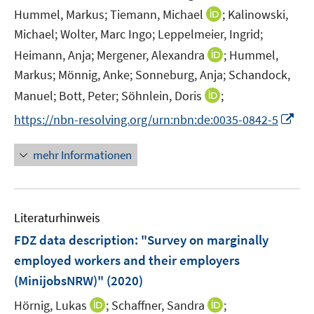
I
Hummel, Markus;
Tiemann, Michael
;
Kalinowski,
n
Michael;
Wolter, Marc Ingo;
Leppelmeier, Ingrid;
n
I
Heimann, Anja;
Mergener, Alexandra
;
Hummel,
e
n
Markus;
Mönnig, Anke;
Sonneburg, Anja;
Schandock,
u
n
I
Manuel;
Bott, Peter;
Söhnlein, Doris
;
e
e
n
m
I
https://nbn-resolving.org/urn:nbn:de:0035-0842-5
u
n
F
n
e
e
e
n
mehr Informationen
m
u
n
e
F
e
s
u
e
m
t
e
n
F
e
Literaturhinweis
m
s
e
r
F
FDZ data description: "Survey on marginally
t
n
ö
e
e
employed workers and their employers
s
f
n
r
(MinijobsNRW)"
(2020)
t
f
s
ö
e
n
t
I
I
Hörnig, Lukas
;
Schaffner, Sandra
;
f
r