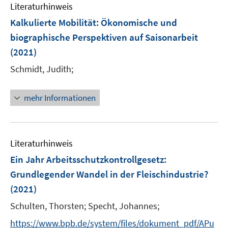
e
e
Literaturhinweis
m
s
s
n
n
F
Kalkulierte Mobilität
t
:
Ökonomische und
t
s
s
e
e
e
biographische Perspektiven auf Saisonarbeit
t
t
n
r
r
e
e
(2021)
s
ö
ö
r
r
t
Schmidt, Judith;
f
f
ö
ö
e
f
f
f
f
r
n
n
mehr Informationen
f
f
ö
e
e
n
n
f
n
n
e
e
f
n
n
n
Literaturhinweis
e
Ein Jahr Arbeitsschutzkontrollgesetz:
n
Grundlegender Wandel in der Fleischindustrie?
(2021)
Schulten, Thorsten;
Specht, Johannes;
https://www.bpb.de/system/files/dokument_pdf/APu