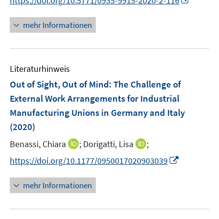
https://doi.org/10.5771/0935-9915-2020-2-116
ö
r
n
n
f
ö
e
n
f
mehr Informationen
f
u
e
n
f
e
u
e
n
m
e
n
e
F
Literaturhinweis
m
n
e
F
Out of Sight, Out of Mind: The Challenge of
n
e
External Work Arrangements for Industrial
s
n
Manufacturing Unions in Germany and Italy
t
s
e
(2020)
t
r
e
I
I
Benassi, Chiara
;
Dorigatti, Lisa
;
ö
r
n
n
f
I
https://doi.org/10.1177/0950017020903039
ö
n
n
f
n
f
e
e
n
n
mehr Informationen
f
u
u
e
e
n
e
e
n
u
e
m
m
e