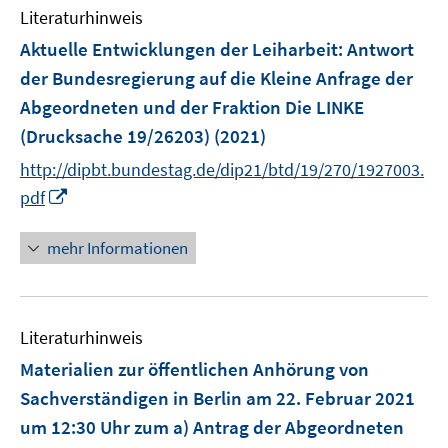
Literaturhinweis
m
F
Aktuelle Entwicklungen der Leiharbeit
:
Antwort
e
der Bundesregierung auf die Kleine Anfrage der
n
Abgeordneten und der Fraktion Die LINKE
s
(Drucksache 19/26203)
(2021)
t
e
http://dipbt.bundestag.de/dip21/btd/19/270/1927003.
r
I
pdf
ö
n
f
n
mehr Informationen
f
e
n
u
e
e
n
Literaturhinweis
m
F
Materialien zur öffentlichen Anhörung von
e
Sachverständigen in Berlin am 22. Februar 2021
n
um 12:30 Uhr zum a) Antrag der Abgeordneten
s