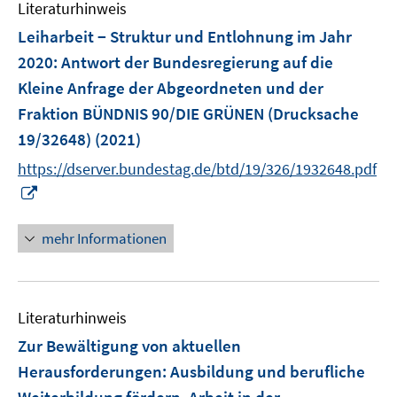
Literaturhinweis
m
F
Leiharbeit − Struktur und Entlohnung im Jahr
e
2020
:
Antwort der Bundesregierung auf die
n
Kleine Anfrage der Abgeordneten und der
s
Fraktion BÜNDNIS 90/DIE GRÜNEN (Drucksache
t
e
19/32648)
(2021)
r
https://dserver.bundestag.de/btd/19/326/1932648.pdf
ö
I
f
n
f
n
mehr Informationen
n
e
e
u
n
e
Literaturhinweis
m
F
Zur Bewältigung von aktuellen
e
Herausforderungen: Ausbildung und berufliche
n