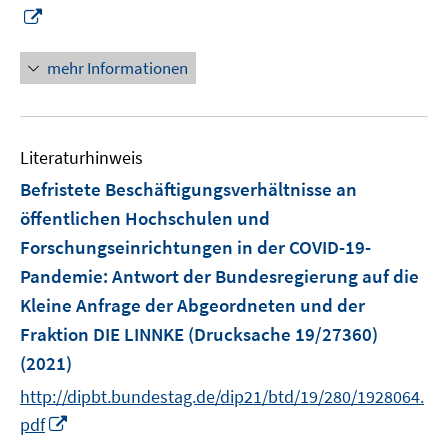
ö
I
f
n
f
n
mehr Informationen
n
e
e
u
n
e
Literaturhinweis
m
F
Befristete Beschäftigungsverhältnisse an
e
öffentlichen Hochschulen und
n
Forschungseinrichtungen in der COVID-19-
s
Pandemie
:
Antwort der Bundesregierung auf die
t
e
Kleine Anfrage der Abgeordneten und der
r
Fraktion DIE LINNKE (Drucksache 19/27360)
ö
(2021)
f
http://dipbt.bundestag.de/dip21/btd/19/280/1928064.
f
I
n
pdf
n
e