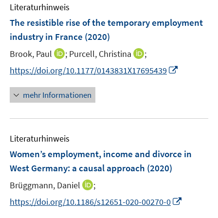
e
e
Literaturhinweis
m
s
n
n
F
The resistible rise of the temporary employment
t
s
s
e
e
industry in France
(2020)
t
t
n
r
e
e
I
I
Brook, Paul
;
Purcell, Christina
;
s
ö
r
r
n
n
t
f
I
https://doi.org/10.1177/0143831X17695439
ö
ö
n
n
e
f
n
f
f
e
e
r
n
n
f
mehr Informationen
f
u
u
ö
e
e
n
n
e
e
f
n
u
e
e
m
m
f
e
n
n
F
F
n
Literaturhinweis
m
e
e
e
F
Women’s employment, income and divorce in
n
n
n
e
West Germany: a causal approach
(2020)
s
s
n
t
t
I
Brüggmann, Daniel
;
s
e
e
n
t
I
https://doi.org/10.1186/s12651-020-00270-0
r
r
n
e
n
ö
ö