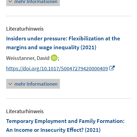
n
mehr Informationen
e
e
e
m
u
n
F
e
e
Literaturhinweis
m
n
F
Insiders under pressure: Flexibilization at the
s
e
margins and wage inequality
(2021)
t
n
e
I
Weisstanner, David
;
s
r
n
t
I
https://doi.org/10.1017/S0047279420000409
ö
n
e
n
f
e
r
n
mehr Informationen
f
u
ö
e
n
e
f
u
e
m
f
e
n
F
n
Literaturhinweis
m
e
e
F
Temporary Employment and Family Formation:
n
n
e
An Income or Insecurity Effect?
(2021)
s
n