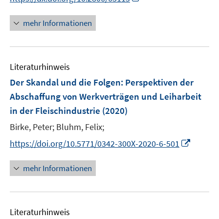
e
n
r
n
mehr Informationen
ö
e
f
u
f
e
n
Literaturhinweis
m
e
F
Der Skandal und die Folgen
:
Perspektiven der
n
e
Abschaffung von Werkverträgen und Leiharbeit
n
in der Fleischindustrie
(2020)
s
t
Birke, Peter;
Bluhm, Felix;
e
I
https://doi.org/10.5771/0342-300X-2020-6-501
r
n
ö
n
mehr Informationen
f
e
f
u
n
e
e
Literaturhinweis
m