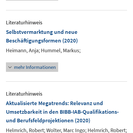
e
n
n
m
f
u
e
e
F
n
e
n
n
e
e
Literaturhinweis
m
n
n
F
Selbstvermarktung und neue
s
e
Beschäftigungsformen
(2020)
t
n
e
Heimann, Anja;
Hummel, Markus;
s
r
t
ö
e
mehr Informationen
f
r
f
ö
n
f
e
Literaturhinweis
f
n
n
Aktualisierte Megatrends: Relevanz und
e
Umsetzbarkeit in den BIBB-IAB-Qualifikations-
n
und Berufsfeldprojektionen
(2020)
Helmrich, Robert;
Wolter, Marc Ingo;
Helmrich, Robert;