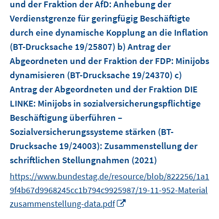
und der Fraktion der AfD: Anhebung der
t
e
Verdienstgrenze für geringfügig Beschäftigte
r
durch eine dynamische Kopplung an die Inflation
ö
(BT-Drucksache 19/25807) b) Antrag der
f
Abgeordneten und der Fraktion der FDP: Minijobs
f
dynamisieren (BT-Drucksache 19/24370) c)
n
e
Antrag der Abgeordneten und der Fraktion DIE
n
LINKE: Minijobs in sozialversicherungspflichtige
Beschäftigung überführen –
Sozialversicherungssysteme stärken (BT-
Drucksache 19/24003)
:
Zusammenstellung der
schriftlichen Stellungnahmen
(2021)
https://www.bundestag.de/resource/blob/822256/1a1
9f4b67d9968245cc1b794c9925987/19-11-952-Material
I
zusammenstellung-data.pdf
n