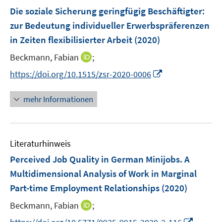
F
Die soziale Sicherung geringfügig Beschäftigter
:
t
e
e
zur Bedeutung individueller Erwerbspräferenzen
n
r
in Zeiten flexibilisierter Arbeit
(2020)
s
ö
t
I
Beckmann, Fabian
;
f
e
n
f
I
https://doi.org/10.1515/zsr-2020-0006
r
n
n
n
ö
e
e
n
mehr Informationen
f
u
n
e
f
e
u
n
m
e
e
F
Literaturhinweis
m
n
e
F
Perceived Job Quality in German Minijobs. A
n
e
Multidimensional Analysis of Work in Marginal
s
n
Part-time Employment Relationships
t
(2020)
s
e
t
I
Beckmann, Fabian
;
r
e
n
I