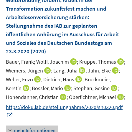
Weiterbildung fördern, Arbeit in der
s
Transformation zukunftsfest machen und
t
e
Arbeitslosenversicherung stärken
:
r
Stellungnahme des IAB zur geplanten
ö
öffentlichen Anhörung im Ausschuss für Arbeit
f
und Soziales des Deutschen Bundestags am
f
23.3.2020
(2020)
n
e
I
I
Bauer, Frank;
Wolff, Joachim
;
Kruppe, Thomas
;
n
n
n
I
I
I
Wiemers, Jürgen
;
Lang, Julia
;
Jahn, Elke
;
n
n
n
n
n
I
I
Weber, Enzo
;
Dietrich, Hans
;
Bruckmeier,
e
e
n
n
n
n
n
I
I
I
Kerstin
;
Bossler, Mario
;
Stephan, Gesine
;
u
u
e
e
e
n
n
n
n
n
I
e
e
I
Hohendanner, Christian
;
Oberfichtner, Michael
;
u
u
u
e
e
n
n
n
n
m
m
n
e
e
e
https://doku.iab.de/stellungnahme/2020/sn0320.pdf
u
u
e
e
e
n
F
F
n
m
m
m
I
e
e
u
u
u
e
e
e
e
F
F
F
n
m
m
e
e
e
u
n
n
u
e
e
e
n
F
F
mehr Informationen
m
m
m