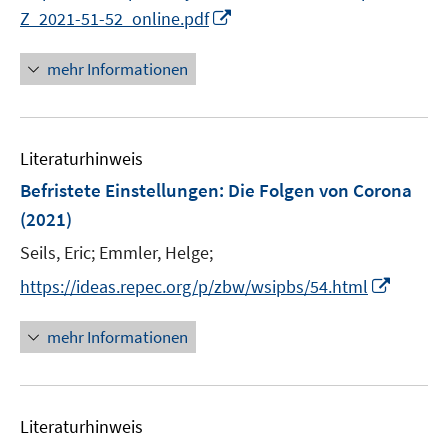
I
Z_2021-51-52_online.pdf
n
n
mehr Informationen
e
u
e
Literaturhinweis
m
F
Befristete Einstellungen
:
Die Folgen von Corona
e
(2021)
n
Seils, Eric;
Emmler, Helge;
s
t
I
https://ideas.repec.org/p/zbw/wsipbs/54.html
e
n
r
n
mehr Informationen
ö
e
f
u
f
e
n
Literaturhinweis
m
e