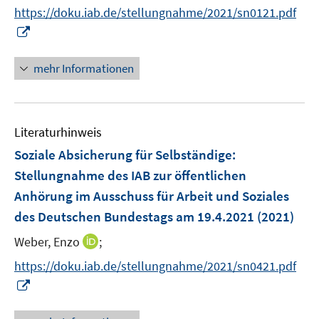
n
f
https://doku.iab.de/stellungnahme/2021/sn0121.pdf
f
n
n
f
I
e
e
n
n
u
n
e
n
mehr Informationen
e
n
e
m
u
F
e
e
Literaturhinweis
m
n
F
Soziale Absicherung für Selbständige
:
s
e
Stellungnahme des IAB zur öffentlichen
t
n
e
Anhörung im Ausschuss für Arbeit und Soziales
s
r
des Deutschen Bundestags am 19.4.2021
(2021)
t
ö
e
I
Weber, Enzo
;
f
r
n
f
https://doku.iab.de/stellungnahme/2021/sn0421.pdf
ö
n
n
I
f
e
e
n
f
u
n
n