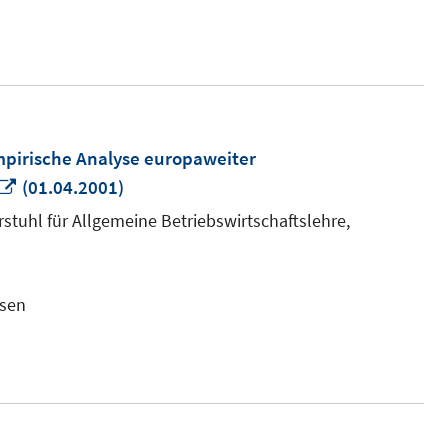
mpirische Analyse europaweiter
In
(01.04.2001)
neuem
stuhl für Allgemeine Betriebswirtschaftslehre,
Fenster
öffnen
ssen