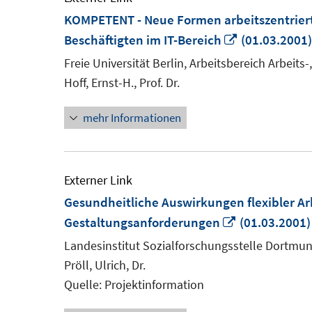
KOMPETENT - Neue Formen arbeitszentrier
In
Beschäftigten im IT-Bereich
(01.03.2001)
neuem
Freie Universität Berlin, Arbeitsbereich Arbeit
Fenster
Hoff, Ernst-H., Prof. Dr.
öffnen
mehr Informationen
Externer Link
Gesundheitliche Auswirkungen flexibler A
In
Gestaltungsanforderungen
(01.03.2001)
neuem
Landesinstitut Sozialforschungsstelle Dortmu
Fenster
Pröll, Ulrich, Dr.
öffnen
Quelle: Projektinformation