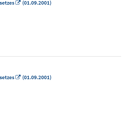
In
esetzes
(01.09.2001)
neuem
Fenster
öffnen
In
esetzes
(01.09.2001)
neuem
Fenster
öffnen