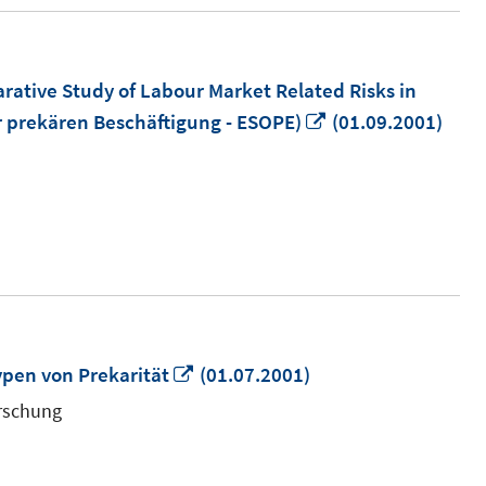
ative Study of Labour Market Related Risks in
In
r prekären Beschäftigung - ESOPE)
(01.09.2001)
neuem
Fenster
öffnen
In
pen von Prekarität
(01.07.2001)
neuem
orschung
Fenster
öffnen