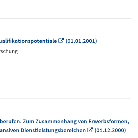
In
alifikationspotentiale
(01.01.2001)
neuem
orschung
Fenster
öffnen
urberufen. Zum Zusammenhang von Erwerbsformen,
In
pansiven Dienstleistungsbereichen
(01.12.2000)