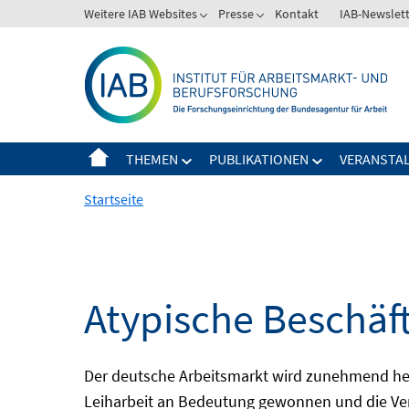
Springe
Weitere IAB Websites
Presse
Kontakt
IAB-Newslet
zum
Inhalt
THEMEN
PUBLIKATIONEN
VERANSTA
Startseite
Atypische Beschäf
Der deutsche Arbeitsmarkt wird zunehmend het
Leiharbeit an Bedeutung gewonnen und die Ver