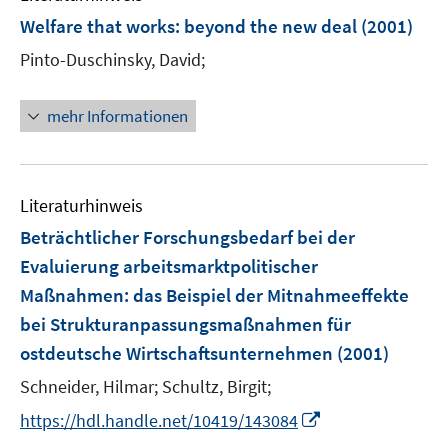
n
ö
n
e
r
F
e
n
t
f
t
Welfare that works
:
beyond the new deal
(2001)
s
f
s
n
ö
e
r
e
e
n
e
t
f
t
s
f
Pinto-Duschinsky, David;
n
ö
n
r
e
r
e
n
e
t
f
s
f
ö
n
ö
r
e
r
e
n
t
f
mehr Informationen
f
f
ö
n
ö
r
e
e
n
f
f
f
f
ö
n
r
e
n
n
f
f
f
ö
n
e
e
n
n
f
Literaturhinweis
f
n
n
e
e
n
f
Beträchtlicher Forschungsbedarf bei der
n
n
e
n
Evaluierung arbeitsmarktpolitischer
n
e
Maßnahmen
:
das Beispiel der Mitnahmeeffekte
n
bei Strukturanpassungsmaßnahmen für
ostdeutsche Wirtschaftsunternehmen
(2001)
Schneider, Hilmar;
Schultz, Birgit;
I
https://hdl.handle.net/10419/143084
n