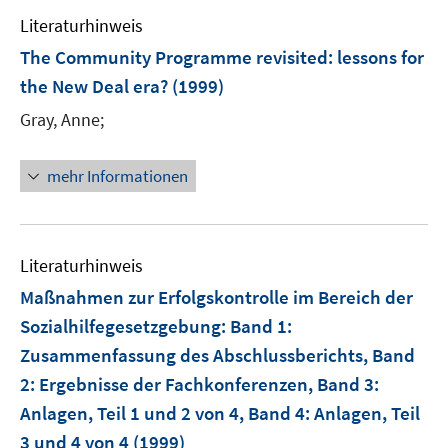
e
f
Literaturhinweis
m
f
F
The Community Programme revisited
:
lessons for
n
e
e
the New Deal era?
(1999)
n
n
Gray, Anne;
s
t
e
mehr Informationen
r
ö
f
Literaturhinweis
f
n
Maßnahmen zur Erfolgskontrolle im Bereich der
e
Sozialhilfegesetzgebung
:
Band 1:
n
Zusammenfassung des Abschlussberichts, Band
2: Ergebnisse der Fachkonferenzen, Band 3:
Anlagen, Teil 1 und 2 von 4, Band 4: Anlagen, Teil
3 und 4 von 4
(1999)