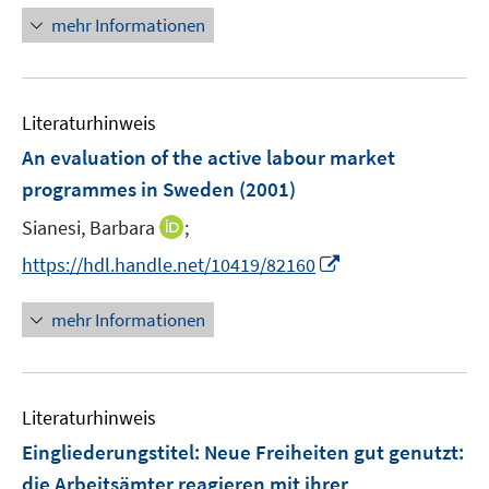
n
mehr Informationen
e
u
e
Literaturhinweis
m
F
An evaluation of the active labour market
e
programmes in Sweden
(2001)
n
I
Sianesi, Barbara
;
s
n
t
I
https://hdl.handle.net/10419/82160
n
e
n
e
r
n
mehr Informationen
u
ö
e
e
f
u
m
f
e
F
n
Literaturhinweis
m
e
e
F
Eingliederungstitel: Neue Freiheiten gut genutzt
:
n
n
e
die Arbeitsämter reagieren mit ihrer
s