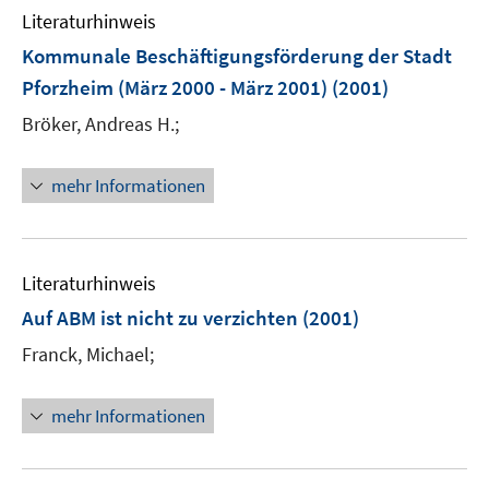
n
e
F
Literaturhinweis
m
n
e
F
Kommunale Beschäftigungsförderung der Stadt
n
e
Pforzheim (März 2000 - März 2001)
(2001)
s
n
t
Bröker, Andreas H.;
s
e
t
r
e
mehr Informationen
ö
r
f
ö
f
f
n
Literaturhinweis
f
e
n
Auf ABM ist nicht zu verzichten
(2001)
n
e
Franck, Michael;
n
mehr Informationen