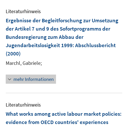
n
e
e
Literaturhinweis
m
n
F
Ergebnisse der Begleitforschung zur Umsetzung
e
der Artikel 7 und 9 des Sofortprogramms der
n
Bundesregierung zum Abbau der
s
Jugendarbeitslosigkeit 1999
:
Abschlussbericht
t
e
(2000)
r
Marchl, Gabriele;
ö
f
mehr Informationen
f
n
e
n
Literaturhinweis
What works among active labour market policies
:
evidence from OECD countries' experiences