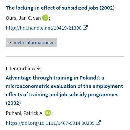
n
The locking-in effect of subsidized jobs
(2002)
e
I
Ours, Jan C. van
;
n
n
I
http://hdl.handle.net/10419/21390
n
n
e
n
mehr Informationen
u
e
e
u
m
e
F
Literaturhinweis
m
e
F
Advantage through training in Poland?
:
a
n
e
microeconometric evaluation of the employment
s
n
effects of training and job subsidy programmes
t
s
e
(2002)
t
r
e
I
Puhani, Patrick A.
;
ö
r
n
f
I
https://doi.org/10.1111/1467-9914.00209
ö
n
f
n