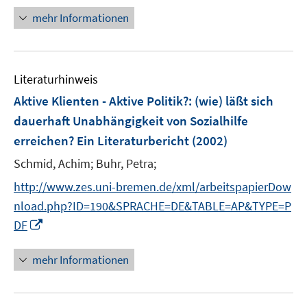
f
e
n
n
mehr Informationen
f
u
e
e
n
e
n
u
e
m
e
n
F
Literaturhinweis
m
e
F
Aktive Klienten - Aktive Politik?
:
(wie) läßt sich
n
e
dauerhaft Unabhängigkeit von Sozialhilfe
s
n
erreichen? Ein Literaturbericht
t
(2002)
s
e
t
Schmid, Achim;
Buhr, Petra;
r
e
http://www.zes.uni-bremen.de/xml/arbeitspapierDow
ö
r
nload.php?ID=190&SPRACHE=DE&TABLE=AP&TYPE=P
f
ö
f
I
DF
f
n
n
f
e
n
mehr Informationen
n
n
e
e
u
n
e