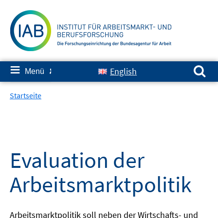
Springe
zum
Inhalt
Suchen nach:
≡
English
Menü
✘
Startseite
Evaluation der
Arbeitsmarktpolitik
Arbeitsmarktpolitik soll neben der Wirtschafts- und