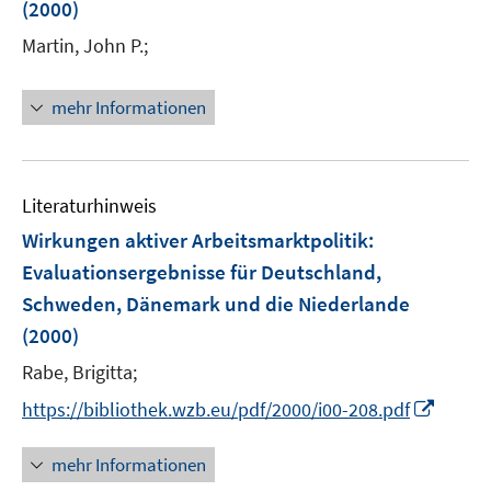
(2000)
Martin, John P.;
mehr Informationen
Literaturhinweis
Wirkungen aktiver Arbeitsmarktpolitik
:
Evaluationsergebnisse für Deutschland,
Schweden, Dänemark und die Niederlande
(2000)
Rabe, Brigitta;
I
https://bibliothek.wzb.eu/pdf/2000/i00-208.pdf
n
n
mehr Informationen
e