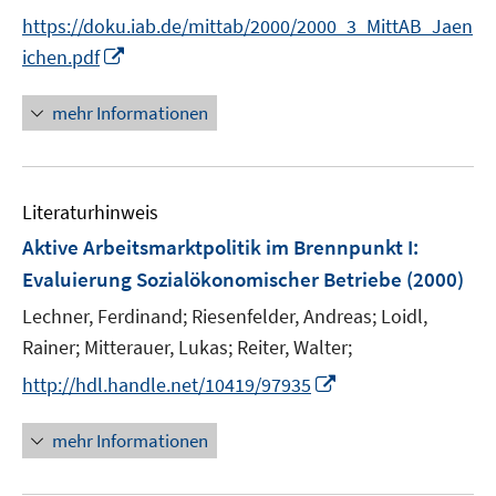
e
e
t
https://doku.iab.de/mittab/2000/2000_3_MittAB_Jaen
r
r
e
I
ichen.pdf
ö
ö
r
n
f
f
ö
n
mehr Informationen
f
f
f
e
n
n
f
u
e
e
n
e
n
n
e
Literaturhinweis
m
n
F
Aktive Arbeitsmarktpolitik im Brennpunkt I
:
e
Evaluierung Sozialökonomischer Betriebe
(2000)
n
Lechner, Ferdinand;
Riesenfelder, Andreas;
Loidl,
s
t
Rainer;
Mitterauer, Lukas;
Reiter, Walter;
e
I
http://hdl.handle.net/10419/97935
r
n
ö
n
mehr Informationen
f
e
f
u