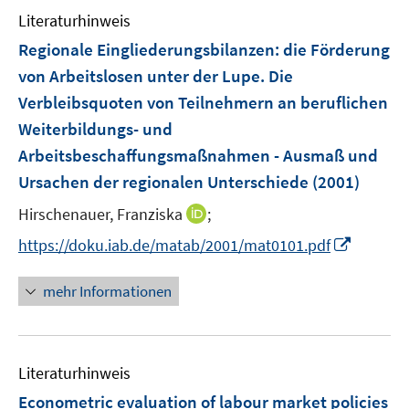
Literaturhinweis
Regionale Eingliederungsbilanzen
:
die Förderung
von Arbeitslosen unter der Lupe. Die
Verbleibsquoten von Teilnehmern an beruflichen
Weiterbildungs- und
Arbeitsbeschaffungsmaßnahmen - Ausmaß und
Ursachen der regionalen Unterschiede
(2001)
I
Hirschenauer, Franziska
;
n
I
https://doku.iab.de/matab/2001/mat0101.pdf
n
n
e
n
mehr Informationen
u
e
e
u
m
e
F
Literaturhinweis
m
e
F
Econometric evaluation of labour market policies