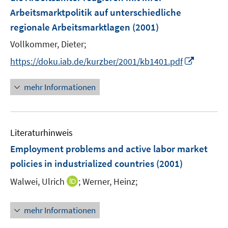
n
Arbeitsmarktpolitik auf unterschiedliche
t
s
e
regionale Arbeitsmarktlagen
(2001)
t
r
e
Vollkommer, Dieter;
ö
r
I
f
https://doku.iab.de/kurzber/2001/kb1401.pdf
ö
n
f
f
n
n
mehr Informationen
f
e
e
n
u
n
e
e
n
Literaturhinweis
m
F
Employment problems and active labor market
e
policies in industrialized countries
(2001)
n
I
Walwei, Ulrich
;
Werner, Heinz;
s
n
t
n
e
mehr Informationen
e
r