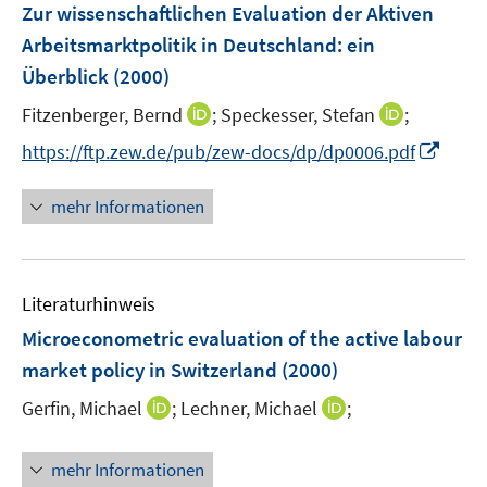
F
Zur wissenschaftlichen Evaluation der Aktiven
s
s
e
Arbeitsmarktpolitik in Deutschland
:
ein
t
t
n
e
e
Überblick
(2000)
s
r
r
t
I
I
Fitzenberger, Bernd
;
Speckesser, Stefan
;
ö
ö
e
n
n
I
f
f
https://ftp.zew.de/pub/zew-docs/dp/dp0006.pdf
r
n
n
n
f
f
ö
e
e
n
n
n
mehr Informationen
f
u
u
e
e
e
f
e
e
u
n
n
n
m
m
e
e
F
F
Literaturhinweis
m
n
e
e
F
Microeconometric evaluation of the active labour
n
n
e
market policy in Switzerland
(2000)
s
s
n
t
t
I
I
Gerfin, Michael
;
Lechner, Michael
;
s
e
e
n
n
t
r
r
n
n
e
mehr Informationen
ö
ö
e
e