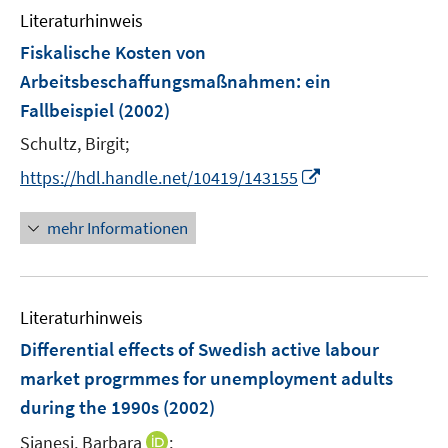
Literaturhinweis
m
F
Fiskalische Kosten von
e
Arbeitsbeschaffungsmaßnahmen
:
ein
n
Fallbeispiel
(2002)
s
t
Schultz, Birgit;
e
I
https://hdl.handle.net/10419/143155
r
n
ö
n
mehr Informationen
f
e
f
u
n
e
e
Literaturhinweis
m
n
F
Differential effects of Swedish active labour
e
market progrmmes for unemployment adults
n
during the 1990s
(2002)
s
t
I
Sianesi, Barbara
;