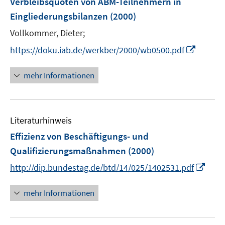
Verbleibsquoten von ABM-Teilnehmern in
n
Eingliederungsbilanzen
(2000)
s
t
Vollkommer, Dieter;
e
I
https://doku.iab.de/werkber/2000/wb0500.pdf
r
n
ö
n
mehr Informationen
f
e
f
u
n
e
e
Literaturhinweis
m
n
F
Effizienz von Beschäftigungs- und
e
Qualifizierungsmaßnahmen
(2000)
n
I
http://dip.bundestag.de/btd/14/025/1402531.pdf
s
n
t
n
mehr Informationen
e
e
r
u
ö