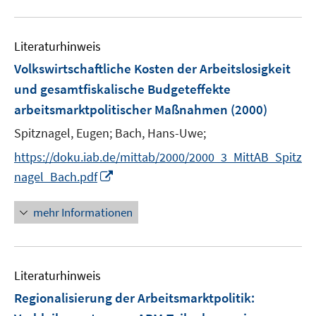
u
e
Literaturhinweis
m
F
Volkswirtschaftliche Kosten der Arbeitslosigkeit
e
und gesamtfiskalische Budgeteffekte
n
arbeitsmarktpolitischer Maßnahmen
(2000)
s
t
Spitznagel, Eugen;
Bach, Hans-Uwe;
e
https://doku.iab.de/mittab/2000/2000_3_MittAB_Spitz
r
I
nagel_Bach.pdf
ö
n
f
n
mehr Informationen
f
e
n
u
e
e
n
Literaturhinweis
m
F
Regionalisierung der Arbeitsmarktpolitik:
e