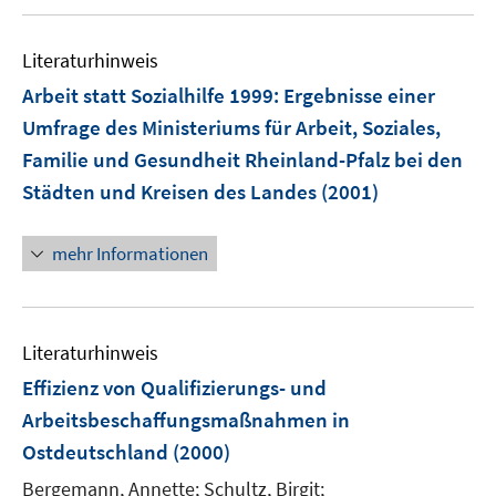
u
ö
e
f
m
f
Literaturhinweis
F
n
Arbeit statt Sozialhilfe 1999
:
Ergebnisse einer
e
e
Umfrage des Ministeriums für Arbeit, Soziales,
n
n
Familie und Gesundheit Rheinland-Pfalz bei den
s
t
Städten und Kreisen des Landes
(2001)
e
r
mehr Informationen
ö
f
f
n
Literaturhinweis
e
Effizienz von Qualifizierungs- und
n
Arbeitsbeschaffungsmaßnahmen in
Ostdeutschland
(2000)
Bergemann, Annette;
Schultz, Birgit;