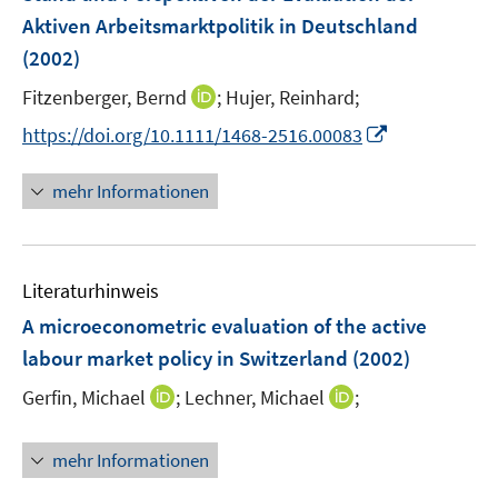
n
e
Aktiven Arbeitsmarktpolitik in Deutschland
s
n
(2002)
t
s
e
t
I
Fitzenberger, Bernd
;
Hujer, Reinhard;
r
e
n
I
https://doi.org/10.1111/1468-2516.00083
ö
r
n
n
f
ö
e
n
f
mehr Informationen
f
u
e
n
f
e
u
e
n
m
e
n
e
F
Literaturhinweis
m
n
e
F
A microeconometric evaluation of the active
n
e
labour market policy in Switzerland
(2002)
s
n
t
I
I
Gerfin, Michael
;
Lechner, Michael
;
s
e
n
n
t
r
n
n
e
mehr Informationen
ö
e
e
r
f