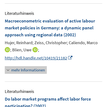
u
u
ö
f
e
e
f
n
m
m
f
Literaturhinweis
e
F
F
n
Macroeconometric evaluation of active labour
n
e
e
e
market policies in Germany
:
a dynamic panel
n
n
n
approach using regional data
(2002)
s
s
t
t
Hujer, Reinhard;
Zeiss, Christopher;
Caliendo, Marco
e
e
I
I
;
Blien, Uwe
;
r
r
n
n
I
http://hdl.handle.net/10419/21182
ö
ö
n
n
n
f
f
e
e
n
f
f
mehr Informationen
u
u
e
n
n
e
e
u
e
e
m
m
e
n
n
F
F
Literaturhinweis
m
e
e
F
Do labor market programs affect labor force
n
n
e
participation?
(2002)
s
s