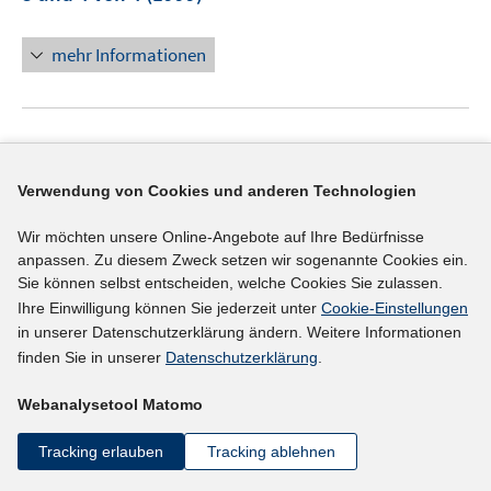
mehr Informationen
Literaturhinweis
What's worked for the long-term unemployed?
:
Verwendung von Cookies und anderen Technologien
learning the lessons
(1998)
Wir möchten unsere Online-Angebote auf Ihre Bedürfnisse
Crighton, Matthew;
anpassen. Zu diesem Zweck setzen wir sogenannte Cookies ein.
Sie können selbst entscheiden, welche Cookies Sie zulassen.
Ihre Einwilligung können Sie jederzeit unter
Cookie-Einstellungen
mehr Informationen
in unserer Datenschutzerklärung ändern. Weitere Informationen
finden Sie in unserer
Datenschutzerklärung
.
Webanalysetool Matomo
Tracking erlauben
Tracking ablehnen
<
1
2
3
4
5