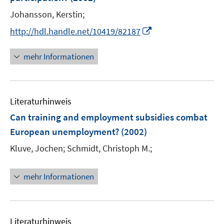
n
t
t
Johansson, Kerstin;
s
e
e
t
I
http://hdl.handle.net/10419/82187
r
r
e
n
ö
ö
r
n
mehr Informationen
f
f
ö
e
f
f
f
u
n
n
f
e
e
e
n
Literaturhinweis
m
n
n
e
F
Can training and employment subsidies combat
n
e
European unemployment?
(2002)
n
Kluve, Jochen;
Schmidt, Christoph M.;
s
t
e
mehr Informationen
r
ö
f
Literaturhinweis
f