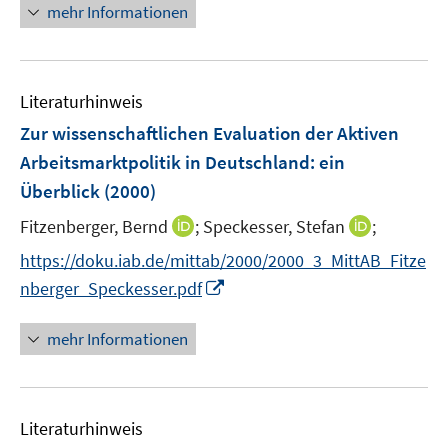
e
F
mehr Informationen
n
e
n
s
Literaturhinweis
t
e
Zur wissenschaftlichen Evaluation der Aktiven
r
Arbeitsmarktpolitik in Deutschland
:
ein
ö
Überblick
(2000)
f
I
I
Fitzenberger, Bernd
;
Speckesser, Stefan
f
;
n
n
n
https://doku.iab.de/mittab/2000/2000_3_MittAB_Fitze
n
n
e
I
nberger_Speckesser.pdf
e
e
n
n
u
u
n
mehr Informationen
e
e
e
m
m
u
F
F
e
e
e
Literaturhinweis
m
n
n