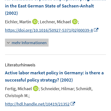
n
n
e
in the East German State of Sachsen-Anhalt
s
s
n
(2002)
t
t
e
e
I
I
Eichler, Martin
;
Lechner, Michael
;
r
r
n
n
I
https://doi.org/10.1016/S0927-5371(02)00039-8
ö
ö
n
n
n
f
f
e
e
n
f
f
mehr Informationen
u
u
e
n
n
e
e
u
e
e
m
m
e
n
n
F
F
Literaturhinweis
m
e
e
F
Active labor market policy in Germany
:
is there a
n
n
e
successful policy strategy?
(2002)
s
s
n
t
t
I
Fertig, Michael
;
Schneider, Hilmar;
Schmidt,
s
e
e
n
t
Christoph M.;
r
r
n
e
I
http://hdl.handle.net/10419/21352
ö
ö
e
r
n
f
f