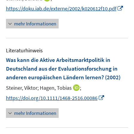
e
n
I
https://doku.iab.de/externe/2002/k020612f10.pdf
r
n
n
ö
e
n
mehr Informationen
f
u
e
f
e
u
n
m
e
e
F
Literaturhinweis
m
n
e
F
Was kann die Aktive Arbeitsmarktpolitik in
n
e
Deutschland aus der Evaluationsforschung in
s
n
anderen europäischen Ländern lernen?
t
(2002)
s
e
t
I
Steiner, Viktor;
Hagen, Tobias
;
r
e
n
I
https://doi.org/10.1111/1468-2516.00086
ö
r
n
n
f
ö
e
n
f
mehr Informationen
f
u
e
n
f
e
u
e
n
m
e