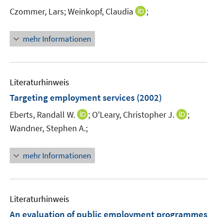
I
Czommer, Lars;
Weinkopf, Claudia
;
n
n
mehr Informationen
e
u
e
m
Literaturhinweis
F
Targeting employment services
(2002)
e
I
I
Eberts, Randall W.
;
O'Leary, Christopher J.
;
n
n
n
s
Wandner, Stephen A.;
n
n
t
e
e
e
mehr Informationen
u
u
r
e
e
ö
m
m
f
F
F
f
Literaturhinweis
e
e
n
An evaluation of public employment programmes