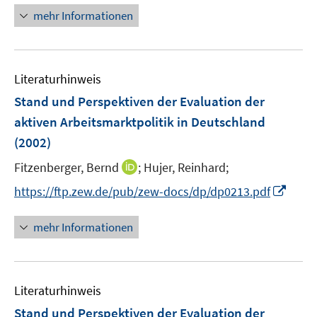
u
ö
n
mehr Informationen
f
f
e
f
e
n
n
m
f
u
e
e
F
n
e
n
n
e
e
Literaturhinweis
m
n
n
F
Stand und Perspektiven der Evaluation der
s
e
aktiven Arbeitsmarktpolitik in Deutschland
t
n
e
(2002)
s
r
t
I
Fitzenberger, Bernd
;
Hujer, Reinhard;
ö
e
n
I
f
https://ftp.zew.de/pub/zew-docs/dp/dp0213.pdf
r
n
n
f
ö
e
n
n
mehr Informationen
f
u
e
e
f
e
u
n
n
m
e
e
F
Literaturhinweis
m
n
e
F
Stand und Perspektiven der Evaluation der