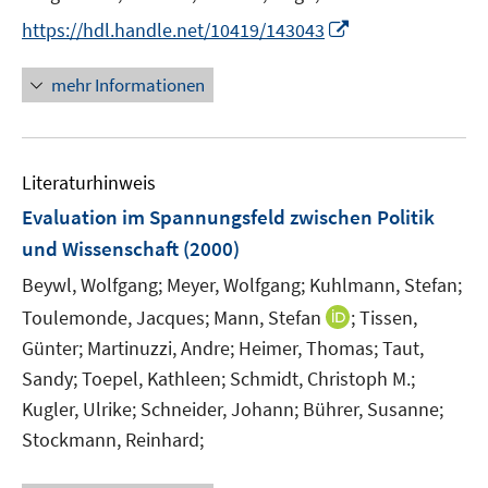
I
https://hdl.handle.net/10419/143043
n
n
mehr Informationen
e
u
e
Literaturhinweis
m
F
Evaluation im Spannungsfeld zwischen Politik
e
und Wissenschaft
(2000)
n
Beywl, Wolfgang;
Meyer, Wolfgang;
Kuhlmann, Stefan;
s
t
I
Toulemonde, Jacques;
Mann, Stefan
;
Tissen,
e
n
Günter;
Martinuzzi, Andre;
Heimer, Thomas;
Taut,
r
n
Sandy;
Toepel, Kathleen;
Schmidt, Christoph M.;
ö
e
Kugler, Ulrike;
Schneider, Johann;
Bührer, Susanne;
f
u
Stockmann, Reinhard;
f
e
n
m