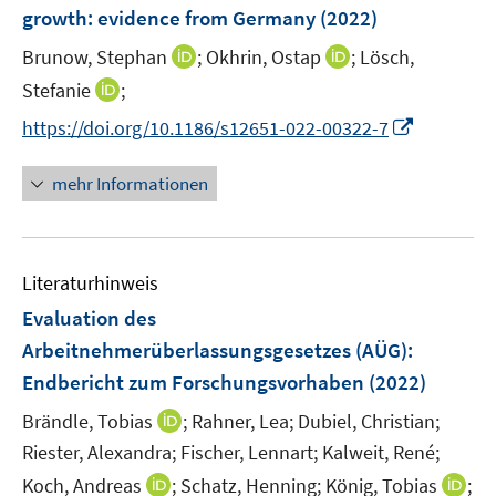
e
growth: evidence from Germany
(2022)
s
s
n
t
t
I
I
Brunow, Stephan
;
Okhrin, Ostap
;
Lösch,
s
e
e
n
n
t
I
Stefanie
;
r
r
n
n
e
n
I
https://doi.org/10.1186/s12651-022-00322-7
ö
ö
e
e
r
n
n
f
f
u
u
ö
e
n
f
f
mehr Informationen
e
e
f
u
e
n
n
m
m
f
e
u
e
e
F
F
n
m
e
n
n
e
e
e
F
Literaturhinweis
m
n
n
n
e
F
Evaluation des
s
s
n
e
t
t
Arbeitnehmer­überlassungsgesetzes (AÜG)
:
s
n
e
e
Endbericht zum Forschungsvorhaben
t
(2022)
s
r
r
e
t
I
Brändle, Tobias
;
Rahner, Lea;
Dubiel, Christian;
ö
ö
r
e
n
Riester, Alexandra;
Fischer, Lennart;
Kalweit, René;
f
f
ö
r
n
f
f
I
I
Koch, Andreas
;
Schatz, Henning;
König, Tobias
;
f