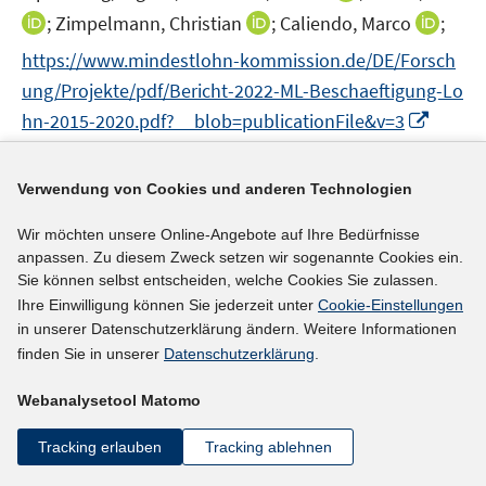
n
n
n
e
n
I
I
I
;
Zimpelmann, Christian
;
Caliendo, Marco
;
n
n
n
n
n
https://www.mindestlohn-kommission.de/DE/Forsch
e
n
n
n
ung/Projekte/pdf/Bericht-2022-ML-Beschaeftigung-Lo
u
e
e
e
I
e
hn-2015-2020.pdf?__blob=publicationFile&v=3
u
u
u
n
m
e
e
e
n
F
mehr Informationen
m
m
m
Verwendung von Cookies und anderen Technologien
e
e
F
F
F
u
n
e
e
e
Wir möchten unsere Online-Angebote auf Ihre Bedürfnisse
e
s
n
n
n
anpassen. Zu diesem Zweck setzen wir sogenannte Cookies ein.
Literaturhinweis
m
t
s
s
s
Sie können selbst entscheiden, welche Cookies Sie zulassen.
F
e
Mindestlohnbeschäftigte in der Corona-
t
t
t
Ihre Einwilligung können Sie jederzeit unter
Cookie-Einstellungen
e
r
in unserer Datenschutzerklärung ändern. Weitere Informationen
e
e
e
Pandemie – Sonderauswertung zu den Folgen
n
ö
finden Sie in unserer
Datenschutzerklärung
.
r
r
r
der Corona-Pandemie für Beschäftigte im
s
f
ö
ö
ö
Mindestlohnbereich
(2022)
t
Webanalysetool Matomo
f
f
f
f
e
n
Jaenichen, Ursula;
f
f
f
Tracking erlauben
Tracking ablehnen
r
e
n
n
n
I
https://doi.org/10.48720/IAB.FB.2212
ö
n