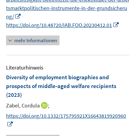
e
n
f
tsmarktpolitischen-instrumente-in-der-grundsicheru
u
e
n
I
ng/
e
n
e
n
m
I
https://doi.org/10.48720/IAB.FOO.20230412.01
n
n
F
n
e
e
n
mehr Informationen
u
n
e
e
s
u
m
t
e
F
Literaturhinweis
e
m
e
r
F
Diversity of employment biographies and
n
ö
e
prospects of middle-aged welfare recipients
s
f
n
(2023)
t
f
s
e
n
t
I
Zabel, Cordula
;
r
e
e
n
https://doi.org/10.1332/175795921X16643819920960
ö
n
r
n
I
f
ö
e
n
f
f
u