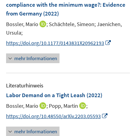
e
t
compliance with the minimum wage?
:
Evidence
s
n
e
from Germany
t
(2022)
s
r
e
t
I
Bossler, Mario
;
Schächtele, Simeon;
Jaenichen,
ö
r
e
n
Ursula;
f
ö
r
n
f
I
f
https://doi.org/10.1177/0143831X20962193
ö
e
n
n
f
f
u
e
n
n
mehr Informationen
f
e
n
e
e
n
m
u
n
e
F
e
n
e
Literaturhinweis
m
n
F
Labor Demand on a Tight Leash
(2022)
s
e
t
I
I
Bossler, Mario
;
Popp, Martin
;
n
e
n
n
s
I
https://doi.org/10.48550/arXiv.2203.05593
r
n
n
t
n
ö
e
e
e
n
mehr Informationen
f
u
u