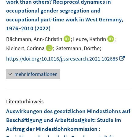
e
e
work than others? Reciprocal dynamics in
f
n
n
n
occupational gender segregation and
n
s
e
occupational part-time work in West Germany,
t
n
e
1976–2010
(2022)
r
I
I
Bächmann, Ann-Christin
;
Leuze, Kathrin
;
ö
n
n
I
Kleinert, Corinna
;
Gatermann, Dörthe;
f
n
n
n
f
I
https://doi.org/10.1016/j.ssresearch.2021.102685
e
e
n
n
n
u
u
e
e
n
mehr Informationen
e
e
u
n
e
m
m
e
u
F
F
m
e
e
e
F
Literaturhinweis
m
n
n
e
F
Auswirkungen des gesetzlichen Mindestlohns auf
s
s
n
e
t
t
Beschäftigung und Arbeitslosigkeit
:
Studie im
s
n
e
e
Auftrag der Mindestlohnkommission :
t
s
r
r
e