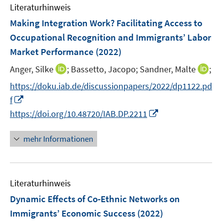
e
e
e
e
n
Literaturhinweis
m
n
n
n
n
e
F
Making Integration Work? Facilitating Access to
s
s
n
e
Occupational Recognition and Immigrants’ Labor
t
t
n
e
e
Market Performance
(2022)
s
r
r
t
I
I
Anger, Silke
;
Bassetto, Jacopo;
Sandner, Malte
;
ö
ö
e
n
n
f
f
https://doku.iab.de/discussionpapers/2022/dp1122.pd
r
n
n
f
f
I
f
ö
e
e
n
n
n
I
https://doi.org/10.48720/IAB.DP.2211
f
u
u
e
e
n
n
f
e
e
n
n
e
n
n
mehr Informationen
m
m
u
e
e
F
F
e
u
n
e
e
m
e
n
n
F
Literaturhinweis
m
s
s
e
F
Dynamic Effects of Co-Ethnic Networks on
t
t
n
e
e
e
Immigrants’ Economic Success
(2022)
s
n