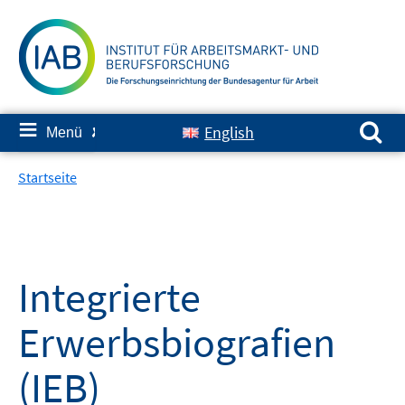
Springe
zum
Inhalt
Suchen nach:
≡
English
Menü
✘
Startseite
Integrierte
Erwerbsbiografien
(IEB)