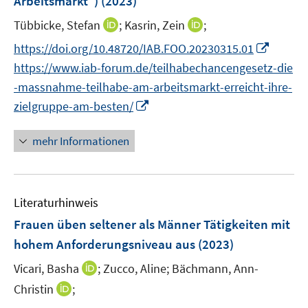
Arbeitsmarkt“)
(2023)
ö
r
I
I
Tübbicke, Stefan
;
Kasrin, Zein
;
f
ö
n
n
f
I
https://doi.org/10.48720/IAB.FOO.20230315.01
f
n
n
n
n
f
https://www.iab-forum.de/teilhabechancengesetz-die
e
e
e
n
n
-massnahme-teilhabe-am-arbeitsmarkt-erreicht-ihre-
u
u
n
e
e
I
zielgruppe-am-besten/
e
e
u
n
n
m
m
e
n
F
F
mehr Informationen
m
e
e
e
F
u
n
n
e
e
s
s
n
Literaturhinweis
m
t
t
s
F
e
e
Frauen üben seltener als Männer Tätigkeiten mit
t
e
r
r
hohem Anforderungsniveau aus
(2023)
e
n
ö
ö
r
I
Vicari, Basha
;
Zucco, Aline;
Bächmann, Ann-
s
f
f
ö
n
t
I
f
f
Christin
;
f
n
e
n
n
n