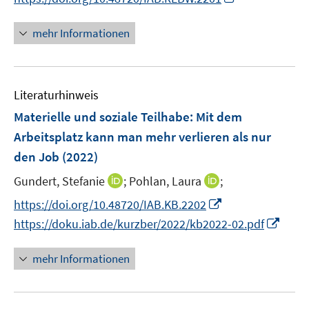
f
e
n
n
n
m
f
n
e
e
n
F
mehr Informationen
n
u
n
e
e
e
e
u
n
n
m
e
s
F
Literaturhinweis
m
t
e
F
e
Materielle und soziale Teilhabe: Mit dem
n
e
r
Arbeitsplatz kann man mehr verlieren als nur
s
n
ö
den Job
(2022)
t
s
f
e
t
I
I
Gundert, Stefanie
;
Pohlan, Laura
f
;
r
e
n
n
n
I
https://doi.org/10.48720/IAB.KB.2202
ö
r
n
n
e
n
I
https://doku.iab.de/kurzber/2022/kb2022-02.pdf
f
ö
e
e
n
n
n
f
f
u
u
e
n
n
mehr Informationen
f
e
e
u
e
e
n
m
m
e
u
n
e
F
F
m
e