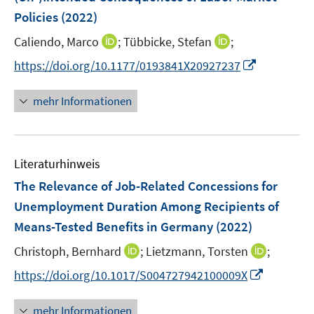
s
f
ö
Policies
(2022)
t
f
f
e
n
I
I
Caliendo, Marco
;
Tübbicke, Stefan
;
f
r
e
n
n
n
I
https://doi.org/10.1177/0193841X20927237
ö
n
n
n
e
n
f
e
e
n
n
mehr Informationen
f
u
u
e
n
e
e
u
e
m
m
e
n
F
F
Literaturhinweis
m
e
e
F
The Relevance of Job-Related Concessions for
n
n
e
Unemployment Duration Among Recipients of
s
s
n
Means-Tested Benefits in Germany
t
(2022)
t
s
e
e
t
I
I
Christoph, Bernhard
;
Lietzmann, Torsten
;
r
r
e
n
n
I
https://doi.org/10.1017/S004727942100009X
ö
ö
r
n
n
n
f
f
ö
e
e
n
f
f
mehr Informationen