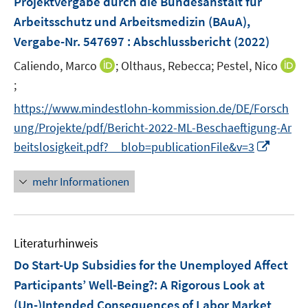
Projektvergabe durch die Bundesanstalt für
t
ö
ö
r
e
Arbeitsschutz und Arbeitsmedizin (BAuA),
f
f
ö
r
Vergabe-Nr. 547697 : Abschlussbericht
(2022)
f
f
f
ö
n
n
f
I
Caliendo, Marco
;
Olthaus, Rebecca;
Pestel, Nico
f
e
e
n
n
;
I
f
n
n
e
n
n
n
https://www.mindestlohn-kommission.de/DE/Forsch
n
e
n
e
ung/Projekte/pdf/Bericht-2022-ML-Beschaeftigung-Ar
u
e
n
I
beitslosigkeit.pdf?__blob=publicationFile&v=3
e
u
n
m
e
n
F
mehr Informationen
m
e
e
F
u
n
e
e
s
n
Literaturhinweis
m
t
s
F
e
Do Start-Up Subsidies for the Unemployed Affect
t
e
r
e
Participants’ Well-Being?
:
A Rigorous Look at
n
ö
r
(Un-)Intended Consequences of Labor Market