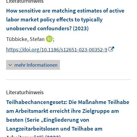
Literaturhinweis
How sensitive are matching estimates of active
labor market policy effects to typically
unobserved confounders?
(2023)
I
Tübbicke, Stefan
;
n
I
https://doi.org/10.1186/s12651-023-00352-9
n
n
e
n
mehr Informationen
u
e
e
u
m
e
F
Literaturhinweis
m
e
F
Teilhabechancengesetz: Die Maßnahme Teilhabe
n
e
am Arbeitsmarkt erreicht ihre Zielgruppe am
s
n
besten (Serie „Eingliederung von
t
s
e
Langzeitarbeitslosen und Teilhabe am
t
r
e