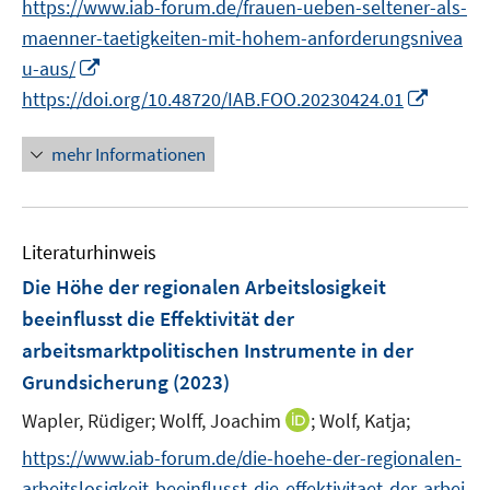
f
https://www.iab-forum.de/frauen-ueben-seltener-als-
e
r
n
e
e
n
maenner-taetigkeiten-mit-hohem-anforderungsnivea
u
ö
e
n
n
e
I
e
u-aus/
f
u
n
n
m
f
I
https://doi.org/10.48720/IAB.FOO.20230424.01
e
n
F
n
n
m
e
e
e
n
F
mehr Informationen
u
n
n
e
e
e
s
u
n
m
t
e
s
F
e
Literaturhinweis
m
t
e
r
F
e
Die Höhe der regionalen Arbeitslosigkeit
n
ö
e
r
beeinflusst die Effektivität der
s
f
n
ö
arbeitsmarktpolitischen Instrumente in der
t
f
s
f
e
Grundsicherung
(2023)
n
t
f
r
e
e
n
I
Wapler, Rüdiger;
Wolff, Joachim
;
Wolf, Katja;
ö
n
r
e
n
https://www.iab-forum.de/die-hoehe-der-regionalen-
f
ö
n
n
f
arbeitslosigkeit-beeinflusst-die-effektivitaet-der-arbei
f