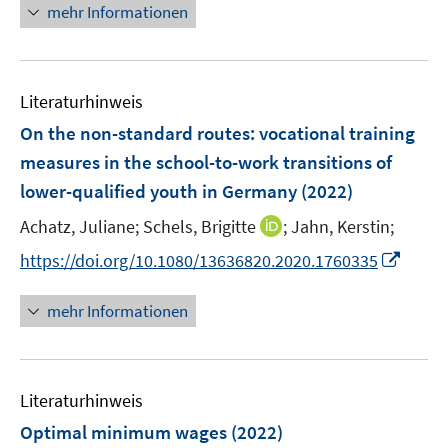
n
n
mehr Informationen
f
e
e
e
n
m
u
n
e
F
e
n
e
Literaturhinweis
m
n
F
On the non-standard routes: vocational training
s
e
measures in the school-to-work transitions of
t
n
e
lower-qualified youth in Germany
(2022)
s
r
t
I
Achatz, Juliane;
Schels, Brigitte
;
Jahn, Kerstin;
ö
e
n
I
f
https://doi.org/10.1080/13636820.2020.1760335
r
n
n
f
ö
e
n
n
mehr Informationen
f
u
e
e
f
e
u
n
n
m
e
e
F
Literaturhinweis
m
n
e
F
Optimal minimum wages
(2022)
n