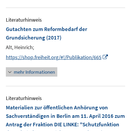
u
e
Literaturhinweis
m
F
Gutachten zum Reformbedarf der
e
Grundsicherung
(2017)
n
Alt, Heinrich;
s
t
I
https://shop.freiheit.org/#!/Publikation/665
e
n
r
n
mehr Informationen
ö
e
f
u
f
e
n
Literaturhinweis
m
e
F
Materialien zur öffentlichen Anhörung von
n
e
Sachverständigen in Berlin am 11. April 2016 zum
n
Antrag der Fraktion DIE LINKE: "Schutzfunktion
s