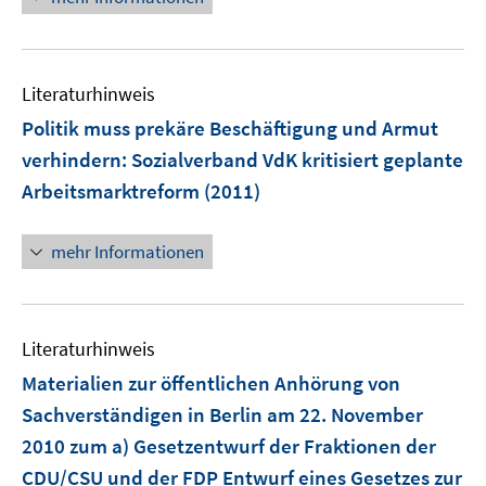
f
e
f
u
n
e
e
Literaturhinweis
m
n
F
Politik muss prekäre Beschäftigung und Armut
e
verhindern
:
Sozialverband VdK kritisiert geplante
n
Arbeitsmarktreform
(2011)
s
t
e
mehr Informationen
r
ö
f
Literaturhinweis
f
n
Materialien zur öffentlichen Anhörung von
e
Sachverständigen in Berlin am 22. November
n
2010 zum a) Gesetzentwurf der Fraktionen der
CDU/CSU und der FDP Entwurf eines Gesetzes zur