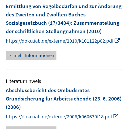
Ermittlung von Regelbedarfen und zur Änderung
des Zweiten und Zwölften Buches
Sozialgesetzbuch (17/3404)
:
Zusammenstellung
der schriftlichen Stellungnahmen
(2010)
I
https://doku.iab.de/externe/2010/k101122p02.pdf
n
n
mehr Informationen
e
u
e
Literaturhinweis
m
F
Abschlussbericht des Ombudsrates
e
Grundsicherung für Arbeitsuchende (23. 6. 2006)
n
(2006)
s
I
t
https://doku.iab.de/externe/2006/k060630f18.pdf
n
e