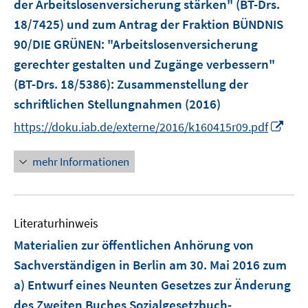
der Arbeitslosenversicherung stärken" (BT-Drs.
t
e
18/7425) und zum Antrag der Fraktion BÜNDNIS
r
90/DIE GRÜNEN: "Arbeitslosenversicherung
ö
gerechter gestalten und Zugänge verbessern"
f
(BT-Drs. 18/5386)
:
Zusammenstellung der
f
schriftlichen Stellungnahmen
(2016)
n
e
I
https://doku.iab.de/externe/2016/k160415r09.pdf
n
n
n
mehr Informationen
e
u
e
Literaturhinweis
m
F
Materialien zur öffentlichen Anhörung von
e
Sachverständigen in Berlin am 30. Mai 2016 zum
n
a) Entwurf eines Neunten Gesetzes zur Änderung
s
des Zweiten Buches Sozialgesetzbuch-
t