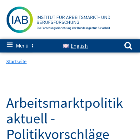
Springe
zum
Inhalt
Suchen nach:
≡
English
Menü
✘
Startseite
Arbeitsmarktpolitik
aktuell -
Politikvorschläge