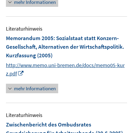
n
r
mehr Informationen
e
ö
u
f
e
f
Literaturhinweis
m
n
F
e
Memorandum 2005
:
Sozialstaat statt Konzern-
e
n
Gesellschaft, Alternativen der Wirtschaftspolitik.
n
Kurzfassung
(2005)
s
t
http://www.memo.uni-bremen.de/docs/memo05-kur
e
I
z.pdf
r
n
ö
n
mehr Informationen
f
e
f
u
n
e
e
Literaturhinweis
m
n
F
Zwischenbericht des Ombudsrates
e