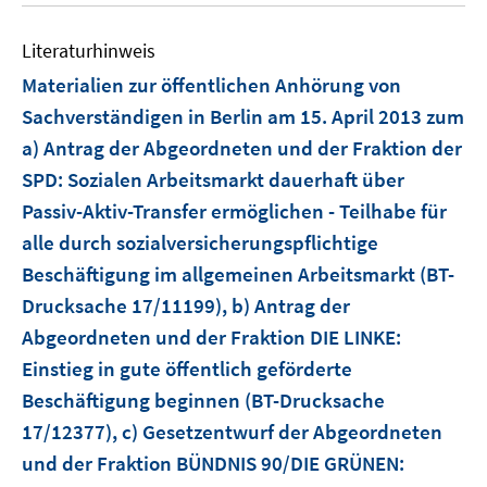
f
e
f
Literaturhinweis
m
n
F
e
Materialien zur öffentlichen Anhörung von
e
n
Sachverständigen in Berlin am 15. April 2013 zum
n
a) Antrag der Abgeordneten und der Fraktion der
s
SPD: Sozialen Arbeitsmarkt dauerhaft über
t
e
Passiv-Aktiv-Transfer ermöglichen - Teilhabe für
r
alle durch sozialversicherungspflichtige
ö
Beschäftigung im allgemeinen Arbeitsmarkt (BT-
f
Drucksache 17/11199), b) Antrag der
f
Abgeordneten und der Fraktion DIE LINKE:
n
e
Einstieg in gute öffentlich geförderte
n
Beschäftigung beginnen (BT-Drucksache
17/12377), c) Gesetzentwurf der Abgeordneten
und der Fraktion BÜNDNIS 90/DIE GRÜNEN: