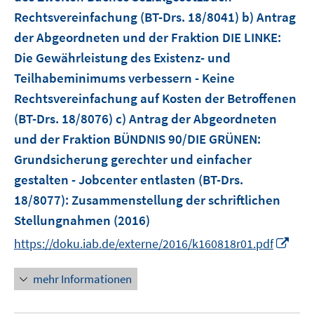
e
Rechtsvereinfachung (BT-Drs. 18/8041) b) Antrag
r
der Abgeordneten und der Fraktion DIE LINKE:
ö
Die Gewährleistung des Existenz- und
f
Teilhabeminimums verbessern - Keine
f
Rechtsvereinfachung auf Kosten der Betroffenen
n
e
(BT-Drs. 18/8076) c) Antrag der Abgeordneten
n
und der Fraktion BÜNDNIS 90/DIE GRÜNEN:
Grundsicherung gerechter und einfacher
gestalten - Jobcenter entlasten (BT-Drs.
18/8077)
:
Zusammenstellung der schriftlichen
Stellungnahmen
(2016)
I
https://doku.iab.de/externe/2016/k160818r01.pdf
n
n
mehr Informationen
e
u