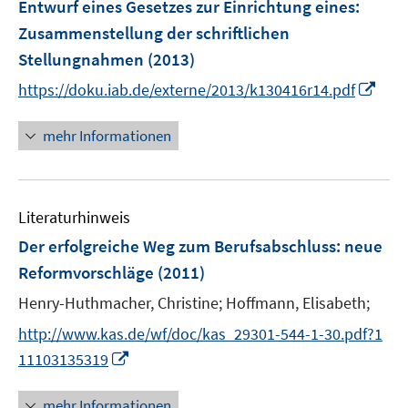
Entwurf eines Gesetzes zur Einrichtung eines
:
Zusammenstellung der schriftlichen
Stellungnahmen
(2013)
I
https://doku.iab.de/externe/2013/k130416r14.pdf
n
n
mehr Informationen
e
u
e
Literaturhinweis
m
F
Der erfolgreiche Weg zum Berufsabschluss
:
neue
e
Reformvorschläge
(2011)
n
Henry-Huthmacher, Christine;
Hoffmann, Elisabeth;
s
t
http://www.kas.de/wf/doc/kas_29301-544-1-30.pdf?1
e
I
11103135319
r
n
ö
n
mehr Informationen