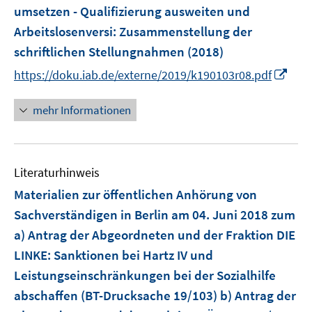
umsetzen - Qualifizierung ausweiten und
Arbeitslosenversi
:
Zusammenstellung der
schriftlichen Stellungnahmen
(2018)
I
https://doku.iab.de/externe/2019/k190103r08.pdf
n
n
mehr Informationen
e
u
e
Literaturhinweis
m
F
Materialien zur öffentlichen Anhörung von
e
Sachverständigen in Berlin am 04. Juni 2018 zum
n
a) Antrag der Abgeordneten und der Fraktion DIE
s
LINKE: Sanktionen bei Hartz IV und
t
e
Leistungseinschränkungen bei der Sozialhilfe
r
abschaffen (BT-Drucksache 19/103) b) Antrag der
ö