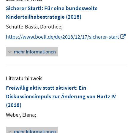
e
F
Sicherer Start!
:
Für eine bundesweite
n
e
Kinderteilhabestrategie
(2018)
s
n
t
Schulte-Basta, Dorothee;
s
e
t
I
https://www.boell.de/de/2018/12/17/sicherer-start
r
e
n
ö
r
n
mehr Informationen
f
ö
e
f
f
u
n
f
e
e
n
Literaturhinweis
m
n
e
F
Freiwillig aktiv statt aktiviert: Ein
n
e
Diskussionsimpuls zur Änderung von Hartz IV
n
(2018)
s
t
Weber, Elena;
e
r
mehr Informationen