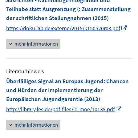
ausrichten - Nachhaltige Integration und
Teilhabe statt Ausgrenzung (
:
Zusammenstellung
der schriftlichen Stellungnahmen
(2015)
I
https://doku.iab.de/externe/2015/k150520r03.pdf
n
n
mehr Informationen
e
u
e
Literaturhinweis
m
F
Überfälliges Signal an Europas Jugend
:
Chancen
e
und Hürden der Implementierung der
n
Europäischen Jugendgarantie
(2013)
s
I
t
http://library.fes.de/pdf-files/id-moe/10139.pdf
n
e
n
r
mehr Informationen
e
ö
u