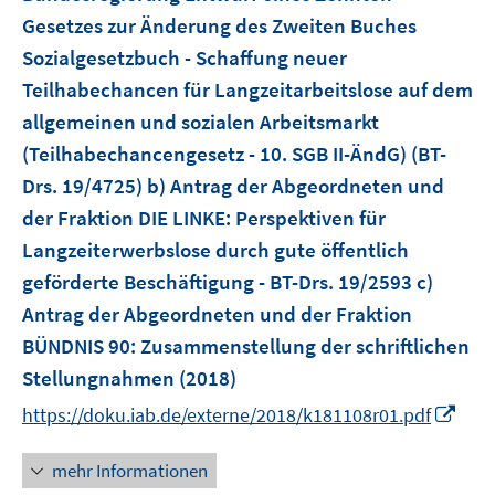
e
Gesetzes zur Änderung des Zweiten Buches
r
Sozialgesetzbuch - Schaffung neuer
ö
Teilhabechancen für Langzeitarbeitslose auf dem
f
allgemeinen und sozialen Arbeitsmarkt
f
(Teilhabechancengesetz - 10. SGB II-ÄndG) (BT-
n
e
Drs. 19/4725) b) Antrag der Abgeordneten und
n
der Fraktion DIE LINKE: Perspektiven für
Langzeiterwerbslose durch gute öffentlich
geförderte Beschäftigung - BT-Drs. 19/2593 c)
Antrag der Abgeordneten und der Fraktion
BÜNDNIS 90
:
Zusammenstellung der schriftlichen
Stellungnahmen
(2018)
I
https://doku.iab.de/externe/2018/k181108r01.pdf
n
n
mehr Informationen
e