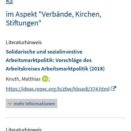
im Aspekt "Verbände, Kirchen,
Stiftungen"
Literaturhinweis
Solidarische und sozialinvestive
Arbeitsmarktpolitik
:
Vorschläge des
Arbeitskreises Arbeitsmarktpolitik
(2018)
I
Knuth, Matthias
;
n
I
https://ideas.repec.org/b/zbw/hbsedi/374.html
n
n
e
n
mehr Informationen
u
e
e
u
m
e
F
Literaturhinweis
m