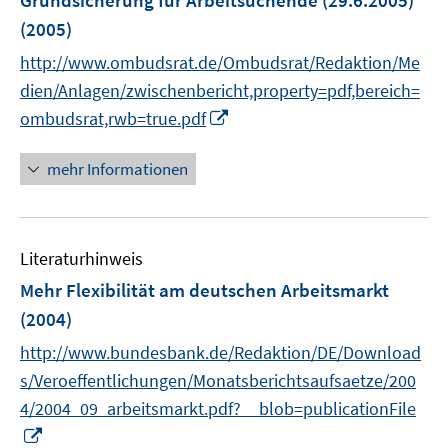
Grundsicherung für Arbeitsuchende (29.6.2005)
n
(2005)
s
t
http://www.ombudsrat.de/Ombudsrat/Redaktion/Me
e
dien/Anlagen/zwischenbericht,property=pdf,bereich=
r
I
ombudsrat,rwb=true.pdf
ö
n
f
n
mehr Informationen
f
e
n
u
e
e
n
Literaturhinweis
m
F
Mehr Flexibilität am deutschen Arbeitsmarkt
e
(2004)
n
http://www.bundesbank.de/Redaktion/DE/Download
s
t
s/Veroeffentlichungen/Monatsberichtsaufsaetze/200
e
4/2004_09_arbeitsmarkt.pdf?__blob=publicationFile
r
I