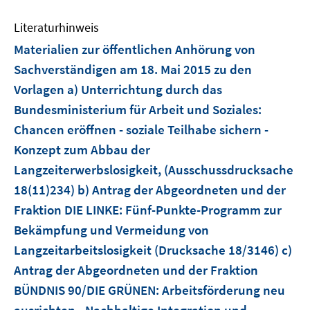
e
Literaturhinweis
m
F
Materialien zur öffentlichen Anhörung von
e
Sachverständigen am 18. Mai 2015 zu den
n
Vorlagen a) Unterrichtung durch das
s
Bundesministerium für Arbeit und Soziales:
t
e
Chancen eröffnen - soziale Teilhabe sichern -
r
Konzept zum Abbau der
ö
Langzeiterwerbslosigkeit, (Ausschussdrucksache
f
18(11)234) b) Antrag der Abgeordneten und der
f
Fraktion DIE LINKE: Fünf-Punkte-Programm zur
n
e
Bekämpfung und Vermeidung von
n
Langzeitarbeitslosigkeit (Drucksache 18/3146) c)
Antrag der Abgeordneten und der Fraktion
BÜNDNIS 90/DIE GRÜNEN: Arbeitsförderung neu