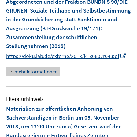
Abgeordneten und der Fraktion BÜNDNIS 90/DIE
f
GRÜNEN: Soziale Teilhabe und Selbstbestimmung
f
in der Grundsicherung statt Sanktionen und
n
e
Ausgrenzung (BT-Drucksache 19/171)
:
n
Zusammenstellung der schriftlichen
Stellungnahmen
(2018)
I
https://doku.iab.de/externe/2018/k180607r04.pdf
n
n
mehr Informationen
e
u
e
Literaturhinweis
m
F
Materialien zur öffentlichen Anhörung von
e
Sachverständigen in Berlin am 05. November
n
2018, um 13:00 Uhr zum a) Gesetzentwurf der
s
Bundesregierung Entwurf eines Zehnten
t