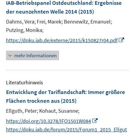
F
IAB-Betriebspanel Ostdeutschland
:
Ergebnisse
t
t
s
e
e
e
der neunzehnten Welle 2014
(2015)
t
n
r
r
e
Dahms, Vera;
Frei, Marek;
Bennewitz, Emanuel;
s
ö
ö
r
t
Putzing, Monika;
f
f
ö
e
f
f
I
https://doku.iab.de/externe/2015/k150827r04.pdf
f
r
n
n
n
f
ö
e
e
n
mehr Informationen
n
f
n
n
e
e
f
u
n
n
e
e
Literaturhinweis
m
n
F
Entwicklung der Tariflandschaft: Immer größere
e
Flächen trocknen aus
(2015)
n
Ellguth, Peter;
Kohaut, Susanne;
s
t
I
https://doi.org/10.3278/IFO1501W084
e
n
https://doku.iab.de/forum/2015/Forum1_2015_Ellgut
r
n