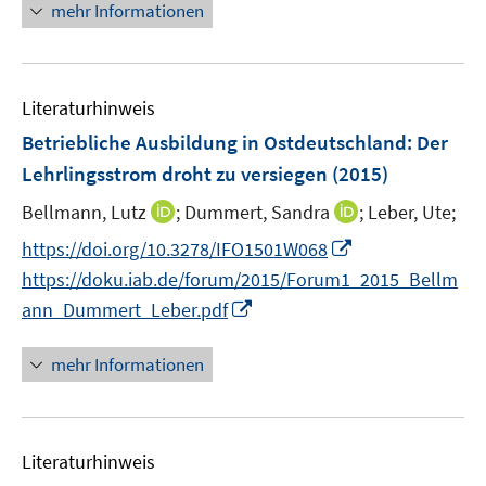
e
n
F
mehr Informationen
m
n
e
e
F
u
n
e
e
s
n
Literaturhinweis
m
t
s
F
e
Betriebliche Ausbildung in Ostdeutschland: Der
t
e
r
e
Lehrlingsstrom droht zu versiegen
(2015)
n
ö
r
I
I
Bellmann, Lutz
;
Dummert, Sandra
;
Leber, Ute;
s
f
ö
n
n
t
f
I
f
https://doi.org/10.3278/IFO1501W068
n
n
e
n
n
f
https://doku.iab.de/forum/2015/Forum1_2015_Bellm
e
e
r
e
n
n
I
ann_Dummert_Leber.pdf
u
u
ö
n
e
e
n
e
e
f
u
n
n
mehr Informationen
m
m
f
e
e
F
F
n
m
u
e
e
e
F
e
n
n
n
e
Literaturhinweis
m
s
s
n