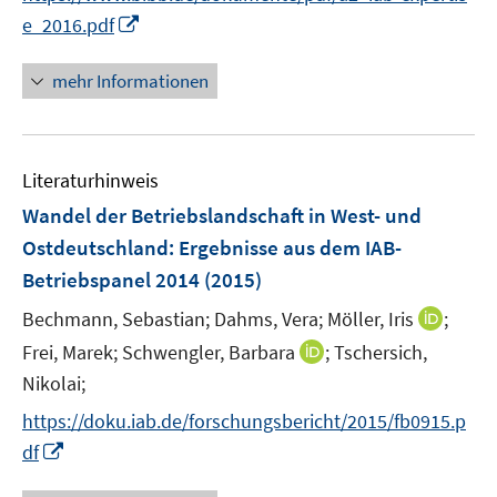
n
e
I
e_2016.pdf
e
r
n
u
ö
n
mehr Informationen
e
f
e
m
f
u
F
n
e
e
e
Literaturhinweis
m
n
n
F
Wandel der Betriebslandschaft in West- und
s
e
Ostdeutschland
:
Ergebnisse aus dem IAB-
t
n
e
Betriebspanel 2014
(2015)
s
r
t
I
Bechmann, Sebastian;
Dahms, Vera;
Möller, Iris
;
ö
e
n
I
Frei, Marek;
Schwengler, Barbara
;
Tschersich,
f
r
n
n
f
Nikolai;
ö
e
n
n
https://doku.iab.de/forschungsbericht/2015/fb0915.p
f
u
e
e
f
I
e
df
u
n
n
n
m
e