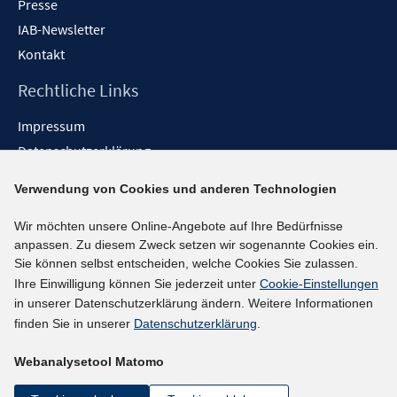
Presse
IAB-Newsletter
Kontakt
Rechtliche Links
Impressum
Datenschutzerklärung
Erklärung zur Barrierefreiheit
Verwendung von Cookies und anderen Technologien
Barrieren melden
Wir möchten unsere Online-Angebote auf Ihre Bedürfnisse
Social-Media-Kanäle
anpassen. Zu diesem Zweck setzen wir sogenannte Cookies ein.
Sie können selbst entscheiden, welche Cookies Sie zulassen.
BlueSky
Ihre Einwilligung können Sie jederzeit unter
Cookie-Einstellungen
YouTube
in unserer Datenschutzerklärung ändern. Weitere Informationen
LinkedIn
finden Sie in unserer
Datenschutzerklärung
.
XING
Webanalysetool Matomo
kununu
Netiquette