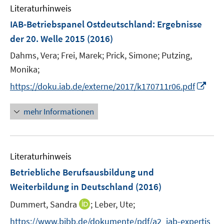
n
e
e
F
F
Literaturhinweis
m
n
n
e
e
F
IAB-Betriebspanel Ostdeutschland
:
Ergebnisse
s
s
n
n
e
t
t
der 20. Welle 2015
(2016)
s
s
n
e
e
t
t
Dahms, Vera;
Frei, Marek;
Prick, Simone;
Putzing,
s
r
r
e
e
t
Monika;
ö
ö
r
r
e
I
f
f
https://doku.iab.de/externe/2017/k170711r06.pdf
ö
ö
r
n
f
f
f
f
ö
n
n
n
mehr Informationen
f
f
f
e
e
e
n
n
f
u
n
n
e
e
n
e
n
n
e
Literaturhinweis
m
n
F
Betriebliche Berufsausbildung und
e
Weiterbildung in Deutschland
(2016)
n
I
Dummert, Sandra
;
Leber, Ute;
s
n
t
https://www.bibb.de/dokumente/pdf/a2_iab-expertis