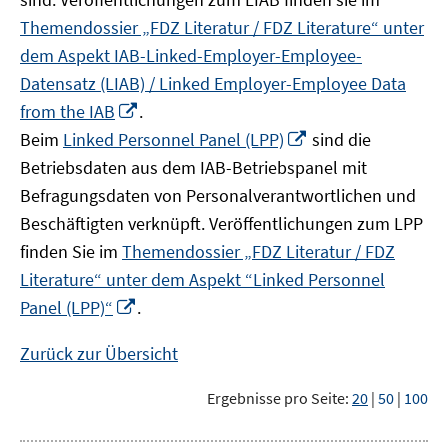
Themendossier „FDZ Literatur / FDZ Literature“ unter
dem Aspekt IAB-Linked-Employer-Employee-
Datensatz (LIAB) / Linked Employer-Employee Data
In
from the IAB
.
neuem
In
Beim
Linked Personnel Panel (LPP)
sind die
Fenster
neuem
Betriebsdaten aus dem IAB-Betriebspanel mit
öffnen
Fenster
Befragungsdaten von Personalverantwortlichen und
öffnen
Beschäftigten verknüpft. Veröffentlichungen zum LPP
finden Sie im
Themendossier „FDZ Literatur / FDZ
Literature“ unter dem Aspekt “Linked Personnel
In
Panel (LPP)“
.
neuem
Fenster
Zurück zur Übersicht
öffnen
Ergebnisse pro Seite:
20
|
50
|
100