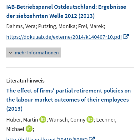
n
F
IAB-Betriebspanel Ostdeutschland
:
Ergebnisse
e
der siebzehnten Welle 2012
(2013)
n
Dahms, Vera;
Putzing, Monika;
Frei, Marek;
s
t
I
https://doku.iab.de/externe/2014/k140407r10.pdf
e
n
r
n
mehr Informationen
ö
e
f
u
f
e
n
Literaturhinweis
m
e
F
The effect of firms' partial retirement policies on
n
e
the labour market outcomes of their employees
n
(2013)
s
t
I
I
Huber, Martin
;
Wunsch, Conny
;
Lechner,
e
n
n
I
Michael
;
r
n
n
n
I
http://hdl.handle.net/10419/80652