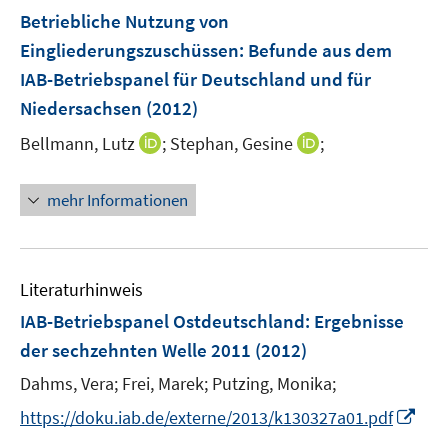
n
e
F
Betriebliche Nutzung von
n
e
Eingliederungszuschüssen: Befunde aus dem
s
n
IAB-Betriebspanel für Deutschland und für
t
s
e
Niedersachsen
(2012)
t
r
e
I
I
Bellmann, Lutz
;
Stephan, Gesine
;
ö
r
n
n
f
ö
n
n
f
mehr Informationen
f
e
e
n
f
u
u
e
n
e
e
n
e
m
m
Literaturhinweis
n
F
F
IAB-Betriebspanel Ostdeutschland
:
Ergebnisse
e
e
der sechzehnten Welle 2011
(2012)
n
n
s
s
Dahms, Vera;
Frei, Marek;
Putzing, Monika;
t
t
I
https://doku.iab.de/externe/2013/k130327a01.pdf
e
e
n