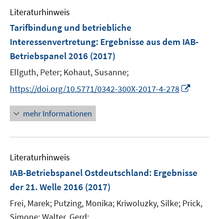
Literaturhinweis
Tarifbindung und betriebliche
Interessenvertretung
:
Ergebnisse aus dem IAB-
Betriebspanel 2016
(2017)
Ellguth, Peter;
Kohaut, Susanne;
I
https://doi.org/10.5771/0342-300X-2017-4-278
n
n
mehr Informationen
e
u
e
Literaturhinweis
m
F
IAB-Betriebspanel Ostdeutschland
:
Ergebnisse
e
der 21. Welle 2016
(2017)
n
Frei, Marek;
Putzing, Monika;
Kriwoluzky, Silke;
Prick,
s
t
Simone;
Walter, Gerd;