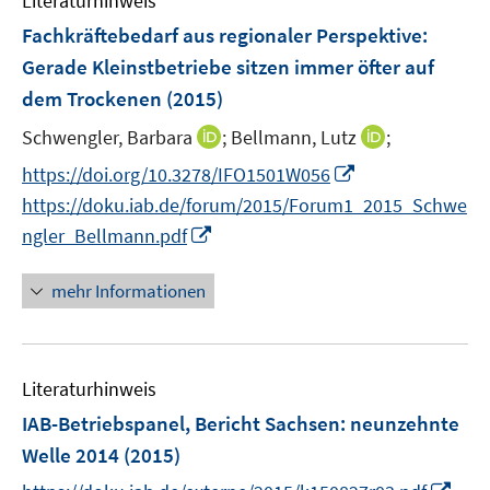
Literaturhinweis
m
n
e
F
Fachkräftebedarf aus regionaler Perspektive:
n
e
Gerade Kleinstbetriebe sitzen immer öfter auf
s
n
dem Trockenen
(2015)
t
s
e
t
I
I
Schwengler, Barbara
;
Bellmann, Lutz
;
r
e
n
n
I
https://doi.org/10.3278/IFO1501W056
ö
r
n
n
n
f
https://doku.iab.de/forum/2015/Forum1_2015_Schwe
ö
e
e
n
f
I
ngler_Bellmann.pdf
f
u
u
e
n
n
f
e
e
u
e
n
n
mehr Informationen
m
m
e
n
e
e
F
F
m
u
n
e
e
F
e
n
n
e
Literaturhinweis
m
s
s
n
F
IAB-Betriebspanel, Bericht Sachsen
:
neunzehnte
t
t
s
e
e
e
Welle 2014
(2015)
t
n
r
r
e
I