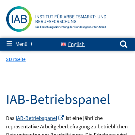
Springe
zum
Inhalt
Suchen nach:
≡
English
Menü
✘
Startseite
IAB-Betriebspanel
In
Das
IAB-Betriebspanel
ist eine jährliche
neuem
repräsentative Arbeitgeberbefragung zu betrieblichen
Fenster
Determinanten der Beschäftigung. Die Erhebung wird