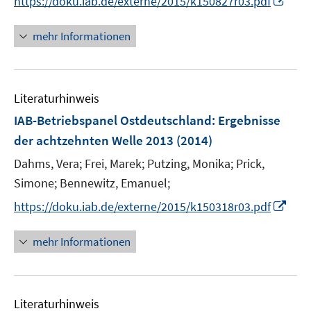
https://doku.iab.de/externe/2015/k150827r03.pdf
s
ö
ö
r
n
t
f
f
ö
n
mehr Informationen
e
f
f
f
e
r
n
n
f
u
ö
e
e
n
e
f
n
n
e
Literaturhinweis
m
f
n
F
IAB-Betriebspanel Ostdeutschland
n
:
Ergebnisse
e
e
der achtzehnten Welle 2013
(2014)
n
n
Dahms, Vera;
Frei, Marek;
Putzing, Monika;
Prick,
s
t
Simone;
Bennewitz, Emanuel;
e
I
https://doku.iab.de/externe/2015/k150318r03.pdf
r
n
ö
n
mehr Informationen
f
e
f
u
n
e
e
Literaturhinweis
m