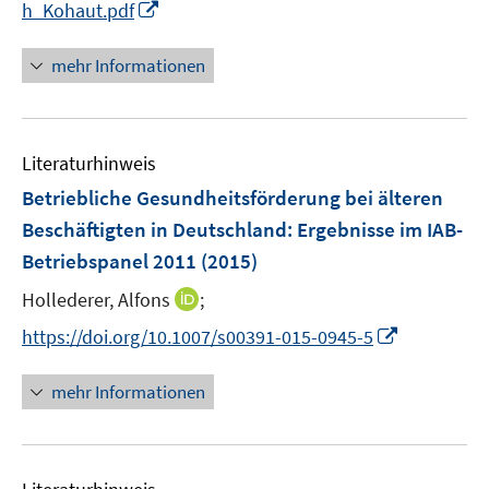
I
h_Kohaut.pdf
ö
e
n
f
u
n
mehr Informationen
f
e
e
n
m
u
e
F
e
n
e
Literaturhinweis
m
n
F
Betriebliche Gesundheitsförderung bei älteren
s
e
Beschäftigten in Deutschland
:
Ergebnisse im IAB-
t
n
Betriebspanel 2011
(2015)
e
s
r
t
I
Hollederer, Alfons
;
ö
e
n
I
https://doi.org/10.1007/s00391-015-0945-5
f
r
n
n
f
ö
e
n
n
mehr Informationen
f
u
e
e
f
e
u
n
n
m
e
e
F