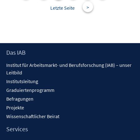
n
t
>
Letzte Seite
s
e
t
r
e
ö
r
f
ö
f
f
n
Footer
Das IAB
f
e
Inhalt
n
Institut für Arbeitsmarkt- und Berufsforschung (IAB) – unser
n
e
Leitbild
n
Institutsleitung
Graduiertenprogramm
Befragungen
Projekte
Wissenschaftlicher Beirat
Services