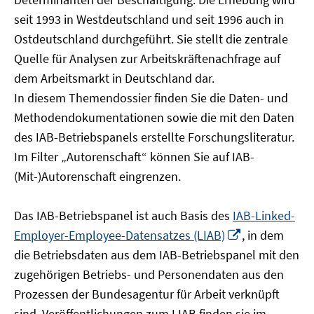
öffnen
seit 1993 in Westdeutschland und seit 1996 auch in
Ostdeutschland durchgeführt. Sie stellt die zentrale
Quelle für Analysen zur Arbeitskräftenachfrage auf
dem Arbeitsmarkt in Deutschland dar.
In diesem Themendossier finden Sie die Daten- und
Methodendokumentationen sowie die mit den Daten
des IAB-Betriebspanels erstellte Forschungsliteratur.
Im Filter „Autorenschaft“ können Sie auf IAB-
(Mit-)Autorenschaft eingrenzen.
Das IAB-Betriebspanel ist auch Basis des
IAB-Linked-
In
Employer-Employee-Datensatzes (LIAB)
, in dem
neuem
die Betriebsdaten aus dem IAB-Betriebspanel mit den
Fenster
zugehörigen Betriebs- und Personendaten aus den
öffnen
Prozessen der Bundesagentur für Arbeit verknüpft
sind. Veröffentlichungen zum LIAB finden sie im