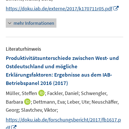
e
I
https://doku.iab.de/externe/2017/k170711r05.pdf
r
n
ö
n
mehr Informationen
f
e
f
u
n
e
e
Literaturhinweis
m
n
F
Produktivitätsunterschiede zwischen West- und
e
Ostdeutschland und mögliche
n
Erklärungsfaktoren
:
Ergebnisse aus dem IAB-
s
Betriebspanel 2016
(2017)
t
e
I
Müller, Steffen
;
Fackler, Daniel;
Schwengler,
r
n
I
Barbara
;
Dettmann, Eva;
Leber, Ute;
Neuschäffer,
ö
n
n
Georg;
Slavtchev, Viktor;
f
e
n
f
https://doku.iab.de/forschungsbericht/2017/fb1617.p
u
e
n
I
e
df