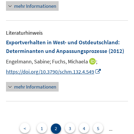
r
r
n
mehr Informationen
ö
ö
e
f
f
u
f
f
e
n
n
Literaturhinweis
m
e
e
F
Exportverhalten in West- und Ostdeutschland
:
n
n
e
Determinanten und Anpassungsprozesse
(2012)
n
I
Engelmann, Sabine;
Fuchs, Michaela
;
s
n
t
I
https://doi.org/10.3790/schm.132.4.549
n
e
n
e
r
n
mehr Informationen
u
ö
e
e
f
u
m
f
e
F
n
m
e
e
F
n
n
e
<
1
2
3
4
5
...
s