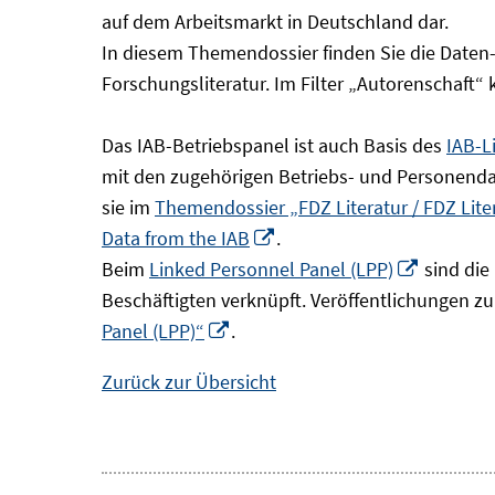
Fenster
auf dem Arbeitsmarkt in Deutschland dar.
öffnen
In diesem Themendossier finden Sie die Daten
Forschungsliteratur. Im Filter „Autorenschaft“
Das IAB-Betriebspanel ist auch Basis des
IAB-L
mit den zugehörigen Betriebs- und Personendat
sie im
Themendossier „FDZ Literatur / FDZ Lit
In
Data from the IAB
.
neuem
In
Beim
Linked Personnel Panel (LPP)
sind die
Fenster
neuem
Beschäftigten verknüpft. Veröffentlichungen z
In
öffnen
Fenster
Panel (LPP)“
.
neuem
öffnen
Zurück zur Übersicht
Fenster
öffnen