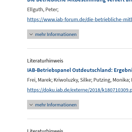
f
ö
F
n
Ellguth, Peter;
f
e
e
f
https://www.iab-forum.de/die-betriebliche-mi
n
n
n
s
mehr Informationen
e
t
n
e
r
Literaturhinweis
ö
IAB-Betriebspanel Ostdeutschland
:
Ergebni
f
f
Frei, Marek;
Kriwoluzky, Silke;
Putzing, Monika;
n
https://doku.iab.de/externe/2018/k180710309.
e
n
mehr Informationen
Literaturhinweis