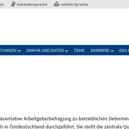
ter
Gebärdensprache
Leichte Sprache
LTUNGEN
GRAFIK UND DATEN
TEAM
KARRIERE
DAS 
präsentative Arbeitgeberbefragung zu betrieblichen Determi
 in Ostdeutschland durchgeführt. Sie stellt die zentrale Qu