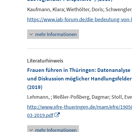
Kaufmann, Klara;
Wiethölter, Doris;
Schwengler
https://www.iab-forum.de/die-bedeutung-von-he
mehr Informationen
Literaturhinweis
Frauen führen in Thüringen
:
Datenanalyse 
und Diskussion möglicher Handlungsfelde
(2019)
Lehmann, ;
Weßler-Poßberg, Dagmar;
Stoll, Eve
http://www.efre-thueringen.de/mam/efre/190
I
03-2019.pdf
n
mehr Informationen
n