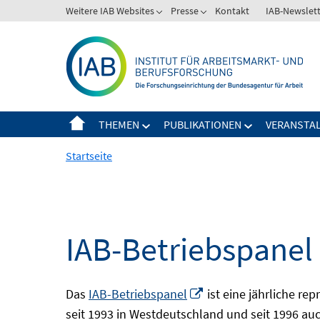
Springe
Weitere IAB Websites
Presse
Kontakt
IAB-Newslet
zum
Inhalt
THEMEN
PUBLIKATIONEN
VERANSTA
Startseite
IAB-Betriebspanel
In
Das
IAB-Betriebspanel
ist eine jährliche re
neuem
seit 1993 in Westdeutschland und seit 1996 auch