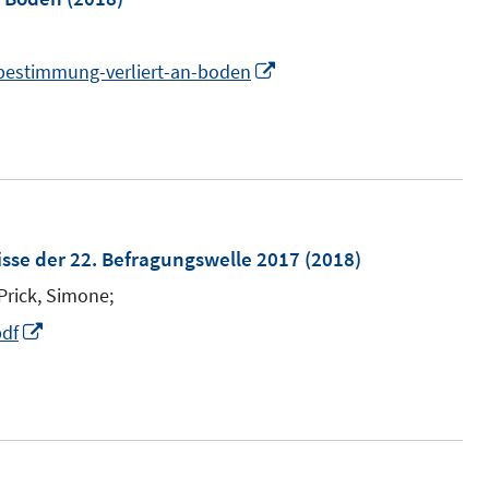
I
tbestimmung-verliert-an-boden
n
n
e
u
e
m
sse der 22. Befragungswelle 2017
(2018)
F
Prick, Simone;
e
I
pdf
n
n
s
n
t
e
e
u
r
e