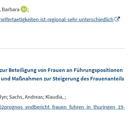
, Barbara
;
I
n
I
lfertaetigkeiten-ist-regional-sehr-unterschiedlich
n
n
e
n
u
e
e
u
m
e
F
m
zur Beteiligung von Frauen an Führungspositionen
e
F
r und Maßnahmen zur Steigerung des Frauenanteils
n
e
s
n
lyn;
Sachs, Andreas;
Klaudia, ;
t
s
502prognos_endbericht_frauen_fuhren_in_thuringen_19-
e
t
r
e
ö
r