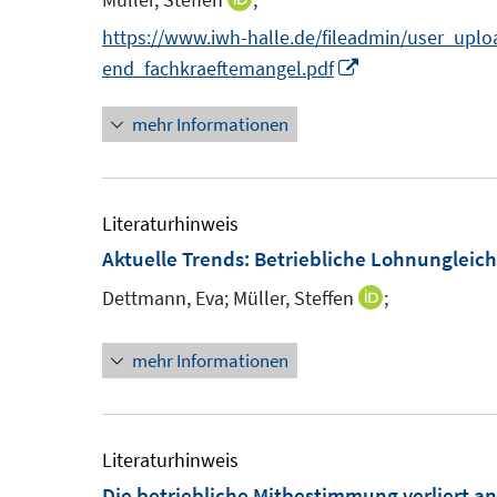
I
t
n
n
https://www.iwh-halle.de/fileadmin/user_upl
e
n
I
end_fachkraeftemangel.pdf
r
e
n
ö
mehr Informationen
u
n
f
e
e
f
m
u
n
f
F
e
Literaturhinweis
e
f
e
m
Aktuelle Trends: Betriebliche Lohnungleich
n
n
F
Dettmann, Eva;
Müller, Steffen
;
I
s
e
n
t
n
mehr Informationen
n
e
s
e
r
t
u
ö
e
e
Literaturhinweis
f
r
m
Die betriebliche Mitbestimmung verliert a