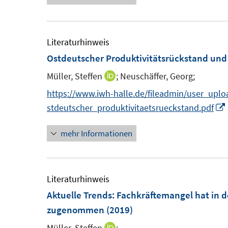
e
u
e
Literaturhinweis
m
Ostdeutscher Produktivitätsrückstand und
F
Müller, Steffen
;
Neuschäffer, Georg;
I
e
n
https://www.iwh-halle.de/fileadmin/user_upl
n
n
I
stdeutscher_produktivitaetsrueckstand.pdf
s
e
t
mehr Informationen
u
e
e
r
m
ö
F
Literaturhinweis
f
e
Aktuelle Trends: Fachkräftemangel hat in d
f
n
zugenommen
(2019)
n
s
e
Müller, Steffen
;