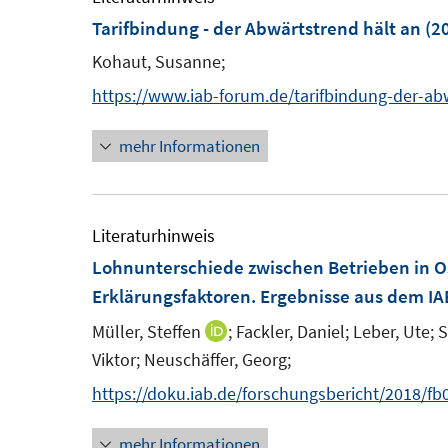
Tarifbindung - der Abwärtstrend hält an
(2
Kohaut, Susanne;
https://www.iab-forum.de/tarifbindung-der-ab
mehr Informationen
Literaturhinweis
Lohnunterschiede zwischen Betrieben in 
Erklärungsfaktoren. Ergebnisse aus dem IA
Müller, Steffen
;
Fackler, Daniel;
Leber, Ute;
S
I
Viktor;
Neuschäffer, Georg;
n
n
https://doku.iab.de/forschungsbericht/2018/fb
e
mehr Informationen
u