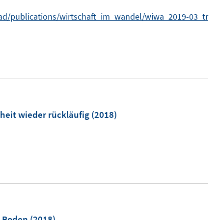
n
oad/publications/wirtschaft_im_wandel/wiwa_2019-03_tr
s
t
e
r
ö
heit wieder rückläufig
(2018)
n
e
n
n Boden
(2018)