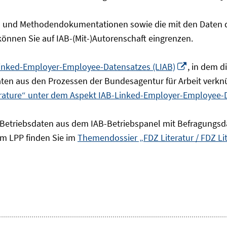
- und Methodendokumentationen sowie die mit den Daten de
 können Sie auf IAB-(Mit-)Autorenschaft eingrenzen.
In
inked-Employer-Employee-Datensatzes (LIAB)
, in dem 
neuem
en aus den Prozessen der Bundesagentur für Arbeit verknü
Fenster
erature“ unter dem Aspekt IAB-Linked-Employer-Employee-
öffnen
 Betriebsdaten aus dem IAB-Betriebspanel mit Befragungsd
um LPP finden Sie im
Themendossier „FDZ Literatur / FDZ Li