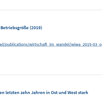
f
ö
f
f
n
f
e
n
 Betriebsgröße
(2019)
n
e
n
oad/publications/wirtschaft_im_wandel/wiwa_2019-03_o
n
n
e
u
e
m
en letzten zehn Jahren in Ost und West stark
F
e