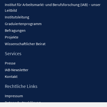
Inhalt
n
Institut für Arbeitsmarkt- und Berufsforschung (IAB) – unser
e
Leitbild
n
Institutsleitung
Graduiertenprogramm
Befragungen
Projekte
Wissenschaftlicher Beirat
Services
Presse
IAB-Newsletter
Kontakt
Rechtliche Links
Impressum
Datenschutzerklärung