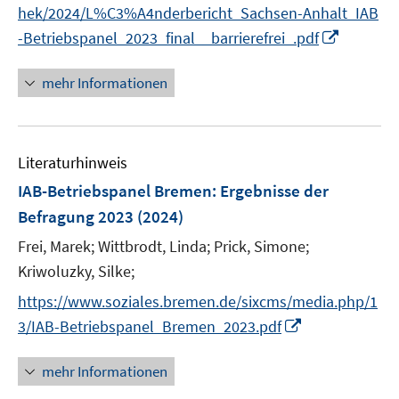
e
e
hek/2024/L%C3%A4nderbericht_Sachsen-Anhalt_IAB
f
f
n
n
I
n
-Betriebspanel_2023_final__barrierefrei_.pdf
f
n
e
n
n
n
e
mehr Informationen
e
n
u
e
Literaturhinweis
m
F
IAB-Betriebspanel Bremen
:
Ergebnisse der
e
Befragung 2023
(2024)
n
Frei, Marek;
Wittbrodt, Linda;
Prick, Simone;
s
t
Kriwoluzky, Silke;
e
https://www.soziales.bremen.de/sixcms/media.php/1
r
I
3/IAB-Betriebspanel_Bremen_2023.pdf
ö
n
f
n
mehr Informationen
f
e
n