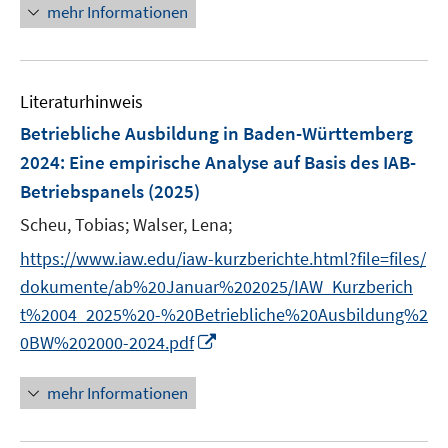
n
e
mehr Informationen
e
n
u
e
Literaturhinweis
m
F
Betriebliche Ausbildung in Baden-Württemberg
e
2024
:
Eine empirische Analyse auf Basis des IAB-
n
Betriebspanels
(2025)
s
t
Scheu, Tobias;
Walser, Lena;
e
https://www.iaw.edu/iaw-kurzberichte.html?file=files/
r
dokumente/ab%20Januar%202025/IAW_Kurzberich
ö
t%2004_2025%20-%20Betriebliche%20Ausbildung%2
f
I
0BW%202000-2024.pdf
f
n
n
n
e
mehr Informationen
e
n
u