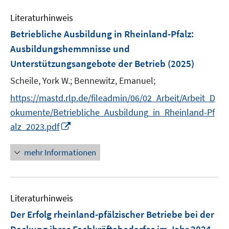
e
n
Literaturhinweis
m
F
Betriebliche Ausbildung in Rheinland-Pfalz
:
e
Ausbildungshemmnisse und
n
Unterstützungsangebote der Betrieb
(2025)
s
t
Scheile, York W.;
Bennewitz, Emanuel;
e
https://mastd.rlp.de/fileadmin/06/02_Arbeit/Arbeit_D
r
okumente/Betriebliche_Ausbildung_in_Rheinland-Pf
ö
I
alz_2023.pdf
f
n
f
n
mehr Informationen
n
e
e
u
n
e
Literaturhinweis
m
F
Der Erfolg rheinland-pfälzischer Betriebe bei der
e