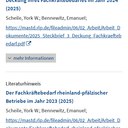
Deckung ihres Fachkräftebedarfes im Jahr 2024
n
(2025)
s
t
Scheile, York W.;
Bennewitz, Emanuel;
e
https://mastd.rlp.de/fileadmin/06/02_Arbeit/Arbeit_D
r
okumente/2025_Steckbrief_3_Deckung_Fachkraefteb
ö
I
edarf.pdf
f
n
f
n
mehr Informationen
n
e
e
u
n
e
Literaturhinweis
m
F
Der Fachkräftebedarf rheinland-pfälzischer
e
Betriebe im Jahr 2023
(2025)
n
Scheile, York W.;
Bennewitz, Emanuel;
s
t
https://mastd.rlp.de/fileadmin/06/02_Arbeit/Arbeit_D
e