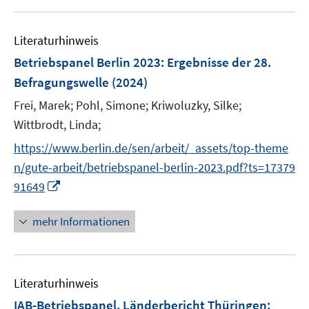
u
e
e
n
Literaturhinweis
m
F
Betriebspanel Berlin 2023
:
Ergebnisse der 28.
e
Befragungswelle
(2024)
n
Frei, Marek;
Pohl, Simone;
Kriwoluzky, Silke;
s
t
Wittbrodt, Linda;
e
https://www.berlin.de/sen/arbeit/_assets/top-theme
r
n/gute-arbeit/betriebspanel-berlin-2023.pdf?ts=17379
ö
I
91649
f
n
f
n
mehr Informationen
n
e
e
u
n
e
Literaturhinweis
m
F
IAB-Betriebspanel, Länderbericht Thüringen
: