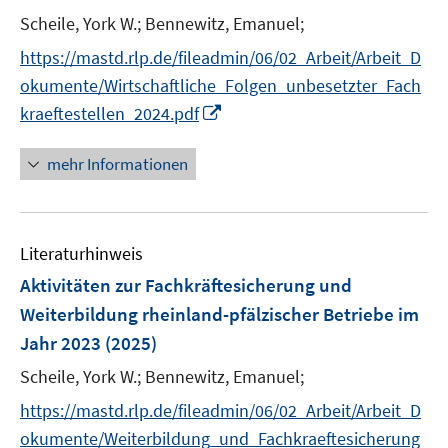
t
Scheile, York W.;
Bennewitz, Emanuel;
e
https://mastd.rlp.de/fileadmin/06/02_Arbeit/Arbeit_D
r
okumente/Wirtschaftliche_Folgen_unbesetzter_Fach
ö
I
kraeftestellen_2024.pdf
f
n
f
n
mehr Informationen
n
e
e
u
n
e
Literaturhinweis
m
F
Aktivitäten zur Fachkräftesicherung und
e
Weiterbildung rheinland-pfälzischer Betriebe im
n
Jahr 2023
(2025)
s
t
Scheile, York W.;
Bennewitz, Emanuel;
e
https://mastd.rlp.de/fileadmin/06/02_Arbeit/Arbeit_D
r
okumente/Weiterbildung_und_Fachkraeftesicherung
ö