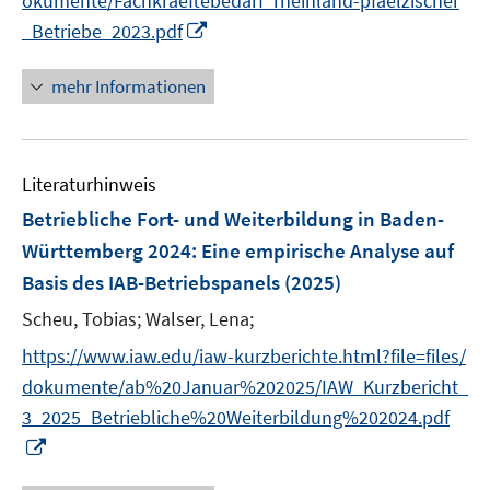
okumente/Fachkraeftebedarf_rheinland-pfaelzischer
r
I
_Betriebe_2023.pdf
ö
n
f
n
mehr Informationen
f
e
n
u
e
e
n
Literaturhinweis
m
F
Betriebliche Fort- und Weiterbildung in Baden-
e
Württemberg 2024
:
Eine empirische Analyse auf
n
Basis des IAB-Betriebspanels
(2025)
s
t
Scheu, Tobias;
Walser, Lena;
e
https://www.iaw.edu/iaw-kurzberichte.html?file=files/
r
dokumente/ab%20Januar%202025/IAW_Kurzbericht_
ö
3_2025_Betriebliche%20Weiterbildung%202024.pdf
f
I
f
n
n