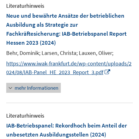
Literaturhinweis
m
F
Neue und bewährte Ansätze der betrieblichen
e
Ausbildung als Strategie zur
n
Fachkräftesicherung
:
IAB-Betriebspanel Report
s
Hessen 2023
(2024)
t
e
Behr, Dominik;
Larsen, Christa;
Lauxen, Oliver;
r
https://www.iwak-frankfurt.de/wp-content/uploads/2
ö
I
024/08/IAB-Panel_HE_2023_Report_3.pdf
f
n
f
n
mehr Informationen
n
e
e
u
n
e
Literaturhinweis
m
F
IAB-Betriebspanel: Rekordhoch beim Anteil der
e
unbesetzten Ausbildungsstellen
(2024)
n