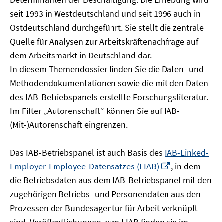
öffnen
seit 1993 in Westdeutschland und seit 1996 auch in
Ostdeutschland durchgeführt. Sie stellt die zentrale
Quelle für Analysen zur Arbeitskräftenachfrage auf
dem Arbeitsmarkt in Deutschland dar.
In diesem Themendossier finden Sie die Daten- und
Methodendokumentationen sowie die mit den Daten
des IAB-Betriebspanels erstellte Forschungsliteratur.
Im Filter „Autorenschaft“ können Sie auf IAB-
(Mit-)Autorenschaft eingrenzen.
Das IAB-Betriebspanel ist auch Basis des
IAB-Linked-
In
Employer-Employee-Datensatzes (LIAB)
, in dem
neuem
die Betriebsdaten aus dem IAB-Betriebspanel mit den
Fenster
zugehörigen Betriebs- und Personendaten aus den
öffnen
Prozessen der Bundesagentur für Arbeit verknüpft
sind. Veröffentlichungen zum LIAB finden sie im