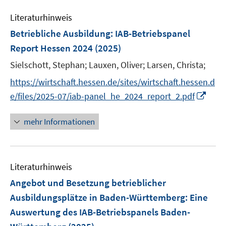
e
Literaturhinweis
m
F
Betriebliche Ausbildung
:
IAB-Betriebspanel
e
Report Hessen 2024
(2025)
n
Sielschott, Stephan;
Lauxen, Oliver;
Larsen, Christa;
s
t
https://wirtschaft.hessen.de/sites/wirtschaft.hessen.d
e
I
e/files/2025-07/iab-panel_he_2024_report_2.pdf
r
n
ö
n
mehr Informationen
f
e
f
u
n
e
e
Literaturhinweis
m
n
F
Angebot und Besetzung betrieblicher
e
Ausbildungsplätze in Baden-Württemberg
:
Eine
n
Auswertung des IAB-Betriebspanels Baden-
s