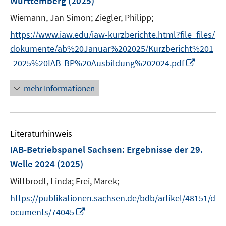
Württemberg
(2025)
t
e
Wiemann, Jan Simon;
Ziegler, Philipp;
r
https://www.iaw.edu/iaw-kurzberichte.html?file=files/
ö
dokumente/ab%20Januar%202025/Kurzbericht%201
f
I
f
-2025%20IAB-BP%20Ausbildung%202024.pdf
n
n
n
e
mehr Informationen
e
n
u
e
Literaturhinweis
m
F
IAB-Betriebspanel Sachsen
:
Ergebnisse der 29.
e
Welle 2024
(2025)
n
Wittbrodt, Linda;
Frei, Marek;
s
t
https://publikationen.sachsen.de/bdb/artikel/48151/d
e
I
ocuments/74045
r
n