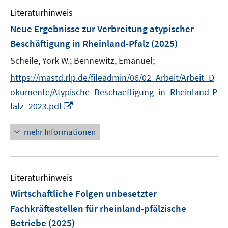
Literaturhinweis
Neue Ergebnisse zur Verbreitung atypischer
Beschäftigung in Rheinland-Pfalz
(2025)
Scheile, York W.;
Bennewitz, Emanuel;
https://mastd.rlp.de/fileadmin/06/02_Arbeit/Arbeit_D
okumente/Atypische_Beschaeftigung_in_Rheinland-P
I
falz_2023.pdf
n
n
mehr Informationen
e
u
e
Literaturhinweis
m
F
Wirtschaftliche Folgen unbesetzter
e
Fachkräftestellen für rheinland-pfälzische
n
Betriebe
(2025)
s