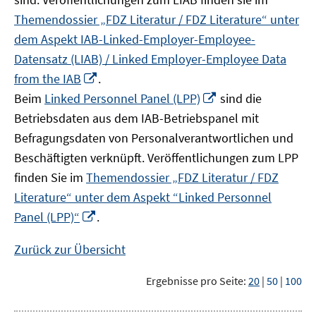
Themendossier „FDZ Literatur / FDZ Literature“ unter
dem Aspekt IAB-Linked-Employer-Employee-
Datensatz (LIAB) / Linked Employer-Employee Data
In
from the IAB
.
neuem
In
Beim
Linked Personnel Panel (LPP)
sind die
Fenster
neuem
Betriebsdaten aus dem IAB-Betriebspanel mit
öffnen
Fenster
Befragungsdaten von Personalverantwortlichen und
öffnen
Beschäftigten verknüpft. Veröffentlichungen zum LPP
finden Sie im
Themendossier „FDZ Literatur / FDZ
Literature“ unter dem Aspekt “Linked Personnel
In
Panel (LPP)“
.
neuem
Fenster
Zurück zur Übersicht
öffnen
Ergebnisse pro Seite:
20
|
50
|
100