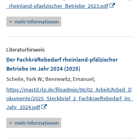
I
_rheinland-pfaelzischer_Betriebe_2023.pdf
f
n
f
n
mehr Informationen
n
e
e
u
n
e
Literaturhinweis
m
F
Der Fachkräftebedarf rheinland-pfälzischer
e
Betriebe im Jahr 2024
(2025)
n
Scheile, York W.;
Bennewitz, Emanuel;
s
t
https://mastd.rlp.de/fileadmin/06/02_Arbeit/Arbeit_D
e
okumente/2025_Steckbrief_2_Fachkraeftebedarf_im_
r
I
Jahr_2024.pdf
ö
n
f
n
mehr Informationen
f
e
n
u
e