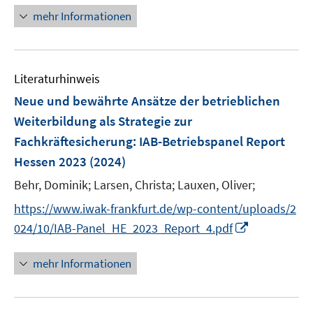
ö
n
mehr Informationen
f
e
f
u
n
e
e
Literaturhinweis
m
n
F
Neue und bewährte Ansätze der betrieblichen
e
Weiterbildung als Strategie zur
n
Fachkräftesicherung
:
IAB-Betriebspanel Report
s
Hessen 2023
(2024)
t
e
Behr, Dominik;
Larsen, Christa;
Lauxen, Oliver;
r
https://www.iwak-frankfurt.de/wp-content/uploads/2
ö
I
024/10/IAB-Panel_HE_2023_Report_4.pdf
f
n
f
n
mehr Informationen
n
e
e
u
n
e