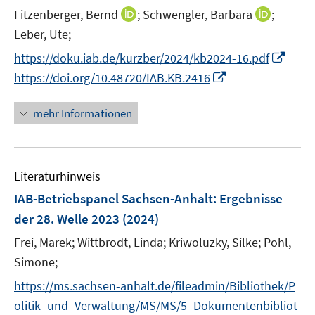
I
I
Fitzenberger, Bernd
;
Schwengler, Barbara
;
s
n
n
t
Leber, Ute;
n
n
e
I
https://doku.iab.de/kurzber/2024/kb2024-16.pdf
e
e
r
n
I
https://doi.org/10.48720/IAB.KB.2416
u
u
ö
n
n
e
e
f
e
n
mehr Informationen
m
m
f
u
e
F
F
n
e
u
e
e
e
m
e
n
n
n
F
Literaturhinweis
m
s
s
e
F
IAB-Betriebspanel Sachsen-Anhalt
:
Ergebnisse
t
t
n
e
e
e
der 28. Welle 2023
(2024)
s
n
r
r
t
Frei, Marek;
Wittbrodt, Linda;
Kriwoluzky, Silke;
Pohl,
s
ö
ö
e
t
Simone;
f
f
r
e
f
f
https://ms.sachsen-anhalt.de/fileadmin/Bibliothek/P
ö
r
n
n
olitik_und_Verwaltung/MS/MS/5_Dokumentenbibliot
f
ö