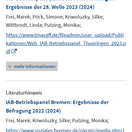
e
Ergebnisse der 28. Welle 2023
(2024)
n
Frei, Marek;
Prick, Simone;
Kriwoluzky, Silke;
s
t
Wittbrodt, Linda;
Putzing, Monika;
e
https://www.tmasgff.de/fileadmin/user_upload/Publi
r
kationen/Web_IAB-Betriebspanel_Thueringen_2023.p
ö
I
df
f
n
f
n
mehr Informationen
n
e
e
u
n
e
Literaturhinweis
m
F
IAB-Betriebspanel Bremen
:
Ergebnisse der
e
Befragung 2022
(2024)
n
Frei, Marek;
Kriwoluzky, Silke;
Putzing, Monika;
s
t
https://www.soziales.bremen.de/sixcms/media.php/1