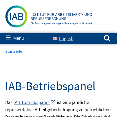
Springe
zum
Inhalt
Suchen nach:
≡
English
Menü
✘
Startseite
IAB-Betriebspanel
In
Das
IAB-Betriebspanel
ist eine jährliche
neuem
repräsentative Arbeitgeberbefragung zu betrieblichen
Fenster
Determinanten der Beschäftigung. Die Erhebung wird