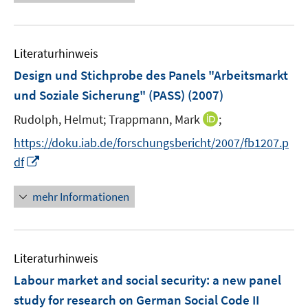
n
e
e
F
F
s
u
n
e
e
t
e
s
n
n
e
Literaturhinweis
m
t
s
s
r
F
e
Design und Stichprobe des Panels "Arbeitsmarkt
t
t
ö
e
r
e
e
und Soziale Sicherung" (PASS)
(2007)
f
n
ö
r
r
f
I
Rudolph, Helmut;
Trappmann, Mark
;
s
f
ö
ö
n
n
t
f
f
f
https://doku.iab.de/forschungsbericht/2007/fb1207.p
e
n
e
n
f
f
I
df
n
e
r
e
n
n
n
u
ö
n
e
e
n
mehr Informationen
e
f
n
n
e
m
f
u
F
n
e
e
e
Literaturhinweis
m
n
n
F
Labour market and social security
:
a new panel
s
e
study for research on German Social Code II
t