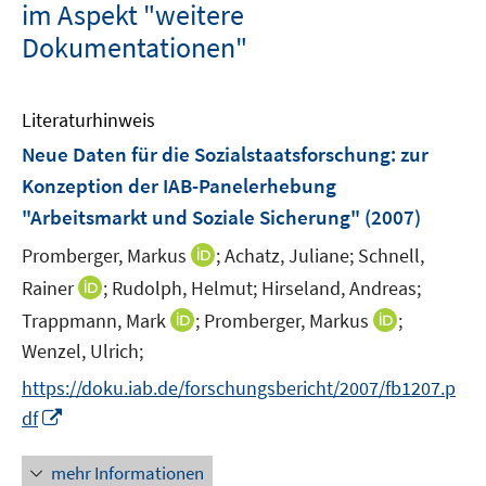
im Aspekt "weitere
Dokumentationen"
Literaturhinweis
Neue Daten für die Sozialstaatsforschung
:
zur
Konzeption der IAB-Panelerhebung
"Arbeitsmarkt und Soziale Sicherung"
(2007)
I
Promberger, Markus
;
Achatz, Juliane;
Schnell,
n
I
Rainer
;
Rudolph, Helmut;
Hirseland, Andreas;
n
n
I
I
Trappmann, Mark
;
Promberger, Markus
;
e
n
n
n
Wenzel, Ulrich;
u
e
n
n
e
https://doku.iab.de/forschungsbericht/2007/fb1207.p
u
e
e
m
I
e
df
u
u
F
n
m
e
e
e
n
F
mehr Informationen
m
m