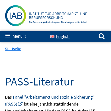
Springe
zum
Inhalt
Suchen nach:
≡
English
Menü
✘
Startseite
PASS-Literatur
Das
Panel "Arbeitsmarkt und soziale Sicherung"
In
(PASS)
ist eine jährlich stattfindende
neuem
Haushaltsbefragung. Mit dem PASS baut das IAB