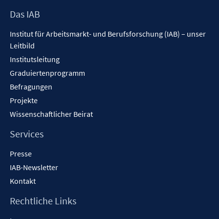
r
n
n
Footer
Das IAB
ö
e
e
Inhalt
f
n
n
Institut für Arbeitsmarkt- und Berufsforschung (IAB) – unser
f
Leitbild
n
Institutsleitung
e
n
Graduiertenprogramm
Befragungen
Projekte
Wissenschaftlicher Beirat
Services
Presse
IAB-Newsletter
Kontakt
Rechtliche Links