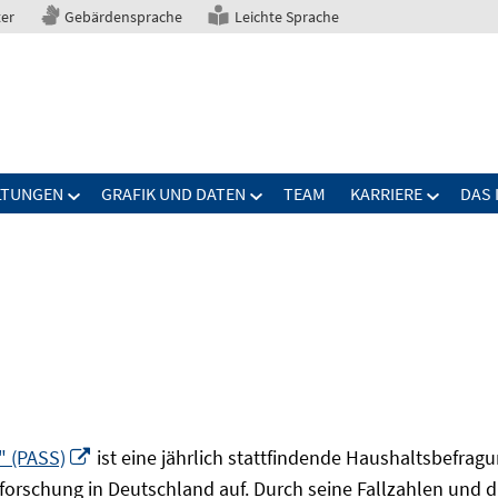
ter
Gebärdensprache
Leichte Sprache
LTUNGEN
GRAFIK UND DATEN
TEAM
KARRIERE
DAS 
In
" (PASS)
ist eine jährlich stattfindende Haushaltsbefrag
neuem
forschung in Deutschland auf. Durch seine Fallzahlen und die