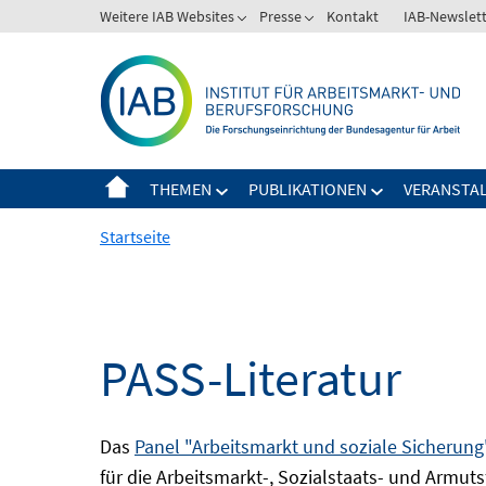
Springe
Weitere IAB Websites
Presse
Kontakt
IAB-Newslet
zum
Inhalt
THEMEN
PUBLIKATIONEN
VERANSTA
Startseite
PASS-Literatur
Das
Panel "Arbeitsmarkt und soziale Sicherung
für die Arbeitsmarkt-, Sozialstaats- und Armuts