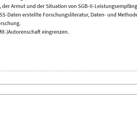
Fenster
, der Armut und der Situation von SGB-II-Leistungsempfäng
öffnen
ASS-Daten erstellte Forschungsliteratur, Daten- und Meth
orschung.
Mit-)Autorenschaft eingrenzen.