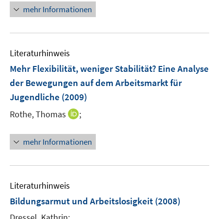
r
r
e
mehr Informationen
ö
ö
r
f
f
ö
f
f
f
n
n
Literaturhinweis
f
e
e
n
Mehr Flexibilität, weniger Stabilität? Eine Analyse
n
n
e
der Bewegungen auf dem Arbeitsmarkt für
n
Jugendliche
(2009)
I
Rothe, Thomas
;
n
n
mehr Informationen
e
u
e
m
Literaturhinweis
F
Bildungsarmut und Arbeitslosigkeit
(2008)
e
Dressel, Kathrin;