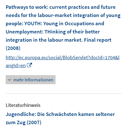
e
F
Pathways to work: current practices and future
n
e
needs for the labour-market integration of young
s
n
people
:
YOUTH: Young in Occupations and
t
s
e
Unemployment: THinking of their better
t
r
e
integration in the labour market. Final report
ö
r
(2008)
f
ö
f
http://ec.europa.eu/social/BlobServlet?docId=1704&l
f
n
I
angId=en
f
e
n
n
n
n
mehr Informationen
e
e
n
u
e
Literaturhinweis
m
F
Jugendliche: Die Schwächsten kamen seltener
e
zum Zug
(2007)
n