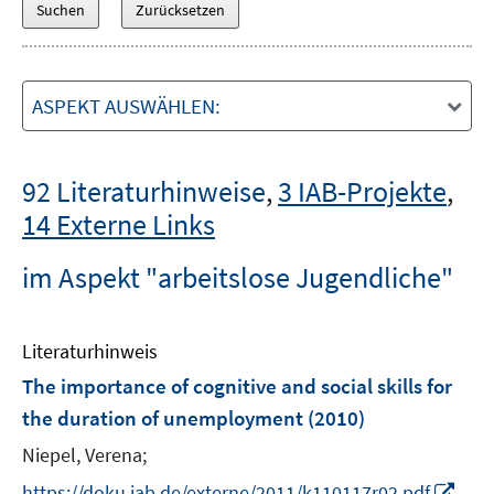
ASPEKT AUSWÄHLEN:
92 Literaturhinweise
,
3 IAB-Projekte
,
14 Externe Links
im Aspekt "arbeitslose Jugendliche"
Literaturhinweis
The importance of cognitive and social skills for
the duration of unemployment
(2010)
Niepel, Verena;
I
https://doku.iab.de/externe/2011/k110117r02.pdf