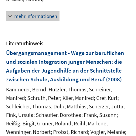
n
s
t
mehr Informationen
e
r
ö
Literaturhinweis
f
f
Übergangsmanagement - Wege zur beruflichen
n
und sozialen Integration junger Menschen
:
die
e
Aufgaben der Jugendhilfe an der Schnittstelle
n
zwischen Schule, Ausbildung und Beruf
(2008)
Kammerer, Bernd;
Hutzler, Thomas;
Schreiner,
Manfred;
Schruth, Peter;
Klier, Manfred;
Gref, Kurt;
Schleicher, Thomas;
Dülp, Matthias;
Scherzer, Jutta;
Fink, Ursula;
Schaufler, Dorothea;
Frank, Susann;
Reißig, Birgit;
Grüner, Roland;
Reihl, Marlene;
Wenninger, Norbert;
Probst, Richard;
Vogler, Melanie;