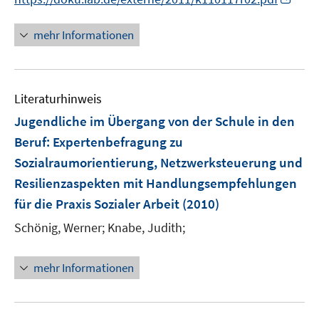
n
n
mehr Informationen
e
u
e
Literaturhinweis
m
F
Jugendliche im Übergang von der Schule in den
e
Beruf
:
Expertenbefragung zu
n
Sozialraumorientierung, Netzwerksteuerung und
s
Resilienzaspekten mit Handlungsempfehlungen
t
e
für die Praxis Sozialer Arbeit
(2010)
r
Schönig, Werner;
Knabe, Judith;
ö
f
mehr Informationen
f
n
e