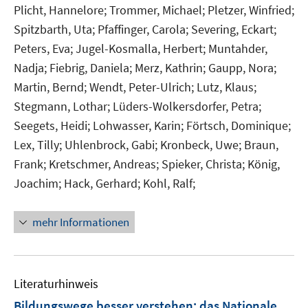
Plicht, Hannelore;
Trommer, Michael;
Pletzer, Winfried;
Spitzbarth, Uta;
Pfaffinger, Carola;
Severing, Eckart;
Peters, Eva;
Jugel-Kosmalla, Herbert;
Muntahder,
Nadja;
Fiebrig, Daniela;
Merz, Kathrin;
Gaupp, Nora;
Martin, Bernd;
Wendt, Peter-Ulrich;
Lutz, Klaus;
Stegmann, Lothar;
Lüders-Wolkersdorfer, Petra;
Seegets, Heidi;
Lohwasser, Karin;
Förtsch, Dominique;
Lex, Tilly;
Uhlenbrock, Gabi;
Kronbeck, Uwe;
Braun,
Frank;
Kretschmer, Andreas;
Spieker, Christa;
König,
Joachim;
Hack, Gerhard;
Kohl, Ralf;
mehr Informationen
Literaturhinweis
Bildungswege besser verstehen
:
das Nationale