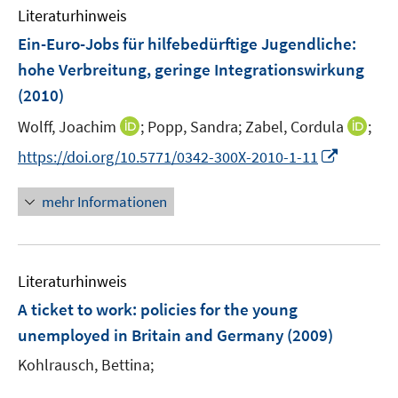
n
Literaturhinweis
Ein-Euro-Jobs für hilfebedürftige Jugendliche
:
hohe Verbreitung, geringe Integrationswirkung
(2010)
I
I
Wolff, Joachim
;
Popp, Sandra;
Zabel, Cordula
;
n
n
I
https://doi.org/10.5771/0342-300X-2010-1-11
n
n
n
e
e
n
mehr Informationen
u
u
e
e
e
u
m
m
e
F
F
Literaturhinweis
m
e
e
F
A ticket to work
:
policies for the young
n
n
e
unemployed in Britain and Germany
(2009)
s
s
n
t
t
Kohlrausch, Bettina;
s
e
e
t