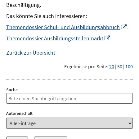
Beschäftigung.
Das könnte Sie auch interessieren:
In
Themendossier Schul- und Ausbildungsabbruch
.
neu
In
Themendossier Ausbildungsstellenmarkt
.
Fens
neuem
öffn
Fenster
Zurück zur Übersicht
öffnen
Ergebnisse pro Seite:
20
|
50
|
100
Suche
Autorenschaft