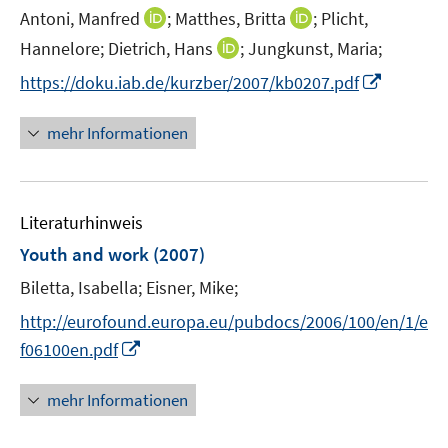
I
I
Antoni, Manfred
;
Matthes, Britta
;
Plicht,
s
n
n
t
I
Hannelore;
Dietrich, Hans
;
Jungkunst, Maria;
n
n
e
n
I
https://doku.iab.de/kurzber/2007/kb0207.pdf
e
e
r
n
n
u
u
ö
e
n
mehr Informationen
e
e
f
u
e
m
m
f
e
u
F
F
n
m
e
e
e
e
F
Literaturhinweis
m
n
n
n
e
F
Youth and work
(2007)
s
s
n
e
t
t
Biletta, Isabella;
Eisner, Mike;
s
n
e
e
t
s
http://eurofound.europa.eu/pubdocs/2006/100/en/1/e
r
r
e
t
I
f06100en.pdf
ö
ö
r
e
n
f
f
ö
r
n
mehr Informationen
f
f
f
ö
e
n
n
f
f
u