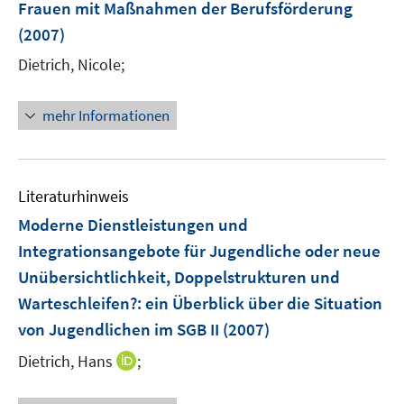
Frauen mit Maßnahmen der Berufsförderung
n
(2007)
s
t
Dietrich, Nicole;
e
r
mehr Informationen
ö
f
f
n
Literaturhinweis
e
Moderne Dienstleistungen und
n
Integrationsangebote für Jugendliche oder neue
Unübersichtlichkeit, Doppelstrukturen und
Warteschleifen?
:
ein Überblick über die Situation
von Jugendlichen im SGB II
(2007)
I
Dietrich, Hans
;
n
n