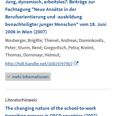
Jung, dynamisch, arbeitslos?
:
Beiträge zur
e
Fachtagung "Neue Ansätze in der
n
Berufsorientierung und -ausbildung
s
benachteiligter junger Menschen" vom 18. Juni
t
e
2006 in Wien
(2007)
r
Mosberger, Brigitte;
Thienel, Andreas;
Dominkovits,
ö
Peter;
Sturm, René;
Gregoritsch, Petra;
Kreiml,
f
Thomas;
Dornmayr, Helmut;
f
n
I
http://hdl.handle.net/10419/97907
e
n
n
n
mehr Informationen
e
u
e
Literaturhinweis
m
F
The changing nature of the school-to-work
e
transition process in OECD countries
(2007)