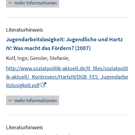
mehr Informationen
e
u
e
m
Literaturhinweis
F
Jugendarbeitslosigkeit
:
Jugendliche und Hartz
e
IV: Was macht das Fördern?
(2007)
n
s
Kolf, Ingo;
Gensler, Stefanie;
t
http://www.sozialpolitik-aktuell.de/tl_files/sozialpolit
e
ik-aktuell/_Kontrovers/HartzIV/DGB_FES_Jugendarbe
r
I
itslosigkeit.pdf
ö
n
f
n
mehr Informationen
f
e
n
u
e
e
n
Literaturhinweis
m
F