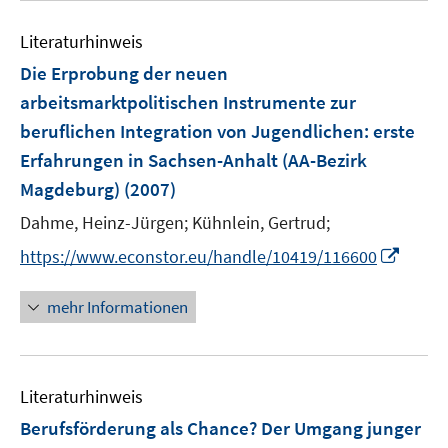
e
e
n
f
e
n
n
e
n
Literaturhinweis
m
n
e
F
Die Erprobung der neuen
n
e
arbeitsmarktpolitischen Instrumente zur
n
beruflichen Integration von Jugendlichen
:
erste
s
Erfahrungen in Sachsen-Anhalt (AA-Bezirk
t
e
Magdeburg)
(2007)
r
Dahme, Heinz-Jürgen;
Kühnlein, Gertrud;
ö
I
https://www.econstor.eu/handle/10419/116600
f
n
f
n
n
mehr Informationen
e
e
u
n
e
Literaturhinweis
m
F
Berufsförderung als Chance? Der Umgang junger
e