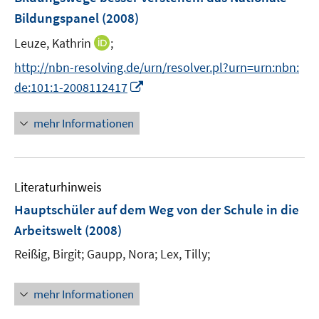
Bildungspanel
(2008)
I
Leuze, Kathrin
;
n
http://nbn-resolving.de/urn/resolver.pl?urn=urn:nbn:
n
I
de:101:1-2008112417
e
n
u
n
mehr Informationen
e
e
m
u
F
e
e
Literaturhinweis
m
n
F
Hauptschüler auf dem Weg von der Schule in die
s
e
Arbeitswelt
(2008)
t
n
e
Reißig, Birgit;
Gaupp, Nora;
Lex, Tilly;
s
r
t
ö
e
mehr Informationen
f
r
f