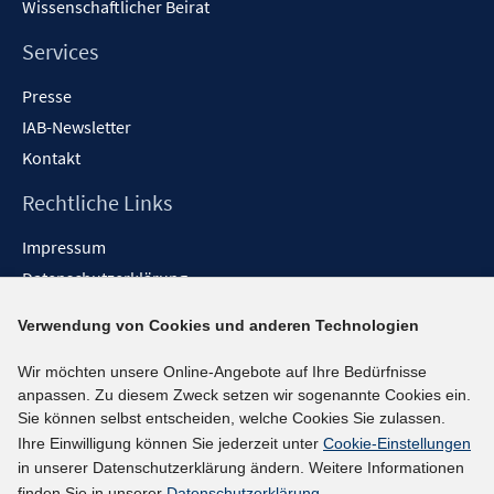
Wissenschaftlicher Beirat
Services
Presse
IAB-Newsletter
Kontakt
Rechtliche Links
Impressum
Datenschutzerklärung
Erklärung zur Barrierefreiheit
Verwendung von Cookies und anderen Technologien
Barrieren melden
Wir möchten unsere Online-Angebote auf Ihre Bedürfnisse
Social-Media-Kanäle
anpassen. Zu diesem Zweck setzen wir sogenannte Cookies ein.
Sie können selbst entscheiden, welche Cookies Sie zulassen.
BlueSky
Ihre Einwilligung können Sie jederzeit unter
Cookie-Einstellungen
YouTube
in unserer Datenschutzerklärung ändern. Weitere Informationen
LinkedIn
finden Sie in unserer
Datenschutzerklärung
.