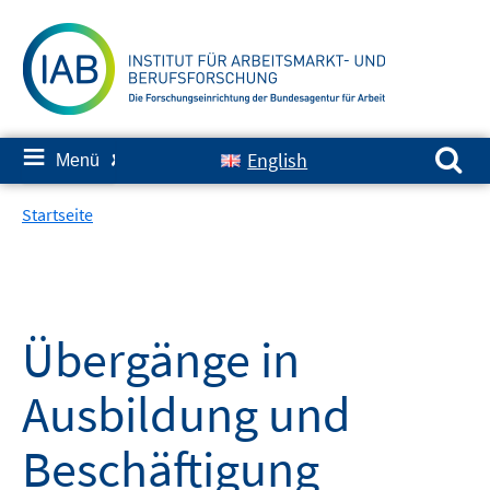
Springe
zum
Inhalt
Suchen nach:
≡
English
Menü
✘
Startseite
Übergänge in
Ausbildung und
Beschäftigung