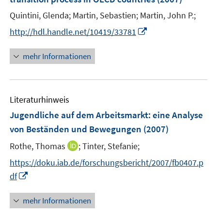
n
Quintini, Glenda;
Martin, Sebastien;
Martin, John P.;
s
t
I
http://hdl.handle.net/10419/33781
e
n
r
n
mehr Informationen
ö
e
f
u
f
e
n
Literaturhinweis
m
e
F
Jugendliche auf dem Arbeitsmarkt
:
eine Analyse
n
e
von Beständen und Bewegungen
(2007)
n
I
Rothe, Thomas
;
Tinter, Stefanie;
s
n
t
https://doku.iab.de/forschungsbericht/2007/fb0407.p
n
e
I
df
e
r
n
u
ö
n
mehr Informationen
e
f
e
m
f