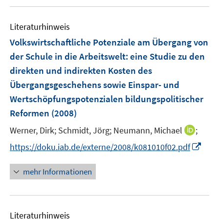
ö
n
f
e
Literaturhinweis
f
n
n
Volkswirtschaftliche Potenziale am Übergang von
e
der Schule in die Arbeitswelt
:
eine Studie zu den
n
direkten und indirekten Kosten des
Übergangsgeschehens sowie Einspar- und
Wertschöpfungspotenzialen bildungspolitischer
Reformen
(2008)
I
Werner, Dirk;
Schmidt, Jörg;
Neumann, Michael
;
n
I
https://doku.iab.de/externe/2008/k081010f02.pdf
n
n
e
n
mehr Informationen
u
e
e
u
m
e
F
Literaturhinweis
m