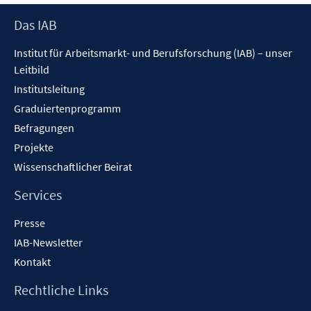
Footer
Das IAB
Inhalt
Institut für Arbeitsmarkt- und Berufsforschung (IAB) – unser
Leitbild
Institutsleitung
Graduiertenprogramm
Befragungen
Projekte
Wissenschaftlicher Beirat
Services
Presse
IAB-Newsletter
Kontakt
Rechtliche Links