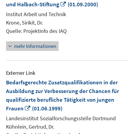
In
und Halbach-Stiftung
(01.09.2000)
neuem
Institut Arbeit und Technik
Fenster
Krone, Sirikit, Dr.
öffnen
Quelle: Projektinfo des IAQ
mehr Informationen
Externer Link
Bedarfsgerechte Zusatzqualifikationen in der
Ausbildung zur Verbesserung der Chancen für
qualifizierte berufliche Tätigkeit von jungen
In
Frauen
(01.06.1999)
neuem
Landesinstitut Sozialforschungsstelle Dortmund
Fenster
Kühnlein, Gertrud, Dr.
öffnen