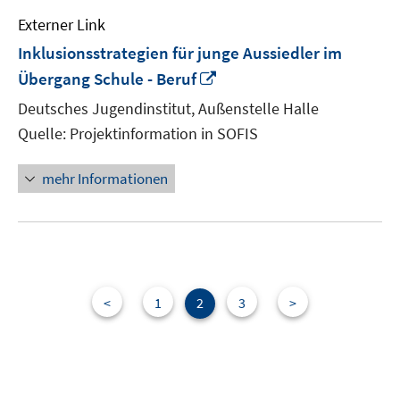
Externer Link
Inklusionsstrategien für junge Aussiedler im
In
Übergang Schule - Beruf
neuem
Deutsches Jugendinstitut, Außenstelle Halle
Fenster
Quelle: Projektinformation in SOFIS
öffnen
mehr Informationen
<
1
2
3
>