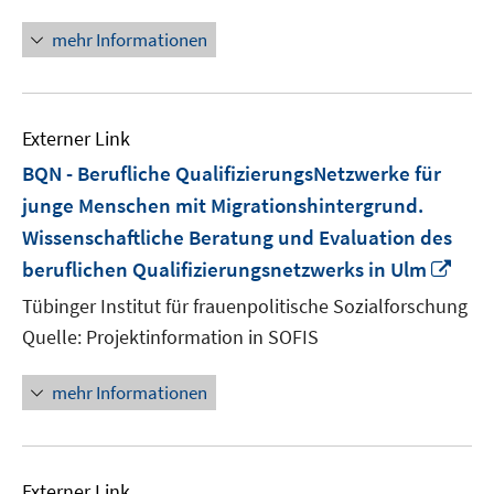
mehr Informationen
Externer Link
BQN - Berufliche QualifizierungsNetzwerke für
junge Menschen mit Migrationshintergrund.
Wissenschaftliche Beratung und Evaluation des
In
beruflichen Qualifizierungsnetzwerks in Ulm
neu
Tübinger Institut für frauenpolitische Sozialforschung
Fens
Quelle: Projektinformation in SOFIS
öffn
mehr Informationen
Externer Link