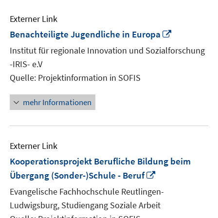
Externer Link
In
Benachteiligte Jugendliche in Europa
neuem
Institut für regionale Innovation und Sozialforschung
Fenster
-IRIS- e.V
öffnen
Quelle: Projektinformation in SOFIS
mehr Informationen
Externer Link
Kooperationsprojekt Berufliche Bildung beim
In
Übergang (Sonder-)Schule - Beruf
neuem
Evangelische Fachhochschule Reutlingen-
Fenster
Ludwigsburg, Studiengang Soziale Arbeit
öffnen