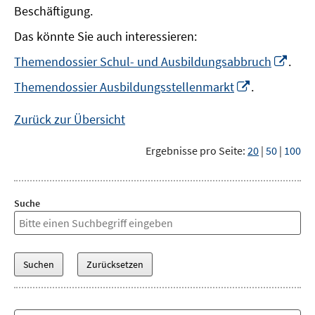
Beschäftigung.
Das könnte Sie auch interessieren:
In
Themendossier Schul- und Ausbildungsabbruch
.
neu
In
Themendossier Ausbildungsstellenmarkt
.
Fens
neuem
öffn
Fenster
Zurück zur Übersicht
öffnen
Ergebnisse pro Seite:
20
|
50
|
100
Suche