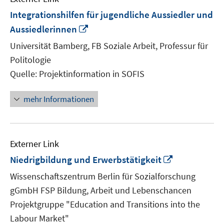
Integrationshilfen für jugendliche Aussiedler und
In
Aussiedlerinnen
neuem
Universität Bamberg, FB Soziale Arbeit, Professur für
Fenster
Politologie
öffnen
Quelle: Projektinformation in SOFIS
mehr Informationen
Externer Link
In
Niedrigbildung und Erwerbstätigkeit
neuem
Wissenschaftszentrum Berlin für Sozialforschung
Fenster
gGmbH FSP Bildung, Arbeit und Lebenschancen
öffnen
Projektgruppe "Education and Transitions into the
Labour Market"