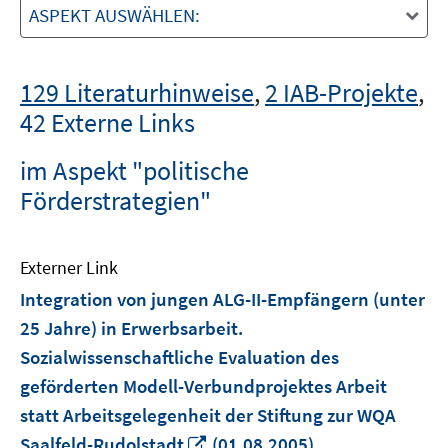
ASPEKT AUSWÄHLEN:
129 Literaturhinweise
,
2 IAB-Projekte
,
42 Externe Links
im Aspekt "politische
Förderstrategien"
Externer Link
Integration von jungen ALG-II-Empfängern (unter
25 Jahre) in Erwerbsarbeit.
Sozialwissenschaftliche Evaluation des
geförderten Modell-Verbundprojektes Arbeit
statt Arbeitsgelegenheit der Stiftung zur WQA
In
Saalfeld-Rudolstadt
(01.08.2005)