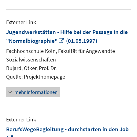
Externer Link
Jugendwerkstätten - Hilfe bei der Passage in die
In
"Normalbiographie"
(01.05.1997)
neuem
Fachhochschule Köln, Fakultät für Angewandte
Fenster
Sozialwissenschaften
öffnen
Bujard, Otker, Prof. Dr.
Quelle: Projekthomepage
mehr Informationen
Externer Link
BerufsWegeBegleitung - durchstarten in den Job