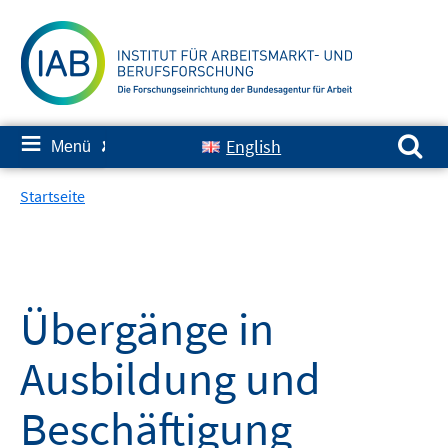
Springe
zum
Inhalt
Suchen nach:
≡
English
Menü
✘
Startseite
Übergänge in
Ausbildung und
Beschäftigung