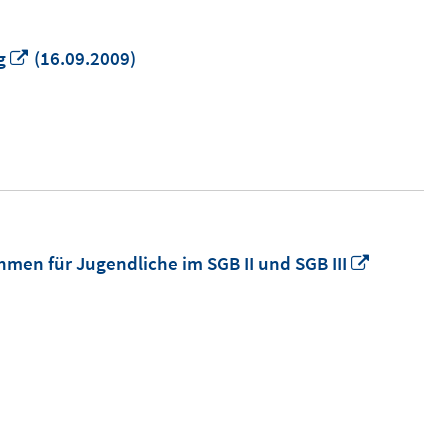
In
g
(16.09.2009)
neuem
Fenster
öffnen
In
men für Jugendliche im SGB II und SGB III
neuem
Fenster
öffnen