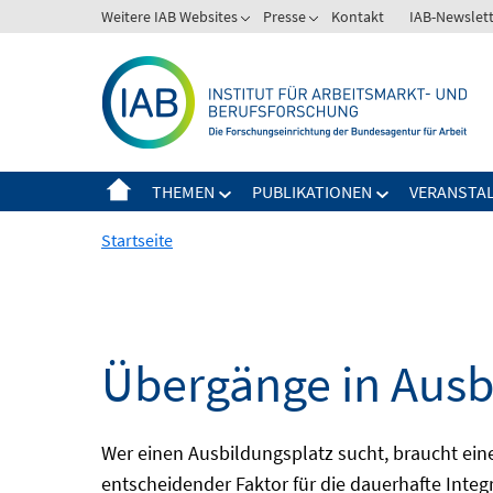
Springe
Weitere IAB Websites
Presse
Kontakt
IAB-Newslet
zum
Inhalt
THEMEN
PUBLIKATIONEN
VERANSTA
Startseite
Übergänge in Ausb
Wer einen Ausbildungsplatz sucht, braucht ei
entscheidender Faktor für die dauerhafte Integ