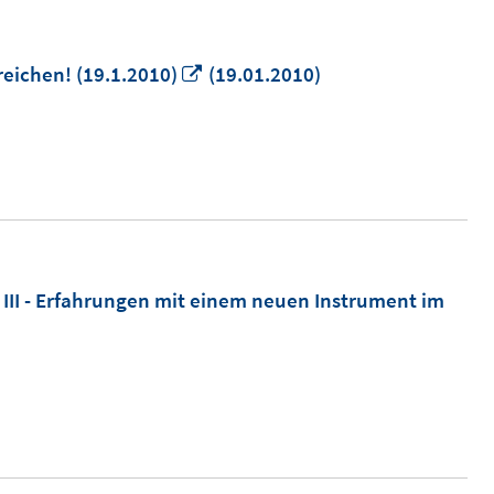
In
reichen! (19.1.2010)
(19.01.2010)
neuem
Fenster
öffnen
 III - Erfahrungen mit einem neuen Instrument im