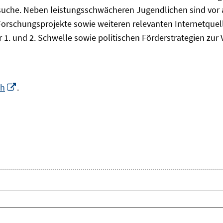
che. Neben leistungsschwächeren Jugendlichen sind vor all
Forschungsprojekte sowie weiteren relevanten Internetquel
 1. und 2. Schwelle sowie politischen Förderstrategien zu
In
ch
.
neuem
Fenster
euem
öffnen
nster
fnen