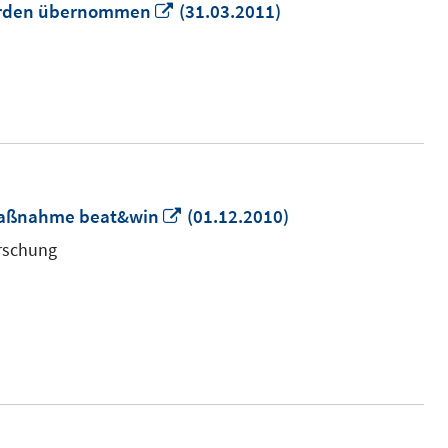
In
werden übernommen
(31.03.2011)
neuem
Fenster
öffnen
In
 Maßnahme beat&win
(01.12.2010)
neuem
orschung
Fenster
öffnen