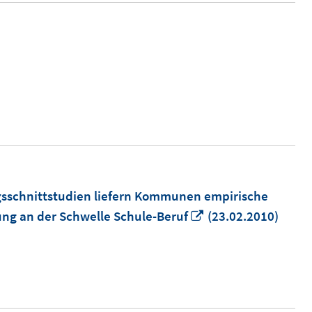
gsschnittstudien liefern Kommunen empirische
In
ung an der Schwelle Schule-Beruf
(23.02.2010)
neuem
Fenster
öffnen