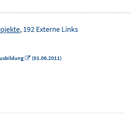
rojekte
,
192 Externe Links
In
Ausbildung
(01.06.2011)
neuem
Fenster
öffnen