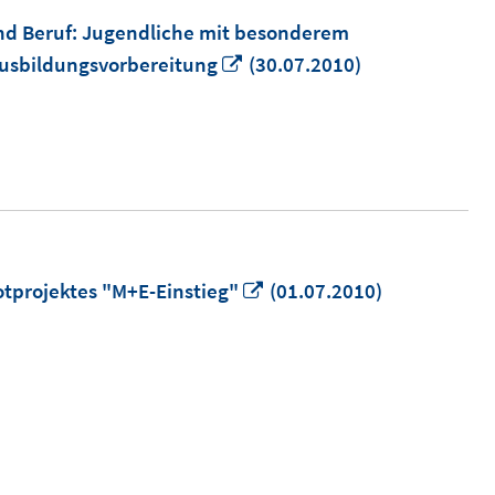
nd Beruf: Jugendliche mit besonderem
In
usbildungsvorbereitung
(30.07.2010)
neuem
Fenster
öffnen
In
otprojektes "M+E-Einstieg"
(01.07.2010)
neuem
Fenster
öffnen