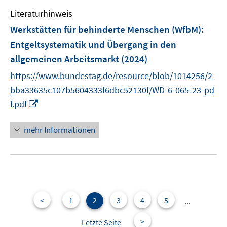
e
n
Literaturhinweis
m
F
Werkstätten für behinderte Menschen (WfbM)
:
e
Entgeltsystematik und Übergang in den
n
allgemeinen Arbeitsmarkt
(2024)
s
t
https://www.bundestag.de/resource/blob/1014256/2
e
bba33635c107b5604333f6dbc52130f/WD-6-065-23-pd
r
I
f.pdf
ö
n
f
n
mehr Informationen
f
e
n
u
e
e
n
m
F
e
<
1
2
3
4
5
...
n
>
Letzte Seite
s