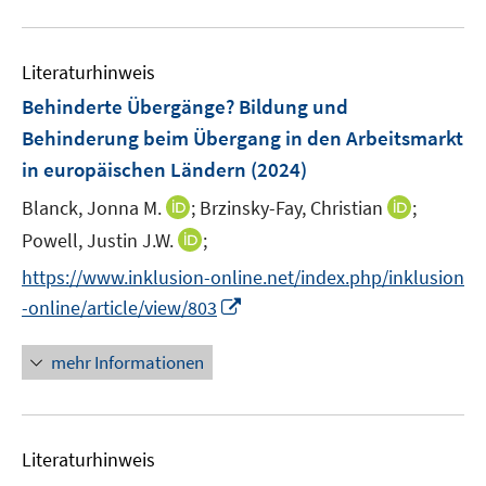
n
n
F
f
u
e
e
e
n
e
n
n
n
e
Literaturhinweis
m
s
n
F
Behinderte Übergänge? Bildung und
t
e
e
Behinderung beim Übergang in den Arbeitsmarkt
n
r
in europäischen Ländern
(2024)
s
ö
t
I
I
Blanck, Jonna M.
;
Brzinsky-Fay, Christian
;
f
e
n
n
f
I
Powell, Justin J.W.
;
r
n
n
n
n
https://www.inklusion-online.net/index.php/inklusion
ö
e
e
e
n
I
-online/article/view/803
f
u
u
n
e
n
f
e
e
u
n
n
mehr Informationen
m
m
e
e
e
F
F
m
u
n
e
e
F
e
n
n
e
Literaturhinweis
m
s
s
n