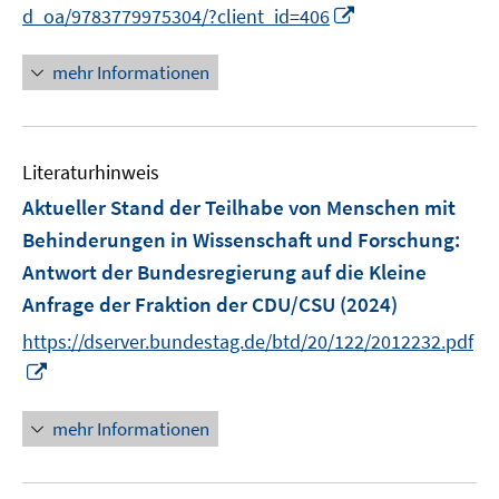
n
f
I
d_oa/9783779975304/?client_id=406
f
e
n
n
f
n
e
n
mehr Informationen
n
n
e
e
u
n
e
Literaturhinweis
m
F
Aktueller Stand der Teilhabe von Menschen mit
e
Behinderungen in Wissenschaft und Forschung
:
n
Antwort der Bundesregierung auf die Kleine
s
Anfrage der Fraktion der CDU/CSU
(2024)
t
e
https://dserver.bundestag.de/btd/20/122/2012232.pdf
r
I
ö
n
f
n
mehr Informationen
f
e
n
u
e