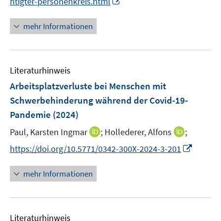
htigter-personenkreis.html
n
n
n
mehr Informationen
e
u
e
Literaturhinweis
m
F
Arbeitsplatzverluste bei Menschen mit
e
Schwerbehinderung während der Covid-19-
n
Pandemie
(2024)
s
t
I
I
Paul, Karsten Ingmar
;
Hollederer, Alfons
;
e
n
n
I
https://doi.org/10.5771/0342-300X-2024-3-201
r
n
n
n
ö
e
e
n
mehr Informationen
f
u
u
e
f
e
e
u
n
m
m
e
e
F
F
Literaturhinweis
m