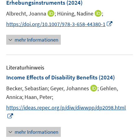
e
e
Erhebungsinstruments
(2024)
t
ö
r
r
e
I
I
Albrecht, Joanna
;
Hüning, Nadine
;
f
ö
ö
r
n
n
f
f
f
I
https://doi.org/10.1007/978-3-658-44380-1
ö
n
n
n
f
f
n
f
e
e
e
n
n
n
mehr Informationen
f
u
u
n
e
e
e
n
e
e
n
n
u
e
m
m
e
n
F
F
Literaturhinweis
m
e
e
F
Income Effects of Disability Benefits
(2024)
n
n
e
s
s
I
Becker, Sebastian;
Geyer, Johannes
;
Gehlen,
n
t
t
n
Annica;
Haan, Peter;
s
e
e
n
t
https://ideas.repec.org/p/diw/diwwpp/dp2098.html
r
r
e
e
I
ö
ö
u
r
n
f
f
e
ö
n
mehr Informationen
f
f
m
f
e