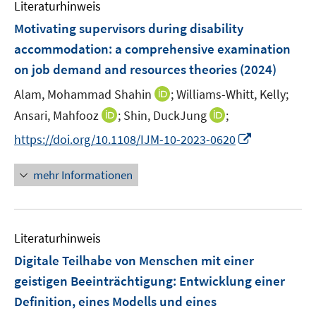
Literaturhinweis
Motivating supervisors during disability
accommodation: a comprehensive examination
on job demand and resources theories
(2024)
I
Alam, Mohammad Shahin
;
Williams-Whitt, Kelly;
n
I
I
Ansari, Mahfooz
;
Shin, DuckJung
;
n
n
n
I
https://doi.org/10.1108/IJM-10-2023-0620
e
n
n
n
u
e
e
n
mehr Informationen
e
u
u
e
m
e
e
u
F
m
m
e
e
F
F
Literaturhinweis
m
n
e
e
F
Digitale Teilhabe von Menschen mit einer
s
n
n
e
t
geistigen Beeinträchtigung
:
Entwicklung einer
s
s
n
e
Definition, eines Modells und eines
t
t
s
r