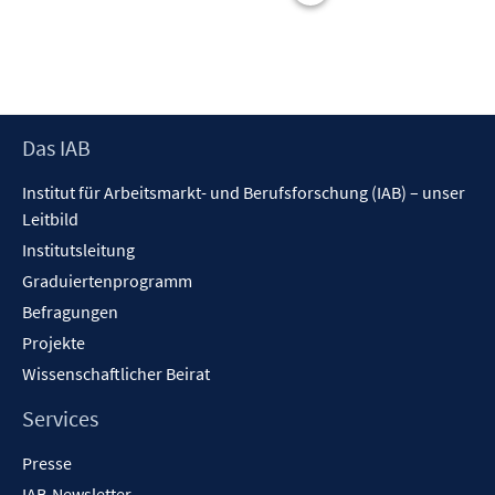
t
e
r
ö
f
Footer
Das IAB
f
Inhalt
n
Institut für Arbeitsmarkt- und Berufsforschung (IAB) – unser
e
Leitbild
n
Institutsleitung
Graduiertenprogramm
Befragungen
Projekte
Wissenschaftlicher Beirat
Services
Presse
IAB-Newsletter