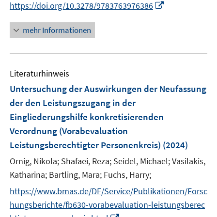
I
https://doi.org/10.3278/9783763976386
ö
r
n
f
ö
n
mehr Informationen
f
f
e
n
f
u
e
n
e
n
e
Literaturhinweis
m
n
F
Untersuchung der Auswirkungen der Neufassung
e
der den Leistungszugang in der
n
Eingliederungshilfe konkretisierenden
s
Verordnung (Vorabevaluation
t
e
Leistungsberechtigter Personenkreis)
(2024)
r
Ornig, Nikola;
Shafaei, Reza;
Seidel, Michael;
Vasilakis,
ö
Katharina;
Bartling, Mara;
Fuchs, Harry;
f
f
https://www.bmas.de/DE/Service/Publikationen/Forsc
n
hungsberichte/fb630-vorabevaluation-leistungsberec
e
I