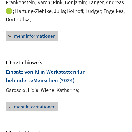
e
t
Frankenstein, Karen;
Rink, Benjamin;
Langer, Andreas
f
ö
ö
r
e
f
I
;
Hartung-Ziehlke, Julia;
Kolhoff, Ludger;
Engelkes,
f
f
ö
r
n
n
Dörte Ulka;
f
f
f
ö
e
n
n
n
f
f
n
e
e
e
n
mehr Informationen
f
u
n
n
e
n
e
n
e
m
n
F
Literaturhinweis
e
Einsatz von KI in Werkstätten für
n
behinderteMenschen
(2024)
s
t
Garoscio, Lidia;
Wiehe, Katharina;
e
r
mehr Informationen
ö
f
f
n