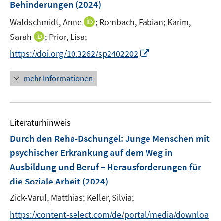
Behinderungen
(2024)
t
e
I
Waldschmidt, Anne
;
Rombach, Fabian;
Karim,
r
n
I
Sarah
;
Prior, Lisa;
ö
n
n
I
f
https://doi.org/10.3262/sp2402202
e
n
n
f
u
e
n
n
mehr Informationen
e
u
e
e
m
e
u
n
F
m
e
e
F
Literaturhinweis
m
n
e
F
Durch den Reha-Dschungel: Junge Menschen mit
s
n
e
t
psychischer Erkrankung auf dem Weg in
s
n
e
Ausbildung und Beruf – Herausforderungen für
t
s
r
e
die Soziale Arbeit
(2024)
t
ö
r
e
Zick-Varul, Matthias;
Keller, Silvia;
f
ö
r
f
f
https://content-select.com/de/portal/media/downloa
ö