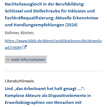
F
Nachteilsausgleich in der Berufsbildung:
e
Schlüssel und Stellschraube für Inklusion und
n
Fachkräftequalifizierung
:
Aktuelle Erkenntnisse
s
und Handlungsempfehlungen
(2024)
t
e
Vollmer, Kirsten;
r
https://www.bibb.de/dienst/publikationen/de/downlo
ö
I
ad/19689
f
n
f
n
mehr Informationen
n
e
e
u
n
e
Literaturhinweis
m
F
Und „das Arbeitsamt hat halt gesagt …“:
e
Komplexe Akteure als Dispositivelemente in
n
Erwerbsbiographien von Menschen mit
s