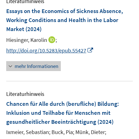
Literaturhinweis
e
Essays on the Economics of Sickness Absence,
n
Working Conditions and Health in the Labor
Market
(2024)
I
Hiesinger, Karolin
;
n
I
http://doi.org/10.5283/epub.55427
n
n
e
n
mehr Informationen
u
e
e
u
m
e
F
Literaturhinweis
m
e
F
Chancen für Alle durch (berufliche) Bildung
:
n
e
Inklusion und Teilhabe für Menschen mit
s
n
gesundheitlicher Beeinträchtigung
t
(2024)
s
e
t
Ixmeier, Sebastian;
Buck, Pia;
Münk, Dieter;
r
e