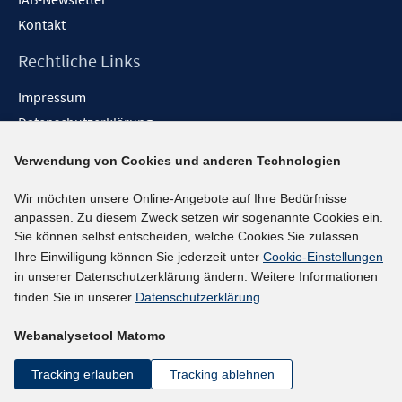
Kontakt
Rechtliche Links
Impressum
Datenschutzerklärung
Erklärung zur Barrierefreiheit
Verwendung von Cookies und anderen Technologien
Barrieren melden
Wir möchten unsere Online-Angebote auf Ihre Bedürfnisse
Social-Media-Kanäle
anpassen. Zu diesem Zweck setzen wir sogenannte Cookies ein.
Sie können selbst entscheiden, welche Cookies Sie zulassen.
BlueSky
Ihre Einwilligung können Sie jederzeit unter
Cookie-Einstellungen
YouTube
in unserer Datenschutzerklärung ändern. Weitere Informationen
LinkedIn
finden Sie in unserer
Datenschutzerklärung
.
XING
Webanalysetool Matomo
kununu
Netiquette
Tracking erlauben
Tracking ablehnen