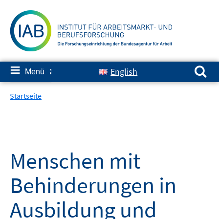
Springe
zum
Inhalt
Suchen nach:
≡
English
Menü
✘
Startseite
Menschen mit
Behinderungen in
Ausbildung und