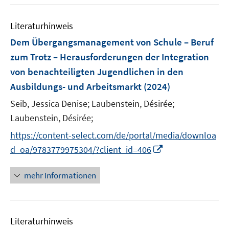
ö
n
n
f
f
e
e
n
Literaturhinweis
f
n
n
e
n
Dem Übergangsmanagement von Schule – Beruf
n
e
zum Trotz – Herausforderungen der Integration
n
von benachteiligten Jugendlichen in den
Ausbildungs- und Arbeitsmarkt
(2024)
Seib, Jessica Denise;
Laubenstein, Désirée;
Laubenstein, Désirée;
https://content-select.com/de/portal/media/downloa
I
d_oa/9783779975304/?client_id=406
n
n
mehr Informationen
e
u
e
Literaturhinweis
m