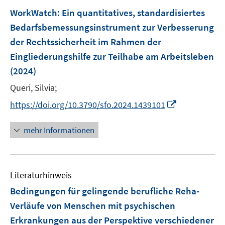
n
e
e
F
WorkWatch: Ein quantitatives, standardisiertes
n
n
e
Bedarfsbemessungsinstrument zur Verbesserung
s
s
n
der Rechtssicherheit im Rahmen der
t
t
s
e
e
Eingliederungshilfe zur Teilhabe am Arbeitsleben
t
r
r
e
(2024)
ö
ö
r
Queri, Silvia;
f
f
ö
f
f
I
https://doi.org/10.3790/sfo.2024.1439101
f
n
n
n
f
e
e
n
n
mehr Informationen
n
n
e
e
u
n
e
Literaturhinweis
m
F
Bedingungen für gelingende berufliche Reha-
e
Verläufe von Menschen mit psychischen
n
Erkrankungen aus der Perspektive verschiedener
s