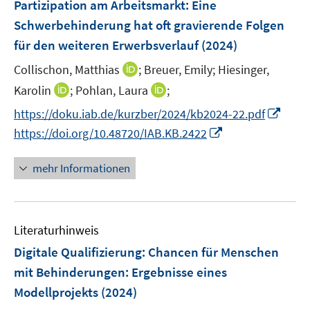
F
Partizipation am Arbeitsmarkt: Eine
t
t
s
e
e
e
Schwerbehinderung hat oft gravierende Folgen
t
n
r
r
e
für den weiteren Erwerbsverlauf
(2024)
s
ö
ö
r
t
I
Collischon, Matthias
;
Breuer, Emily;
Hiesinger,
f
f
ö
e
n
f
f
I
I
Karolin
;
Pohlan, Laura
;
f
r
n
n
n
n
n
f
I
https://doku.iab.de/kurzber/2024/kb2024-22.pdf
ö
e
e
e
n
n
n
n
I
https://doi.org/10.48720/IAB.KB.2422
f
u
n
n
e
e
e
n
n
f
e
u
u
n
e
n
n
mehr Informationen
m
e
e
u
e
e
F
m
m
e
u
n
e
F
F
m
e
n
e
e
F
Literaturhinweis
m
s
n
n
e
F
Digitale Qualifizierung: Chancen für Menschen
t
s
s
n
e
e
mit Behinderungen
:
Ergebnisse eines
t
t
s
n
r
e
e
Modellprojekts
(2024)
t
s
ö
r
r