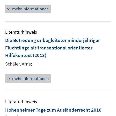
ö
mehr Informationen
f
f
n
e
Literaturhinweis
n
Die Betreuung unbegleiteter minderjähriger
Flüchtlinge als transnational orientierter
Hilfekontext
(2013)
Schäfer, Arne;
mehr Informationen
Literaturhinweis
Hohenheimer Tage zum Ausländerrecht 2010