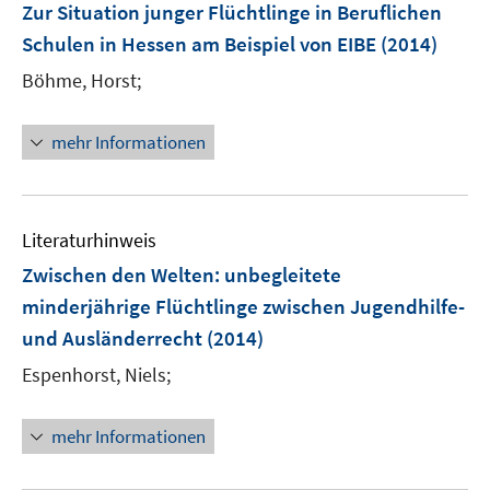
F
Zur Situation junger Flüchtlinge in Beruflichen
e
Schulen in Hessen am Beispiel von EIBE
(2014)
n
Böhme, Horst;
s
t
e
mehr Informationen
r
ö
f
Literaturhinweis
f
n
Zwischen den Welten
:
unbegleitete
e
minderjährige Flüchtlinge zwischen Jugendhilfe-
n
und Ausländerrecht
(2014)
Espenhorst, Niels;
mehr Informationen