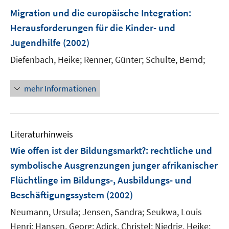
n
Migration und die europäische Integration
:
Herausforderungen für die Kinder- und
Jugendhilfe
(2002)
Diefenbach, Heike;
Renner, Günter;
Schulte, Bernd;
mehr Informationen
Literaturhinweis
Wie offen ist der Bildungsmarkt?
:
rechtliche und
symbolische Ausgrenzungen junger afrikanischer
Flüchtlinge im Bildungs-, Ausbildungs- und
Beschäftigungssystem
(2002)
Neumann, Ursula;
Jensen, Sandra;
Seukwa, Louis
Henri;
Hansen, Georg;
Adick, Christel;
Niedrig, Heike;