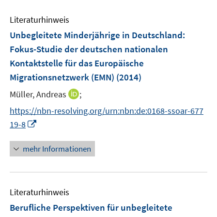
Literaturhinweis
Unbegleitete Minderjährige in Deutschland
:
Fokus-Studie der deutschen nationalen
Kontaktstelle für das Europäische
Migrationsnetzwerk (EMN)
(2014)
I
Müller, Andreas
;
n
https://nbn-resolving.org/urn:nbn:de:0168-ssoar-677
n
I
19-8
e
n
u
n
mehr Informationen
e
e
m
u
F
e
e
Literaturhinweis
m
n
F
Berufliche Perspektiven für unbegleitete
s
e