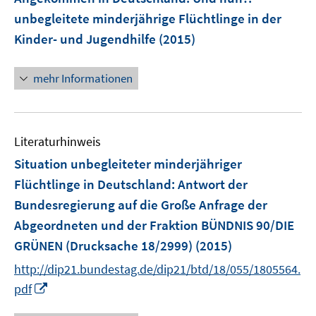
e
unbegleitete minderjährige Flüchtlinge in der
n
Kinder- und Jugendhilfe
(2015)
s
t
e
mehr Informationen
r
ö
f
Literaturhinweis
f
n
Situation unbegleiteter minderjähriger
e
Flüchtlinge in Deutschland
:
Antwort der
n
Bundesregierung auf die Große Anfrage der
Abgeordneten und der Fraktion BÜNDNIS 90/DIE
GRÜNEN (Drucksache 18/2999)
(2015)
http://dip21.bundestag.de/dip21/btd/18/055/1805564.
I
pdf
n