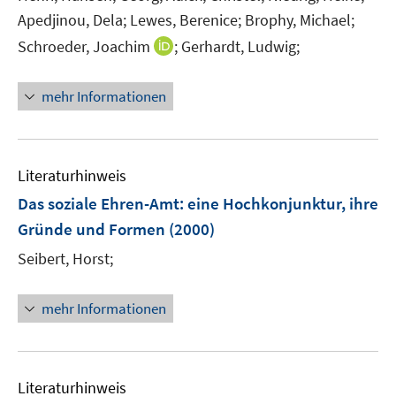
Apedjinou, Dela;
Lewes, Berenice;
Brophy, Michael;
I
Schroeder, Joachim
;
Gerhardt, Ludwig;
n
n
mehr Informationen
e
u
e
m
Literaturhinweis
F
Das soziale Ehren-Amt
:
eine Hochkonjunktur, ihre
e
Gründe und Formen
(2000)
n
s
Seibert, Horst;
t
e
mehr Informationen
r
ö
f
f
Literaturhinweis