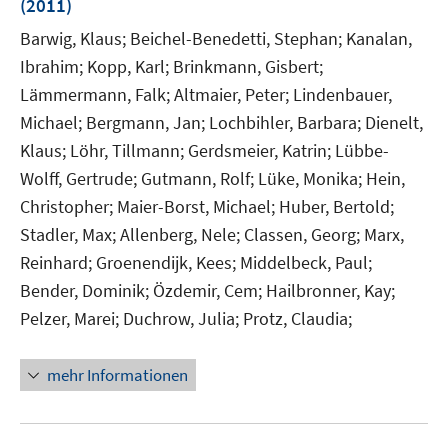
(2011)
Barwig, Klaus;
Beichel-Benedetti, Stephan;
Kanalan,
Ibrahim;
Kopp, Karl;
Brinkmann, Gisbert;
Lämmermann, Falk;
Altmaier, Peter;
Lindenbauer,
Michael;
Bergmann, Jan;
Lochbihler, Barbara;
Dienelt,
Klaus;
Löhr, Tillmann;
Gerdsmeier, Katrin;
Lübbe-
Wolff, Gertrude;
Gutmann, Rolf;
Lüke, Monika;
Hein,
Christopher;
Maier-Borst, Michael;
Huber, Bertold;
Stadler, Max;
Allenberg, Nele;
Classen, Georg;
Marx,
Reinhard;
Groenendijk, Kees;
Middelbeck, Paul;
Bender, Dominik;
Özdemir, Cem;
Hailbronner, Kay;
Pelzer, Marei;
Duchrow, Julia;
Protz, Claudia;
mehr Informationen