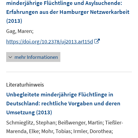
minderjährige Flüchtlinge und Asylsuchende
:
t
n
e
Erfahrungen aus der Hamburger Netzwerkarbeit
s
r
(2013)
t
ö
e
Gag, Maren;
f
r
f
I
https://doi.org/10.2378/uj2013.art15d
ö
n
n
f
e
n
mehr Informationen
f
n
e
n
u
e
e
n
Literaturhinweis
m
F
Unbegleitete minderjährige Flüchtlinge in
e
Deutschland
:
rechtliche Vorgaben und deren
n
Umsetzung
(2013)
s
t
Schmieglitz, Stephan;
Beißwenger, Martin;
Tießler-
e
Marenda, Elke;
Mohr, Tobias;
Irmler, Dorothea;
r