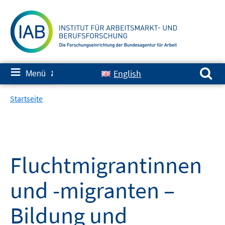
Springe
zum
Inhalt
Suchen nach:
≡
English
Menü
✘
Startseite
Fluchtmigrantinnen
und -migranten –
Bildung und