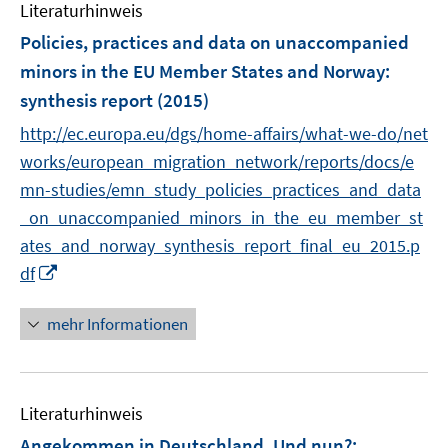
Literaturhinweis
Policies, practices and data on unaccompanied
minors in the EU Member States and Norway
:
synthesis report
(2015)
http://ec.europa.eu/dgs/home-affairs/what-we-do/net
works/european_migration_network/reports/docs/e
mn-studies/emn_study_policies_practices_and_data
_on_unaccompanied_minors_in_the_eu_member_st
ates_and_norway_synthesis_report_final_eu_2015.p
I
df
n
n
mehr Informationen
e
u
e
Literaturhinweis
m
F
Angekommen in Deutschland. Und nun?
: