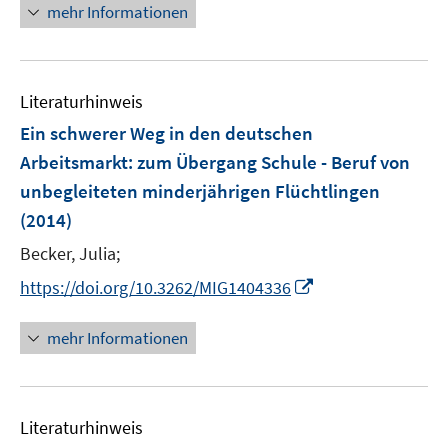
n
mehr Informationen
e
u
e
Literaturhinweis
m
F
Ein schwerer Weg in den deutschen
e
Arbeitsmarkt: zum Übergang Schule - Beruf von
n
unbegleiteten minderjährigen Flüchtlingen
s
(2014)
t
e
Becker, Julia;
r
I
https://doi.org/10.3262/MIG1404336
ö
n
f
n
mehr Informationen
f
e
n
u
e
e
n
Literaturhinweis
m