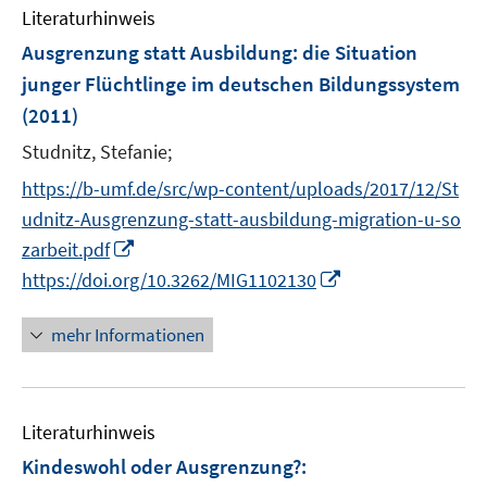
Literaturhinweis
Ausgrenzung statt Ausbildung
:
die Situation
junger Flüchtlinge im deutschen Bildungssystem
(2011)
Studnitz, Stefanie;
https://b-umf.de/src/wp-content/uploads/2017/12/St
udnitz-Ausgrenzung-statt-ausbildung-migration-u-so
I
zarbeit.pdf
n
I
https://doi.org/10.3262/MIG1102130
n
n
e
n
mehr Informationen
u
e
e
u
m
e
F
Literaturhinweis
m
e
F
Kindeswohl oder Ausgrenzung?
:
n
e