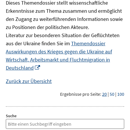
Dieses Themendossier stellt wissenschaftliche
Erkenntnisse zum Thema zusammen und ermöglicht
den Zugang zu weiterführenden Informationen sowie
zu Positionen der politischen Akteure.
Literatur zur besonderen Situation der Geflüchteten
aus der Ukraine finden Sie im
Themendossier
Auswirkungen des Krieges gegen die Ukraine auf
Wirtschaft, Arbeitsmarkt und Fluchtmigration in
In
Deutschland
neuem
Fenster
Zurück zur Übersicht
öffnen
Ergebnisse pro Seite:
20
|
50
|
100
Suche