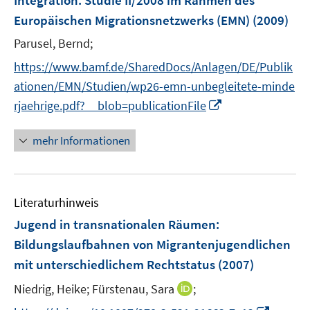
Integration. Studie II/2008 im Rahmen des
Europäischen Migrationsnetzwerks (EMN)
(2009)
Parusel, Bernd;
https://www.bamf.de/SharedDocs/Anlagen/DE/Publik
ationen/EMN/Studien/wp26-emn-unbegleitete-minde
I
rjaehrige.pdf?__blob=publicationFile
n
n
mehr Informationen
e
u
e
Literaturhinweis
m
F
Jugend in transnationalen Räumen
:
e
Bildungslaufbahnen von Migrantenjugendlichen
n
mit unterschiedlichem Rechtstatus
(2007)
s
t
I
Niedrig, Heike;
Fürstenau, Sara
;
e
n