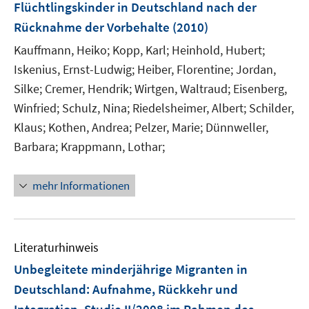
Flüchtlingskinder in Deutschland nach der
s
n
Rücknahme der Vorbehalte
(2010)
t
s
e
t
Kauffmann, Heiko;
Kopp, Karl;
Heinhold, Hubert;
r
e
Iskenius, Ernst-Ludwig;
Heiber, Florentine;
Jordan,
ö
r
Silke;
Cremer, Hendrik;
Wirtgen, Waltraud;
Eisenberg,
f
ö
Winfried;
Schulz, Nina;
Riedelsheimer, Albert;
Schilder,
f
f
Klaus;
Kothen, Andrea;
Pelzer, Marie;
Dünnweller,
n
f
e
Barbara;
Krappmann, Lothar;
n
n
e
n
mehr Informationen
Literaturhinweis
Unbegleitete minderjährige Migranten in
Deutschland
:
Aufnahme, Rückkehr und