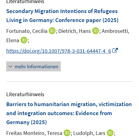
Literaturhinweis
m
n
e
e
F
Secondary Migration Intentions of Refugees
n
n
e
Living in Germany
:
Conference paper
(2025)
s
n
t
I
I
Fortunato, Cecilia
;
Dietrich, Hans
;
Ambrosetti,
s
e
n
n
t
I
Elena
;
r
n
n
e
n
I
https://doi.org/10.1007/978-3-031-64447-4_6
ö
e
e
r
n
n
f
u
u
ö
e
n
f
mehr Informationen
e
e
f
u
e
n
m
m
f
e
u
e
F
F
n
m
e
n
e
e
e
F
Literaturhinweis
m
n
n
n
e
F
Barriers to humanitarian migration, victimization
s
s
n
e
t
t
and integration outcomes: Evidence from
s
n
e
e
Germany
t
(2025)
s
r
r
e
t
I
I
Freitas Monteiro, Teresa
;
Ludolph, Lars
;
ö
ö
r