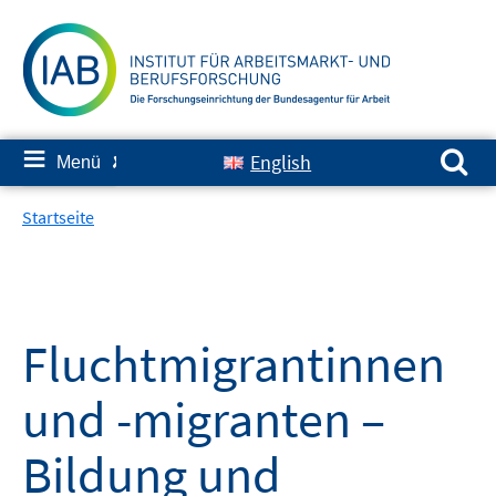
Springe
zum
Inhalt
Suchen nach:
≡
English
Menü
✘
Startseite
Fluchtmigrantinnen
und -migranten –
Bildung und