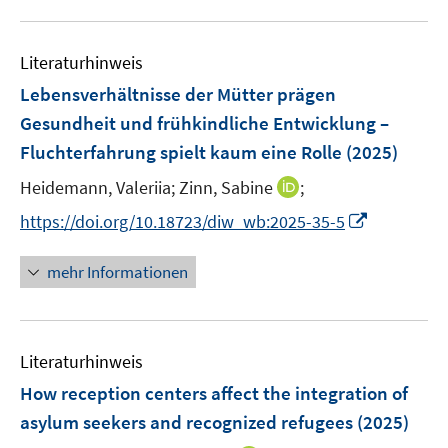
f
e
f
u
n
m
f
e
e
F
n
Literaturhinweis
m
n
e
e
F
Lebensverhältnisse der Mütter prägen
n
n
e
Gesundheit und frühkindliche Entwicklung –
s
n
Fluchterfahrung spielt kaum eine Rolle
t
(2025)
s
e
t
I
Heidemann, Valeriia;
Zinn, Sabine
;
r
e
n
I
https://doi.org/10.18723/diw_wb:2025-35-5
ö
r
n
n
f
ö
e
n
f
mehr Informationen
f
u
e
n
f
e
u
e
n
m
e
n
e
F
Literaturhinweis
m
n
e
F
How reception centers affect the integration of
n
e
asylum seekers and recognized refugees
(2025)
s
n