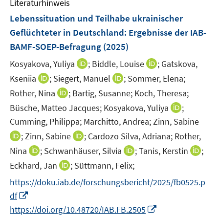
n
Literaturhinweis
m
n
e
e
e
F
Lebenssituation und Teilhabe ukrainischer
n
n
n
e
Geflüchteter in Deutschland: Ergebnisse der IAB-
s
s
n
BAMF-SOEP-Befragung
t
(2025)
t
s
e
e
t
I
I
Kosyakova, Yuliya
;
Biddle, Louise
;
Gatskova,
r
r
e
n
n
I
I
Kseniia
;
Siegert, Manuel
;
Sommer, Elena;
ö
ö
r
n
n
n
n
I
Rother, Nina
;
Bartig, Susanne;
f
Koch, Theresa;
f
ö
e
e
n
n
n
f
f
I
Büsche, Matteo Jacques;
Kosyakova, Yuliya
;
f
u
u
e
e
n
n
n
n
f
Cumming, Philippa;
Marchitto, Andrea;
Zinn, Sabine
e
e
u
u
e
e
e
n
n
m
m
I
I
;
Zinn, Sabine
;
Cardozo Silva, Adriana;
Rother,
e
e
u
n
n
e
e
F
F
n
n
m
m
I
I
I
Nina
;
Schwanhäuser, Silvia
;
Tanis, Kerstin
;
e
u
n
e
e
n
n
F
F
n
n
n
m
I
Eckhard, Jan
;
Süttmann, Felix;
e
n
n
e
e
e
e
n
n
n
F
n
m
s
s
https://doku.iab.de/forschungsbericht/2025/fb0525.p
u
u
n
n
e
e
e
e
n
F
t
t
e
I
e
s
s
df
u
u
u
n
e
e
e
e
m
n
m
t
t
I
e
e
e
https://doi.org/10.48720/IAB.FB.2505
s
u
n
r
r
F
n
F
e
e