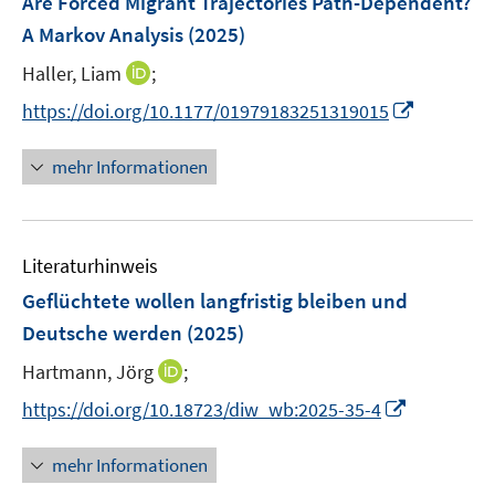
Are Forced Migrant Trajectories Path-Dependent?
s
e
A Markov Analysis
(2025)
t
n
e
I
Haller, Liam
;
s
r
n
t
I
https://doi.org/10.1177/01979183251319015
ö
n
e
n
f
e
r
n
mehr Informationen
f
u
ö
e
n
e
f
u
e
m
f
e
n
F
n
Literaturhinweis
m
e
e
F
Geflüchtete wollen langfristig bleiben und
n
n
e
Deutsche werden
(2025)
s
n
t
I
Hartmann, Jörg
;
s
e
n
t
I
https://doi.org/10.18723/diw_wb:2025-35-4
r
n
e
n
ö
e
r
n
mehr Informationen
f
u
ö
e