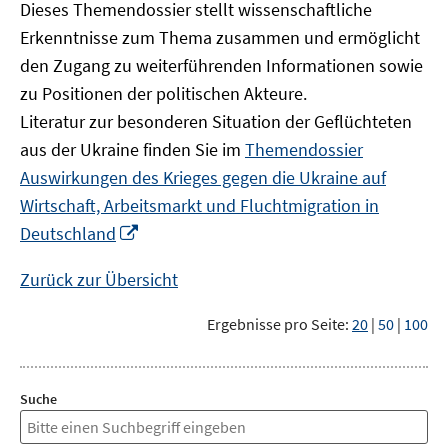
Dieses Themendossier stellt wissenschaftliche
Erkenntnisse zum Thema zusammen und ermöglicht
den Zugang zu weiterführenden Informationen sowie
zu Positionen der politischen Akteure.
Literatur zur besonderen Situation der Geflüchteten
aus der Ukraine finden Sie im
Themendossier
Auswirkungen des Krieges gegen die Ukraine auf
Wirtschaft, Arbeitsmarkt und Fluchtmigration in
In
Deutschland
neuem
Fenster
Zurück zur Übersicht
öffnen
Ergebnisse pro Seite:
20
|
50
|
100
Suche