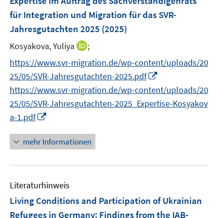
Expertise im Auftrag des Sachverständigenrats
t
s
r
r
e
für Integration und Migration für das SVR-
t
ö
ö
r
e
Jahresgutachten 2025
(2025)
f
f
ö
r
f
f
I
Kosyakova, Yuliya
;
f
ö
n
n
n
f
https://www.svr-migration.de/wp-content/uploads/20
f
e
e
n
n
f
I
25/05/SVR-Jahresgutachten-2025.pdf
n
n
e
e
n
n
https://www.svr-migration.de/wp-content/uploads/20
u
n
e
n
25/05/SVR-Jahresgutachten-2025_Expertise-Kosyakov
e
n
e
I
m
a-1.pdf
u
n
F
e
n
e
mehr Informationen
m
e
n
F
u
s
e
e
t
n
Literaturhinweis
m
e
s
F
r
Living Conditions and Participation of Ukrainian
t
e
ö
Refugees in Germany: Findings from the IAB-
e