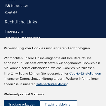
IAB-Newsletter
Kontakt
Rechtliche Links
Impressum
Datenschutzerklärung
Erklärung zur Barrierefreiheit
Verwendung von Cookies und anderen Technologien
Barrieren melden
Wir möchten unsere Online-Angebote auf Ihre Bedürfnisse
Social-Media-Kanäle
anpassen. Zu diesem Zweck setzen wir sogenannte Cookies ein.
Sie können selbst entscheiden, welche Cookies Sie zulassen.
BlueSky
Ihre Einwilligung können Sie jederzeit unter
Cookie-Einstellungen
YouTube
in unserer Datenschutzerklärung ändern. Weitere Informationen
LinkedIn
finden Sie in unserer
Datenschutzerklärung
.
XING
Webanalysetool Matomo
kununu
Netiquette
Tracking erlauben
Tracking ablehnen