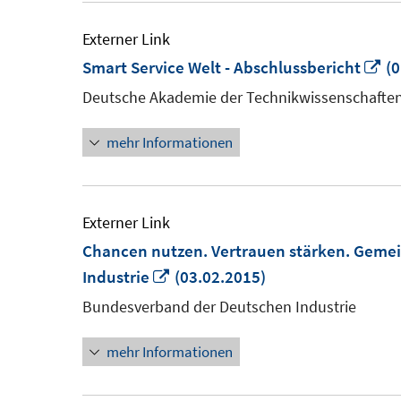
Externer Link
In
Smart Service Welt - Abschlussbericht
(0
n
Deutsche Akademie der Technikwissenschafte
Fe
mehr Informationen
öf
Externer Link
Chancen nutzen. Vertrauen stärken. Gemei
In
Industrie
(03.02.2015)
neuem
Bundesverband der Deutschen Industrie
Fenster
mehr Informationen
öffnen