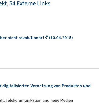
ekt
,
54 Externe Links
In
ber nicht revolutionär
(10.04.2015)
neuem
Fenster
öffnen
er digitalisierten Vernetzung von Produkten und
aft, Telekommunikation und neue Medien