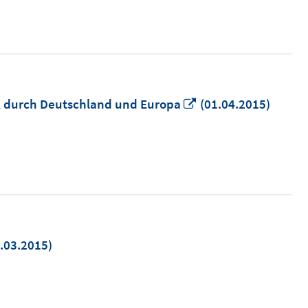
In
ck durch Deutschland und Europa
(01.04.2015)
neuem
Fenster
öffnen
.03.2015)
uem
ster
nen