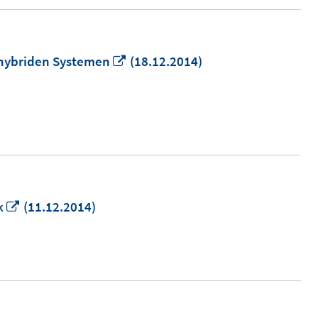
In
n hybriden Systemen
(18.12.2014)
neuem
Fenster
öffnen
In
k
(11.12.2014)
neuem
Fenster
öffnen