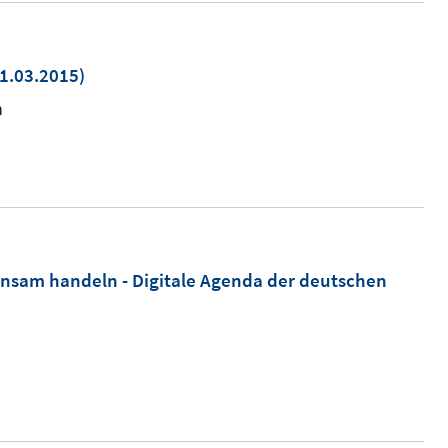
1.03.2015)
euem
n
nster
fnen
nsam handeln - Digitale Agenda der deutschen