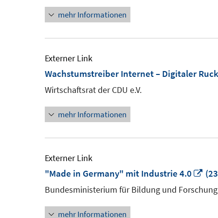
Fenster
mehr Informationen
öffnen
Externer Link
Wachstumstreiber Internet – Digitaler Ru
Wirtschaftsrat der CDU e.V.
mehr Informationen
Externer Link
In
"Made in Germany" mit Industrie 4.0
(23
ne
Bundesministerium für Bildung und Forschung
Fen
mehr Informationen
öff