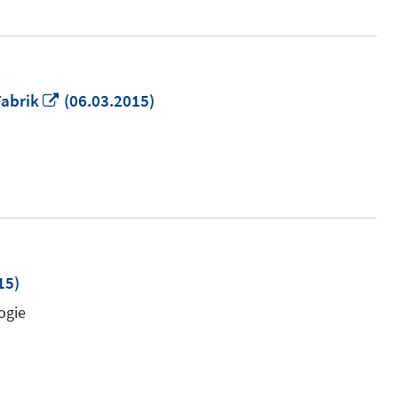
In
Fabrik
(06.03.2015)
neuem
Fenster
öffnen
15)
ogie