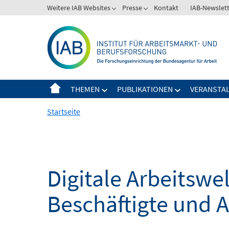
Springe
Weitere IAB Websites
Presse
Kontakt
IAB-Newslet
zum
Inhalt
THEMEN
PUBLIKATIONEN
VERANSTA
Startseite
Digitale Arbeitsw
Beschäftigte und 