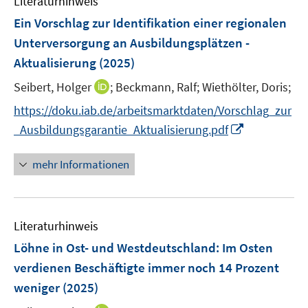
Literaturhinweis
m
t
s
e
r
F
e
Ein Vorschlag zur Identifikation einer regionalen
t
n
ö
e
r
e
Unterversorgung an Ausbildungsplätzen -
s
f
n
ö
r
Aktualisierung
(2025)
t
f
s
f
ö
e
n
t
f
I
Seibert, Holger
;
Beckmann, Ralf;
Wiethölter, Doris;
f
r
e
e
n
n
f
https://doku.iab.de/arbeitsmarktdaten/Vorschlag_zur
ö
n
r
e
n
n
I
_Ausbildungsgarantie_Aktualisierung.pdf
f
ö
n
e
e
n
f
f
u
n
n
n
mehr Informationen
f
e
e
e
n
m
u
n
e
F
e
n
e
Literaturhinweis
m
n
F
Löhne in Ost- und Westdeutschland: Im Osten
s
e
verdienen Beschäftigte immer noch 14 Prozent
t
n
e
weniger
(2025)
s
r