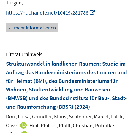
n
n
t
n
Jürgen;
f
n
n
n
e
e
e
I
f
https://hdl.handle.net/10419/281788
e
n
r
n
n
n
u
ö
n
e
mehr Informationen
e
f
e
n
m
f
u
F
n
e
e
e
Literaturhinweis
m
n
n
F
Strukturwandel in ländlichen Räumen
:
Studie im
s
e
Auftrag des Bundesministeriums des Inneren und
t
n
e
für Heimat (BMI), des Bundesministeriums für
s
r
Wohnen, Stadtentwicklung und Bauwesen
t
ö
e
(BMWSB) und des Bundesinstituts für Bau-, Stadt-
f
r
und Raumforschung (BBSR)
(2024)
f
ö
n
Dörr, Luisa;
Gründler, Klaus;
Schlepper, Marcel;
Falck,
f
e
I
Oliver
;
Heil, Philipp;
Pfaffl, Christian;
Potrafke,
f
n
n
n