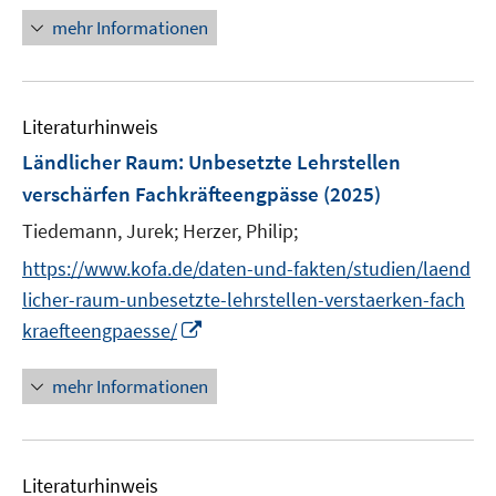
f
e
u
n
n
e
n
mehr Informationen
m
e
e
n
e
F
m
u
n
e
F
e
n
e
Literaturhinweis
m
s
n
F
Ländlicher Raum: Unbesetzte Lehrstellen
t
s
e
e
verschärfen Fachkräfteengpässe
(2025)
t
n
r
e
Tiedemann, Jurek;
Herzer, Philip;
s
ö
r
t
https://www.kofa.de/daten-und-fakten/studien/laend
f
ö
e
f
licher-raum-unbesetzte-lehrstellen-verstaerken-fach
f
r
n
I
kraefteengpaesse/
f
ö
e
n
n
f
n
n
e
mehr Informationen
f
e
n
n
u
e
e
n
Literaturhinweis
m