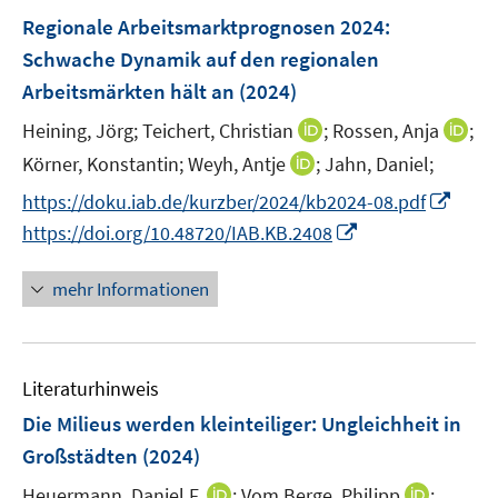
n
n
e
F
Regionale Arbeitsmarktprognosen 2024:
s
s
n
e
Schwache Dynamik auf den regionalen
t
t
s
n
e
e
Arbeitsmärkten hält an
(2024)
t
s
r
r
e
t
I
I
Heining, Jörg;
Teichert, Christian
;
Rossen, Anja
;
ö
ö
r
e
n
n
I
Körner, Konstantin;
Weyh, Antje
;
Jahn, Daniel;
f
f
ö
r
n
n
n
f
f
I
f
https://doku.iab.de/kurzber/2024/kb2024-08.pdf
ö
e
e
n
n
n
n
f
I
https://doi.org/10.48720/IAB.KB.2408
f
u
u
e
e
e
n
n
n
f
e
e
u
n
n
e
e
n
n
mehr Informationen
m
m
e
u
n
e
e
F
F
m
e
u
n
e
e
F
m
e
n
n
e
F
Literaturhinweis
m
s
s
n
e
F
Die Milieus werden kleinteiliger
:
Ungleichheit in
t
t
s
n
e
e
e
Großstädten
(2024)
t
s
n
r
r
e
t
I
I
Heuermann, Daniel F.
;
Vom Berge, Philipp
;
s