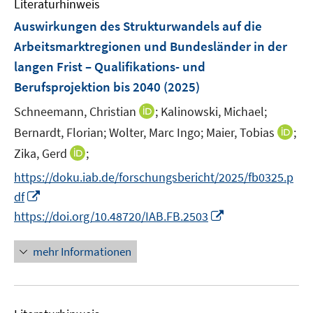
F
Literaturhinweis
m
s
s
e
F
Auswirkungen des Strukturwandels auf die
t
t
n
e
e
e
Arbeitsmarktregionen und Bundesländer in der
s
n
r
r
langen Frist – Qualifikations- und
t
s
ö
ö
e
Berufsprojektion bis 2040
(2025)
t
f
f
r
e
f
I
f
Schneemann, Christian
;
Kalinowski, Michael;
ö
r
n
n
n
I
Bernardt, Florian;
Wolter, Marc Ingo;
Maier, Tobias
;
f
ö
e
n
e
n
f
I
Zika, Gerd
;
f
n
e
n
n
n
n
f
https://doku.iab.de/forschungsbericht/2025/fb0325.p
u
e
e
n
n
I
e
df
u
n
e
e
n
m
I
e
https://doi.org/10.48720/IAB.FB.2503
u
n
n
F
n
m
e
e
e
n
F
mehr Informationen
m
u
n
e
e
F
e
s
u
n
e
m
t
e
s
n
F
e