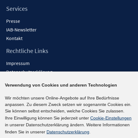
Services
Presse
IAB-Newsletter
Kontakt
Rechtliche Links
Impressum
Datenschutzerklärung
Erklärung zur Barrierefreiheit
Verwendung von Cookies und anderen Technologien
Barrieren melden
Wir möchten unsere Online-Angebote auf Ihre Bedürfnisse
Social-Media-Kanäle
anpassen. Zu diesem Zweck setzen wir sogenannte Cookies ein.
Sie können selbst entscheiden, welche Cookies Sie zulassen.
BlueSky
Ihre Einwilligung können Sie jederzeit unter
Cookie-Einstellungen
YouTube
in unserer Datenschutzerklärung ändern. Weitere Informationen
LinkedIn
finden Sie in unserer
Datenschutzerklärung
.