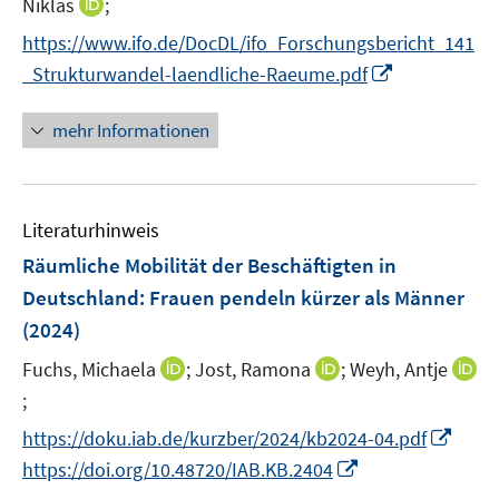
I
Niklas
;
n
e
n
https://www.ifo.de/DocDL/ifo_Forschungsbericht_141
e
n
n
I
_Strukturwandel-laendliche-Raeume.pdf
u
e
n
e
u
n
mehr Informationen
m
e
e
F
m
u
e
F
e
n
e
Literaturhinweis
m
s
n
F
Räumliche Mobilität der Beschäftigten in
t
s
e
e
Deutschland: Frauen pendeln kürzer als Männer
t
n
r
e
(2024)
s
ö
r
t
I
I
Fuchs, Michaela
;
Jost, Ramona
;
Weyh, Antje
f
ö
e
n
n
f
;
I
f
r
n
n
n
n
f
I
https://doku.iab.de/kurzber/2024/kb2024-04.pdf
ö
e
e
e
n
n
n
I
https://doi.org/10.48720/IAB.KB.2404
f
u
u
n
e
e
n
n
f