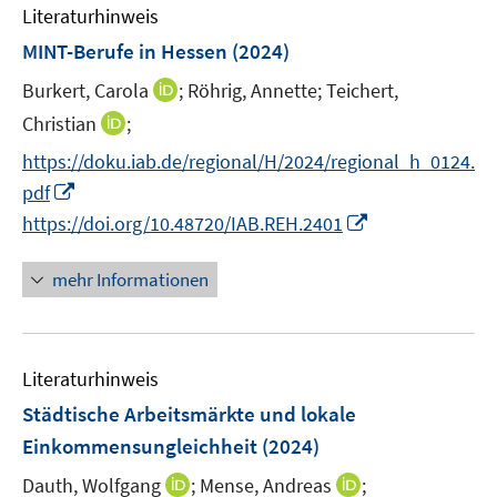
n
e
e
Literaturhinweis
m
n
n
F
MINT-Berufe in Hessen
(2024)
s
s
e
t
t
I
Burkert, Carola
;
Röhrig, Annette;
Teichert,
n
e
e
n
I
Christian
;
s
r
r
n
n
t
https://doku.iab.de/regional/H/2024/regional_h_0124.
ö
ö
e
n
e
I
f
f
pdf
u
e
r
n
f
f
I
e
https://doi.org/10.48720/IAB.REH.2401
u
ö
n
n
n
n
m
e
f
e
e
e
n
F
mehr Informationen
m
f
u
n
n
e
e
F
n
e
u
n
e
e
m
e
s
n
n
F
Literaturhinweis
m
t
s
e
F
e
Städtische Arbeitsmärkte und lokale
t
n
e
r
e
Einkommensungleichheit
(2024)
s
n
ö
r
t
I
I
Dauth, Wolfgang
;
Mense, Andreas
;
s
f
ö