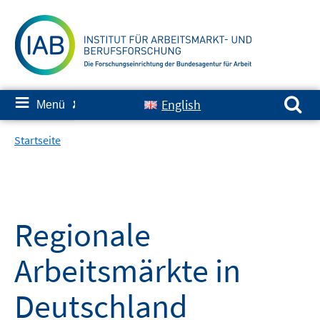
Springe
zum
Inhalt
Suchen nach:
≡
English
Menü
✘
Startseite
Regionale
Arbeitsmärkte in
Deutschland