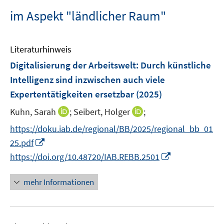
im Aspekt "ländlicher Raum"
Literaturhinweis
Digitalisierung der Arbeitswelt: Durch künstliche
Intelligenz sind inzwischen auch viele
Expertentätigkeiten ersetzbar
(2025)
I
I
Kuhn, Sarah
;
Seibert, Holger
;
n
n
https://doku.iab.de/regional/BB/2025/regional_bb_01
n
n
I
25.pdf
e
e
n
I
https://doi.org/10.48720/IAB.REBB.2501
u
u
n
n
e
e
e
n
mehr Informationen
m
m
u
e
F
F
e
u
e
e
m
e
n
n