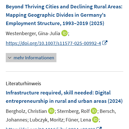
F
Beyond Thriving Cities and Declining Rural Areas:
e
Mapping Geographic Divides in Germany's
n
Employment Structure, 1993–2019
(2025)
s
t
I
Westenberger, Gina-Julia
;
e
n
I
https://doi.org/10.1007/s11577-025-00992-4
r
n
n
ö
e
n
mehr Informationen
f
u
e
f
e
u
n
m
e
e
F
Literaturhinweis
m
n
e
F
Infrastructure required, skill needed: Digital
n
e
entrepreneurship in rural and urban areas
(2024)
s
n
t
I
I
Bergholz, Christian
;
Sternberg, Rolf
;
Bersch,
s
e
n
n
t
I
Johannes;
Lubczyk, Moritz;
Füner, Lena
;
r
n
n
e
n
I