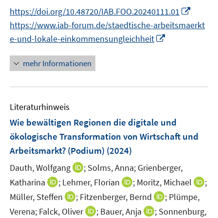
e
n
n
t
f
I
f
https://doi.org/10.48720/IAB.FOO.20240111.01
r
n
n
e
n
n
f
https://www.iab-forum.de/staedtische-arbeitsmaerkt
ö
e
e
r
e
n
n
I
e-und-lokale-einkommensungleichheit
f
u
u
ö
n
e
e
n
f
e
e
f
u
n
n
mehr Informationen
n
m
m
f
e
e
e
F
F
n
m
u
n
e
e
e
F
e
n
n
n
e
Literaturhinweis
m
s
s
n
F
Wie bewältigen Regionen die digitale und
t
t
s
e
e
e
ökologische Transformation von Wirtschaft und
t
n
r
r
Arbeitsmarkt? (Podium)
(2024)
e
s
ö
ö
r
t
I
Dauth, Wolfgang
;
Solms, Anna;
Grienberger,
f
f
ö
e
n
f
f
I
I
I
Katharina
;
Lehmer, Florian
;
Moritz, Michael
;
f
r
n
n
n
n
n
n
I
I
Müller, Steffen
;
Fitzenberger, Bernd
;
Plümpe,
f
ö
e
e
e
n
n
n
n
n
n
I
I
Verena;
Falck, Oliver
;
Bauer, Anja
;
Sonnenburg,
f
u
n
n
e
e
e