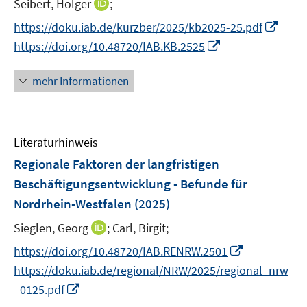
t
I
Seibert, Holger
;
ö
e
n
I
f
https://doku.iab.de/kurzber/2025/kb2025-25.pdf
r
n
n
f
I
https://doi.org/10.48720/IAB.KB.2525
ö
e
n
n
n
f
u
e
e
n
mehr Informationen
f
e
u
n
e
n
m
e
u
e
F
m
e
n
e
F
Literaturhinweis
m
n
e
F
Regionale Faktoren der langfristigen
s
n
e
Beschäftigungsentwicklung - Befunde für
t
s
n
e
Nordrhein-Westfalen
(2025)
t
s
r
e
t
I
Sieglen, Georg
;
Carl, Birgit;
ö
r
e
n
I
f
https://doi.org/10.48720/IAB.RENRW.2501
ö
r
n
n
f
https://doku.iab.de/regional/NRW/2025/regional_nrw
f
ö
e
n
n
I
f
_0125.pdf
f
u
e
e
n
n