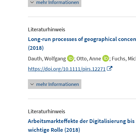
m
mehr Informationen
u
n
F
e
e
e
m
u
n
F
e
Literaturhinweis
s
e
m
Long-run processes of geographical concen
t
n
F
(2018)
e
s
e
Dauth, Wolfgang
;
Otto, Anne
;
Fuchs, Mic
I
I
r
t
n
n
n
I
https://doi.org/10.1111/pirs.12271
ö
e
s
n
n
n
f
r
t
mehr Informationen
e
e
n
f
ö
e
u
u
e
n
f
r
e
e
u
e
f
ö
m
m
e
Literaturhinweis
n
n
f
F
F
m
Arbeitsmarkteffekte der Digitalisierung bis
e
f
e
e
F
wichtige Rolle
(2018)
n
n
n
n