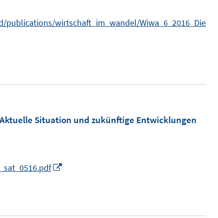
e
t
n
ad/publications/wirtschaft_im_wandel/Wiwa_6_2016_Die
e
r
ö
f
f
n
e
Aktuelle Situation und zukünftige Entwicklungen
n
I
l_sat_0516.pdf
n
n
e