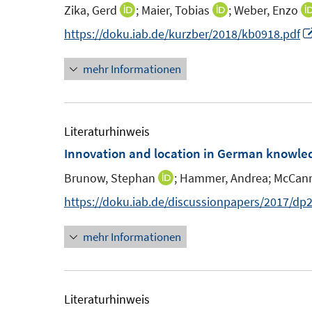
e
e
Zika, Gerd
;
Maier, Tobias
;
Weber, Enzo
I
I
s
s
n
n
n
n
https://doku.iab.de/kurzber/2018/kb0918.pdf
t
t
s
n
n
e
e
t
mehr Informationen
e
e
r
r
e
u
u
ö
ö
r
e
e
f
f
ö
m
m
Literaturhinweis
f
f
f
F
F
Innovation and location in German knowled
n
n
f
e
e
e
e
n
Brunow, Stephan
;
Hammer, Andrea;
McCann
I
n
n
n
n
e
n
https://doku.iab.de/discussionpapers/2017/dp
s
s
n
n
t
t
mehr Informationen
e
e
e
u
r
r
e
ö
ö
m
Literaturhinweis
f
f