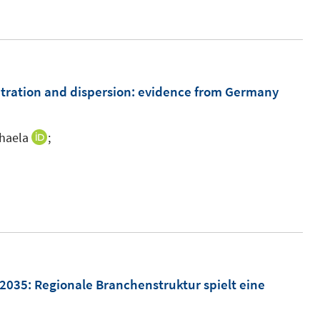
e
m
F
e
n
tration and dispersion
:
evidence from Germany
s
t
haela
;
I
e
n
r
n
ö
e
f
u
f
e
n
m
e
F
 2035: Regionale Branchenstruktur spielt eine
n
e
n