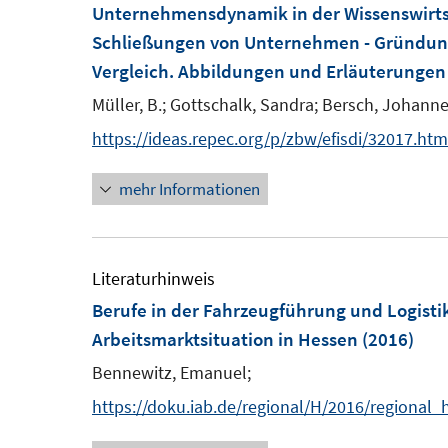
F
Unternehmensdynamik in der Wissenswirts
f
f
e
Schließungen von Unternehmen - Gründung
n
n
n
Vergleich. Abbildungen und Erläuterungen
e
e
s
n
n
Müller, B.;
Gottschalk, Sandra;
Bersch, Johanne
t
https://ideas.repec.org/p/zbw/efisdi/32017.htm
e
r
mehr Informationen
ö
f
f
Literaturhinweis
n
Berufe in der Fahrzeugführung und Logisti
e
Arbeitsmarktsituation in Hessen
(2016)
n
Bennewitz, Emanuel;
https://doku.iab.de/regional/H/2016/regional_