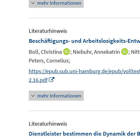
mehr Informationen
Literaturhinweis
Beschäftigungs- und Arbeitslosigkeits-En
Boll, Christina
;
Niebuhr, Annekatrin
;
Nit
I
I
Peters, Cornelius;
n
n
n
n
https://epub.sub.uni-hamburg.de/epub/vollte
e
e
I
2.16.pdf
u
u
n
mehr Informationen
e
e
n
m
m
e
F
F
u
e
e
e
Literaturhinweis
n
n
m
Dienstleister bestimmen die Dynamik der 
s
s