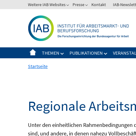
Springe
Weitere IAB Websites
Presse
Kontakt
IAB-Newslet
zum
Inhalt
THEMEN
PUBLIKATIONEN
VERANSTA
Startseite
Regionale Arbeits
Unter den einheitlichen Rahmenbedingungen der
sind, und andere, in denen nahezu Vollbeschäft