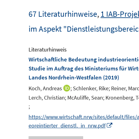
67 Literaturhinweise
,
1 IAB-Proje
im Aspekt "Dienstleistungsberei
Literaturhinweis
Wirtschaftliche Bedeutung industrieorienti
Studie im Auftrag des Ministeriums für Wirt
Landes Nordrhein-Westfalen
(2019)
Koch, Andreas
;
Schlenker, Rike;
Reiner, Marc
I
n
Lerch, Christian;
McAuliffe, Sean;
Kronenberg, T
n
;
I
e
n
https://www.wirtschaft.nrw/sites/default/file
u
n
I
eoreintierter_dienstl._in_nrw.pdf
e
e
n