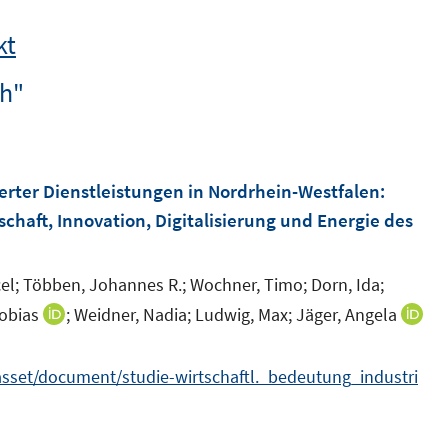
kt
ch"
erter Dienstleistungen in Nordrhein-Westfalen
:
schaft, Innovation, Digitalisierung und Energie des
el;
Többen, Johannes R.;
Wochner, Timo;
Dorn, Ida;
obias
;
Weidner, Nadia;
Ludwig, Max;
Jäger, Angela
I
n
n
s/asset/document/studie-wirtschaftl._bedeutung_industri
e
u