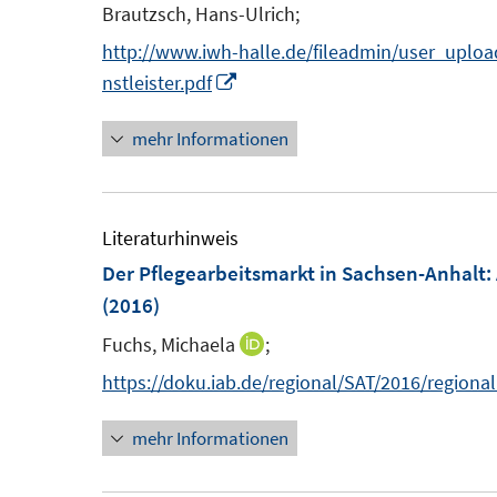
F
Brautzsch, Hans-Ulrich;
t
t
e
http://www.iwh-halle.de/fileadmin/user_uplo
e
e
n
I
nstleister.pdf
r
r
s
n
ö
ö
t
mehr Informationen
n
f
f
e
e
f
f
r
u
n
n
ö
e
Literaturhinweis
e
e
f
m
Der Pflegearbeitsmarkt in Sachsen-Anhalt
:
n
n
f
F
(2016)
n
e
Fuchs, Michaela
e
;
I
n
n
n
https://doku.iab.de/regional/SAT/2016/regiona
s
n
t
mehr Informationen
e
e
u
r