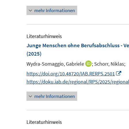
r
e
mehr Informationen
ö
r
f
ö
f
f
Literaturhinweis
n
f
Junge Menschen ohne Berufsabschluss - Ve
e
n
(2025)
n
e
n
Wydra-Somaggio, Gabriele
;
Schorr, Niklas;
I
n
I
https://doi.org/10.48720/IAB.RERPS.2501
n
n
https://doku.iab.de/regional/RPS/2025/regiona
e
n
mehr Informationen
u
e
e
u
m
e
F
m
Literaturhinweis
e