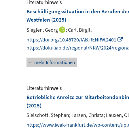
F
m
Literaturhinweis
n
e
f
e
F
Beschäftigungssituation in den Berufen de
n
n
n
e
Westfalen
(2025)
e
s
n
n
Sieglen, Georg
;
Carl, Birgit;
I
t
s
n
I
https://doi.org/10.48720/IAB.RENRW.2401
e
t
n
n
https://doku.iab.de/regional/NRW/2024/region
r
e
e
n
ö
r
mehr Informationen
u
e
f
ö
e
u
f
f
m
e
n
f
F
m
Literaturhinweis
e
n
e
F
Betriebliche Anreize zur Mitarbeitendenb
n
e
n
e
(2025)
n
s
n
Sielschott, Stephan;
Larsen, Christa;
Lauxen, Ol
t
s
https://www.iwak-frankfurt.de/wp-content/up
e
t