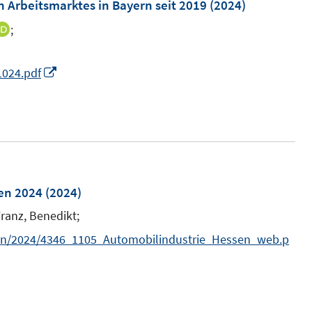
m
 Arbeitsmarktes in Bayern seit 2019
(2024)
n
F
e
;
I
e
n
n
n
n
I
1024.pdf
s
e
n
t
u
n
e
e
e
r
m
u
ö
F
e
f
e
m
sen 2024
(2024)
f
n
F
ranz, Benedikt;
n
s
e
e
tion/2024/4346_1105_Automobilindustrie_Hessen_web.p
t
n
n
e
s
r
t
ö
e