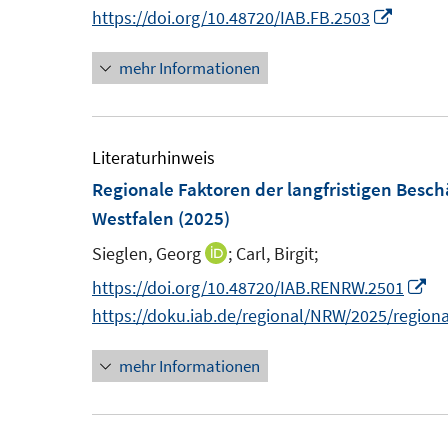
e
n
I
https://doi.org/10.48720/IAB.FB.2503
e
u
e
n
r
e
mehr Informationen
u
n
ö
m
e
e
f
F
m
u
f
e
F
e
Literaturhinweis
n
n
e
m
Regionale Faktoren der langfristigen Besc
e
s
n
F
Westfalen
(2025)
n
t
s
e
Sieglen, Georg
;
Carl, Birgit;
I
e
t
n
n
I
https://doi.org/10.48720/IAB.RENRW.2501
r
e
s
n
n
https://doku.iab.de/regional/NRW/2025/region
ö
r
t
e
n
f
ö
e
mehr Informationen
u
e
f
f
r
e
u
n
f
ö
m
e
e
n
f