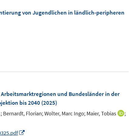
m
F
tierung von Jugendlichen in ländlich-peripheren
e
n
s
t
e
r
ö
f
f
m
 Arbeitsmarktregionen und Bundesländer in der
n
ojektion bis 2040
(2025)
e
n
;
Bernardt, Florian;
Wolter, Marc Ingo;
Maier, Tobias
;
I
n
n
I
0325.pdf