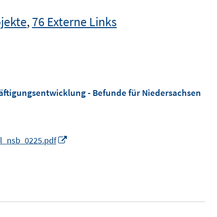
jekte
,
76 Externe Links
häftigungsentwicklung - Befunde für Niedersachsen
I
al_nsb_0225.pdf
n
n
e
u
e