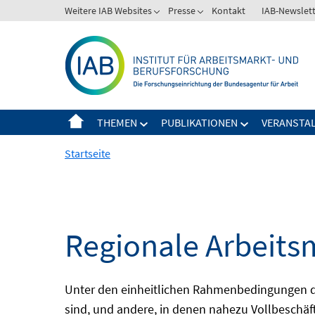
Springe
Weitere IAB Websites
Presse
Kontakt
IAB-Newslet
zum
Inhalt
THEMEN
PUBLIKATIONEN
VERANSTA
Startseite
Regionale Arbeits
Unter den einheitlichen Rahmenbedingungen der
sind, und andere, in denen nahezu Vollbeschäft