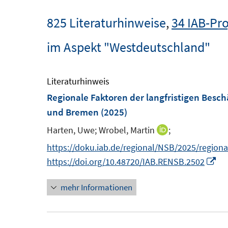
825 Literaturhinweise
,
34 IAB-Pro
im Aspekt "Westdeutschland"
Literaturhinweis
Regionale Faktoren der langfristigen Besc
und Bremen
(2025)
Harten, Uwe;
Wrobel, Martin
;
I
n
https://doku.iab.de/regional/NSB/2025/region
n
I
https://doi.org/10.48720/IAB.RENSB.2502
e
n
mehr Informationen
u
n
e
e
m
u