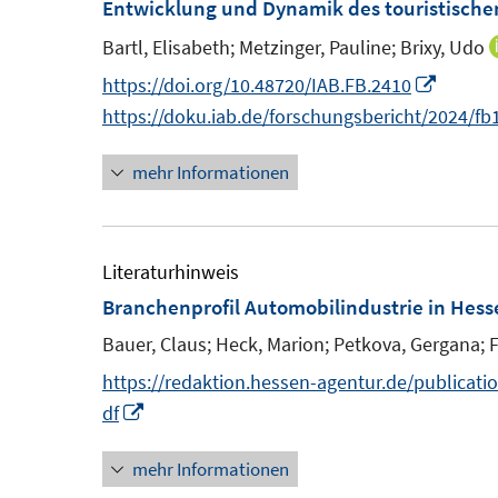
F
Entwicklung und Dynamik des touristischen
n
e
Bartl, Elisabeth;
Metzinger, Pauline;
Brixy, Udo
s
n
I
https://doi.org/10.48720/IAB.FB.2410
t
s
n
https://doku.iab.de/forschungsbericht/2024/fb
e
t
n
r
e
mehr Informationen
e
ö
r
u
f
ö
e
f
f
m
Literaturhinweis
n
f
F
Branchenprofil Automobilindustrie in Hes
e
n
e
n
Bauer, Claus;
Heck, Marion;
Petkova, Gergana;
F
e
n
n
https://redaktion.hessen-agentur.de/publica
s
I
df
t
n
e
mehr Informationen
n
r