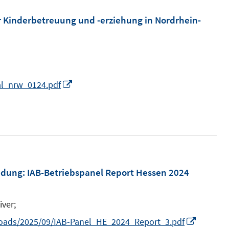
e
n
n
m
r Kinderbetreuung und -erziehung in Nordrhein-
e
F
n
e
n
s
I
al_nrw_0124.pdf
t
n
e
n
r
e
ö
u
f
e
f
m
indung
:
IAB-Betriebspanel Report Hessen 2024
n
F
e
e
n
iver;
n
I
loads/2025/09/IAB-Panel_HE_2024_Report_3.pdf
s