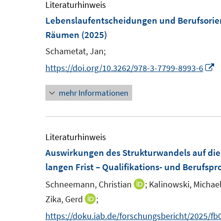
F
e
Literaturhinweis
e
m
Lebenslaufentscheidungen und Berufsorien
n
F
Räumen
(2025)
s
e
Schametat, Jan;
t
n
I
https://doi.org/10.3262/978-3-7799-8993-6
e
s
n
r
t
mehr Informationen
n
ö
e
e
f
r
u
f
ö
e
Literaturhinweis
n
f
Auswirkungen des Strukturwandels auf die
e
f
F
langen Frist – Qualifikations- und Berufspr
n
n
e
e
Schneemann, Christian
;
Kalinowski, Michael
I
n
n
n
Zika, Gerd
;
I
s
n
n
https://doku.iab.de/forschungsbericht/2025/fb
t