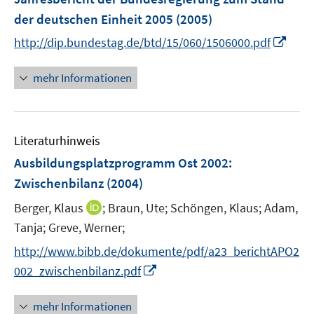
e
der deutschen Einheit 2005
(2005)
n
I
http://dip.bundestag.de/btd/15/060/1506000.pdf
n
n
mehr Informationen
e
u
e
Literaturhinweis
m
F
Ausbildungsplatzprogramm Ost 2002
:
e
Zwischenbilanz
(2004)
n
I
Berger, Klaus
;
Braun, Ute;
Schöngen, Klaus;
Adam,
s
n
t
Tanja;
Greve, Werner;
n
e
http://www.bibb.de/dokumente/pdf/a23_berichtAPO2
e
r
I
002_zwischenbilanz.pdf
u
ö
n
e
f
n
mehr Informationen
m
f