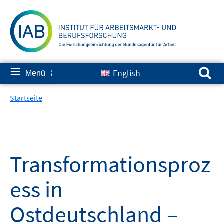
Springe
zum
Inhalt
Suchen nach:
≡
English
Menü
✘
Startseite
Transformationsproz
ess in
Ostdeutschland –