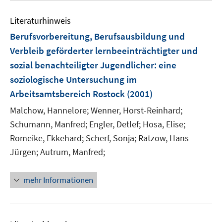
n
e
e
m
Literaturhinweis
n
F
Berufsvorbereitung, Berufsausbildung und
e
Verbleib geförderter lernbeeinträchtigter und
n
sozial benachteiligter Jugendlicher
:
eine
s
t
soziologische Untersuchung im
e
Arbeitsamtsbereich Rostock
(2001)
r
Malchow, Hannelore;
Wenner, Horst-Reinhard;
ö
Schumann, Manfred;
Engler, Detlef;
Hosa, Elise;
f
Romeike, Ekkehard;
f
Scherf, Sonja;
Ratzow, Hans-
n
Jürgen;
Autrum, Manfred;
e
n
mehr Informationen