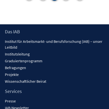
n
Footer
Das IAB
Inhalt
Institut für Arbeitsmarkt- und Berufsforschung (IAB) – unser
Leitbild
Institutsleitung
Graduiertenprogramm
Befragungen
Projekte
Wissenschaftlicher Beirat
Services
Presse
IAB-Newsletter