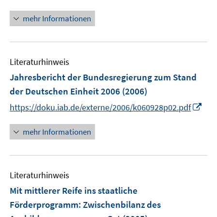
n
n
mehr Informationen
e
u
e
m
Literaturhinweis
F
Jahresbericht der Bundesregierung zum Stand
e
der Deutschen Einheit 2006
(2006)
n
I
s
https://doku.iab.de/externe/2006/k060928p02.pdf
n
t
n
e
mehr Informationen
e
r
u
ö
e
f
Literaturhinweis
m
f
F
n
Mit mittlerer Reife ins staatliche
e
e
Förderprogramm
:
Zwischenbilanz des
n
n