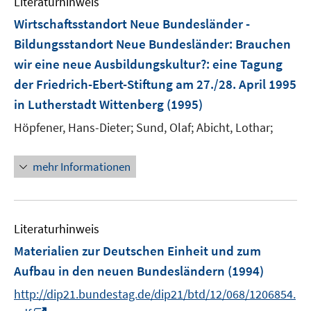
Literaturhinweis
e
Wirtschaftsstandort Neue Bundesländer -
n
Bildungsstandort Neue Bundesländer: Brauchen
s
wir eine neue Ausbildungskultur?
:
eine Tagung
t
e
der Friedrich-Ebert-Stiftung am 27./28. April 1995
r
in Lutherstadt Wittenberg
(1995)
ö
Höpfener, Hans-Dieter;
Sund, Olaf;
Abicht, Lothar;
f
f
n
mehr Informationen
e
n
Literaturhinweis
Materialien zur Deutschen Einheit und zum
Aufbau in den neuen Bundesländern
(1994)
http://dip21.bundestag.de/dip21/btd/12/068/1206854.