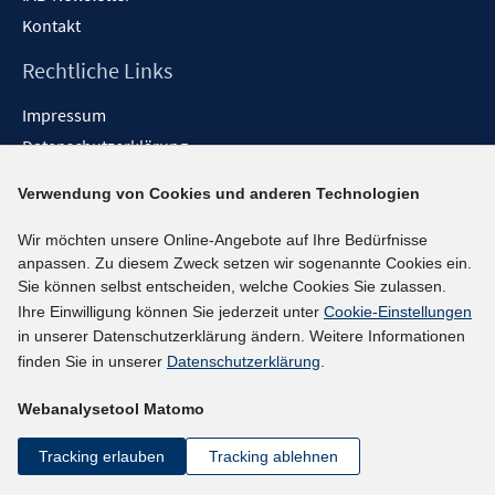
Kontakt
Rechtliche Links
Impressum
Datenschutzerklärung
Erklärung zur Barrierefreiheit
Verwendung von Cookies und anderen Technologien
Barrieren melden
Wir möchten unsere Online-Angebote auf Ihre Bedürfnisse
Social-Media-Kanäle
anpassen. Zu diesem Zweck setzen wir sogenannte Cookies ein.
Sie können selbst entscheiden, welche Cookies Sie zulassen.
BlueSky
Ihre Einwilligung können Sie jederzeit unter
Cookie-Einstellungen
YouTube
in unserer Datenschutzerklärung ändern. Weitere Informationen
LinkedIn
finden Sie in unserer
Datenschutzerklärung
.
XING
Webanalysetool Matomo
kununu
Netiquette
Tracking erlauben
Tracking ablehnen