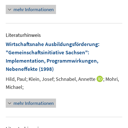
mehr Informationen
Literaturhinweis
Wirtschaftsnahe Ausbildungsförderung:
"Gemeinschaftsinitiative Sachsen"
:
Implementation, Programmwirkungen,
Nebeneffekte
(1998)
I
Hild, Paul;
Klein, Josef;
Schnabel, Annette
;
Mohri,
n
Michael;
n
e
mehr Informationen
u
e
m
F