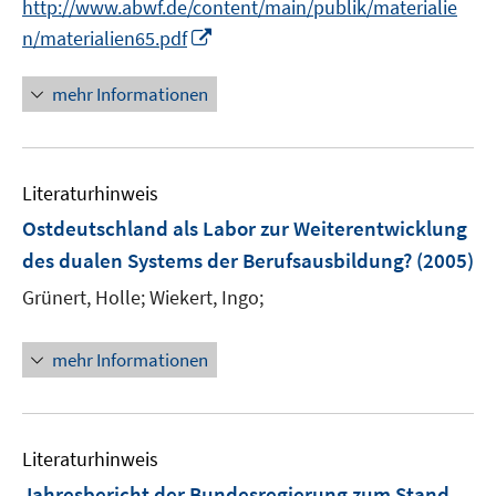
http://www.abwf.de/content/main/publik/materialie
f
e
I
f
n/materialien65.pdf
n
n
n
n
e
mehr Informationen
e
n
u
e
Literaturhinweis
m
F
Ostdeutschland als Labor zur Weiterentwicklung
e
des dualen Systems der Berufsausbildung?
(2005)
n
Grünert, Holle;
Wiekert, Ingo;
s
t
e
mehr Informationen
r
ö
f
Literaturhinweis
f
n
Jahresbericht der Bundesregierung zum Stand