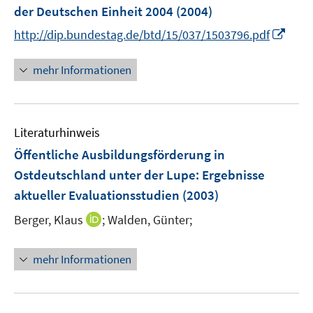
e
der Deutschen Einheit 2004
(2004)
n
I
http://dip.bundestag.de/btd/15/037/1503796.pdf
s
n
t
n
mehr Informationen
e
e
r
u
ö
e
f
Literaturhinweis
m
f
F
Öffentliche Ausbildungsförderung in
n
e
e
Ostdeutschland unter der Lupe
:
Ergebnisse
n
n
aktueller Evaluationsstudien
(2003)
s
t
I
Berger, Klaus
;
Walden, Günter;
e
n
r
n
mehr Informationen
ö
e
f
u
f
e