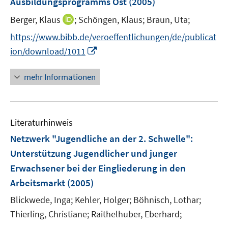
Ausbildungsprogramms Ost
(2005)
s
t
I
Berger, Klaus
;
Schöngen, Klaus;
Braun, Uta;
e
n
https://www.bibb.de/veroeffentlichungen/de/publicat
r
n
I
ion/download/1011
ö
e
n
f
u
n
mehr Informationen
f
e
e
n
m
u
e
F
e
n
e
Literaturhinweis
m
n
F
Netzwerk "Jugendliche an der 2. Schwelle"
:
s
e
Unterstützung Jugendlicher und junger
t
n
e
Erwachsener bei der Eingliederung in den
s
r
Arbeitsmarkt
(2005)
t
ö
e
Blickwede, Inga;
Kehler, Holger;
Böhnisch, Lothar;
f
r
Thierling, Christiane;
Raithelhuber, Eberhard;
f
ö
n