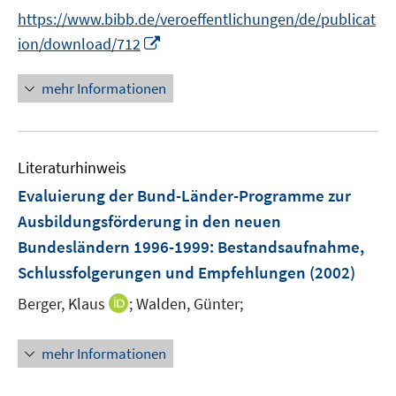
n
https://www.bibb.de/veroeffentlichungen/de/publicat
n
I
ion/download/712
e
n
u
n
mehr Informationen
e
e
m
u
F
e
e
Literaturhinweis
m
n
F
Evaluierung der Bund-Länder-Programme zur
s
e
Ausbildungsförderung in den neuen
t
n
e
Bundesländern 1996-1999
:
Bestandsaufnahme,
s
r
Schlussfolgerungen und Empfehlungen
(2002)
t
ö
e
I
Berger, Klaus
;
Walden, Günter;
f
r
n
f
ö
n
n
mehr Informationen
f
e
e
f
u
n