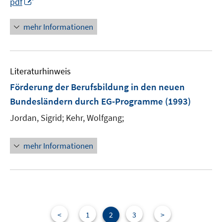
I
pdf
n
n
mehr Informationen
e
u
e
Literaturhinweis
m
F
Förderung der Berufsbildung in den neuen
e
Bundesländern durch EG-Programme
(1993)
n
Jordan, Sigrid;
Kehr, Wolfgang;
s
t
e
mehr Informationen
r
ö
f
f
n
e
<
1
2
3
>