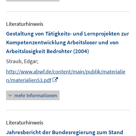
e
F
n
u
e
e
e
n
n
Literaturhinweis
m
s
F
Gestaltung von Tätigkeits- und Lernprojekten zur
t
e
e
Kompetenzentwicklung Arbeitsloser und von
n
r
Arbeitslosigkeit Bedrohter
(2004)
s
ö
t
Straub, Edgar;
f
e
f
http://www.abwf.de/content/main/publik/materialie
r
n
I
n/materialien53.pdf
ö
e
n
f
n
n
mehr Informationen
f
e
n
u
e
e
n
Literaturhinweis
m
F
Jahresbericht der Bundesregierung zum Stand