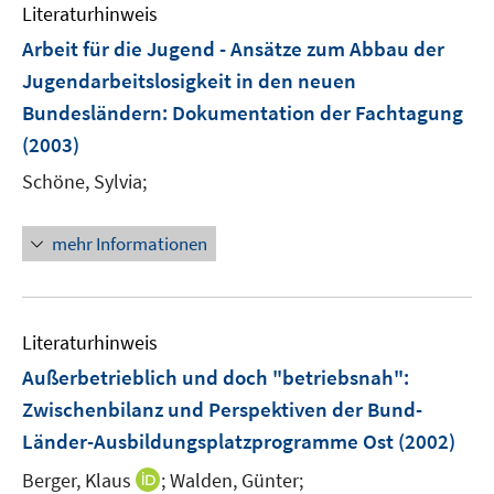
n
m
Literaturhinweis
e
F
Arbeit für die Jugend - Ansätze zum Abbau der
n
e
Jugendarbeitslosigkeit in den neuen
n
Bundesländern
:
Dokumentation der Fachtagung
s
t
(2003)
e
Schöne, Sylvia;
r
ö
mehr Informationen
f
f
n
e
Literaturhinweis
n
Außerbetrieblich und doch "betriebsnah":
Zwischenbilanz und Perspektiven der Bund-
Länder-Ausbildungsplatzprogramme Ost
(2002)
I
Berger, Klaus
;
Walden, Günter;