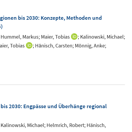
e
m
egionen bis 2030
:
Konzepte, Methoden und
F
)
e
Hummel, Markus;
Maier, Tobias
;
Kalinowski, Michael;
I
n
n
aier, Tobias
;
Hänisch, Carsten;
Mönnig, Anke;
I
s
n
n
t
e
n
e
u
e
r
e
u
ö
m
e
f
F
m
f
e
F
n bis 2030: Engpässe und Überhänge regional
n
n
e
e
s
n
n
Kalinowski, Michael;
Helmrich, Robert;
Hänisch,
t
s