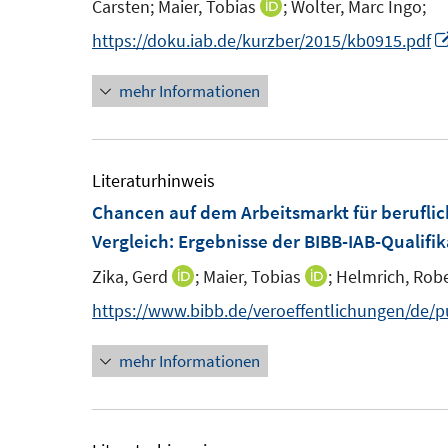
n
Carsten;
Maier, Tobias
;
Wolter, Marc Ingo;
I
e
e
t
s
n
n
https://doku.iab.de/kurzber/2015/kb0915.pdf
r
r
e
t
e
n
ö
ö
r
e
u
mehr Informationen
e
f
f
ö
r
e
u
f
f
f
ö
m
e
n
n
f
f
F
m
Literaturhinweis
e
e
n
f
e
F
n
n
Chancen auf dem Arbeitsmarkt für beruflic
e
n
n
e
n
Vergleich
:
Ergebnisse der BIBB-IAB-Qualifi
e
s
n
n
Zika, Gerd
;
Maier, Tobias
;
Helmrich, Robe
I
I
t
s
n
n
https://www.bibb.de/veroeffentlichungen/de/
e
t
n
n
r
e
mehr Informationen
e
e
ö
r
u
u
f
ö
e
e
f
f
m
m