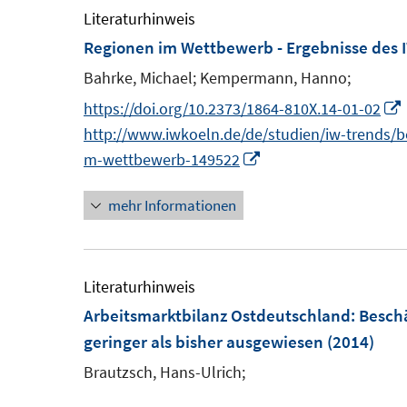
ö
e
Literaturhinweis
f
Regionen im Wettbewerb - Ergebnisse des 
f
F
Bahrke, Michael;
Kempermann, Hanno;
n
e
I
https://doi.org/10.2373/1864-810X.14-01-02
e
n
http://www.iwkoeln.de/de/studien/iw-trends/
n
s
I
m-wettbewerb-149522
t
n
e
mehr Informationen
n
r
e
ö
u
f
e
Literaturhinweis
f
m
Arbeitsmarktbilanz Ostdeutschland
:
Besch
n
F
geringer als bisher ausgewiesen
(2014)
e
e
Brautzsch, Hans-Ulrich;
n
n
t