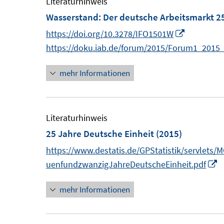
Literaturhinweis
n
f
F
F
Wasserstand: Der deutsche Arbeitsmarkt 2
e
n
e
e
n
e
I
https://doi.org/10.3278/IFO1501W
n
n
n
n
https://doku.iab.de/forum/2015/Forum1_2015
s
s
n
t
t
mehr Informationen
e
e
e
u
r
r
e
ö
ö
m
Literaturhinweis
f
f
F
25 Jahre Deutsche Einheit
(2015)
f
f
e
https://www.destatis.de/GPStatistik/servlets
n
n
n
I
uenfundzwanzigJahreDeutscheEinheit.pdf
e
e
s
n
n
n
t
mehr Informationen
n
e
e
r
u