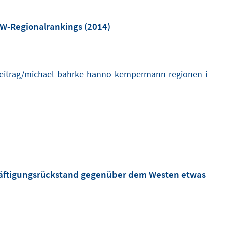
r
ö
m
IW-Regionalrankings
(2014)
f
f
n
n
beitrag/michael-bahrke-hanno-kempermann-regionen-i
e
n
n
e
u
e
m
F
e
äftigungsrückstand gegenüber dem Westen etwas
n
s