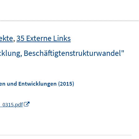
ekte
,
35 Externe Links
klung, Beschäftigtenstrukturwandel"
ren und Entwicklungen
(2015)
I
s_0315.pdf
n
n
e
u