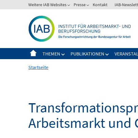
Springe
Weitere IAB Websites
Presse
Kontakt
IAB-Newslet
zum
Inhalt
THEMEN
PUBLIKATIONEN
VERANSTA
Startseite
Transformationspro
Arbeitsmarkt und 