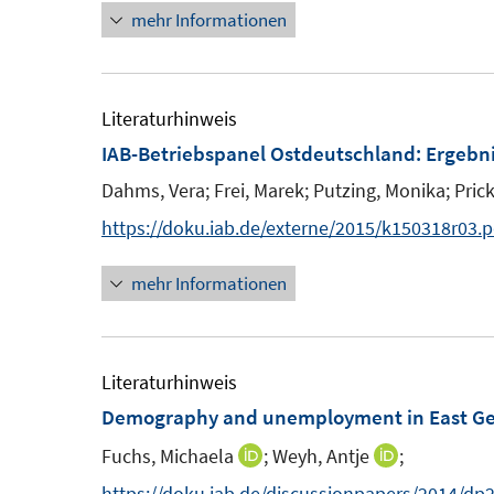
s
mehr Informationen
t
r
e
r
f
Literaturhinweis
ö
f
IAB-Betriebspanel Ostdeutschland
:
Ergebni
f
Dahms, Vera;
Frei, Marek;
Putzing, Monika;
Pric
f
n
https://doku.iab.de/externe/2015/k150318r03.p
e
mehr Informationen
n
Literaturhinweis
Demography and unemployment in East G
Fuchs, Michaela
;
Weyh, Antje
;
I
I
n
n
https://doku.iab.de/discussionpapers/2014/dp