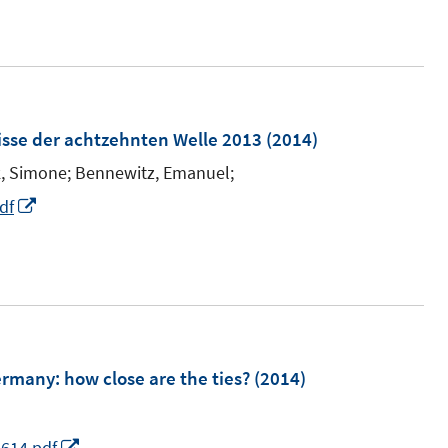
e
ö
sse der achtzehnten Welle 2013
(2014)
n
k, Simone;
Bennewitz, Emanuel;
e
n
I
df
n
n
e
u
e
m
ermany
:
how close are the ties?
(2014)
F
e
I
2614.pdf