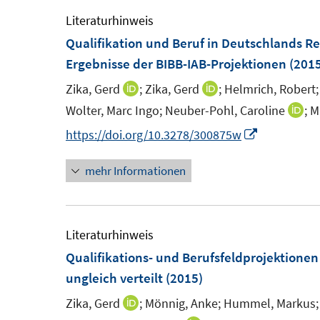
Literaturhinweis
Qualifikation und Beruf in Deutschlands R
Ergebnisse der BIBB-IAB-Projektionen
(2015
Zika, Gerd
;
Zika, Gerd
;
Helmrich, Robert;
I
I
n
n
Wolter, Marc Ingo;
Neuber-Pohl, Caroline
;
M
I
n
n
n
I
https://doi.org/10.3278/300875w
e
e
n
n
u
u
mehr Informationen
e
n
e
e
u
e
m
m
e
u
F
F
m
e
Literaturhinweis
e
e
F
m
Qualifikations- und Berufsfeldprojektione
n
n
e
F
ungleich verteilt
(2015)
s
s
n
e
Zika, Gerd
;
Mönnig, Anke;
Hummel, Markus;
I
t
t
s
n