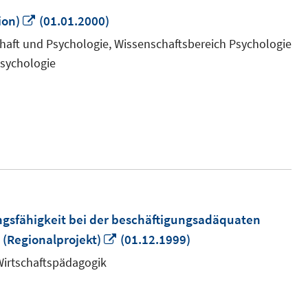
In
ion)
(01.01.2000)
neuem
chaft und Psychologie, Wissenschaftsbereich Psychologie
Fenster
psychologie
öffnen
ungsfähigkeit bei der beschäftigungsadäquaten
In
 (Regionalprojekt)
(01.12.1999)
neuem
 Wirtschaftspädagogik
Fenster
öffnen