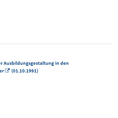
neuem
Fenster
öffnen
er Ausbildungsgestaltung in den
In
er
(01.10.1991)
neuem
Fenster
öffnen