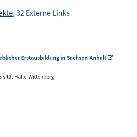
ekte
,
32 Externe Links
In
eblicher Erstausbildung in Sachsen-Anhalt
neuem
Fenster
rsität Halle-Wittenberg
öffnen