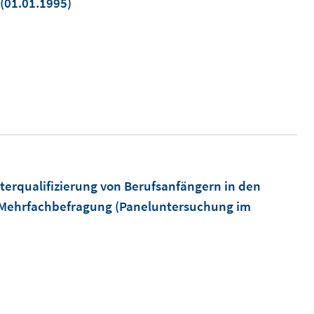
In
(01.01.1995)
neuem
Fenster
öffnen
terqualifizierung von Berufsanfängern in den
- Mehrfachbefragung (Paneluntersuchung im