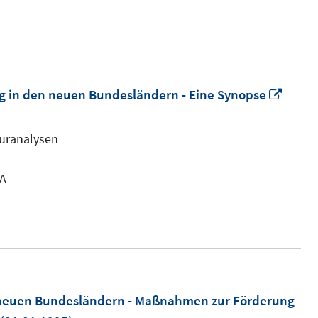
In
ng in den neuen Bundesländern - Eine Synopse
neue
Fenst
turanalysen
öffne
RA
 neuen Bundesländern - Maßnahmen zur Förderung