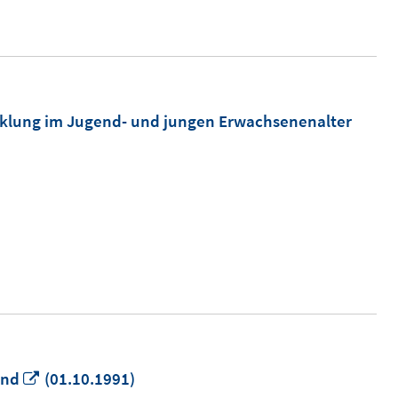
cklung im Jugend- und jungen Erwachsenenalter
In
and
(01.10.1991)