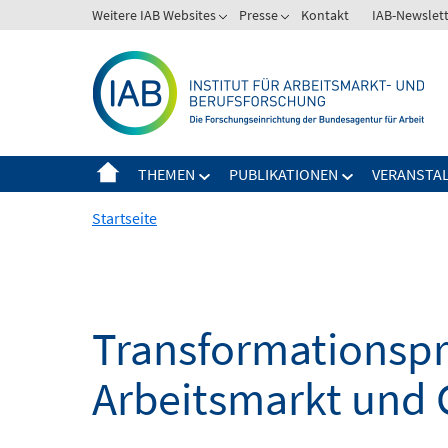
Springe
Weitere IAB Websites
Presse
Kontakt
IAB-Newslet
zum
Inhalt
THEMEN
PUBLIKATIONEN
VERANSTA
Startseite
Transformationspro
Arbeitsmarkt und 