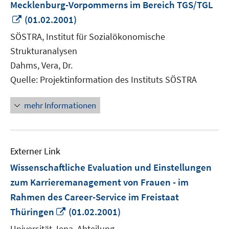
Mecklenburg-Vorpommerns im Bereich TGS/TGL
In
(01.02.2001)
neuem
SÖSTRA, Institut für Sozialökonomische
Fenster
Strukturanalysen
öffnen
Dahms, Vera, Dr.
Quelle: Projektinformation des Instituts SÖSTRA
mehr Informationen
Externer Link
Wissenschaftliche Evaluation und Einstellungen
zum Karrieremanagement von Frauen - im
Rahmen des Career-Service im Freistaat
In
Thüringen
(01.02.2001)
neuem
Universität Jena, Abteilung