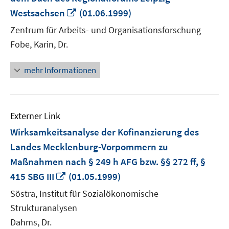
In
Westsachsen
(01.06.1999)
neuem
Zentrum für Arbeits- und Organisationsforschung
Fenster
Fobe, Karin, Dr.
öffnen
mehr Informationen
Externer Link
Wirksamkeitsanalyse der Kofinanzierung des
Landes Mecklenburg-Vorpommern zu
Maßnahmen nach § 249 h AFG bzw. §§ 272 ff, §
In
415 SBG III
(01.05.1999)
neuem
Söstra, Institut für Sozialökonomische
Fenster
Strukturanalysen
öffnen
Dahms, Dr.