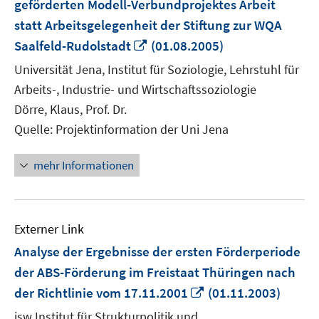
geförderten Modell-Verbundprojektes Arbeit
statt Arbeitsgelegenheit der Stiftung zur WQA
In
Saalfeld-Rudolstadt
(01.08.2005)
neuem
Universität Jena, Institut für Soziologie, Lehrstuhl für
Fenster
Arbeits-, Industrie- und Wirtschaftssoziologie
öffnen
Dörre, Klaus, Prof. Dr.
Quelle: Projektinformation der Uni Jena
mehr Informationen
Externer Link
Analyse der Ergebnisse der ersten Förderperiode
der ABS-Förderung im Freistaat Thüringen nach
In
der Richtlinie vom 17.11.2001
(01.11.2003)
neuem
isw Institut für Strukturpolitik und