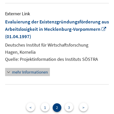
Externer Link
Evaluierung der Existenzgründungsförderung aus
In
Arbeitslosigkeit in Mecklenburg-Vorpommern
ne
(01.04.1997)
Fen
Deutsches Institut für Wirtschaftsforschung
öff
Hagen, Kornelia
Quelle: Projektinformation des Instituts SÖSTRA
mehr Informationen
<
1
2
3
>