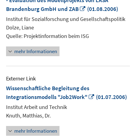
- Evaluation des Modellprojekts von LASA
In
Brandenburg GmbH und ZAB
(01.08.2006)
neuem
Institut für Sozialforschung und Gesellschaftspolitik
Fenster
Dolze, Liane
öffnen
Quelle: Projektinformation beim ISG
mehr Informationen
Externer Link
Wissenschaftliche Begleitung des
In
Integrationsmodells "Job2Work"
(01.07.2006)
neuem
Institut Arbeit und Technik
Fenster
Knuth, Matthias, Dr.
öffnen
mehr Informationen