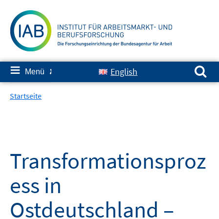
Springe
zum
Inhalt
Suchen nach:
≡
English
Menü
✘
Startseite
Transformationsproz
ess in
Ostdeutschland –