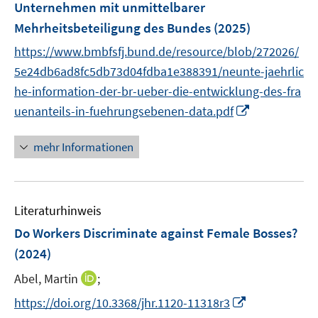
r
Unternehmen mit unmittelbarer
ö
Mehrheitsbeteiligung des Bundes
(2025)
f
https://www.bmbfsfj.bund.de/resource/blob/272026/
f
n
5e24db6ad8fc5db73d04fdba1e388391/neunte-jaehrlic
e
he-information-der-br-ueber-die-entwicklung-des-fra
n
I
uenanteils-in-fuehrungsebenen-data.pdf
n
n
mehr Informationen
e
u
e
Literaturhinweis
m
F
Do Workers Discriminate against Female Bosses?
e
(2024)
n
I
Abel, Martin
;
s
n
t
I
https://doi.org/10.3368/jhr.1120-11318r3
n
e
n