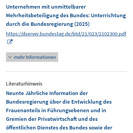
f
ö
ö
r
Unternehmen mit unmittelbarer
f
f
f
ö
n
Mehrheitsbeteiligung des Bundes
:
Unterrichtung
f
f
f
e
n
n
durch die Bundesregierung
(2025)
f
n
e
e
n
https://dserver.bundestag.de/btd/21/023/2102300.pdf
n
n
e
I
n
n
n
mehr Informationen
e
u
e
Literaturhinweis
m
F
Neunte Jährliche Information der
e
Bundesregierung über die Entwicklung des
n
Frauenanteils in Führungsebenen und in
s
Gremien der Privatwirtschaft und des
t
e
öffentlichen Dienstes des Bundes sowie der