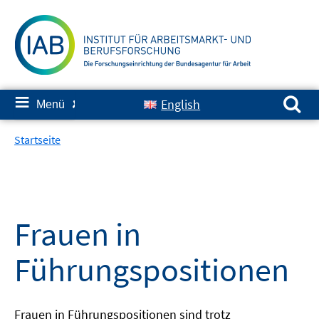
Springe
zum
Inhalt
Suchen nach:
≡
English
Menü
✘
Startseite
Frauen in
Führungspositionen
Frauen in Führungspositionen sind trotz