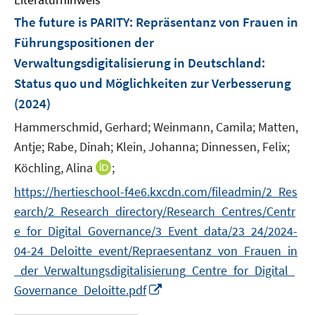
m
n
n
e
F
The future is PARITY
:
Repräsentanz von Frauen in
s
s
n
e
t
t
Führungspositionen der
s
n
e
e
Verwaltungsdigitalisierung in Deutschland:
t
s
r
r
e
Status quo und Möglichkeiten zur Verbesserung
t
ö
ö
r
e
(2024)
f
f
ö
r
f
f
Hammerschmid, Gerhard;
Weinmann, Camila;
Matten,
f
ö
n
n
Antje;
Rabe, Dinah;
f
Klein, Johanna;
Dinnessen, Felix;
f
e
e
n
I
Köchling, Alina
;
f
n
n
e
n
n
https://hertieschool-f4e6.kxcdn.com/fileadmin/2_Res
n
n
e
earch/2_Research_directory/Research_Centres/Centr
e
n
e_for_Digital_Governance/3_Event_data/23_24/2024-
u
04-24_Deloitte_event/Repraesentanz_von_Frauen_in
e
m
_der_Verwaltungsdigitalisierung_Centre_for_Digital_
F
I
Governance_Deloitte.pdf
e
n