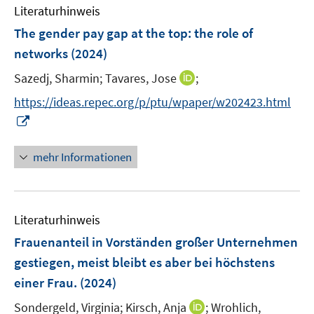
e
e
F
Literaturhinweis
m
n
n
e
F
The gender pay gap at the top: the role of
s
s
n
e
t
t
networks
(2024)
s
n
e
e
t
I
Sazedj, Sharmin;
Tavares, Jose
;
s
r
r
e
n
t
https://ideas.repec.org/p/ptu/wpaper/w202423.html
ö
ö
r
n
e
I
f
f
ö
e
r
n
f
f
f
u
ö
n
n
n
mehr Informationen
f
e
f
e
e
e
n
m
f
u
n
n
e
F
n
e
n
e
e
Literaturhinweis
m
n
n
F
Frauenanteil in Vorständen großer Unternehmen
s
e
gestiegen, meist bleibt es aber bei höchstens
t
n
e
einer Frau.
(2024)
s
r
t
I
Sondergeld, Virginia;
Kirsch, Anja
;
Wrohlich,
ö