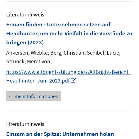
e
F
F
n
m
m
e
n
e
e
e
F
F
Literaturhinweis
m
n
n
n
e
e
F
Frauen finden - Unternehmen setzen auf
s
s
n
n
e
t
t
Headhunter, um mehr Vielfalt in die Vorstände zu
s
s
n
e
e
bringen
t
(2023)
t
s
r
r
e
e
t
Ankersen, Wiebke;
Berg, Christian;
Schibel, Lucie;
ö
ö
r
r
e
Strünck, Meret von;
f
f
ö
ö
r
f
f
https://www.allbright-stiftung.de/s/AllBright-Bericht_
f
f
ö
n
n
f
f
I
Headhunter_Juni-2023.pdf
f
e
e
n
n
n
f
n
n
e
e
n
mehr Informationen
n
n
n
e
e
u
n
e
Literaturhinweis
m
F
Einsam an der Spitze: Unternehmen holen