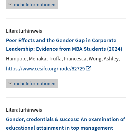
n
n
mehr Informationen
s
e
t
u
e
e
r
Literaturhinweis
m
ö
F
Peer Effects and the Gender Gap in Corporate
f
e
Leadership: Evidence from MBA Students
(2024)
f
n
n
Hampole, Menaka;
Truffa, Francesca;
Wong, Ashley;
s
e
t
I
https://www.cesifo.org/node/82729
n
e
n
r
n
mehr Informationen
ö
e
f
u
f
e
n
Literaturhinweis
m
e
F
Gender, credentials & success: An examination of
n
e
educational attainment in top management
n