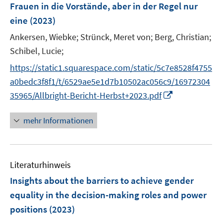
e
Frauen in die Vorstände, aber in der Regel nur
n
eine
(2023)
s
t
Ankersen, Wiebke;
Strünck, Meret von;
Berg, Christian;
e
Schibel, Lucie;
r
https://static1.squarespace.com/static/5c7e8528f4755
ö
a0bedc3f8f1/t/6529ae5e1d7b10502ac056c9/16972304
f
I
35965/Allbright-Bericht-Herbst+2023.pdf
f
n
n
n
e
mehr Informationen
e
n
u
e
Literaturhinweis
m
F
Insights about the barriers to achieve gender
e
equality in the decision-making roles and power
n
positions
(2023)
s