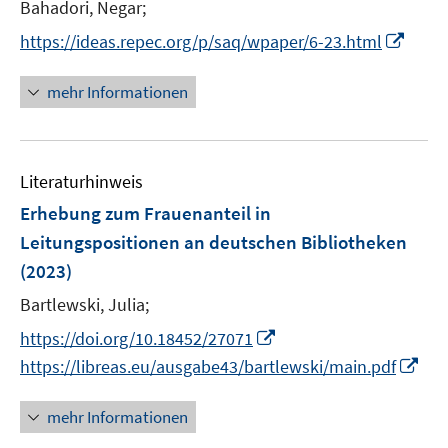
t
Bahadori, Negar;
e
I
https://ideas.repec.org/p/saq/wpaper/6-23.html
r
n
ö
n
mehr Informationen
f
e
f
u
n
e
e
Literaturhinweis
m
n
F
Erhebung zum Frauenanteil in
e
Leitungspositionen an deutschen Bibliotheken
n
(2023)
s
t
Bartlewski, Julia;
e
I
https://doi.org/10.18452/27071
r
n
I
https://libreas.eu/ausgabe43/bartlewski/main.pdf
ö
n
n
f
e
n
mehr Informationen
f
u
e
n