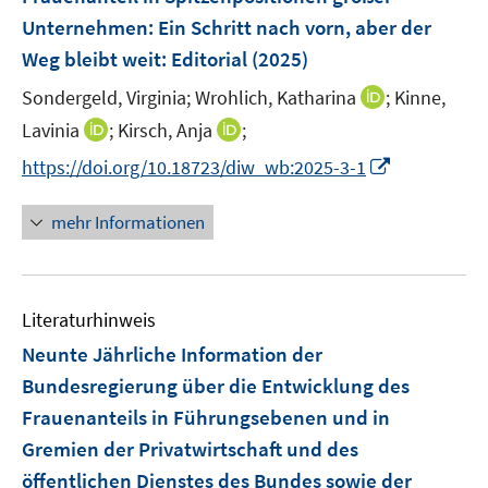
Unternehmen: Ein Schritt nach vorn, aber der
Weg bleibt weit
:
Editorial
(2025)
I
Sondergeld, Virginia;
Wrohlich, Katharina
;
Kinne,
n
I
I
Lavinia
;
Kirsch, Anja
;
n
n
n
I
https://doi.org/10.18723/diw_wb:2025-3-1
e
n
n
n
u
e
e
n
mehr Informationen
e
u
u
e
m
e
e
u
F
m
m
e
e
F
F
Literaturhinweis
m
n
e
e
F
Neunte Jährliche Information der
s
n
n
e
t
Bundesregierung über die Entwicklung des
s
s
n
e
Frauenanteils in Führungsebenen und in
t
t
s
r
e
e
Gremien der Privatwirtschaft und des
t
ö
r
r
e
öffentlichen Dienstes des Bundes sowie der