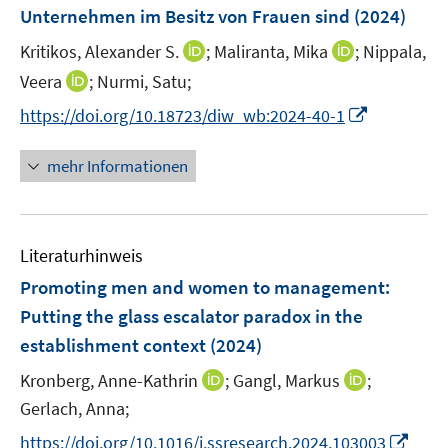
e
Unternehmen im Besitz von Frauen sind
(2024)
t
n
e
I
I
Kritikos, Alexander S.
;
Maliranta, Mika
;
Nippala,
s
r
n
n
t
I
Veera
;
Nurmi, Satu;
ö
n
n
e
n
f
I
https://doi.org/10.18723/diw_wb:2024-40-1
e
e
r
n
f
n
u
u
ö
e
n
n
mehr Informationen
e
e
f
u
e
e
m
m
f
e
n
u
F
F
n
m
e
e
e
e
F
Literaturhinweis
m
n
n
n
e
F
Promoting men and women to management:
s
s
n
e
t
t
Putting the glass escalator paradox in the
s
n
e
e
establishment context
t
(2024)
s
r
r
e
t
I
I
Kronberg, Anne-Kathrin
;
Gangl, Markus
;
ö
ö
r
e
n
n
Gerlach, Anna;
f
f
ö
r
n
n
f
f
I
f
https://doi.org/10.1016/j.ssresearch.2024.103003