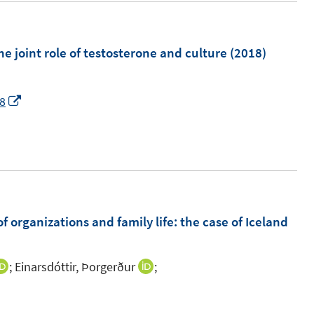
he joint role of testosterone and culture
(2018)
I
08
n
n
e
u
e
m
 organizations and family life
:
the case of Iceland
F
e
;
Einarsdóttir, Þorgerður
;
I
I
n
n
n
s
n
n