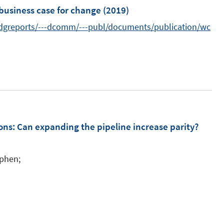
m
business case for change
(2019)
f
n
-dgreports/---dcomm/---publ/documents/publication/wc
e
n
ons: Can expanding the pipeline increase parity?
ephen;