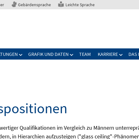
ter
Gebärdensprache
Leichte Sprache
LTUNGEN
GRAFIK UND DATEN
TEAM
KARRIERE
DAS 
spositionen
wertiger Qualifikationen im Vergleich zu Männern unterrepr
rn, in Hierarchien aufzusteigen ("glass ceiling"-Phänomen)