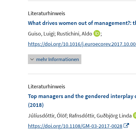
e
u
ö
m
e
Literaturhinweis
f
F
m
What drives women out of management?
:
t
f
e
F
n
Guiso, Luigi;
Rustichini, Aldo
;
I
n
e
e
n
https://doi.org/10.1016/j.euroecorev.2017.10.0
s
n
n
n
t
s
mehr Informationen
e
e
t
u
r
e
e
ö
r
m
Literaturhinweis
f
ö
F
Top managers and the gendered interplay of
f
f
e
(2018)
n
f
n
e
n
Júlíusdóttir, Ólöf;
Rafnsdóttir, Guðbjörg Linda
s
n
e
I
https://doi.org/10.1108/GM-03-2017-0028
t
n
n
e