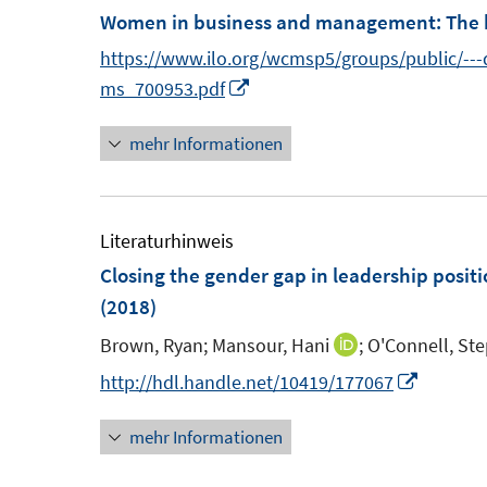
F
F
Women in business and management
:
The 
f
f
f
e
e
F
n
n
https://www.ilo.org/wcmsp5/groups/public/--
f
n
n
e
e
e
I
ms_700953.pdf
n
s
s
n
n
n
n
e
t
t
s
mehr Informationen
n
n
e
e
t
e
r
r
e
u
ö
ö
r
e
Literaturhinweis
f
f
ö
m
Closing the gender gap in leadership positi
f
f
f
F
(2018)
n
n
f
e
Brown, Ryan;
Mansour, Hani
;
O'Connell, St
I
e
e
n
n
n
n
n
I
http://hdl.handle.net/10419/177067
e
s
n
n
n
t
mehr Informationen
e
n
e
u
e
r