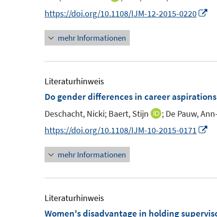
e
n
I
https://doi.org/10.1108/IJM-12-2015-0220
n
n
n
mehr Informationen
e
n
u
e
e
u
m
e
Literaturhinweis
F
m
Do gender differences in career aspirations 
e
F
Deschacht, Nicki;
Baert, Stijn
;
De Pauw, Ann
I
n
e
n
I
https://doi.org/10.1108/IJM-10-2015-0171
s
n
n
n
t
s
mehr Informationen
e
n
e
t
u
e
r
e
e
u
ö
r
m
e
Literaturhinweis
f
ö
F
m
Women's disadvantage in holding superviso
f
f