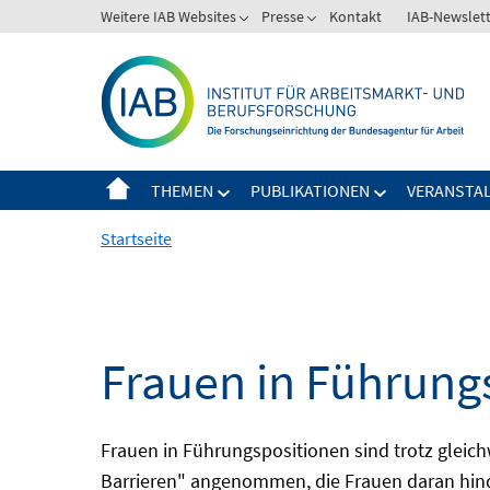
Springe
Weitere IAB Websites
Presse
Kontakt
IAB-Newslet
zum
Inhalt
THEMEN
PUBLIKATIONEN
VERANSTA
Startseite
Frauen in Führung
Frauen in Führungspositionen sind trotz gleich
Barrieren" angenommen, die Frauen daran hinde