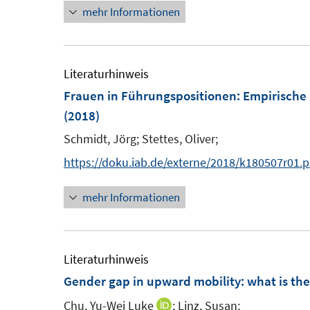
mehr Informationen
n
r
e
ö
u
f
e
Literaturhinweis
f
m
Frauen in Führungspositionen
:
Empirische 
n
F
(2018)
e
e
n
Schmidt, Jörg;
Stettes, Oliver;
n
https://doku.iab.de/externe/2018/k180507r01.p
s
t
mehr Informationen
e
r
ö
Literaturhinweis
f
Gender gap in upward mobility
:
what is the
f
Chu, Yu-Wei Luke
;
Linz, Susan;
n
I