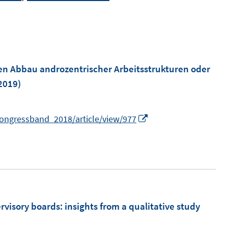
en Abbau androzentrischer Arbeitsstrukturen oder
2019)
I
kongressband_2018/article/view/977
n
n
e
u
e
m
rvisory boards
:
insights from a qualitative study
F