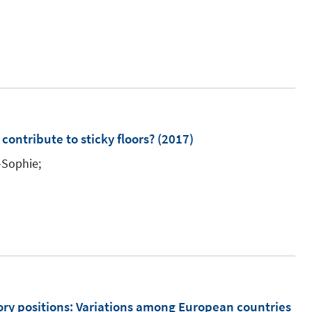
e
n
n
n
s
t
e
r
ö
contribute to sticky floors?
(2017)
f
f
-Sophie;
n
e
n
ry positions
:
Variations among European countries