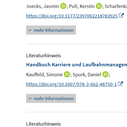
n
Joecks, Jasmin
;
Pull, Kerstin
;
Scharfenk
I
I
s
n
n
I
https://doi.org/10.1177/2397002218783925
t
n
n
n
e
mehr Informationen
e
e
n
r
u
u
e
ö
e
e
u
f
m
m
e
Literaturhinweis
f
F
F
Handbuch Karriere und Laufbahnmanage
n
e
e
F
e
Kauffeld, Simone
;
Spurk, Daniel
;
I
I
n
n
e
n
n
n
I
https://doi.org/10.1007/978-3-662-48750-1
s
s
n
n
n
n
t
t
s
mehr Informationen
e
e
n
e
e
t
u
u
e
r
r
e
e
e
u
ö
ö
r
m
m
e
Literaturhinweis
f
f
ö