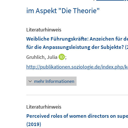
im Aspekt "Die Theorie"
Literaturhinweis
Weibliche Führungskräfte
:
Anzeichen für d
für die Anpassungsleistung der Subjekte?
(
Gruhlich, Julia
;
I
n
http://publikationen.soziologie.de/index.php/
n
mehr Informationen
e
u
e
m
Literaturhinweis
F
Perceived roles of women directors on supe
e
(2019)