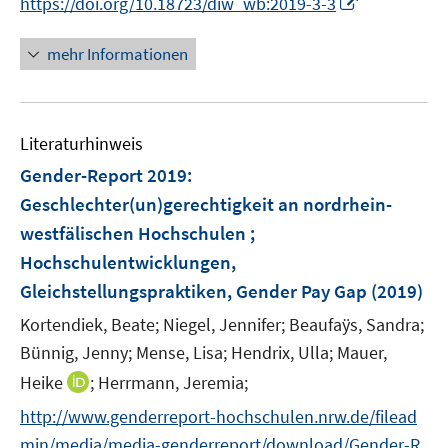
I
https://doi.org/10.18723/diw_wb:2019-3-3
ö
r
n
n
f
ö
e
n
f
mehr Informationen
f
u
e
n
f
e
u
e
n
m
e
n
e
F
Literaturhinweis
m
n
e
F
Gender-Report 2019
:
n
e
Geschlechter(un)gerechtigkeit an nordrhein-
s
n
westfälischen Hochschulen ;
t
s
e
Hochschulentwicklungen,
t
r
e
Gleichstellungspraktiken, Gender Pay Gap
(2019)
ö
r
Kortendiek, Beate;
Niegel, Jennifer;
Beaufaÿs, Sandra;
f
ö
Bünnig, Jenny;
Mense, Lisa;
Hendrix, Ulla;
f
Mauer,
f
n
I
Heike
;
Herrmann, Jeremia;
f
e
n
n
http://www.genderreport-hochschulen.nrw.de/filead
n
n
e
min/media/media-genderreport/download/Gender-R