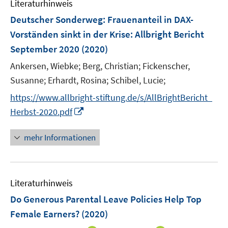
Literaturhinweis
m
F
Deutscher Sonderweg: Frauenanteil in DAX-
e
Vorständen sinkt in der Krise
:
Allbright Bericht
n
September 2020
(2020)
s
t
Ankersen, Wiebke;
Berg, Christian;
Fickenscher,
e
Susanne;
Erhardt, Rosina;
Schibel, Lucie;
r
https://www.allbright-stiftung.de/s/AllBrightBericht_
ö
I
Herbst-2020.pdf
f
n
f
n
mehr Informationen
n
e
e
u
n
e
Literaturhinweis
m
F
Do Generous Parental Leave Policies Help Top
e
Female Earners?
(2020)
n