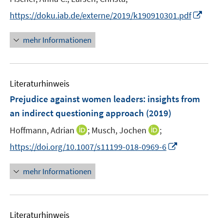
ö
r
e
I
f
https://doku.iab.de/externe/2019/k190910301.pdf
ö
r
n
f
f
ö
n
n
mehr Informationen
f
f
e
e
n
f
u
n
e
n
e
n
e
Literaturhinweis
m
n
F
Prejudice against women leaders
:
insights from
e
an indirect questioning approach
(2019)
n
I
I
Hoffmann, Adrian
;
Musch, Jochen
;
s
n
n
t
I
https://doi.org/10.1007/s11199-018-0969-6
n
n
e
n
e
e
r
n
mehr Informationen
u
u
ö
e
e
e
f
u
m
m
f
e
F
F
n
Literaturhinweis
m