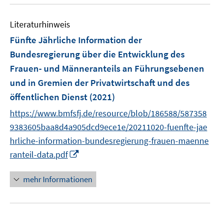
u
n
n
n
e
e
Literaturhinweis
m
n
F
Fünfte Jährliche Information der
e
Bundesregierung über die Entwicklung des
n
Frauen- und Männeranteils an Führungsebenen
s
und in Gremien der Privatwirtschaft und des
t
e
öffentlichen Dienst
(2021)
r
https://www.bmfsfj.de/resource/blob/186588/587358
ö
9383605baa8d4a905dcd9ece1e/20211020-fuenfte-jae
f
hrliche-information-bundesregierung-frauen-maenne
f
I
ranteil-data.pdf
n
n
e
n
n
mehr Informationen
e
u
e