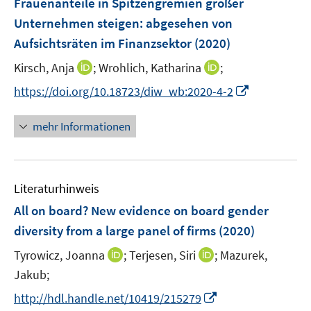
Frauenanteile in Spitzengremien großer
s
n
e
t
Unternehmen steigen
:
abgesehen von
s
n
e
Aufsichtsräten im Finanzsektor
t
(2020)
s
r
e
t
I
I
Kirsch, Anja
;
Wrohlich, Katharina
;
ö
r
e
n
n
f
I
https://doi.org/10.18723/diw_wb:2020-4-2
ö
r
n
n
f
n
f
ö
e
e
n
n
f
mehr Informationen
f
u
u
e
e
n
f
e
e
n
u
e
n
m
m
e
n
e
F
F
Literaturhinweis
m
n
e
e
F
All on board? New evidence on board gender
n
n
e
diversity from a large panel of firms
(2020)
s
s
n
t
t
I
I
Tyrowicz, Joanna
;
Terjesen, Siri
;
Mazurek,
s
e
e
n
n
t
Jakub;
r
r
n
n
e
I
http://hdl.handle.net/10419/215279
ö
ö
e
e
r