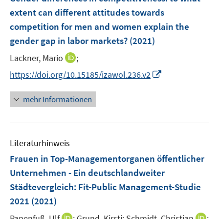
extent can different attitudes towards
competition for men and women explain the
gender gap in labor markets?
(2021)
I
Lackner, Mario
;
n
I
https://doi.org/10.15185/izawol.236.v2
n
n
e
n
mehr Informationen
u
e
e
u
m
e
F
Literaturhinweis
m
e
F
Frauen in Top-Managementorganen öffentlicher
n
e
Unternehmen - Ein deutschlandweiter
s
n
Städtevergleich
:
t
Fit-Public Management-Studie
s
e
2021
(2021)
t
r
e
I
I
Papenfuß, Ulf
;
Grund, Kirsti;
Schmidt, Christian
;