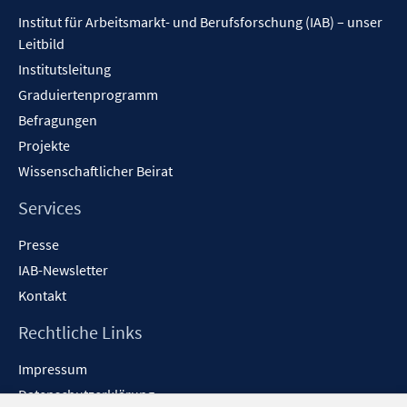
e
Inhalt
n
Institut für Arbeitsmarkt- und Berufsforschung (IAB) – unser
n
e
Leitbild
n
Institutsleitung
Graduiertenprogramm
Befragungen
Projekte
Wissenschaftlicher Beirat
Services
Presse
IAB-Newsletter
Kontakt
Rechtliche Links
Impressum
Datenschutzerklärung