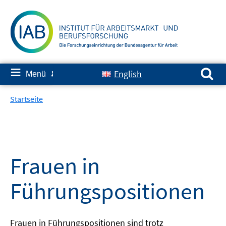
Springe
zum
Inhalt
Suchen nach:
≡
English
Menü
✘
Startseite
Frauen in
Führungspositionen
Frauen in Führungspositionen sind trotz