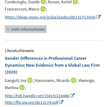
I
I
Corekcioglu, Gozde
;
Kunze, Astrid
;
s
n
n
t
I
Francesconi, Marco
;
n
n
e
n
I
https://ideas.repec.org/p/iza/izadps/dp13275.html
e
e
r
n
n
u
u
ö
e
n
mehr Informationen
e
e
f
u
e
m
m
f
e
u
F
F
n
m
e
e
e
e
F
Literaturhinweis
m
n
n
n
e
F
Gender Differences in Professional Career
s
s
n
e
t
t
Dynamics: New Evidence from a Global Law Firm
s
n
e
e
(2020)
t
s
r
r
e
t
I
I
Ganguli, Ina
;
Hausmann, Ricardo
;
Viarengo,
ö
ö
r
e
n
n
I
Martina
;
f
f
ö
r
n
n
n
f
f
f
I
http://hdl.handle.net/10419/216486
ö
e
e
n
n
n
f
n
I
http://ftp.iza.org/dp13174.pdf
f
u
u
e
e
e
n
n