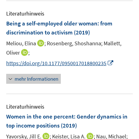
n
m
e
e
F
Literaturhinweis
m
n
e
F
Being a self-employed older woman
:
from
n
e
discrimination to activism
(2019)
s
n
t
I
Meliou, Elina
;
Rosenberg, Shoshanna;
Mallett,
s
e
n
t
I
Oliver
;
r
n
e
n
I
https://doi.org/10.1177/0950017018800235
ö
e
r
n
n
f
u
ö
e
n
f
mehr Informationen
e
f
u
e
n
m
f
e
u
e
F
n
m
e
n
e
e
F
Literaturhinweis
m
n
n
e
F
Women in the one percent: Gender dynamics in
s
n
e
t
top income positions
(2019)
s
n
e
t
I
I
Yavorsky, Jill E.
;
Keister, Lisa A.
;
Nau, Michael;
s