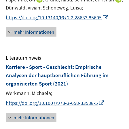
ö
r
n
n
Dünwald, Vivian;
Schoneweg, Luisa;
f
ö
n
n
f
I
https://doi.org/10.13140/RG.2.2.28633.85605
f
e
e
n
n
f
u
u
e
n
n
mehr Informationen
e
e
n
e
e
m
m
u
n
F
F
e
e
e
Literaturhinweis
m
n
n
F
Karriere - Sport - Geschlecht
:
Empirische
s
s
e
Analysen der hauptberuflichen Führung im
t
t
n
e
e
organisierten Sport
(2021)
s
r
r
t
Werkmann, Michaela;
ö
ö
e
I
https://doi.org/10.1007/978-3-658-33588-5
f
f
r
n
f
f
ö
n
n
n
mehr Informationen
f
e
e
e
f