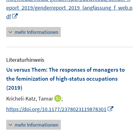
e
n
eport_2019/genderreport_2019_langfassung_f_web.p
u
I
df
e
n
m
n
F
mehr Informationen
e
e
u
n
e
s
Literaturhinweis
m
t
F
e
Us versus Them: The responses of managers to
e
r
the feminization of high-status occupations
n
ö
(2019)
s
f
t
I
Kricheli-Katz, Tamar
f
;
e
n
n
I
https://doi.org/10.1177/2378023119878301
r
n
e
n
ö
e
n
n
mehr Informationen
f
u
e
f
e
u