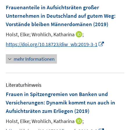
e
e
e
F
Frauenanteile in Aufsichtsräten großer
n
n
n
e
Unternehmen in Deutschland auf gutem Weg
:
s
s
n
Vorstände bleiben Männerdomänen
t
(2019)
t
s
e
e
t
I
Holst, Elke;
Wrohlich, Katharina
;
r
r
e
n
I
https://doi.org/10.18723/diw_wb:2019-3-1
ö
ö
r
n
n
f
f
ö
e
n
f
f
mehr Informationen
f
u
e
n
n
f
e
u
e
e
n
m
e
n
n
e
F
Literaturhinweis
m
n
e
F
Frauen in Spitzengremien von Banken und
n
e
Versicherungen
:
Dynamik kommt nun auch in
s
n
Aufsichtsräten zum Erliegen
(2019)
t
s
e
t
I
Holst, Elke;
Wrohlich, Katharina
;
r
e
n