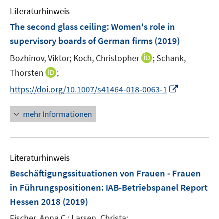
Literaturhinweis
m
F
The second glass ceiling: Women's role in
e
supervisory boards of German firms
(2019)
n
I
Bozhinov, Viktor;
Koch, Christopher
;
Schank,
s
n
t
I
Thorsten
;
n
e
n
I
https://doi.org/10.1007/s41464-018-0063-1
e
r
n
n
u
ö
e
n
mehr Informationen
e
f
u
e
m
f
e
u
F
n
m
e
e
e
F
Literaturhinweis
m
n
n
e
F
Beschäftigungssituationen von Frauen - Frauen
s
n
e
t
in Führungspositionen
:
IAB-Betriebspanel Report
s
n
e
Hessen 2018
t
(2019)
s
r
e
t
Fischer, Anna C.;
Larsen, Christa;